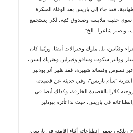
ية، فقد جاء إلى باريس بعد الوفاة المبكرة
لك سوى حقيبة ملابسه وصندوق كتبه، لكي يستجمع
 ويصير شاعرا.. الخ”.
اء وفنّانين، بل ملوك وجنرالات أيضًا. وربّما كان
 شيلر ووالتر سكوت وسافو وفيرلين وهنريك إبسن،
عبر نصوص وقصائد شهيرة، فقد ظهر أثر بودلير
لنثرية “سأم باريس”، وفي حديثه عن قصيدته
وجته كلارا بالقصيدة الخارقة، وكذلك أيضا في
طباعاته في باريس، حيث بدا تأثره ببودلير
يلكه ، ضمن انطباعاته أثناء إقامته في باريس،