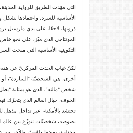
التي مهّدت الطريق للرواية الحديثة
الأساسية للسرد، واعتمادها بشكل وا
ذروتها، لاحقًا، على يدي مارسيل 
المونتاجي الذي ميّز، على نحو خاص،
التكوينية الأساسية التي منحت الس
لكنّ غياب الحدث المركزيّ عن هذه “ال
أخرى، هي الشخصيّة “الساردة”، أو ال
شخص “مالته”، الذي هو بمثابة “بطل”
الخوف، حيال العالم الذي يتحرّك فيه،
تحتشد بالأمكنة، عبر تداخل مذهل ل
نصوصه، شخصيّات تتوزّع بين عالم ال
مختلفة، بعضها واقعيّ، والآخر من عالم