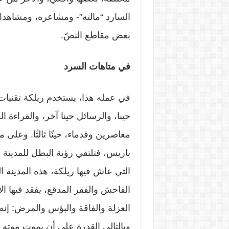
السارد “مالته”- ومشاعره، ومشاهداته و
بعض مقاطع النصّ.
في متاهات السرد
في عمله هذا، يستخدم ريلكة تقنيات
حينا، والرسائل حينا آخر، والقراءة الف
معاصرين وقدماء، حينًا ثالثًا. وعلى 
باريس، فتلتقي رؤية البطل للمدينة
التي عاش فيها ريلكة، هذه المدينة ال
الفاحش والفقر المدقع، يفقد فيها ا
العزلة والفاقة والبؤس والمرض: إنه
وبالتالي القدرة على أن يموت موته