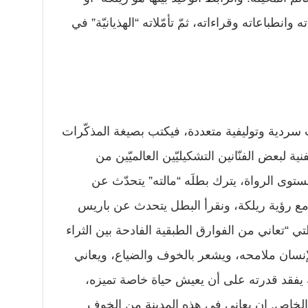
انطباعاته وقراءاته، ثمّ تأمّلاته “الهذيانيّة” في
 سردية وتوليفية متعددة، فيكتب بصيغة المذكّرات
نية لبعض الفنّانين التشكيليّين العالميّين من
مستوى الرواة، يترك بطلَه “مالته” يتحدّث عن
 مع رؤية ريلكة، ونقرأ البطل يتحدث عن باريس
تي “تعاني من الفوارق الطبقية الفادحة بين الثراء
لإنسان ملامحه، ويشعر بالخوف والضياع، ويعاني
 يفقد قدرته على أن يعيش حياة خاصة تميزه،
 الخاص. إن يعاني في هذه المدينة من الخوف