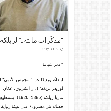
“مذكّرات مالته..” لريلك
مايو 23, 2017
*عمر شبانة
ابتداءً، وبعيدًا عن “التجنيس الأدبيّ”
ماريا ريلكه (5
قصائد نثر مسرودة على هيئة رواية، 