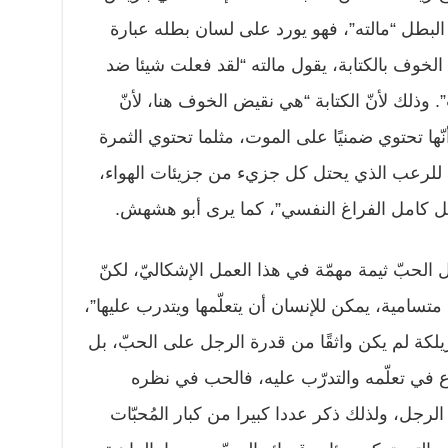
 البطل “مالته”، فهو يورد على لسان بطله عبارة
 الخوف بالكتابة، يقول مالته “لقد فعلت شيئا ضد
وذلك لأنّ الكتابة “هي نقيض الخوف هنا، لأنّ
ّها تحتوي ضمنيًا على الموت، مثلما تحتوي الثمرة
 للرعب الذي يحتل كل جزيء من جزيئات الهواء،
حتل كامل الفراغ النفسي”، كما يرى أبو هشهش.
لحبّ ثيمة مهمّة في هذا العمل الإشكاليّ، لكنّ
متسامية، يمكن للإنسان أن يتعلّمها ويتدرب عليها”،
لكة لم يكن واثقًا من قدرة الرجل على الحبّ، بل
 في تعلّمه والتدرّب عليه، فالحب في نظره
لرجل، ولذلك ذكر عددا كبيرا من كبار المُحبّات