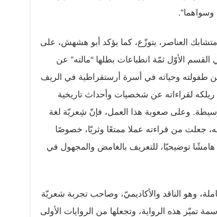
 وسواهما”.
شابك العناصر، يتوزّع، كما يؤكد أبو هشهش، على
 القسم الأوّل ثمّة انطباعات بطلها “مالته” عن
 عن طفولته وحياته في أسرة أرستقراطية في الريف
 ريلكه لقراءاته عن شخصيات وأحداث تاريخية
يطة. وعلى صعوبة هذا العمل، فإنّ شِعريّة لغة
ه، جعلت من قراءته عملا ممتعًا وثريّا، خصوصًا
لجوئه إلى الهوامش الشارحة (123 هامشًا توضيحيّا، للتعريف بالغامض والمجهول في
ملة، وهو الناقد والأكاديميّ، وصاحب تجربة شعريّة
سمة تميّز هذه الرواية، وتجعلها من الروايات الأولى