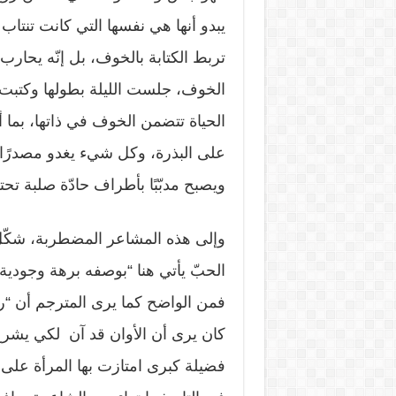
يبدو أنها هي نفسها التي كانت تنتاب
تربط الكتابة بالخوف، بل إنّه يحارب
الخوف، جلست الليلة بطولها وكتبت”. 
الحياة تتضمن الخوف في ذاتها، بما أن
على البذرة، وكل شيء يغدو مصدرًا
ويصبح مدبّبًا بأطراف حادّة صلبة ت
وإلى هذه المشاعر المضطربة، شكّل ا
الحبّ يأتي هنا “بوصفه برهة وجودية 
فمن الواضح كما يرى المترجم أن “ري
كان يرى أن الأوان قد آن لكي يشرع
فضيلة كبرى امتازت بها المرأة على ا