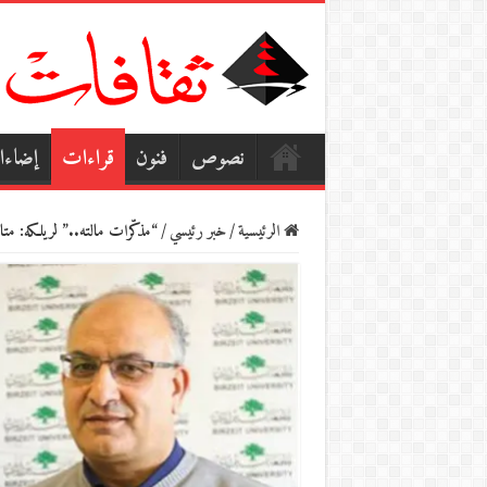
نصوص
فنون
قراءات
إضاء
الرئيسية
/
خبر رئيسي
/
“مذكّرات مالته..” لريلكه: متا