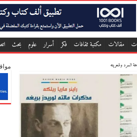
ات
مقالات
مكتبة ثقافات
فكر
أسرار
علوم
بحث
اتص
هة السرد وشعريته
مواق