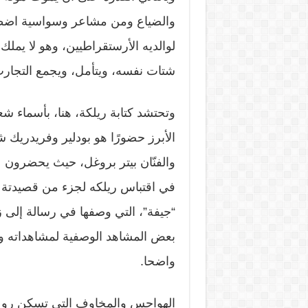
والضياع ومن مشاعر وسواسية اضطهاد
لوالديه الأرستقراطيين، وهو لا يم
شتات نفسه، ويتأمل، ويجمع التجارب،
وتحتشد كتابة ريلكة، هنا، بأسماء شعر
الأبرز حضورًا هو بودلير وفريدريك
والفنّان بيتر بروغل، حيث يحضرون 
في اقتباس ريلكه لجزء من قصيدتة ا
“جيفة”، التي وصفها في رسالة إلى ز
بعض المشاهد الوصفية لمشاهداته وان
واضحا.
الهواجس والمخاوف التي تسكن روح ر