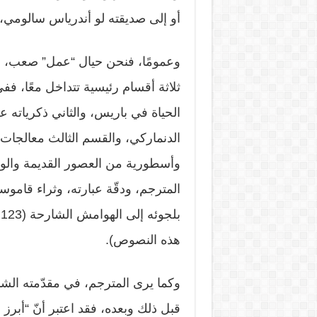
أو إلى صديقته لو أندرياس سالومي،
وعمومًا، فنحن حيال “عمل” صعب، مت
ثلاثة أقسام رئيسية تتداخل معًا، ففي
الحياة في باريس، والثاني ذكرياته
الدنماركي، والقسم الثالث معالجات
وأسطورية من العصور القديمة والوس
المترجم، ودقّة عبارته، وثراء قاموس
ب
هذه النصوص).
وكما يرى المترجم، في مقدّمته الشا
قبل ذلك وبعده، فقد اعتبر أنّ “أبرز 