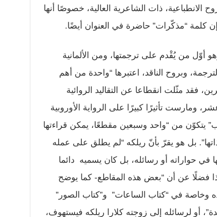
وح الانطباعية، ذات الشاعرية العالية، خصوصًا أنها
 إن كلمة “مذكّرات” حاضرة في العنوان أيضًا.
 أوّل من يُقْدم على ترجمتها، ومن الألمانية
مة، وبروح الناقد، اعتبرها “واحدة من أهم
ن، فقد مثّلت انقطاعا عن التقاليد الروائية
شر، ومارست تأثيرًا كبيرًا على الرواية الأوروبية
تاب” يتكوّن من “واحد وسبعين مقطعًا، يمكن قراءتها
اتها”. بل هو يقرّ بأنّ ريلكه “لم يطلق على عمله
ا في حواراته أو رسائله، بل كان يسميه دائما
هذا فضلًا عن أن “بعض هذه المقاطع- كما يوضح
ه وخاصة في “كتاب الساعات” و”كتاب الصور”
ة”، أو لرسائله إلى زوجته كلارا ريلكه فيستهوف،