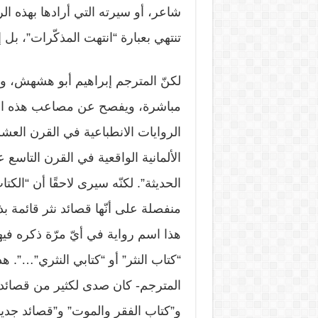
شاعر، أو سيرته التي أرادها بهذه الر
تنتهي بعبارة “انتهت المذكّرات”، بل
لكنّ المترجم إبراهيم أبو هشهش، وهو
مباشرة، ويفصح عن مصاعب هذه الترج
الروايات الانطباعية في القرن العشري
الألمانية الواقعية في القرن التاسع ع
الحديثة”. لكنّه سيرى لاحقًا أن “الك
منفصلة على أنّها قصائد نثر قائمة بذ
هذا اسم رواية في أيّ مرّة ذكره فيه
“كتاب النثر” أو “كتابي النثري”…”. 
المترجم- كان صدى لكثير من قصائد
و”كتاب الفقر والموت” و”قصائد جديد