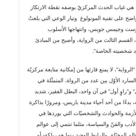
، هي غياب الحدث المركزيّ بوصفه نقطة الارتكاز
ضح على تقنية المونولوغ وتيار الوعي التي بلغتْ
بروست وجيمس جويس، وانتهاجها الأسلوب
 القسم الثالث من الرواية، وأصبح من المبادئ
رد شخصيته الخاصة”.
رواية”، لا يمنع قارئها من إمكانية متابعة مركزيّة
سارد الأوّل بين عدد من الرواة، المتمثّلة في
 و”راوٍ أول” في آن واحد، البطل الفقير، شديد
 بدءًا من أحد أحياء مدينة باريس، ومرورًا بذاكرة
لأزمة والحوادث والشخصيّات التي يوردها في
أدب والفنّ والسياسة، مثلما تنتمي إلى عوالم
 المخيّلة. والرابط الوحيد بينها هو ريلكة- أو