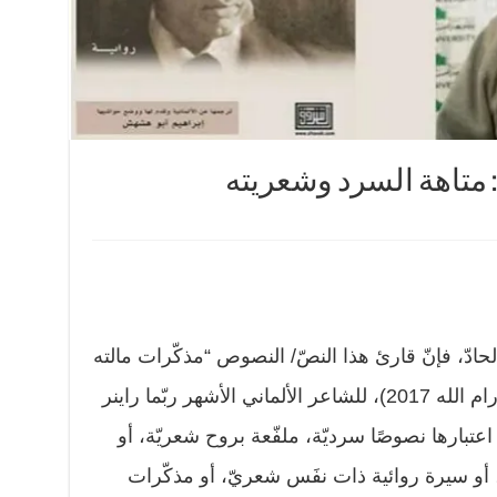
ه: متاهة السرد وشعريته
 الحادّ، فإنّ قارئ هذا النصّ/ النصوص “مذكّرات مالته
لوريدز بريغه” (دار الشروق، عمّان- رام الله 2017)، للشاعر الألماني الأشهر ربّما راينر
188- 1926)، يستطيع اعتبارها نصوصًا سرديّة، ملفّعة بروح شعريّة، أو
أو سيرة روائية ذات نفَس شعريّ، أو مذكّرات