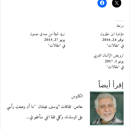
مرتبط
مؤخرة ابن خلدون
نريد شيئاً من صدق ميسون
نوفمبر 24, 2016
يونيو 27, 2015
في "مقالات"
في "مقالات"
ترويض الإنسان العربي
يونيو 1, 2017
في "مقالات"
إقرأ أيضاً
الكابوس
خاص- ثقافات *يوسف غيشان "ما أن وضعت رأسي
على الوسادة، وكلي ثقة انني سأغفو في…