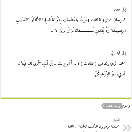
إلى معاذ
*سرحان النمري( ثقافات )سَرَتْ وَاسْتَفْحَلَتْ حِمَمُ الخُطوبِإذا الأقْدَارُ كالعَصْفِ
الرَهِـــيبْفَلا رَدٌّ لِمَقْدورٍ سَـــــــــــــقانَا مَرَارَ الوَيْلِ لا…
إلى قيْثارتي
*محمد الزهراويخاص ( ثقافات )آه .. أَ أبوح لكِ ..أيْن أنْتِ ؟أرى لكِ قبْلأن
تَجيئي..عبْر البرْزَخبِكًلّ…
الوسوم
يوسف غيشان
السابق
“منصة موهوبون للكتب العالمية”.. نافذة