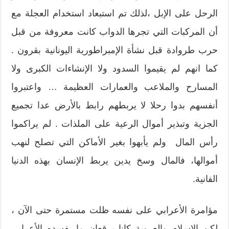
الرحل على الإبل ،لذلك تم استبعاد استخدام العجلة مع
أن المركبات التي تجرها الدواب كانت معروفة من قبل
حرب طروادة قبل نشأة الإمبراطورية اليونانية بقرون .
كما انهم لم يقيموا السدود ولا الإنشاءات الكبرى ولا
المسارح والملاعب والعمارات العظيمة … واعتبروا
أنفسهم بدوا رحلا لا يربطهم رابط بالأرض عدا تجميع
الجزية وتبذير أموال الرعية على الملذات . لم يراكموا
رأس المال ولم يأبهوا بغير الأماكن التي تصلح لنهب
أموالها، فالمال وسخ يدين يربط الإنسان بهذه الدنيا
الفانية.
مؤامرة الأعرابي على نفسه ظلت مستمرة حتى الآن ،
لكن الإسلام والعروبة كانا يرقعان ما يفسده الأعرابي