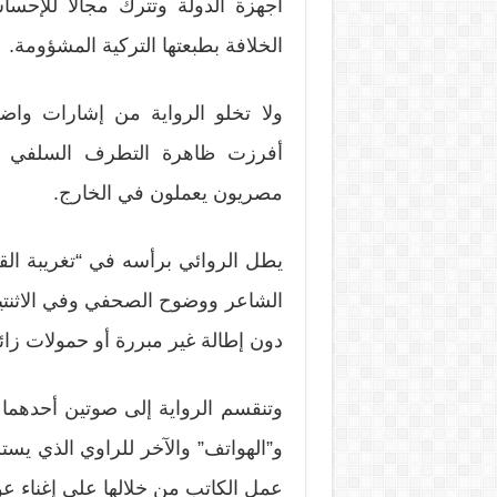
أجهزة الدولة وتترك مجالا للإحسا
الخلافة بطبعتها التركية المشؤومة.
ولا تخلو الرواية من إشارات واض
أفرزت ظاهرة التطرف السلفي ومن
مصريون يعملون في الخارج.
يطل الروائي برأسه في “تغريبة الق
الشاعر ووضوح الصحفي وفي الاثنتين 
دون إطالة غير مبررة أو حمولات زائ
وتنقسم الرواية إلى صوتين أحدهما 
و”الهواتف” والآخر للراوي الذي 
عمل الكاتب من خلالها على إغناء عو