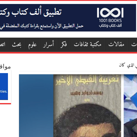
ات
مقالات
مكتبة ثقافات
فكر
أسرار
علوم
بحث
اتص
 الذي كان
مواق