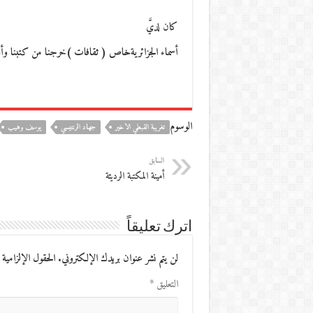
كان لديَّ
أسماء الجزائريةخاص ( ثقافات )خرجنا من كتبنا وأحلام
الوسوم
تغريبة القبطي الاخير
جهاد الرنتيسي
يوسف وهيب
السابق
أمينة المكتبة الرديئة
اترك تعليقاً
لن يتم نشر عنوان بريدك الإلكتروني.
الحقول الإلزامية 
التعليق
*