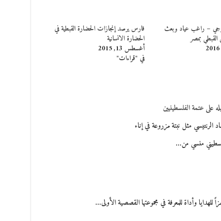
رجي – راغب عياد وبعث
فارس يرصد إنجازات الحضارة القبطية في
ي القبطي بمصر
الحضارة الانسانية
أغسطس 13, 2015
في "قراءات"
له على عتمة الفلسطينيين
لرنتيسي مثل نبتة مزروعة في إناء
لسطيني منسي من…
اً للهدايا وأداة للمعرفة في مجموعتها القصصية الأولى…