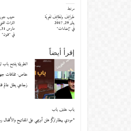
مرتبط
طَرَائِفُ ولَطَائِفُ لُغَوِيَّة
حبيب جو‮‬
يناير 29, 2017
التراث الفن
في "إضاءات"
مارس 31, 2016
في "فنون"
إقرأ أيضاً
الطويلة يفتح باب لي
خاص- ثقافات جهاد ا
زجاجي يطل عالم ف
باب خلف باب
*مودي بيطارتركّز هلن أوييمي على المفاتيح والأقفال رمز