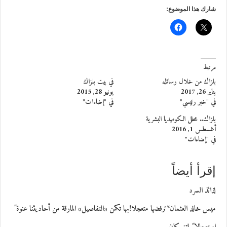
شارك هذا الموضوع:
مرتبط
بلزاك من خلال رسائله
في بيت بلزاك
يناير 26, 2017
يونيو 28, 2015
في "خبر رئيسي"
في "إضاءات"
بلزاك.. محلل الكوميديا البشرية
أغسطس 1, 2016
في "إضاءات"
إقرأ أيضاً
لذائذ السرد
ميس خالد العثمان*ترفضها متعجلا!بها تكمن «التفاصيل» المارقة من أحاديثنا عنوة ً