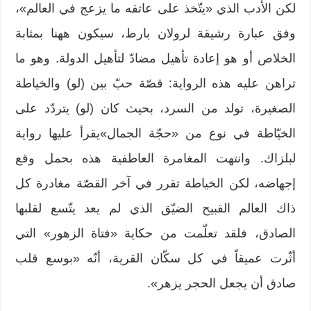
لكن الأدب الذي «يتّخذ على عاتقه ما يزعج في العالم»،
وفق عبارة رشيقة لرولان بارط، سيكون ههنا بمثابة
الخلاص أو هو إعادة تأهيل مضادّ لتأهيل الدولة. وهو ما
تراهن عليه هذه الرواية: قصّة حبّ بين (لو) والخياطة
الصغيرة، تولد من السرد، بحيث كان (لو) يتردّد على
الخيّاطة في نوع من «حجّة الجمال»يقرأ عليها رواية
لبلزاك. وانتهت المغامرة العاطفية هذه بحمل وقع
إجهاضه، لكن الخياطة تقرر في آخر القصّة مغادرة كل
ذاك العالم القبيح الضيّق الذي لم يعد يتّسع لقلبها
الصادق، فلقد تعلّمت من حكاية «فتاة الزهور» التي
أثّرت عميقاً في كل سكّان القرية، أنّه «بوسع قلب
صادق أن يجعل الحجر يزهر».