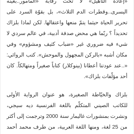
«إعادة التأهيل» لا تحت رقابة «المأمور..بعينه
اليسرى..وقطرات الدم الثلاث»، بل بقوّة السرد على
تحرير الحياة حيثما يتمّ منعها واعتقالها. لكن لماذا بلزاك
تحديداً ؟ ربّما هي محض صدفة أدبية، في عالم سردي لا
شيء فيه ضروري غير «ضباب كثيف ومشؤوم» وفي
مكان أشبه «بالركن المجهول والموحش». كتب الروائي:
«..عند عودتنا أعطانا (بينوكلار) كتاباً صغيراً ومتهالكاً. كان
أحد مؤلّفات بلزاك».
بلزاك والخيّاطة الصغيرة، هو عنوان الرواية الأولى
للكاتب الصيني المتكلّم باللغة الفرنسية ديه سيجي،
ونشرت بمنشورات غاليمار سنة 2000 وترجمت إلى أكثر
من 25 لغة، ومنها اللغة العربية، من طرف محمد أحمد