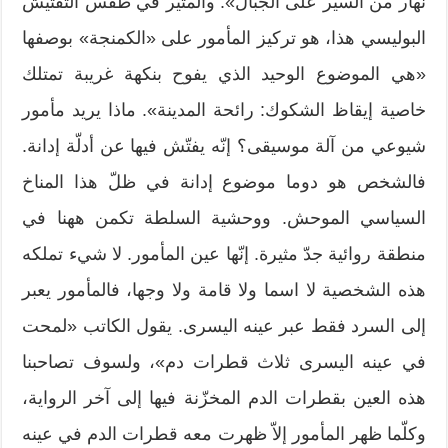
نهار من السير على الجبال». والمثير في طقس التفتيش
البوليسي هذا، هو تركيز المأمور على «الكمنجة» بوصفها
«هي الموضوع الوحيد الذي يفوح بنكهة غريبة تمتلك
خاصية إيقاظ الشكوك: رائحة المدينة». ماذا يريد مأمور
شيوعي من آلة موسيقى؟ إنّه يفتّش فيها عن أدلّة إدانة.
فالشخص هو دوما موضوع إدانة في ظلّ هذا المناخ
السياسي الموحش. ووحشية السلطة تكمن ههنا في
منطقة روائية جدّ مثيرة. إنّها عين المأمور. لا شيء تملكه
هذه الشخصية لا اسما ولا قامة ولا وجها، فالمأمور يعبر
إلى السرد فقط عبر عينه اليسرى. يقول الكاتب «لمحت
في عينه اليسرى ثلاث قطرات دم»، ولسوف تصاحبنا
هذه العين بقطرات الدم المخزّنة فيها إلى آخر الرواية،
وكلّما ظهر المأمور إلاّ ظهرت معه قطرات الدم في عينه