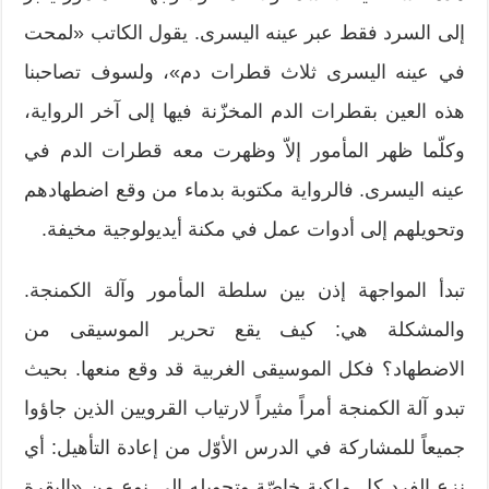
إلى السرد فقط عبر عينه اليسرى. يقول الكاتب «لمحت
في عينه اليسرى ثلاث قطرات دم»، ولسوف تصاحبنا
هذه العين بقطرات الدم المخزّنة فيها إلى آخر الرواية،
وكلّما ظهر المأمور إلاّ وظهرت معه قطرات الدم في
عينه اليسرى. فالرواية مكتوبة بدماء من وقع اضطهادهم
وتحويلهم إلى أدوات عمل في مكنة أيديولوجية مخيفة.
تبدأ المواجهة إذن بين سلطة المأمور وآلة الكمنجة.
والمشكلة هي: كيف يقع تحرير الموسيقى من
الاضطهاد؟ فكل الموسيقى الغربية قد وقع منعها. بحيث
تبدو آلة الكمنجة أمراً مثيراً لارتياب القرويين الذين جاؤوا
جميعاً للمشاركة في الدرس الأوّل من إعادة التأهيل: أي
نزع الفرد كل ملكية خاصّة وتحويله إلى نوع من «البقرة