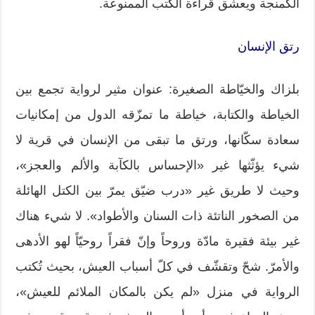
الكمنجة ويعشق قراءة الكتب الممنوعة.
رتق الإنسان
بلزاك والخيّاطة الصغيرة: عنوان مثير لرواية تجمع بين
الخياطة والكتابة، خياطة ما تمزّقه الدول من إمكانيات
سعادة سكّانها، ورتق ما تبقى من الإنسان في قرية لا
شيء يؤثّثها غير «الإحساس بالكآبة والألم والعجز»،
وحيث لا طريق غير «درب ضيّق يمرّ بين الكتل الهائلة
من الصخور الناتئة ذات السنان والأطواد». لا شيء هناك
غير بيئة فقيرة مادّة وروحاً وإنّ فقراً روحيّاً لهو الأدهى
والأمرّ. شحّ وتقشّف في كلّ أسباب العيش، بحيث تُكتب
الرواية في منزل «لم يكن بالمكان الملائم للعيش»،