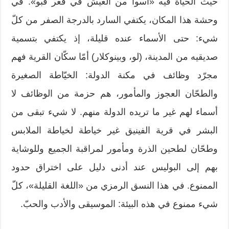
حيث الحياة فيه «أسوأ من العيش في قعر قبو». في
وحشة هذا المكان، يكتفي السارد بالدرجة الصفر من كلّ
شيء: حتى الأسماء عنده قليلة، إذ يكتفي بتسمية
صديقيه من المدينة، (لو، وبينوكلار) أمّا سكّان القرية فهم
مجرّد وظائف في مكنة الدولة: الخيّاطة الصغيرة
والطحّان العجوز والمأمور، هم حزمة من الوظائف لا
أسماء لهم غير ما تريده الدولة منهم. لا شيء تبقى من
البشر في قرية الفينيق غير خياطة لخياطة الملابس
وطحّان لطحين الذرة ومأمور لمراقبة الجميع وللوشاية
بهم إلى البوليس عند أدنى دليل على اختراق حدود
الممنوع. في هذا النسق الرمزي من «اللغة القليلة»، كلّ
شيء ممنوع في هذه البيئة: الموسيقى والأدب والحبّ.