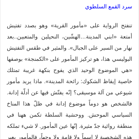
سرد القمع السلطوي
تنفتح الرواية على «مأمور القرية» وهو بصدد تفتيش
أمتعة «ابني المدينة…الهشّين، النحيلين والمتعبين..بعد
نهار من السير على الجبال». والمثير في طقس التفتيش
البوليسي هذا، هو تركيز المأمور على «الكمنجة» بوصفها
«هي الموضوع الوحيد الذي يفوح بنكهة غريبة تمتلك
خاصية إيقاظ الشكوك: رائحة المدينة». ماذا يريد مأمور
شيوعي من آلة موسيقى؟ إنّه يفتّش فيها عن أدلّة إدانة.
فالشخص هو دوماً موضوع إدانة في ظلّ هذا المناخ
السياسي الموحش. ووحشية السلطة تكمن ههنا في
منطقة روائية جدّ مثيرة. إنّها عين المأمور. لا شيء تملكه
هذه الشخصية لا اسماً ولا قامة ولا وجهاً، فالمأمور يعبر