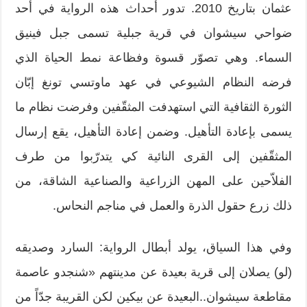
عثمان بتاريخ 2010. تدور أحداث هذه الرواية في أحد
ضواحي سيشوان في قرية جبلية تسمى جبل فينيق
السماء. وهي تصوّر قسوة وفظاعة نمط الحياة الذي
فرضه النظام الشيوعي في عهد ماوتسي تونغ إبّان
الثورة الثقافية التي استهدفت المثقّفين وفرضت نظام ما
يسمى بإعادة التأهيل. وضمن إعادة التأهيل، يقع إرسال
المثقّفين إلى القرى النائية كي يتدرّبوا من طرف
الفلاّحين على المهن الزراعية والصناعية الشاقة، من
ذلك زرع حقول الذرة والعمل في مناجم النحاس.
وفي هذا السياق، يولد أبطال الرواية: السارد وصديقه
(لو) يصلان إلى قرية بعيدة عن مدينتهم «شنجدو عاصمة
مقاطعة سيشوان..البعيدة عن بيكين لكن القريبة جدّاً من