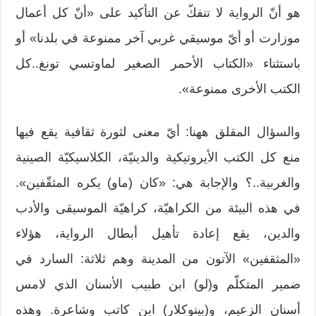
هو أنّ الرواية لا تنفكّ عن التأكيد على «أنّ كل أعمال
موزارت أو أيّ موسيقي غربي آخر ممنوعة في بلدنا» أو
باستثناء «الكتاب الأحمر الصغير لماوتسي تونغ..كل
الكتب الأخرى ممنوعة».
والسؤال المقلق ههنا: أيّ معنى لثورة ثقافية يقع فيها
منع كل الكتب الأيروتيكية والدينيّة، الكلاسيكيّة الصينية
والغربية..؟ والإجابة هي: «كان (ماو) يكره المثقّفين».
في هذه البيئة من الكراهيّة، كراهيّة الموسيقى والأدب
والدين، يقع إعادة تأهيل أبطال الرواية، هؤلاء
«المثقفين» الآتون من المدينة وهم ثلاثة: السارد في
ضمير المتكلّم و(لو) ابن طبيب الأسنان الذي لامس
أسنان الزعيم، و(بينوكلار) ابن كاتب وشاعرة. وهذه