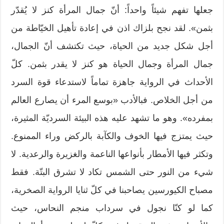
جعلها تفهم شيئاً واحداً: أنّ جمال المرأة كنز لا يُقدّر
بثمن». لقد نجح بلزاك اذن في إعادة تأهيل الخيّاطة من
أجل شكل جديد من الحياة، حيث تكتشف أنّ الجمال،
جمال المرأة وجمال الحياة هو كنز لا يقدر بثمن. كلّ
الأحداث في الرواية جاهزة تماماً لاستدعاء قوة السرد
من أجل الخلاص. فبالأدب «بوسع المرء أن يصارع العالم
بمفرده». وهو ما تشهد عليه هذه البيئة السرديّة المثيرة،
حيث يمتزج فيها الخوف والكآبة بالركض وراء الممنوع.
وتكثر فيها الأمطار بأنواعها الناعمة والغزيرة والرعدية. لا
شيء من النور حتى الشمس تكاد لا تشرق البتّة. فقط
مصباح الكيورسين يصاحبنا في كلّ ثنايا الرواية الصخرية،
كما لو كنّا نجول في سرداب منجم النحاس، حيث