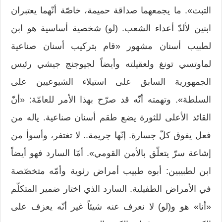
التبت». ما يجمعهما صداقة حميمة، خاصّة أنّهما يعتبران
ابنين لألدّ أعداء الشعب. (لو) شخصية أساسية هو ابن
لطبيب أسنان مشهور «قام بتركيب أسنان صناعية
لماوتسي تونغ ولعقيلته وأيضاً لجيوجنج جيشي رئيس
الجمهورية السابق على استيلاء الشيوعيين على
السلطة». وتهمته أنّه قد صرّح بهذا الأمر للعامّة: «أنّ
القائد الأعلى للثورة يضع طقم أسنان صناعية. ياله من
فعل يفوق كلّ جسارة. إنّها جريمة.. لا تغتفر، وأسوأ من
إشاعة سرّ يتعلّق بالأمن القومي». أمّا السارد فهو أيضاً
ابن لطبيبين: أبوه طبيب أمراض رئوية وأمّه متخصّصة
في الأمراض الطفيلية. السارد الذي اختار ضمير المتكلّم
«أنا» هو و(لو) لا نعرف عنه شيئاً غير أنّه يعزف على