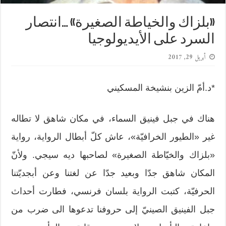
«بلزاك والخياطة الصغيرة» …انتصار
السرد على الأيديولوجيا
أبريل 29, 2017
*د.أمّ الزين بنشيخة المسكيني
هناك في جبل فينيق السماء، في مكان شاهق لا تطاله
غير «الطيور الخرافيّة»، عاش كلّ أبطال الرواية، رواية
«بلزاك والخيّاطة الصغيرة» لصاحبها ديه سيجي. ولأنّ
المكان شاهق جدّا وبعيد جدّا عن لغتنا وعن أبجديّتنا
الحرفيّة، كتبت الرواية بلسان فرنسي، فطارت أحداث
جبل الفينيق الصينيّ إلى حروفنا تدعوها الى ضرب من