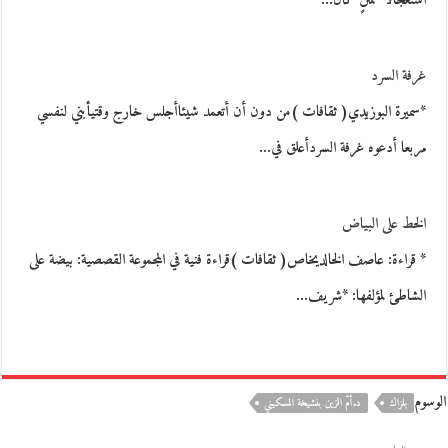
استعجالا ً لمتنٍ كان…
غرفة السرد
*سميرة البوزيدي( ثقافات )من دون أن أتعمد شيئاأجلس خارج وقتيأبني لنفسي
مربعا أدعوه غرفة السردأعلق في…
الخط على البياض
* قراءة: عاصف الخالديخاص( ثقافات )قراءة فنية في المجموعة القصصية: بيضة على
الشاطئ لمؤلفها: *شريف…
الوسوم
بلزاك
د.أمّ الزين بنشيخة المسكيني