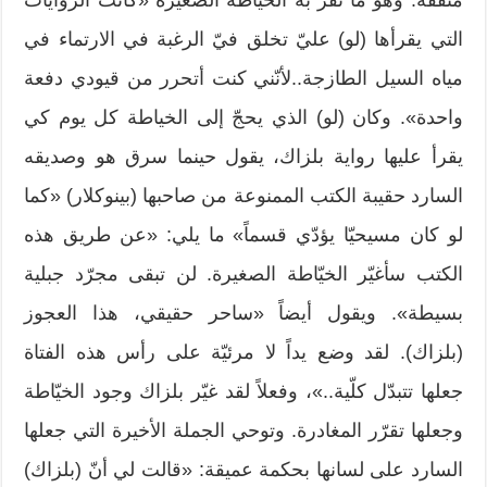
مثقّفة. وهو ما تقرّ به الخياطة الصغيرة «كانت الروايات
التي يقرأها (لو) عليّ تخلق فيّ الرغبة في الارتماء في
مياه السيل الطازجة..لأنّني كنت أتحرر من قيودي دفعة
واحدة». وكان (لو) الذي يحجّ إلى الخياطة كل يوم كي
يقرأ عليها رواية بلزاك، يقول حينما سرق هو وصديقه
السارد حقيبة الكتب الممنوعة من صاحبها (بينوكلار) «كما
لو كان مسيحيّا يؤدّي قسماً» ما يلي: «عن طريق هذه
الكتب سأغيّر الخيّاطة الصغيرة. لن تبقى مجرّد جبلية
بسيطة». ويقول أيضاً «ساحر حقيقي، هذا العجوز
(بلزاك). لقد وضع يداً لا مرئيّة على رأس هذه الفتاة
جعلها تتبدّل كلّية..»، وفعلاً لقد غيّر بلزاك وجود الخيّاطة
وجعلها تقرّر المغادرة. وتوحي الجملة الأخيرة التي جعلها
السارد على لسانها بحكمة عميقة: «قالت لي أنّ (بلزاك)