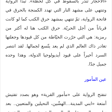
«الأحجار تنذر بالسقوط في كلّ لحظة». تبدأ الرواية
وتنتهي على مشهد النار التي تهدد الكمنجة بالحرق في
فاتحة الرواية، ثمّ تنتهي بمشهد حرق الكتب كما لو كانت
قرباناً من أجل الحريّة. حرق الكتب هنا له أكثر من
رمزية: هي التي حرّرت الخيّاطة من كل قيودها وجعلتها
تغادر ذاك العالم الذي لم يعد يتّسع لجمالها. لقد انتصر
السرد أخيراً على قيود أيديولوجيا الدولة، وهذا وحده
جميل جدّا.
عين المأمور
تنفتح الرواية على «مأمور القرية» وهو بصدد تفتيش
أمتعة «ابني المدينة…الهشّين، النحيلين والمتعبين.. بعد