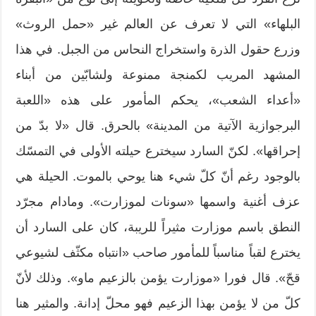
البلهاء» التي لا تعرف عن العالم غير «حمل الروث»
وزرع حقول الذرة واستخراج النحاس من الجبل. في هذا
المشهد المريب لكمنجة ممنوعة ولشابّين من أبناء
«أعداء الشعب»، يحكم المأمور على هذه «اللعبة
البرجوازية الآتية من المدينة» بالحرق. قال «لا بدّ من
إحراقها». لكنّ السارد سيخترع حيلته الأولى في التمسّك
بالوجود رغم أنّ كلّ شيء هنا يوحي بالموت. الحيلة هي
عزف أغنية واسمها «سونات لموزارت». ومادام مجرّد
النطق باسم موزارت مثيراً للريبة، كان على السارد أن
يخترع لقباً مناسباً للمأمور صاحب «انتباه مكثّف لشيوعي
قحّ». قال فورا «موزارت يؤمن بالزعيم ماو». وذلك لأنّ
كلّ من لا يؤمن بهذا الزعيم فهو محلّ إدانة. والمثير هنا