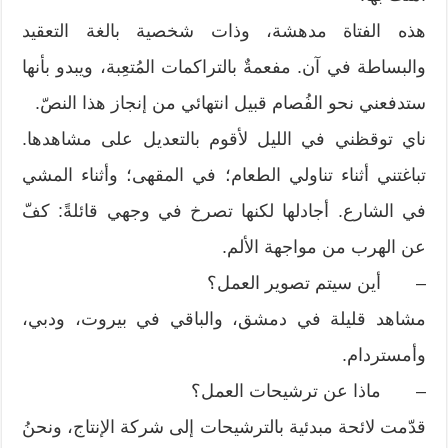
هذه الفتاة مدهشة، وذات شخصية بالغة التعقيد
والبساطة في آن. مفعمةٌ بالتراكمات المُتعِبة، ويبدو بأنها
ستدفعني نحو الفُصام قبيل انتهائي من إنجاز هذا النصّ.
ناي توقظني في الليل لأقوم بالتعديل على مشاهدها.
تباغتني أثناء تناولي الطعام؛ في المقهى؛ وأثناء المشي
في الشارع. أجادلها لكنها تصرخ في وجهي قائلةً: كفّ
عن الهرب من مواجهة الألم.
– أين سيتم تصوير العمل؟
مشاهد قليلة في دمشق، والباقي في بيروت، ودبي،
وأمستردام.
– ماذا عن ترشيحات العمل؟
قدّمت لائحة مبدئية بالترشيحات إلى شركة الإنتاج، ونحنُ