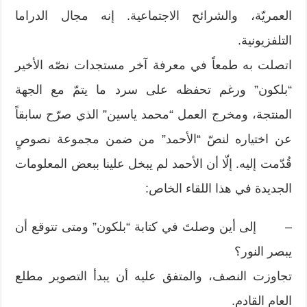
العمريّة، والشرائح الاجتماعية. إنه مجال الدراما
التلفزيونية.
اتصلت به طمعاً في معرفة آخر مستجدات نصّه الأخير
“بلكون” ورغم تحفظه على سرد ما يتمّ مع الجهة
المنتجة، ومخرج العمل “محمد ياسين” الذي صرّح سابقاً
عن اختياره لنصّ “الأحمد” من ضمن مجموعة نصوصٍ
قُدّمت إليه. إلّا أن الأحمد لم يبخل علينا ببعض المعلومات
الجديدة في هذا اللقاء الخاص:
– إلى أين وصلتَ في كتابة “بلكون” ومتى تتوقع أن
يبصر النور؟
تجاوزت النصف، والمتفق عليه أن يبدأ التصوير مطلع
العام القادم.