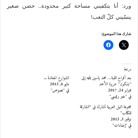
ورد: أنا بتكفيني مساحة كتير محدودة.. حضن صغير
ينسّيني كلّ التعب!
شارك هذا الموضوع:
مرتبط
بعد أفراح القبة… محمد ياسين يتجه إلى
الشوارعُ المعتادةُ ..
“بلكون” عروة الأحمد
مايو 6, 2013
فبراير 24, 2017
في "نصوص"
في "خبر رئيسي"
مجموعة النيل العربية تشارك في “الشارقة
للكتاب”
نوفمبر 3, 2013
في "إضاءات"