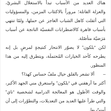
هناك العديد من الأسباب تبدأ بالاستغلال البشريّ،
والعزلة القاتلة؛ مروراً بالاكتئاب المزمن، والمسؤوليات
التي أثقلت كاهل الشباب العاجز عن حملها، ولمّا تنتهي
بأسباب قاهرة كالاضطرابات النفسيّة الناتجة عن أسباب
مَرَضيّة متأصّلة.
لكن “بلكون” لا يصوّر الانتحار كنتيجةٍ لمرضٍ بل إنه
يطرحه كأحد الخيارات المُحتملَة، ويتطرق إليه من هذا
المنظور.
– ألا تشعر بالقلق حيال ملفّ حساس كهذا؟
أكثر ما أرهقني في “بلكون” واستغرق مني الجهد الأكبر،
والوقت الأطول هو المعالجة الدرامية لشخصية “ناي”
والتي طرأ عليها العديد من التعديلات، والتطوّرات إلى أن
آمنتُ بها.