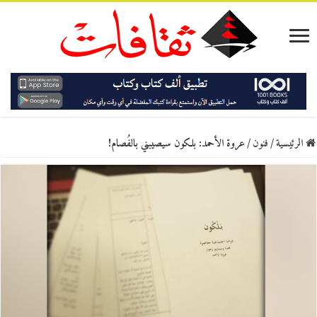
الرئيسية
/
فنون
/
عروة الأحمد: بلكون سيصيبني بالفُصام!