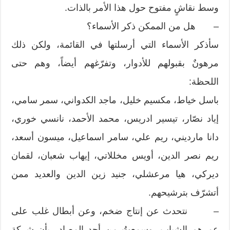
وسط نقاشٍ مفتوح حول هذا الأمر بالذات.
– هل من الممكن ذكر الأسماء؟
سأذكر الأسماء التي أرسلتها في القائمة، ولكن ذلك
مرهونٌ بقبولهم للأدوار، وتفرّغهم أيضاً، وهم حتى
اللحظة:
باسل خياط، مكسيم خليل، ماجد الكدواني، سمر سامي،
إياد نصّار، تيسير ادريس، محمد الأحمد، نانسي خوري،
دانا مارديني، ريم علي، سامر اسماعيل، ميسون أسعد،
ريم نصر الدين، أويس مخللاتي، إيهاب شعبان، لقمان
ديركي، هيا مرعشلي، جنيد زين الدين والعديد ممن
أتشرّف بترشيحهم.
– نتحدث عن إنتاج ضخم، وعن أبطال غلب على
عمرهم الشباب، وسمعتُ من أحد المصادر بأن شركة