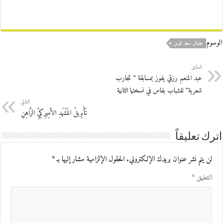
الوسوم
نضال سعد الدين
السابق
عبد المنعم رزقي يفوز بمسابقة ” تجارب
شعرية” للشباب بفاس في نسختها الثانية
التالي
تَأْوِيلُ المَشْهَدِ الأمِيرِكِيِّ الرَّاهِنِ
اترك تعليقاً
لن يتم نشر عنوان بريدك الإلكتروني.
الحقول الإلزامية مشار إليها بـ
*
التعليق
*