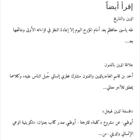
إقرأ أيضاً
الدين والتاريخ
طه ياسين حافظلم يعد أمام المؤرخ اليوم إلا إعادة النظر في قراءاته الأولى ونتائجها
بعد…
علاقة الدين بالفنون
أحمد بن قاسم الغامديالدين والفنون مشترك فطري إنساني جُبل الناس عليه، وكلاهما
يحقق للآخر معاني…
«فلسفة الدين لهيغل»
أبوظبي- عن مشروع «كلمة» للترجمة - أبوظبي صدر كتاب بعنوان: «تكوينية الوعي
الإنساني والديني -من…