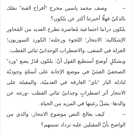
– وصف محمد ياسين مخرج “أفراح القبة” نصّك
بالذكيّ فهلّا أخبرتنا أكثر عن بلكون؟
بلكون دراما اجتماعية مُعاصرة تطرح العديد من المَحاور
الإشكالية: الانتحار؛ اللجوء ورحلته؛ الكورد السوريون؛
العزلة في المنفى، والاضطراب الوجدانيّ ثنائي القطب.
وبشكلٍ أوضح أستطيع القول أنّ: بلكون قَدَرٌ يضع “ورد”
الصحفيّ العبثيّ في موضع الإجابة على أسئلةٍ وجوديّة
لنادلة البار “ناي” الغارقة في العدميّة، والمقبلة على
الانتحار أثر اضطرابٍ وجدانيّ ثنائي القطب -ورثته عن
والدها- يشلّ رغبتها في المزيد من الحياة.
– كيف يعالج النص موضوع الانتحار، والذي من
الواضح بأنّ المقبلين عليه تزداد نسبتهم؟