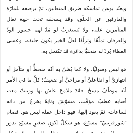
ويعبّد بوهن تماسكه طريق المتعالين، ثمّ يرصفه للمارّة
والمارقين عن الخلْق، وقد يسحقه تحت خيبة نعال
المتآمرين عليه، ولا يُستغربُ لو مَدّ لهم جسور الودّ
والعرفان تملّقًا وتزلّفًا لعلّ الخير يكون حليفه، وعسى
العطاء يُردّ له منحنيًّا بدائرة قد تكتمل به.
هو ليس وصوليًّا، ولا كما يُظنّ به أنّه منحطٌّ أو متآمرٌ أو
انتهازيٌّ أو انفاعليٌّ أو مزاجيٌّ أو ضعيفٌ؛ كلُّ ما في الأمر
أنّه موظّفٌ مسخٌ، فقَدَ ملامحَ عاش بها ورَبيتْ معه،
أصابه عطبٌ مؤقّت، مشوّشٌ وتائِهٌ يخرجُ من ذاته
لساعات، ثمّ يعود إليها، فهو داخل عمله ليس هو، فصام
“شوزفرينيّ” مسوّغ، هو شكلٌ لكونٍ صغيرٍ مشوّهٍ يدور