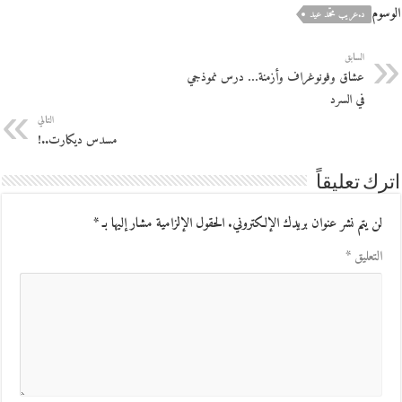
الوسوم
د.عريب محمّد عيد
السابق
عشاق وفونوغراف وأزمنة… درس نموذجي
في السرد
التالي
مسدس ديكارت..!
اترك تعليقاً
لن يتم نشر عنوان بريدك الإلكتروني.
الحقول الإلزامية مشار إليها بـ
*
التعليق
*