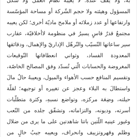
به، ولا يقف عنده؛ لا يعيبه نظام العمل ولا شكل
المسؤول وهيئته ولا حجم الشّركة أو مساحة المؤسّسة
وارتفاعها أو عدد زملائه أو ملامح ماديّة أخرى؛ لكن يعيبه
مجتمعٌ قذرٌ قاسٍ يسيرُ في منظومة لاأخلاقيّة، عقارب
سير ساعاتها التّسيّب والتّرهّل الإداريّ والإهمال، ودقائقها
المعدودة الفساد، وثواني انعطافاتها التّوقيعات
المغروضة والحسابات الّتي تُسدّد وفق المصالح الخاصّة،
وتقسيم المنافع حسب الأهواء والميول، ويعيبهُ حالٌ مالَ
واستطالَ به البلاء وعجز عن تغييره أو توجيهه؛ لقلّة
حيلته، وضِعَة مركزه، وتواضع نسبهِ، وكثرة متطلّبات
أسرته، وديونه، والتزاماته، وتشقّق جلده من التّعب
وغيور عينيه اللّتين باتتا شاهدتين على ما يرى من ضلال
وظلم وقهروتزييف وانحراف، ويعيبه جيبٌ خالٍ من