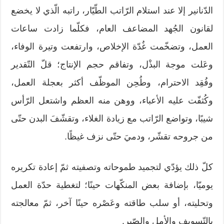
الدّنانير إلا عند استلام الرّاتب الطّيّار، راتبه الّذي لا يخضع
لقانون الجُهد المضاعف العام، فكلّما زادت ساعات
العمل، وتضخّمت غُدّة الإخلاص، وارتفعت وتيرة الوفاء،
وعَلت موجة البذْل، وتفاقم حجم الإنتاج؛ قلّ التّقدير
وفُقِد الاحترام، وطُحِن الموظّف أكثر بعجلة العمل،
وكُثفّت عليه الأعباء، ووهن منه العظم واشتعل الرّأس
شيبًا، وتواضع الرّاتب مع زيادة الغلاء، وتقشّفَ البدن حتّى
من جروحه تقشّر، ودميَ حتّى نزف غيظًا.
كلّ ذلك يؤدّي لتجميد طموحاته وتصفيته ثمّ إعادة تكريره
يوميّا، بإضافة بعض المنكّهات حينًا؛ لتغطية حدّة العمل
وتحليته، أو سلب طاقته وعَصْره حينًا آخر، ثمّ معالجته
بالتّسويف والأمل والصّبر.