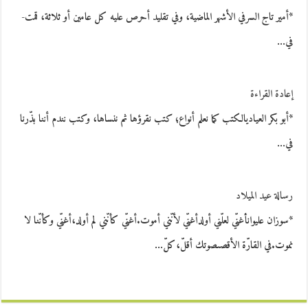
*أمير تاج السرفي الأشهر الماضية، وفي تقليد أحرص عليه كل عامين أو ثلاثة، قمت-
في…
إعادة القراءة
*أبو بكر العياديالكتب كما نعلم أنواع؛ كتب نقرؤها ثم ننساها، وكتب نندم أننا بذّرنا
في…
رسالة عيد الميلاد
*سوزان عليوانأغنّي لعلّني أولدأغنّي لأنّني أموت.أغنّي كأنّني لم أولد،أغنّي وكأنّنا لا
نموت.في القارّة الأقصىصوتك أقلّ،كلّ…