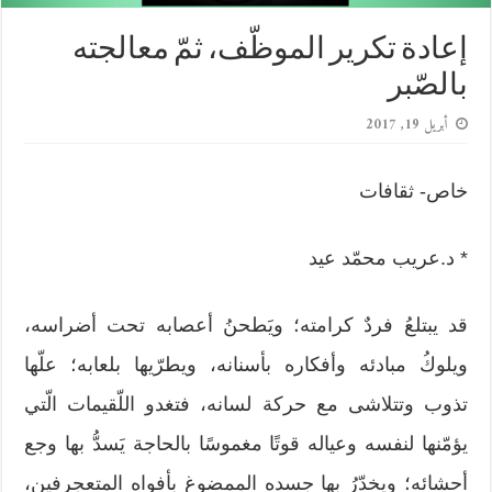
إعادة تكرير الموظّف، ثمّ معالجته
بالصّبر
أبريل 19, 2017
خاص- ثقافات
* د.عريب محمّد عيد
قد يبتلعُ فردٌ كرامته؛ ويَطحنُ أعصابه تحت أضراسه،
ويلوكُ مبادئه وأفكاره بأسنانه، ويطرّيها بلعابه؛ علّها
تذوب وتتلاشى مع حركة لسانه، فتغدو اللّقيمات الّتي
يؤمّنها لنفسه وعياله قوتًا مغموسًا بالحاجة يَسدُّ بها وجع
أحشائه؛ ويخدّرُ بها جسده الممضوغ بأفواه المتعجرفين،