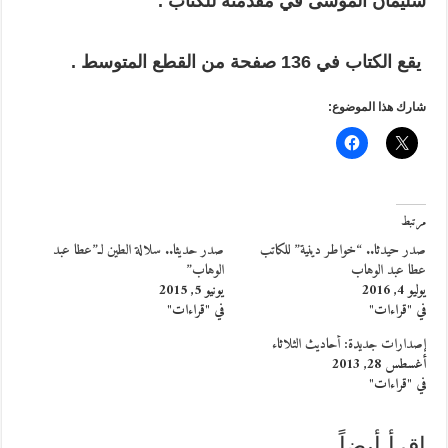
سليمان الموسى في مقدمته للكتاب .
يقع الكتاب في 136 صفحة من القطع المتوسط .
شارك هذا الموضوع:
مرتبط
صدر حيدثا.. “خواطر دينية” للكاتب
صدر حديثا.. سلالة الطين لـ”عطا عبد
عطا عبد الوهاب
الوهاب”
يوليو 4, 2016
يونيو 5, 2015
في "قراءات"
في "قراءات"
إصدارات جديدة: أحاديث الثلاثاء
أغسطس 28, 2013
في "قراءات"
إقرأ أيضاً