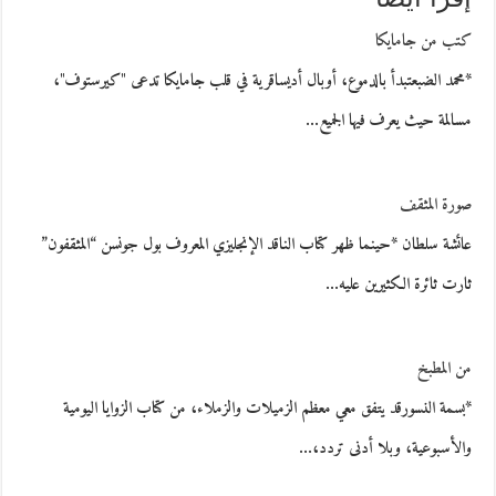
كتب من جامايكا
*محمد الضبعتبدأ بالدموع، أوبال أديساقرية في قلب جامايكا تدعى "كيرستوف"،
مسالمة حيث يعرف فيها الجميع…
صورة المثقف
عائشة سلطان *حينما ظهر كتاب الناقد الإنجليزي المعروف بول جونسن “المثقفون”
ثارت ثائرة الكثيرين عليه…
من المطبخ
*بسمة النسورقد يتفق معي معظم الزميلات والزملاء، من كتاب الزوايا اليومية
والأسبوعية، وبلا أدنى تردد،…