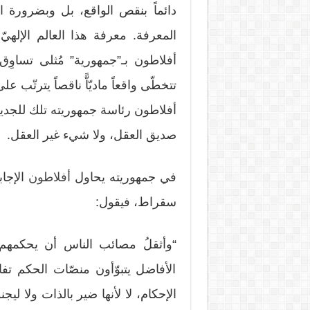
دائماً بنقص الواقع، بل وبضرورة ا
المعرفة. معرفة هذا العالم الإلهيّ
أفلاطون بـ”جمهورية” مُثلى تساوِق م
تتخطّى واقعاً ماديّاًّ ناقصاً يترتّب
أفلاطون رئاسة جمهوريته تلك للجدير
صديق العقل، ولا شيء غير العقل.
في جمهوريته يحاول
أفلاطون
الإجا
سقراط، فيقول:
“وأثقلُ مصائب الناس أن يحكمهم
الأفاضل يتبوّأون منصّات الحكم تف
الإحكام، لا لأنها ضير بالذات ولا ليجنو