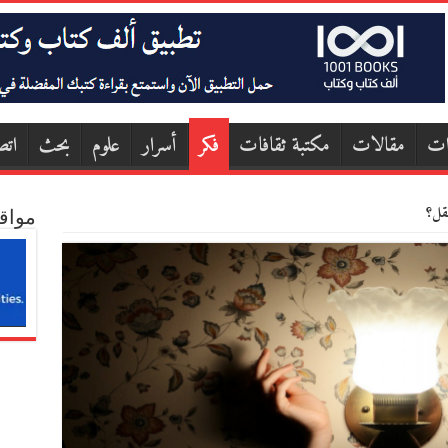
ات
مقالات
مكتبة ثقافات
فكر
أسرار
علوم
بحث
اتص
عقل؟
مواق