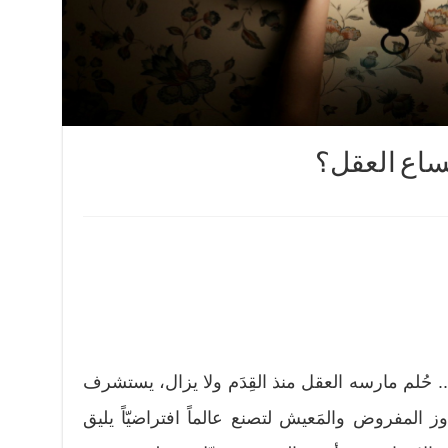
اتساع العقل؟
حُلم مارسه العقل منذ القِدَم ولا يزال، يستشرف
المفروض والمَعيش لتصنع عالماً افتراضيّاً يليق