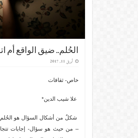
الحُلم.. ضيق الواقع أم 
أبريل 11, 2017
خاص- ثقافات
علا شيب الدين*
شكلٌ من أشكال السؤال هو الحُلم.. 
– من حيث هو سؤال- إجابات تتجاوز 