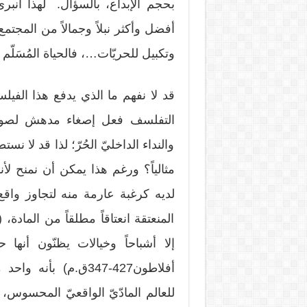
بحجم الإبداع، بالسؤال. لهذا انبر
أفضل وأكثر نبلاً وجمالاً من المجت
وتكبيل للحريّات…، فالحياة المُسَلّم
قد لا نفهم ما الذي يدفع هذا الفيل
التفلسف فعل إصغاء مدهش لصوت 
والنداء الداخليّ الحُرّ؛ لذا قد لا نس
مثالياً؟ ورغم هذا يمكن أن نمنح لأن
لديه كرغبة عارمة منه لتجاوز واقع م
المنعتقة انعتاقاً مطلقاً من المادة
أفلاطون427-347ق.م) ب
للعالم المادّيّ الواقعيّ المحسوس، ع