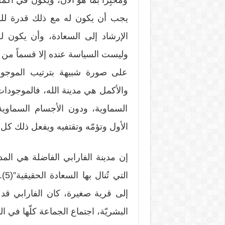
ومُخبِراً بما هو الآن، ويكون في أ
يجب أن يكون له مع ذلك قدرة للس
وليست السياسة عنده إلا قسماً من ا
على صورة شبيهة بترتيب الموجودا
والأكمل هي مدينة الله، فالموجودات
السماوية، ودون الأجسام السماوية
الأول وتؤمّه وتقتفيه ويفعل ذلك كل 
إن مدينة الفارابي الفاضلة هي المدين
الت
إلى قرية صغيرة، كان الفارابي قد
البشريّة، اجتماع الجماعة كلّها في الم