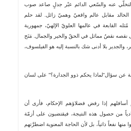
لتخلّي عنه والسّعي الدائم عبْر جدلٍ صاعد صوب
 الخالد مقابل عالم واقعيّ وهميّ زائل. لقد حلم
ُثله القابعة في عالمها العلويّ الإلهيّ، جمهورية
 على نقصه نقصٌ مماثل في الحقّ والخير والجمال. مَنَح
، والجدير بلا أدنى شك بالنسبة إليه هو الفيلسوف،
بة عن سؤال”لماذا يحكم ذوو الجدارة؟” على لسان
 أسافلهم إذا رفض فضلاؤهم الإحكام، فأرى أن
ادياً من حصول هذه النتيجة، فيقتضبون على أزمّة
ا منها نفعاً ذاتياً، بل لأن الحاجة المعنوية اضطرَّتهم