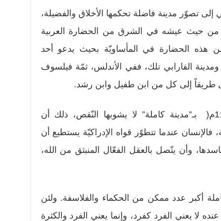
ي إلى تصوّر مدينة فاضلة تحكمها الأخلاق والفضيلة،
مل، من حيث عيشه في الشرق من الحضارة العربية
من هذه الحضارة في المأساويّة بحيث يدعو أحد
ً ومدينة الفارابي تلك، ففي الأندلس، ثمّة فيلسوف
طريقاً إلى كل من ابن طفيل وابن رشد.
حَلِمَ ابن باجَة (1100،(1099- 1138م( بـ”مدينة كاملة” لا يشوبها النّقص، ذلك أن
فالإنسان عندما تتطوّر قواه الإدراكيّة يستطيع أن
سدها، وأن يتّصل بالعقل الفعّال المنبثق من الله،
املة أكبر عدد ممكن من الحكماء والفلاسفة. ولئن
عنده لا يعني الفرد كفرد، وإنما يعني الفرد والكثرة