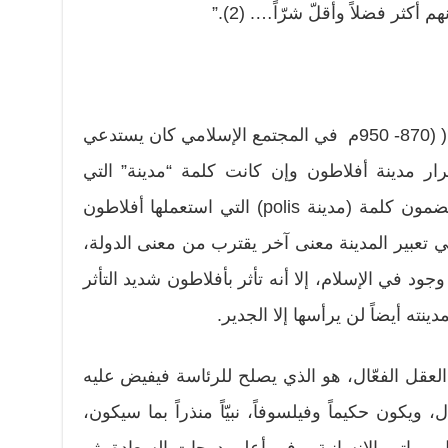
 أكثر فضلاً وأقلّ شرّاً…. (2).”
ويبدو أن الواقع الذي عاشه الفارابي( (870- 950م في المجتمع الإسلامي كان يستدعي
غرار مدينة أفلاطون وإن كانت كلمة “مدينة” التي
استعملها الفارابي ليس لها نفس مضمون كلمة (مدينة polis) التي استعملها أفلاطون
 تعبير المدينة معنى آخر يقترب من معنى الدولة،
 وجود في الإسلام، إلا أنه تأثر بأفلاطون شديد التأثر
ته أيضاً لن يرأسها إلا الجدير.
 العقل الفعّال، هو الذي يصلح للرئاسة فيفيض عليه
ويكون حكيماً وفيلسوفاً، نبيّاً منذراً بما سيكون،