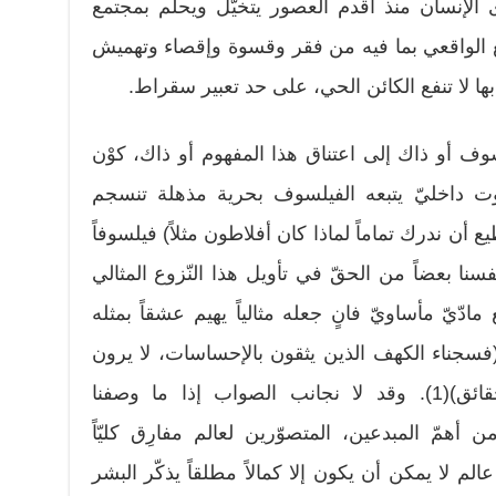
ى الإنسان منذ أقدم العصور يتخيّل ويحلم بمجتمع
مع الواقعي بما فيه من فقر وقسوة وإقصاء وتهميش
 بها لا تنفع الكائن الحي، على حد تعبير سقراط.
سوف أو ذاك إلى اعتناق هذا المفهوم أو ذاك، كوْن
داخليّ يتبعه الفيلسوف بحرية مذهلة تنسجم
تطيع أن ندرك تماماً لماذا كان أفلاطون مثلاً) فيلسوفاً
فسنا بعضاً من الحقّ في تأويل هذا النّزوع المثالي
ادّيّ مأساويّ فانٍ جعله مثالياً يهيم عشقاً بمثله
، (فسجناء الكهف الذين يثقون بالإحساسات، لا يرون
إلا أشباحاً وخيالات يظنّون أنها حقائق)(1). وقد لا نجانب الصواب إذا ما وصفنا
أنه واحد من أهمّ المبدعين، المتصوّرين لعالم مفارِق كليّاً
الم لا يمكن أن يكون إلا كمالاً مطلقاً يذكّر البشر