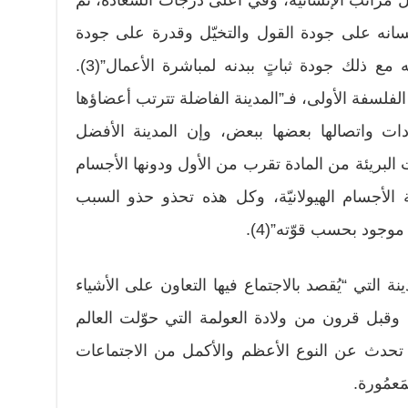
كمل مراتب الإنسانية، وفي أعلى درجات السعادة، ثم
انه على جودة القول والتخيّل وقدرة على جودة
الإرشاد إلى السعادة، وأن يكون له مع ذلك جودة ثباتٍ ببدنه لمباشرة الأعمال”(3).
لفلسفة الأولى، فـ”المدينة الفاضلة تترتب أعضاؤها
ت واتصالها بعضها ببعض، وإن المدينة الأفضل
 البريئة من المادة تقرب من الأول ودونها الأجسام
 الأجسام الهيولانيّة، وكل هذه تحذو حذو السبب
موجود بحسب قوّته”(4).
ة التي “يُقصد بالاجتماع فيها التعاون على الأشياء
ي تُنال بها السعادة الحقيقية”(5). وقبل قرون من ولادة العولمة التي حوّلت العالم
 تحدث عن النوع الأعظم والأكمل من الاجتماعات
َعمُورة.