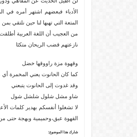
لن أطيل الحديث عن المقاهي ودورها
الأدباء فبعضهم اشتهر أمره في ا
المتعة التي تهبها لنا حين نلتقي بمن
من العجيب أن اللغة العربية أطلقت
نازعتهم قضب الريحان متكئا
وقهوة مزة راووقها خضل
كما كان الحانوت يعني المخمرة أي 
وقد غدوت إلى الحانوت يتبعني
شاو مشل شلول شلشل شول
لا تشغلوا أنفسكم بهدير كلمات الأ
القهوة عبق،وحميمية وبهجة حتى من 
شارك هذا الموضوع: