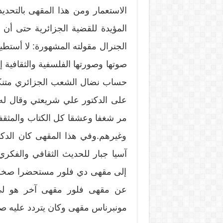
الاستعمار ومن هذا المقهى بالتح
المؤيدة للقضية الجزائرية حتى أن
الجنرال مقولته المشهورة: لا أستط
صوتها وصورتها الفلسفية والثقافية 
حساب نضال الشعب الجزائري متنكرا
على الدكتور علي شريعتي وقال له: 
مر شغفا وعشقا كل الكتاب والمثق
وغيرهم.وفي هذا المقهى كان الدكتور
آسيا جبار للحديث الثقافي والفكري 
إلى مقهى دي فلور مستحضرا صخب ا
عن مقهى فلور مقهى آخر هو لي 
مونبرناس مقهى وكان يتردد عليه صمو