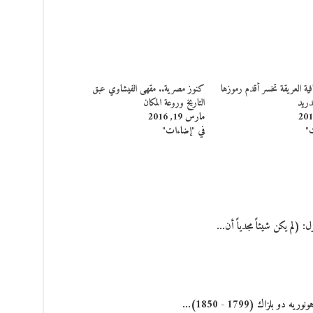
كنوز مصرية.. مقهى الفيشاوي عبق
مدريد
التاريخ وروعة المكان
مارس 19, 2016
ت"
في "إضاءات"
ول: (لم يكن شيئاً مجدياً أن…
 بلزاك (1799 - 1850)…