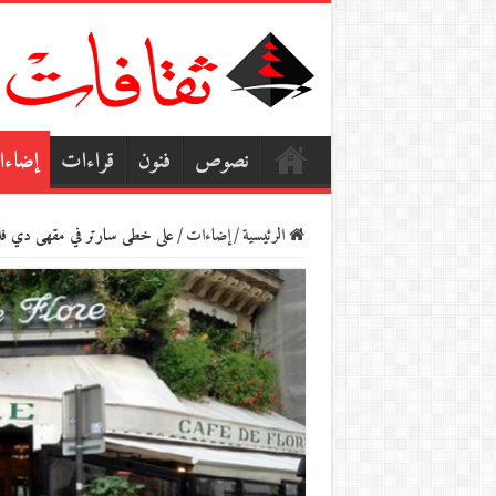
نصوص
فنون
قراءات
إضاء
الرئيسية
/
إضاءات
/
على خطى سارتر في مقهى دي فل