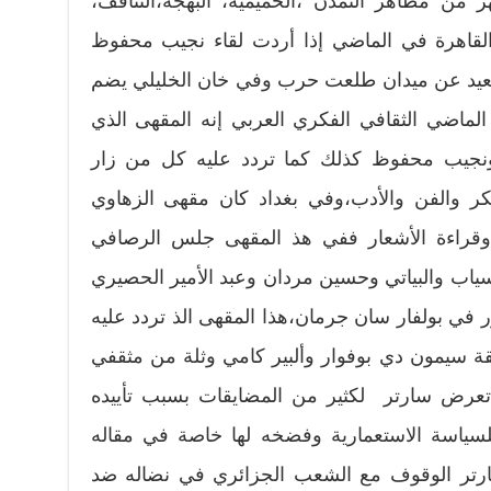
من مظاهر التمدن ،الحميمية، البهجة،التثاقف،
 القاهرة في الماضي إذا أردت لقاء نجيب محفوظ
عيد عن ميدان طلعت حرب وفي خان الخليلي يضم
لماضي الثقافي الفكري العربي إنه المقهى الذي
 ونجيب محفوظ كذلك كما تردد عليه كل من زار
كر والفن والأدب،وفي بغداد كان مقهى الزهاوي
 وقراءة الأشعار ففي هذ المقهى جلس الرصافي
ياب والبياتي وحسين مردان وعبد الأمير الحصيري
في بولفار سان جرمان،هذا المقهى الذ تردد عليه
 سيمون دي بوفوار وألبير كامي وثلة من مثقفي
تعرض سارتر لكثير من المضايقات بسبب تأييده
سياسة الاستعمارية وفضخه لها خاصة في مقاله
 سارتر الوقوف مع الشعب الجزائري في نضاله ضد