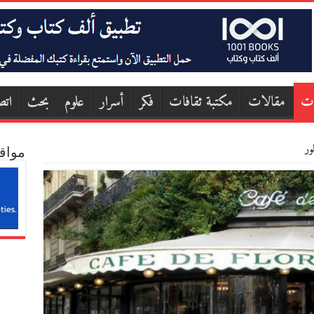
ات
مقالات
مكتبة ثقافات
فكر
أسرار
علوم
بحث
اتص
ور
مواق