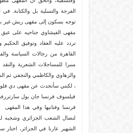
وفلسفية، والحق أن المقهى مظهر 
الفرجة والتسلية بل والكتابة. في
توجه بسكون إلى مقهى ريش غير ب
مقهى الفيشاوي جناحيه على عبق ا
تردد عليه العقاد وتوفيق الحكيم
القاهرة من رجالات السياسة والف
منبرا للمساجلات الشعرية والنقد
والزهاوي والكاظمي والنجفي ثم الس
، لكنني سأتحدث عن مقهى دي فلور 
فيلسوف فرنسا جان بول سارتررفقة
فرنسا وفنانيها وفي هذا المقهى 
لنضال الشعب الجزائري وشجبه لل
الشهير عارنا في الجزائر، اختار