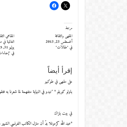
مرتبط
المقهى والثقافة
أغسطس 23, 2013
العالمية في 
في "مقالات"
يوليو 31, 2015
في "إضاءا
إقرأ أيضاً
على مقهى في طوكيو
باولو كويلو * "تبدو في النهاية متفهمة لما شعرنا به فتق
في بيت بلزاك
*عبد الله كرمونلا بدّ أن منزل الكاتب الفرنسي الشهير هونوريه دو