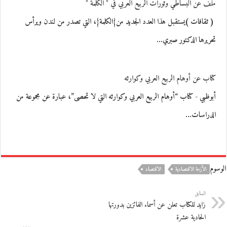
ملف عن البساطي وثورات الربيع العربي في " الكلمة "
( ثقافات )يستقبل هذا العدد الجديد من{الكلمة}، التي تصدر من لندن ويرأس
تحريرها الدكتور صبري…
كتاب عن أوهام الربيع العربي وكوارثه
أبوظبي - كتاب “أوهام الربيع العربي وكوارثه التي لا تحصى”، عبارة عن مجموعة من
الدراسات…
الوسوم
الأزمة الاقتصادية
الاقتصاد
السابق
زايد للكتاب تعلن عن أسماء الفائزين بدورتها
الحادية عشرة