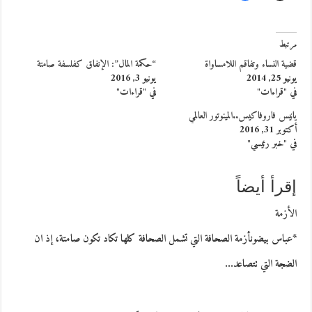
مرتبط
قضية النساء وتفاقم اللامساواة
“حكمة المال”: الإنفاق كفلسفة صامتة
يونيو 25, 2014
يونيو 3, 2016
في "قراءات"
في "قراءات"
يانيس فاروفاكيس..المينوتور العالمي
أكتوبر 31, 2016
في "خبر رئيسي"
إقرأ أيضاً
الأزمة
*عباس بيضونأزمة الصحافة التي تشمل الصحافة كلها تكاد تكون صامتة، إذ ان
الضجة التي تتصاعد…