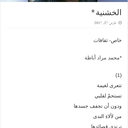
الخشنية *
مارس 27, 2017
خاص- ثقافات
*
محمد مراد أباظة
(1)
تتعرى لغيمة
تستحمّ لقلبي
ودون أن تجفف جسدها
من لألاءِ الندى
ترتدي قصائدها