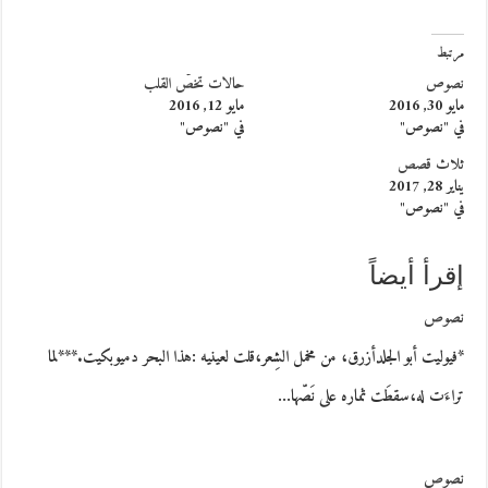
مرتبط
نصوص
حالات تخصّ القلب
مايو 30, 2016
مايو 12, 2016
في "نصوص"
في "نصوص"
ثلاث قصص
يناير 28, 2017
في "نصوص"
إقرأ أيضاً
نصوص
*فيوليت أبو الجلدأزرق، من مخمل الشِعر،قلت لعينيه :هذا البحر دميوبكيت.***لما
تراءَت له،سقطَت ثماره على نَصّها…
نصوص