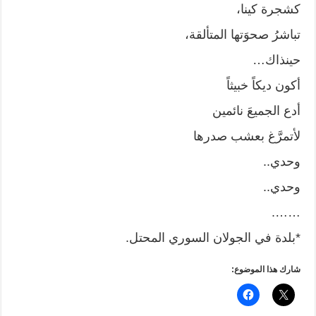
كشجرة كينا،
تباشرُ صحوَتها المتألقة،
حينذاك…
أكون ديكاً خبيثاً
أدع الجميعَ نائمين
لأتمرَّغ بعشب صدرها
وحدي..
وحدي..
…….
*بلدة في الجولان السوري المحتل.
شارك هذا الموضوع: