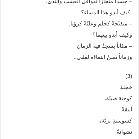
– جسداً منحازاً لقوافل العشب والندى.
-كيف أبدو هذا المساء؟
– متفتّحةً كحلم وعليّةً كرؤيا.
وكيف أبدو بينهما؟
– مكاناً يسجدُ فيه الزمان
وزماناً يعلنُ انتماءَه لقلبي..
(3)
خجلةً
كوجنة صبيّة،
أنيقةً
كسوسنةٍ بريّة،
نشوانةً