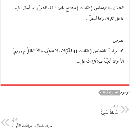
*عثمان بالنائلةخاص ( ثقافات )عبثاسمع طنين ذبابة. اِقشعرّ بدنه. أجال نظره
داخل الغرفة. رآها تستقرّ…
نصوص
محمد مراد أباظةخاص ( ثقافات )(المرآة)لا.. لا تصدِّق..ذاكَ الطفلُ لم يهرمهيَ
الأحزانُ أتعبَتْهُ قليلاًفتراءَتْ على…
الوسوم
محمد مراد أباظة
السابق
سُونَاتَةٌ صَغِيرَةٌ
التالي
مارك شاغال.. خرافات الألوان