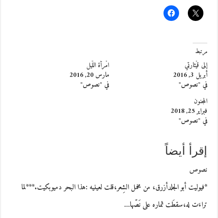
مرتبط
إلى قيْثارتي
امْرأة اللّيل
أبريل 3, 2016
مارس 20, 2016
في "نصوص"
في "نصوص"
المجنون
فبراير 25, 2018
في "نصوص"
إقرأ أيضاً
نصوص
*فيوليت أبو الجلدأزرق، من مخمل الشِعر،قلت لعينيه :هذا البحر دميوبكيت.***لما
تراءَت له،سقطَت ثماره على نَصّها…