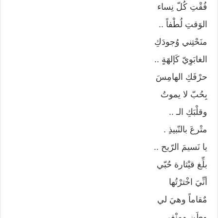
فُقْتِ كُلّ نِساء
الوَقتِ لُطْفاً ..
منَحْتِني وُجودَكِ
الغابَوِيّ كَإلهَةٍ ..
حرْفَكِ الهامِسَ
بِحُبّ لا يموتُ
وقلْبَكِ الـ ..
متْرعَ بالنّبيذِ .
يا نَسيمَ الرّيح ..
بلِّغ قيْثارة حُبّي
أنِّيَ اخْترْتُها
مٌقاماً وهيَ لي
وطَن ومنْفى ..