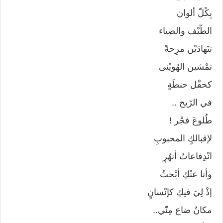
بِكًلّ ألوان
الطّيْف والضِياء
تتَهادَيْن مرِحةً
تمْشين الهُويْنى
كحقْل حنطَةٍ
في الرّيح ..
طُلوعَ فجْر !
لإقبالكٍ المحبوبِ
انْدِفاعاتُ أنهُرٍ
وأنا عنْكِ أبْحثُ
إذْ لِيَ فيكِ كإنْسانٍ
مكانٌ ضاع مِنّي..