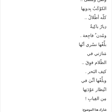
الكوْكَبُ بِدونِها
كلّه أطْلالٌ ..
دِيارٌ باكِيةٌ
ومُدن ٌ فاجِعة .
بلِّغْها نسْري أنّها
مَنارَتي في
الظّلام فوِقَ ..
كتِف البَحر .
وبلِّغْها أنِّيَ في
انْتِظار عوْدَتِها
مِن الغِيابِ !
شارك هذا الموضوع: