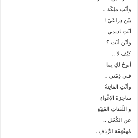
وأنْتِ ملِكَة ..
بيْن ذِراعَيّ !
أنْتِ نَديمي ..
وأيْن أنْت ؟
كيْف لا ..
أبوحُ لكِ بِما
فـي ذِمّتي ..
وأنْتِ الفاتِنةُ
ساحِرَةَ الإغْواءِ
و اللّفتاتِ الغَنِيّةِ
عنِ الكُحْل ..
مُهفْهَفَة الرِّدْفِ .