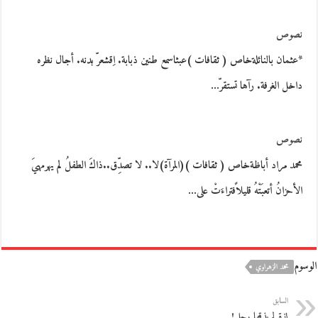
نصوص
*عثمان بالنائلةخاص ( ثقافات )عبثاسمع طنين ذبابة. اِقشعرّ بدنه. أجال نظره
داخل الغرفة. رآها تستقرّ…
نصوص
محمد مراد أباظةخاص ( ثقافات )(المرآة)لا.. لا تصدِّق..ذاكَ الطفلُ لم يهرمهيَ
الأحزانُ أتعبَتْهُ قليلاًفتراءَتْ على…
الوسوم
محمد الزهراوي
السابق
لذة لم يذقها رجل!