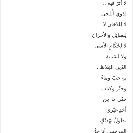
لا أثرَ فيه ..
لِذَوي الِّلحى
لا لِلدّخان لا
لِلقبائِل والأحزان
لا لِحُكّامِ الأسى
ولا لِسَدنَةِ
الدّين الغِلاظ .
بهِ حبّ وماءٌ
وخبْز وكِتاب..
حتّى ما مِن
أحَدٍ غيْري
يطولُ نهْديْكِ ..
المرحتين أنا حرُّ