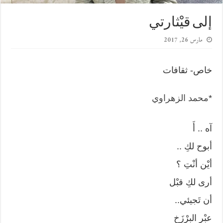
إلى قيْثارتي
مارس 26, 2017
خاص- ثقافات
*
محمد الزهراوي
آه .. أَ
أبوح لكِ ..
أيْن أنْتِ ؟
أرى لكِ قبْل
أن تَجيئي..
عبْر البرْزَخ