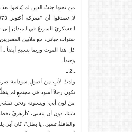
من تحتِها جثثُ الذين لم يُدفنوا ب
العسكريّ السريعُ في الميدان إلى 
سنوات حياتي، مع ملايين المصريين، و
كل هذا الموت وربما بسببهِ أيضاً ـ 
وحيداً.
ـ 2 ـ
ولدتُ لأبٍ من أصولٍ سودانية صريح
تكون رجلاً أسود في مجتمعٍ لم يتخل
من لون أبي، ويسبونه ونحن نمشي ف
شيئا، دون أن ينسى، كأزهريِّ يخطبُ
والقافلةُ تسير.. يا بطل”، كان أبي يلق