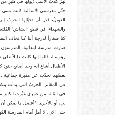
تهزَّ كلابُ الأسى ذيولها في كثيرٍ من ق
حتَّى مدرستي الابتدائية كانت مبنى ق
العويلُ، قبل أن تحوِّلها الحربُ 
والشهداء، في قطع “الشاش” المُلتصقة
كنا صغاراً لدرجة أننا كنا نخاف الن
صارت مدرسة ابتدائية، المدرسون ل
رؤوسنا، قالوا إنها كانت دليلاً على 
الأطفال أشاع أنه وجد أصابع جنود ك
بعضُهم تحدَّث عن مقبرة جماعية ـ ت
في المقابر، الحربُ التي بدأت بنك
في الثالثة من عمري غيَّرت الكثيرَ م
لي، أو بالأحرى: “أفضل ما يمكن أن
حتى الآن، لا أمرُّ أمام المدرسة الم