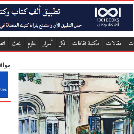
ات
مقالات
مكتبة ثقافات
فكر
أسرار
علوم
بحث
اتص
مواق