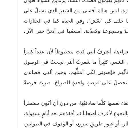
نَّهم يقيمون الصلاة، النساء يرتدين السواد طوال
 جنازة، ليس هناك أقسى من الشعرِ الذي يسيلُ على
ها خلف كل “نعْش”، وفي الحياة كما في الجنازات
مفجوعةً ومُعَذّبة، أسمعُها في أذنيَّ حتى الآن،
راءها، أعترفُ أنني كنت محظوظاً لأن عدداً كبيراً
ى الشعر، كثيراً ما شعرتُ أنني نجحتُ فى الوصول
نَّهم فوَّضوني لكي أمثلِّهم، وحين ألقي قصائدي
م تحصلَ على فرصةٍ واحدةٍ للصراخ، صرتُ فرصةً
اء نفسها كلَّما صادفتُها، من دون أن أكون مضطراً
جوعِ لأعرفَ أصحاباً ثم أفقدَهم بعد أيامٍ بسهولة،
ر، أو عبور طريقٍ سريع، أو الوقوف في الطوابير،