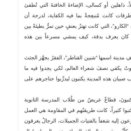
، ذاهلين أو كسالى، الإضاءةَ الخافتةَ التي تُطفئ
رقات كانت مُنبعِجةٌ بما فيه الكفاية، لدرجة أن
الكارو”، التي كانت تهتزُ بعنفٍ حين تمرُّ بطيئةً بين
ي كان يعرف بدقة، كيف يمشي مسرعاً بين هذه
 مدينة اسمها “شبين القناطر”، الفقرُ يجهَّز الجثث
موتُ يكفي نصفَ شعراء العالم، لكي يجدوا فيه ما
لب صبيان هذه المدينة يكتبون ليدرِّبوا حناجرهم على
يكتبونَ، قطاعٌ عريضٌ من طُلاب المدرسة الثانوية
وا كثيراً، كانت طريقتُهم في المقاومة هي العمل
عون إليه شغفاً بالفتيات الجميلات، الرجالُ يغرقون