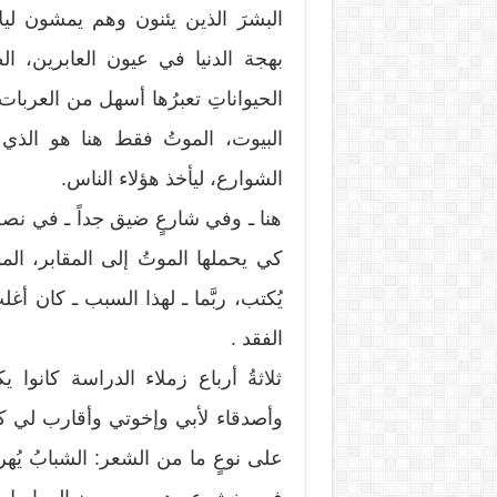
البشرَ الذين يئنون وهم يمشون ليلاً
بهجة الدنيا في عيون العابرين، الط
الحيواناتِ تعبرُها أسهل من العربات “
البيوت، الموتُ فقط هنا هو الذ
الشوارع، ليأخذ هؤلاء الناس.
هنا ـ وفي شارعٍ ضيق جداً ـ في نصفِ
كي يحملها الموتُ إلى المقابر، ال
يُكتب، ربَّما ـ لهذا السبب ـ كان أغ
الفقد .
ثلاثةُ أرباع زملاء الدراسة كانوا 
وأصدقاء لأبي وإخوتي وأقارب لي كتب
على نوعٍ ما من الشعر: الشبابُ يُهر