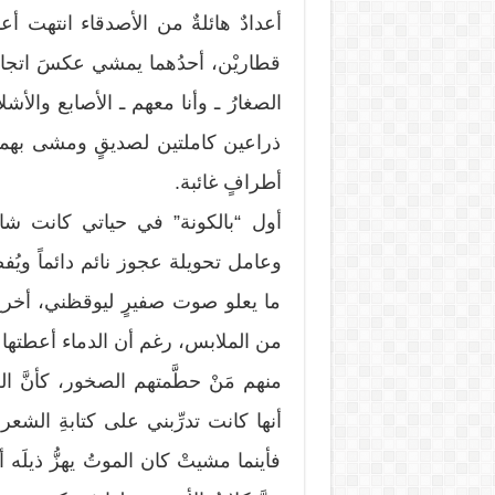
أعدادٌ هائلةٌ من الأصدقاء انتهت 
قطاريْن، أحدُهما يمشي عكسَ اتجاه 
الصغارُ ـ وأنا معهم ـ الأصابع والأش
ذراعين كاملتين لصديقٍ ومشى بهما إ
أطرافٍ غائبة.
أول “بالكونة” في حياتي كانت ش
وعامل تحويلة عجوز نائم دائماً ويُفض
ما يعلو صوت صفيرٍ ليوقظني، أخرجُ
من الملابس، رغم أن الدماء أعطتها لونا
منهم مَنْ حطَّمتهم الصخور، كأنَّ ال
أنها كانت تدرِّبني على كتابةِ الش
فأينما مشيتْ كان الموتُ يهزُّ ذيلَه 