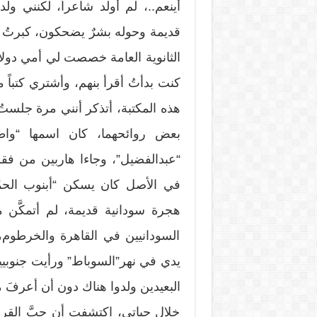
أينعم..، لم أولد شاعراً، لكنني و
قديمة وحوله بشرٌ يضحكون، كبرتُ 
الثانوية العامة خصصت لي أمي دولا
كنت بدأتُ أقرأ بنهم، وأشتري كتباً
هذه المكتبة، أتذكر أنني مرة جلست
بعض روائحهما، كان اسمها “وا
“عبدالفضيل”، وجاءا هاربين من فقر 
في الأصل كان يسكن “أبنوب الحمَّ
هجرة سودانية قديمة، لم أتمكَّن 
السودانيين في القاهرة والخرطوم، و
يدي في نهر”السوباط” ورأيت جنوبيين
البعيدين ولدوا هناك دون أن أعرفَ م
خلال حياتي، اكتشفت أن حبَّ القرا