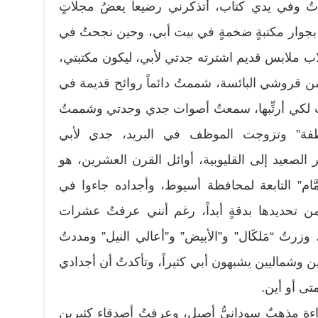
لدتُ وفي يدي كتاب، أتذكرني رضيعاً يعضُ مجلاتٍ
بجوار مكتبةٍ ضخمةٍ في بيت أبي، وحين نجحتُ في
ب ملابس قديم اشترته جدتي لأبي، ليكون مكتبتي،
 من قروشي البائسة، شممتُ دائماً روائح قديمة في
ُ لكي أرتِّبها، سمعتُ أصوات جدي وجدتي وشممتُ
طفة” وتزوجت الموظف في البريد، جدي لأبي
الصعيد إلى القليوبية، أوائل القرن العشرين، هو
ام” التابعة لمحافظة أسيوط، وأجداده جاءوا في
من تحديدها بدقةٍ أبداً، رغم أنني عرفتُ عشرات
زرتُ “مَلكَال” و”الأبيض” و”أعالي النيل” ومددتُ
 وشماليين يشبهون أبي كثيراً، وتأكدتُ أن أجدادي
تى أو أين.
ءة مذهبٌ سودانيُّ أصيل، وعرفتُ أصدقاء كثيرين