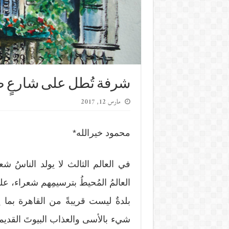
شرفة تُطل على شارعٍ ض
مارس 12, 2017
محمود خيرالله*
في العالم الثالث لا يولد الناسُ شعر
العالمُ المُحيطُ بترسيمِهم شعراء، عل
بلدةٌ ليست قريبةً من القاهرة بما 
شيء بالأسى والعذاب البيوتَ القديمةَ