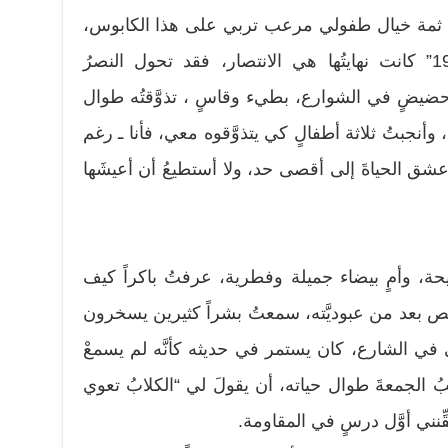
عد، ثمة خيال طفولي مرعب تربي على هذا الكابوس،
لا تصدقوا أن “معركة أكتوبر 1973” كانت نهايتُها هي الانتصار، فقد تحول النصرُ
حضيضٍ في الشوارع، بطيء وقاسٍ ، تذوَّقتُه طوال
أنجبتُ ثلاثة أطفالٍ كي يتذوَّقوه معي، فأنا ـ رغم
أعشق الحياةَ إلى أقصى حد، ولا أستطيعُ أن أعيشَها
ة، وأمٍ بيضاء جميلة وفطرية، عرفتُ باكراً كيف
َّص بعد من عبوديَّته، سمعتُ بشراً كثيرين يسخرون
ي الشارع، كان يستمر في حديثه كأنَّه لم يسمعْ
 الجمعةَ طوال حياته، أن يقولَ لي “الكلابُ تعوي
ِّنني أوَّل درسٍ في المقاومة.