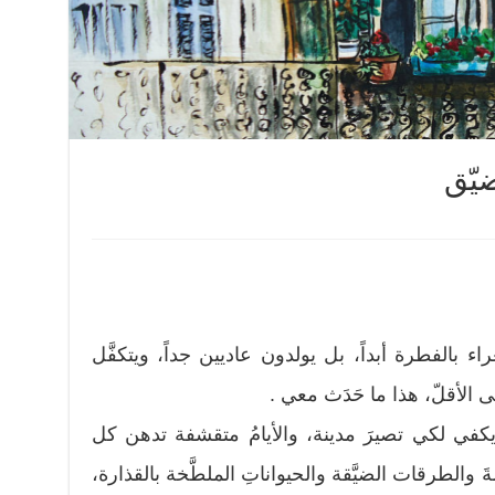
يّق
اء بالفطرة أبداً، بل يولدون عاديين جداً، ويتكفَّل
ى الأقلّ، هذا ما حَدَث معي .
يكفي لكي تصيرَ مدينة، والأيامُ متقشفة تدهن كل
 والطرقات الضيَّقة والحيواناتِ الملطَّخة بالقذارة،