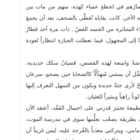
أعمارُهم في لحظةٍ عمياء كهذه، منهم من مات بين
الآخر، كانت بقاياه تُغطَّى بالصحف، بعد أن يجمعَ
لاء المتناثرة من الجسد الغضّ . ذات مرة أخذ قطارٌ
لى المجهول، فيما تعطلت الجنازة انتظاراً لعودة
اشةً واسعة لهذه القصص، قضبانُ سكك حديدية،
ِّل أن يمشي مُتهدِّلِّاً كالضحايا حين يصحو، سرعان
 لأرى جثةً جديدة ويكون من السهل التعرف إليها
ً زاهياً ومثيراً للغثيان.
طبيعةَ تختبرَ قدرتي على احتمال الفَقْد، أعتقد الآن
عر، بطريقة يصعُب تعلُّمها سوى في مدرسة الموت،
أمامي، ويتركني معذباً بالفُرجة عليه، ليس غريباً أن