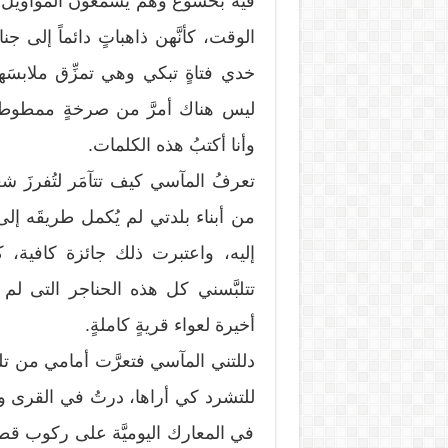
فيه بخشوع وهم يسمعون المواويل، كأ
الوقت، كأنَّهن ذاهباتٍ دائماً إلى
خدي فتاةٍ تبكي وهي تمزِّق ملابسَ
ليس هناك أمرَّ من صرخةٍ ممطوطةً و
وأنا أكتبُ هذه الكلمات.
تعرفُ المآسي كيف تتآمَر لتُفرزَ شع
من أبناء بلدتي لم يُكمل طريقَه إل
إليه، واعتبرت ذلك جائزة كافية، كأ
تتلبَّسني كل هذه الحناجر التى ل
أخيرة لعواء قريةٍ كاملةٍ.
دللتني المآسي فتعرَّت أمامي من تلق
للتشرد كي أراها، درتُ في القرى والن
في المعارك اليوميَّة على ركوب قطا