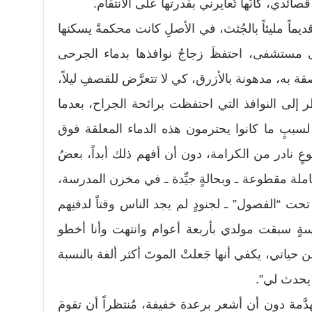
صائدي، كأنَّها تُعايرني بقدرتها على الانتقام.
ديماً مليئاً بالجُثث، في الأصلِ كانت محكمةً يسكنها
إلى مستشفى، احتفظَ زجاجُ نوافذها بدماء الجرحى
 به، مدهونة بالأزرق، كي لا تتعرَّض للقصفِ ليلاً،
ظر إلى النوافذ التي احتفظت برائحة الجراح، بعدما
سببٍ ما كانوا يحترمون هذه الدماء المعلقة فوق
نوعٍ نادر من الكرامة، دون أن أفهم ذلك أبداً، بعضُ
املة مقطوعة ـ وبحالةٍ جيِّدة ـ في مخزن المدرسة،
حت “الفصول” ـ لجنودٍ لم يجد الناس وقتاً لدفنِهم
سةٍ سبقت مولدي بأربعة أعوام وانتهت وأنا أخطو
ن حياتي، يكفي أنها جَعلتْ الموتَ أكثر ألفة بالنسبة
 يحدث لي”.
ُهدَّمة دون أن أشعر برعدة خفيفة، مُنتظراً أن تقومَ