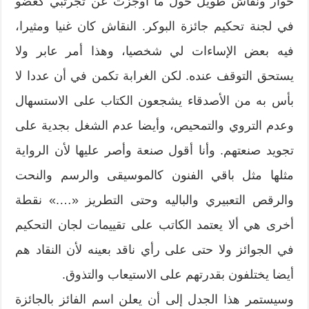
حوار ونقاش طويل حول ما أوجزت عن تجرتبي كعضو
في لجنة تحكيم جائزة البوكر. النقاش كان غنيا ومثيرا،
فيه بعض الإساءات لي شخصيا، وهذا أمر عابر ولا
يستحق التوقف عنده. لكن الغرابة تكمن في أن عددا لا
بأس به من الأصدقاء يشجعون الكتاب على الاستسهال
وعدم التروي والتمحيص، وأيضا عدم الشغل بجدية على
تجويد صنعتهم. وأنا أقول صنعة وأصر عليها لأن الرواية
مثلها مثل باقي الفنون كالموسيقى والرسم والنحت
والرقص التعبيري والباليه وحتى التطريز «….» نقطة
أخرى هي ألا يعتمد الكاتب على تقييمات لجان التحكيم
في الجوائز ولا حتى على رأي ناقد بعينه لأن النقاد هم
أيضا يختلفون بقدرتهم على الاستيعاب والتذوق.
وسيستمر هذا الجدل إلى أن يعلن اسم الفائز بالجائزة