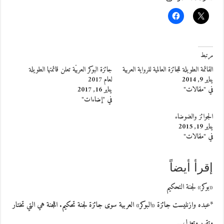
مرتبط
القائمة الطويلة للجائزة العالمية للرواية العربية
جائزة البوكر العربيّة تعلن قائمتها الطويلة
يناير 9, 2014
لعام 2017
في "مقالات"
يناير 16, 2017
في "إضاءات"
الجوائز والضوضاء
يناير 19, 2015
في "مقالات"
إقرأ أيضاً
«بوكر» لجنة التحكيم
*عبده وازنليست جائزة «البوكر» العربية سوى جائزة لجنة تحكيم. اللجنة هي التي تختار
وتقرر وتعدل…