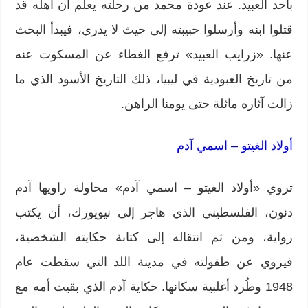
بأحد العبيد. عند عودة محمد من رحلته يعلم أن أهله قد
قتلوا ابنه وأرسلوا حبيبته إلى حيث لا يدري، فيبدأ البحث
عنها. «زرايب العبيد» ترفع الغطاء عن المسكوت عنه
من تاريخ العبودية في ليبيا، ذلك التاريخ الأسود الذي ما
زالت آثاره ماثلة حتى يومنا الراهن.
أولاد الغيتو – اسمي آدم
تروي «أولاد الغيتو – اسمي آدم» محاولة راويها آدم
دنون، الفلسطيني الذي هاجر إلى نيويورك، أن يكتب
رواية، ومن ثم انتقاله إلى كتابة حكايته الشخصية،
فيروي عن طفولته في مدينة اللد التي سقطت عام
1948 وطُرد أغلبية سكانها. حكاية آدم الذي بقيت أمه مع