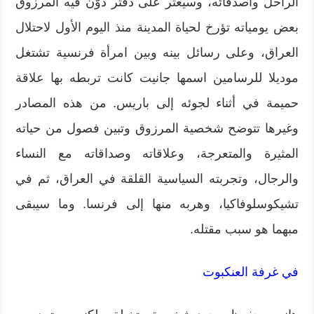
الراحل وأصدقائه، وسيعثر على دفتر دوّن فيه المرزوق
بعض يومياته تؤرخ لحياة المدينة منذ اليوم الأول لاحتلال
العراق، وعلى رسائل بينه وبين امرأة فرنسية تشتغل
موديلا للرسامين اسمها جانيت كانت تربطه بها علاقة
حميمة في أثناء لجوئه إلى باريس. من هذه المصادر
وغيرها تتوضح شخصية المرزوق وتبين فصول من حياته
المثيرة والمتعرجة، وعلاقاته وصداقاته مع النساء
والرجال، وتجربته السياسية القلقة في العراق، ثم في
تشيكوسلوفاكيا، وهربه منها إلى فرنسا. وما سيبقى
مبهما هو سبب مقتله.
في غرفة العنكبوت