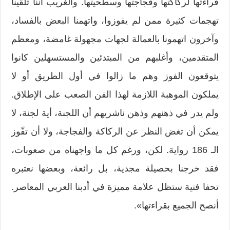
قراءتها لركاكتها وفجاجتها وسطحيتها. والغريب أننا تلقينا
تهجمات كثيرة ممن لم يفوزوا، واتهمنا البعض بالفساد،
وآخرون اتهمونا بالعمالة لجهات مجهولة غامضة، ومعظم
المتقدمين، وأغلبهم من المبتدئين والمستسهلين كانوا
يتوقعون الفوز وهم ما زالوا في أول الطريق أو لا
يملكون الموهبة اللازمة لهذا الفن الصعب على الإطلاق.
ولم يدر في ذهنهم وذهن ناشريهم أن اللجنة، أية لجنة، لا
يمكن أن تغض النظر عن الركاكة والفجاجة، ولا أن تفّوز
الـ 186 رواية. لكن، ورغم كل ما واجهناه من صعوبات،
فقد خرجنا بحصيلة مجدية، بل رائعة، وبعضها نعتبره
تحفا فنية ستظل علامة مميزة في أدبنا العربي المعاصر.
أنصح الجميع بقراءتها».