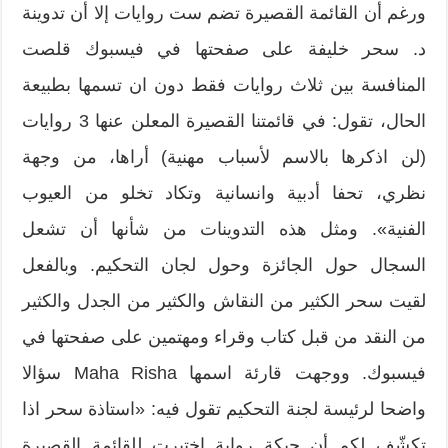
ورغم أن القائمة القصيرة تضم ست روايات إلا أن تدوينة
د. سحر خليفة على صفحتها في فيسبوك قلصت
المنافسة بين ثلاث روايات فقط دون ان تسمها بطبيعة
الحال، تقول: في قائمتنا القصيرة المعلن عنها 3 روايات
(لن اذكرها بالاسم لأسباب مهنية) أراها، من وجهة
نظري، تحفا أدبية وانسانية وتكاد تخلو من العيوب
الفنية». ومثل هذه التدوينات من شأنها أن تشعل
السجال حول الجائزة وحول لجان التحكيم. وبالفعل
لقيت سحر الكثير من النقاش والكثير من الجدل والكثير
من النقد من قبل كتاب وقراء ومهتمين على صفحتها في
فيسبوك. ووجهت قارئة اسمها Maha Risha سؤالا
واضحا لرئيسة لجنة التحكيم تقول فيه: «استاذة سحر اذا
تكشّف لكم أن حبكة رواية اختيرت للقائمة القصيرة