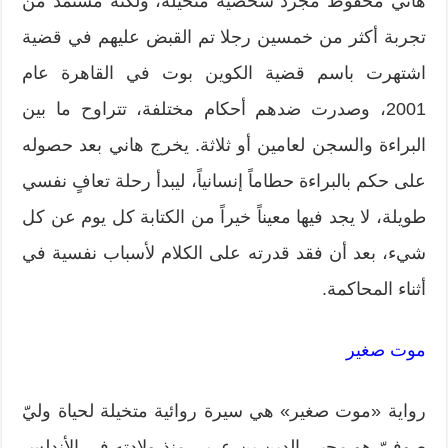
هاني محفوظ مجرد شخصية متخيلة، ولكنه مستمد من
تجربة أكثر من خمسين رجلا تم القبض عليهم في قضية
اشتهرت باسم قضية الكوين بوت في القاهرة عام
2001، وصدرت ضدهم أحكام مختلفة، تتراوح ما بين
البراءة والسجن لعامين أو ثلاثة. يخرج هاني بعد حصوله
على حكم بالبراءة حطاماً إنسانياً، ليبدأ رحلة تعافٍ نفسي
طويلة، لا يجد فيها معيناً خيراً من الكتابة كل يوم عن كل
شيء، بعد أن فقد قدرته على الكلام لأسباب نفسية في
أثناء المحاكمة.
موت صغير
رواية «موت صغير» هي سيرة روائية متخيلة لحياة وليّ
صوفيّ هو محيي الدين بن عربي منذ ولادته في الأندلس