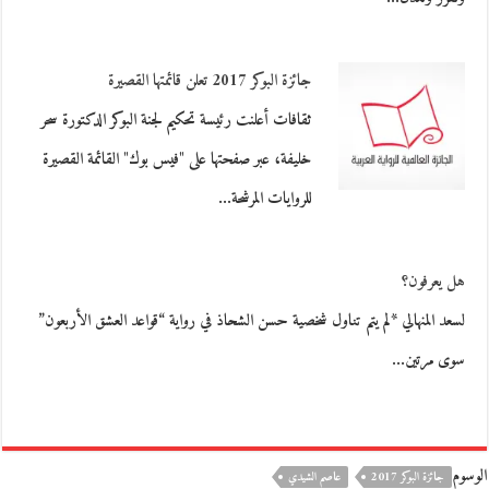
جائزة البوكر 2017 تعلن قائمتها القصيرة
ثقافات أعلنت رئيسة تحكيم لجنة البوكر الدكتورة سحر
خليفة، عبر صفحتها على "فيس بوك" القائمة القصيرة
للروايات المرشحة…
هل يعرفون؟
لسعد المنهالي *لم يتم تناول شخصية حسن الشحاذ في رواية “قواعد العشق الأربعون”
سوى مرتين…
الوسوم
جائزة البوكر 2017
عاصم الشيدي