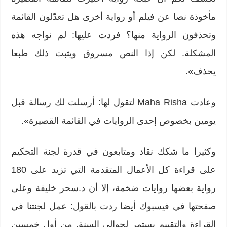
مأخوذة نصا عن فيلم أو رواية أخرى هل تعدّلون القائمة
وتحذفون الرواية منها؟ فردت عليها: لم نواجه هذه
المشكلة. لكن إذا النص مسروق ويثبت ذلك طبعا
يحذف».
وعادت Maha Risha لتقول لها: أرسلت لك رسالة قبل
يومين بخصوص إحدى الروايات في القائمة القصيرة».
وكثيرا ما شكك نقاد ومتابعون في قدرة لجنة التحكيم
على قراءة كل الأعمال المتقدمة التي تزيد على 180
رواية بعضها روايات ضخمة، إلا أن د.سحر خليفة وعلى
صفحتها في فيسبوك أيضا ردت بالقول: عمل لجنتنا في
القراءة والتقييم يستمر لحوالي السنة. من أول خمسين