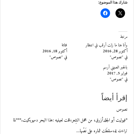
شارك هذا الموضوع:
مرتبط
وأنا هنا ما زلت أرقب في انتظار
فتاتة
أكتوبر 28, 2016
أكتوبر 18, 2016
في "نصوص"
في "نصوص"
بالحبر الصيني أرسم
فبراير 5, 2017
في "نصوص"
إقرأ أيضاً
نصوص
*فيوليت أبو الجلدأزرق، من مخمل الشِعر،قلت لعينيه :هذا البحر دميوبكيت.***لما
تراءَت له،سقطَت ثماره على نَصّها…