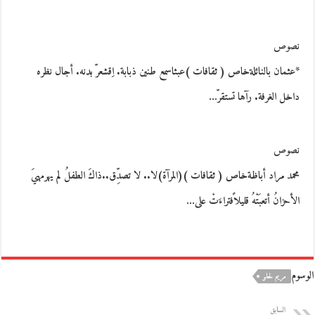
نصوص
*عثمان بالنائلةخاص ( ثقافات )عبثاسمع طنين ذبابة. اِقشعرّ بدنه. أجال نظره
داخل الغرفة. رآها تستقرّ…
نصوص
محمد مراد أباظةخاص ( ثقافات )(المرآة)لا.. لا تصدِّق..ذاكَ الطفلُ لم يهرمهيَ
الأحزانُ أتعبَتْهُ قليلاًفتراءَتْ على…
الوسوم
مريم لحلو
السابق