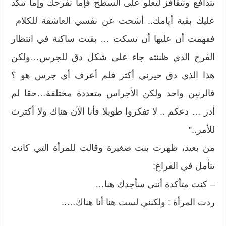
تتدافع وتتقافز لتعلو على السطح فإما تفرحك وإما تنكد
عليك بقية أيامك.. أشحت عن نفسي العاشقة للكلام
ففهمت أن عليها أن تسكت … بقيت ساكنة في انتظار
الفرج الذي ظننته جاء على شكل دق للجرس…ولكن
هذا الذي دق حيرني أكثر فلم أعرف أي جرس هو ؟
فالرنين واحد ولكن الأجراس متعددة مختلفة…حقا لم
أدر … دعكم .. لا تفكروا طويلا فأنا الآن هناك ولا أكترث
للأمر..”
من بعيد، ظهرت بنت صغيرة وقالت للمرأة التي كانت
تتأمل في الفراغ:
– كنت متأكدة أنني سأجدك هنا…
ردت المرأة : ولكنني لست هنا أنا هناك…..