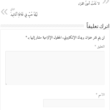
لا نَامَتْ أعينُ القراءِ
التالي
لَيْلَةُ حُبٍّ فِي ثَلَاثَةِ أَنَاشِيدَ
اترك تعليقاً
لن يتم نشر عنوان بريدك الإلكتروني.
الحقول الإلزامية مشار إليها بـ
*
التعليق
*
الاسم
*