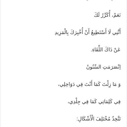
نَعَمْ، أُكَرِّرُ لَكَ
أَنَّنِي لَا أَسْتَطِيعُ أَنْ أُخْبِرَكَ بِالْمَزِيدِ
عَنْ ذَاكَ اللِّقَاءِ.
اِنْصَرَمَتِ السِّنُونُ
وَ مَا زِلْتَ كَمَا أَنْتَ فِي دَوَاخِلِي،
فِي كَلِمَاتِي كَمَا فِي جِلْدِي،
تَتَّخِذُ مُخْتَلِفَ الْأَشْكَالِ: