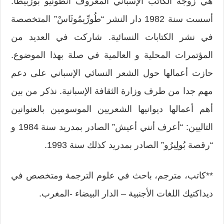
هي زوجة الكاتب الإسباني المعروف أنطونيو بُّورْبِّيطَّا.
أسست سنة 1982 دار النشر “طُورِّيمُوثَاسْ” المتخصصة
في نشر الكتابات النسائية. شاركت في العديد من
المؤتمرات المحلية و العالمية في صلة بهذا الموضوع.
حازت أعمالها حول الشعر النسائي الإسباني على دعم
مهم جدا من طرف وزارة الثقافة الإسبانية. نذكر من بين
أهم أعمالها ديوانيها الشعريين الموسومين بالعنوانين
التاليين: “أعرف أنني أعيش” الصادر بمدريد سنة 1984 و
“رقصة بُولِيرُو” الصادر بمدريد كذلك سنة 1993.
**كاتب، مترجم، باحث في علوم الترجمة ومتخصص في
ديداكتيك اللغات الأجنبية – الدار البيضاء -المغرب.