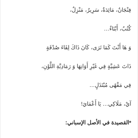
فِنْجَانٌ، مَائِدَةٌ، سَرِيرٌ، مَنْزِلٌ،
كُتُبٌ، أَبْنَاءٌ…
وَ هَا أَنْتَ كَمَا تَرَى، كَانَ ذَاكَ لِقَاءَ صُدْفَةٍ
ذَاتَ عَشِيَّةٍ فِي غَيْرِ أَوَانِهَا وَ رَمَادِيَّةِ اللَّوْنِ،
فِي مَقْهًى مُبْتَذَلٍ…
آيْ، مَلَاكِي… يَا أَعْمَايَ!
*القصيدة في الأصل الإسباني: