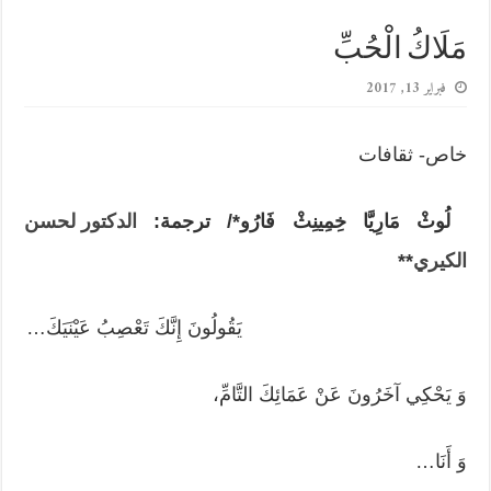
مَلَاكُ الْحُبِّ
فبراير 13, 2017
خاص- ثقافات
لُوثْ مَارِيَّا خِمِينِثْ فَارُو*/
ترجمة:
الدكتور لحسن
الكيري
**
يَقُولُونَ إِنَّكَ تَعْصِبُ عَيْنَيَكَ…
وَ يَحْكِي آخَرُونَ عَنْ عَمَائِكَ التَّامِّ،
وَ أَنَا…