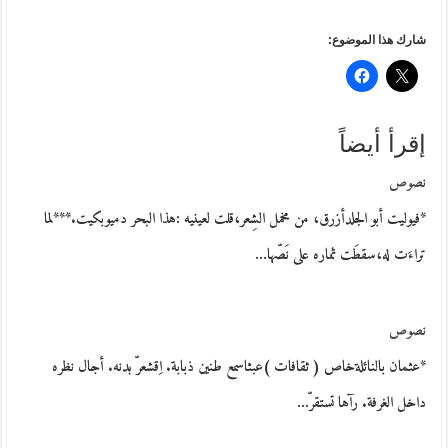
شارك هذا الموضوع:
إقرأ أيضاً
نصوص
*فيوليت أبو الجلدأزرق، من مخمل الشِعر،قلت لعينيه :هذا البحر دميوبكيت.***لما
تراءَت له،سقطَت ثماره على نَصّها…
نصوص
*عثمان بالنائلةخاص ( ثقافات )عبثاسمع طنين ذبابة. اِقشعرّ بدنه. أجال نظره
داخل الغرفة. رآها تستقرّ…