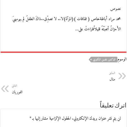
نصوص
محمد مراد أباظةخاص ( ثقافات )(المرآة)لا.. لا تصدِّق..ذاكَ الطفلُ لم يهرمهيَ
الأحزانُ أتعبَتْهُ قليلاًفتراءَتْ على…
الوسوم
الدكتور لحسن الكيري
السابق
منال
التالي
الفوريان
اترك تعليقاً
لن يتم نشر عنوان بريدك الإلكتروني.
الحقول الإلزامية مشار إليها بـ
*