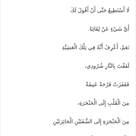
لَا أَسْتَطِيعُ حَتَّى أَنْ أَقُولَ لَكَ
أَيَّ شَيْءٍ عَنْ لِقَائِنَا.
نَعَمْ، أَعْرِفُ أَنَّهُ فِي تِلْكَ الْعَشِيَّةِ
لَفَفْتَ بِالنَّارِ شُرُودِي،
فَقَفَزَتْ فَرْحَةٌ عَنِيفَةٌ
مِنَ الْقَلْبِ إِلَى الْحَنْجَرَةِ،
مِنَ الْحَنْجَرَةِ إِلَى الشَّفَتَيْنِ الْحَائِرَتَيْنِ