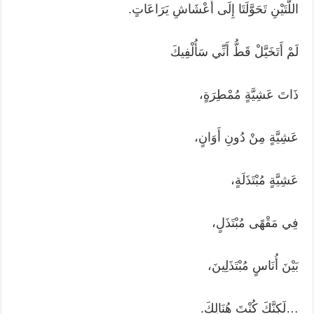
اللَّتَيْنِ تَحَوَّلَتَا إِلَى أَعْشَاشِ يَرَاعَاتٍ.
لَمْ أَتَخَيَّلْ قَطُّ أَنِّي سَأُلْفِيكَ
ذَاتَ عَشِيَّةٍ مُمْطِرَةٍ،
عَشِيَّةٍ مِنْ دُونِ أَوَانٍ،
عَشِيَّةٍ مُبْتَذَلَةٍ،
فِي مَقْهًى مُبْتَذَلٍ،
بَيْنَ أُنَاسٍ مُبْتَذَلِينَ،
…لَكِنَّكَ كُنْتَ هُنَالِكَ.