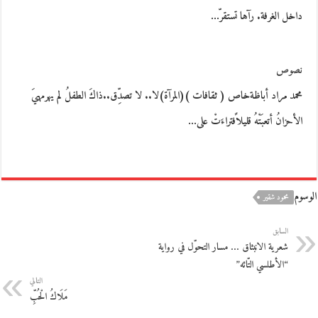
داخل الغرفة. رآها تستقرّ…
نصوص
محمد مراد أباظةخاص ( ثقافات )(المرآة)لا.. لا تصدِّق..ذاكَ الطفلُ لم يهرمهيَ
الأحزانُ أتعبَتْهُ قليلاًفتراءَتْ على…
الوسوم
محمود شقير
السابق
شعرية الانبثاق … مسار التحوّل في رواية
“الأطلسي التّائه”
التالي
مَلَاكُ الْحُبِّ