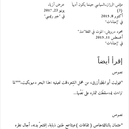
مؤنس الرزاز..السياسي حينما يكون أديباً
عرض أزياء
(3)
يونيو 23, 2017
أكتوبر 8, 2015
في "خبر رئيسي"
في "إضاءات"
محمود درويش: الموت في اللغة”منذ”
أغسطس 11, 2015
في "إضاءات"
إقرأ أيضاً
نصوص
*فيوليت أبو الجلدأزرق، من مخمل الشِعر،قلت لعينيه :هذا البحر دميوبكيت.***لما
تراءَت له،سقطَت ثماره على نَصّها…
نصوص
*عثمان بالنائلةخاص ( ثقافات )عبثاسمع طنين ذبابة. اِقشعرّ بدنه. أجال نظره