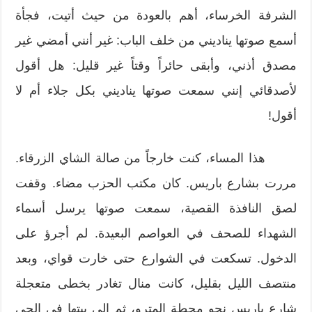
الشرفة الخرساء، أهم بالعودة من حيث أتيت، فجأة
أسمع صوتها يناديني من خلف الباب: غير أنني أمضي غير
مصدق أذني، وأبقى حائراً وقتاً غير قليل: هل أقول
لأصدقائي إنني سمعت صوتها يناديني بكل جلاء أم لا
أقول!
هذا المساء، كنت خارجاً من صالة الشاي الزرقاء.
مررت بشارع باريس. كان مكتب الحزب مضاء. وقفت
لصق النافذة القصية، سمعت صوتها يرسل أسماء
الشهداء للصحف في العواصم البعيدة. لم أجرؤ على
الدخول. تسكعت في الشوارع حتى خارت قواي، وبعد
منتصف الليل بقليل، كانت منال تغادر بخطى متعجلة
شارع باريس نحو محطة المترو، ثم إلى بيتها في الحي