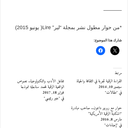
———–
*من حوار مطول نشر بمجلة “لير” Lire( يونيو 2015)
شارك هذا الموضوع:
مرتبط
القراءة الرقمية تجربة في الثقافة والحياة
تفاعل الأدب والتكنولوجيا.. نصوص
سبتمبر 10, 2014
الواقعية الرقمية لمحمد سناجلة نموذجا
في "مقالات"
فبراير 18, 2017
في "خبر رئيسي"
حوار مع روبير دانتون.. صاحب مبادرة
“المكتبة الرقمية الأمريكية”
مارس 8, 2016
في "إضاءات"