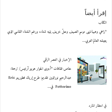
إقرأ أيضاً
الكتاب
*زاهي وهبيانتهى موسم الصيف وحلّ خريف يليه شتاء، ورغم الشتاء القاسي الذي
يعيشه العالم العربي…
الإخبار في العصر الرقمي
خاص-ثقافات *أجرى الحوار هوبير آرتيس/ ترجمة:
عبدالرحيم نورالدين تقديم: طرح إريك فطورينو Eric
Fottorino في…
في انتظار المارد