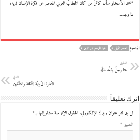
*محمد الأسعدلو سأل كائنٌ من كان الخطابَ العربي المعاصر عن فكرة الإنسان لديه،
لما وجد…
الوسوم
العصر الرقمي
عبد الرحيم نور الدين
السابق
هنا رجلٌ يتبعُه ظلّه
التالي
النّظرة الدّونيّة للثّقافة والمثقّفين
اترك تعليقاً
لن يتم نشر عنوان بريدك الإلكتروني.
الحقول الإلزامية مشار إليها بـ
*
التعليق
*