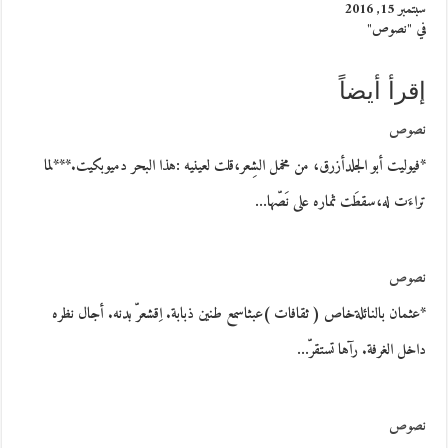
سبتمبر 15, 2016
في "نصوص"
إقرأ أيضاً
نصوص
*فيوليت أبو الجلدأزرق، من مخمل الشِعر،قلت لعينيه :هذا البحر دميوبكيت.***لما
تراءَت له،سقطَت ثماره على نَصّها…
نصوص
*عثمان بالنائلةخاص ( ثقافات )عبثاسمع طنين ذبابة. اِقشعرّ بدنه. أجال نظره
داخل الغرفة. رآها تستقرّ…
نصوص