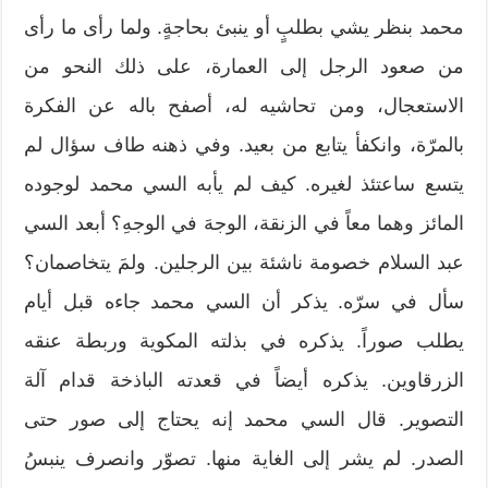
محمد بنظر يشي بطلبٍ أو ينبئ بحاجةٍ. ولما رأى ما رأى
من صعود الرجل إلى العمارة، على ذلك النحو من
الاستعجال، ومن تحاشيه له، أصفح باله عن الفكرة
بالمرّة، وانكفأ يتابع من بعيد. وفي ذهنه طاف سؤال لم
يتسع ساعتئذ لغيره. كيف لم يأبه السي محمد لوجوده
المائز وهما معاً في الزنقة، الوجهَ في الوجهِ؟ أبعد السي
عبد السلام خصومة ناشئة بين الرجلين. ولمَ يتخاصمان؟
سأل في سرّه. يذكر أن السي محمد جاءه قبل أيام
يطلب صوراً. يذكره في بذلته المكوية وربطة عنقه
الزرقاوين. يذكره أيضاً في قعدته الباذخة قدام آلة
التصوير. قال السي محمد إنه يحتاج إلى صور حتى
الصدر. لم يشر إلى الغاية منها. تصوّر وانصرف ينبسُ