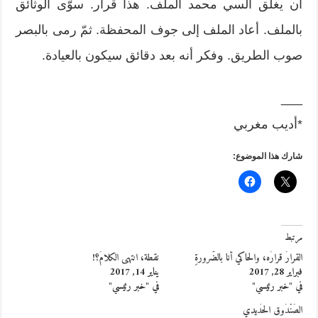
أن يغلق السي محمد الملف. هذا قرار. سوّى الوثائق
بالملف. أعاد الملف إلى جوف المحفظة. ثمّ رمى بالبصر
صوب الطريق. وفكر أنه بعد دقائق سيكون بالعيادة.
___
*أديب مغربي
شارك هذا الموضوع:
مرتبط
القرارُ قرارُه، والحاكي أنا بالضّرورةِ
نقطة، انتهى الكلامُ؟!
فبراير 28, 2017
يناير 14, 2017
في "خبر رئيسي"
في "خبر رئيسي"
الصُنْدُوق الحَديدي