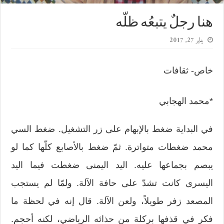
هنا رجلٌ يتبعُه ظلّه
يناير 27, 2017
خاص- ثقافات
*محمد الهجابي
في البداية ضغط بالإبهام على زر التشغيل. ضغط السي
محمد ضغطات متواترة. ثمّ ضغط بالأصابع كلّها كما لو
يبصم بجماعها عليه. اليد اليمنى ضغطت فيما اليد
اليسرى كانت تشدّ على حافة الآلة. ولمّا لم يستجب
المصعد زفر طويلاً، ولعن الآلة. قال إنه في لحظة ما
فكر في قذفها بركلة من حذائه الرياضي، لكنه أحجم.