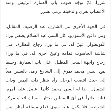
شزراً. ثمّ توجّه صوب باب العمارة الرئيس ومنه
الأعصاب تفري والدخيلة ترمي بشرر.
في الجهة الأخرى من الشارع، عند الرصيف المقابل،
ومن دافن الأستوديو، كان السي عبد السلام يصفن وراء
الكونطوار. عينٌ له، في ما وراء زجاج النظارة، على
شاشة الحاسوب قدامه وعينٌ أخرى له، في ما وراء
زجاج واجهة المحل المظلل، على باب العمارة. وحينما
لمح السي محمد يمرق إلى الشارع رمى بالعينين معاً
إلى حيث انتصب الرجل. رآه ينظر ذات اليمين وذات
الشمال. بدا له السي محمد كأنما أعضل عليه أمره.
فبات حائراً في أيّ السبيلين يختار. أيسلك اتجاه مركز
الشرطة، فلا يكون عليه سوى قطع مسافة أمتار ليس