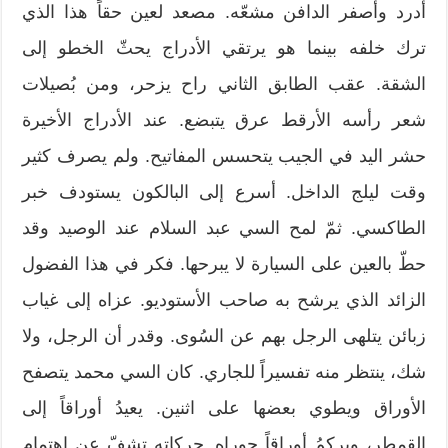
أدرد وأصفر الدافن مشعّه. مصعد لعين حقاً هذا الذي
ترك خلفه بينما هو يرتقي الأدراج يحثّ الخطو إلى
الشقة. عقب الطابق الثاني راح يزحر، ومن بُصيلات
شعر رأسه الأرقط عرق يتبضع. عند الأدراج الأخيرة
حشر اليد في الجيب يتحسس المفاتيح. ولم يصرف كثير
وقت ليلج الداخل. أسرع إلى البالكون يستودف خبر
الطاكسي. ثمّ لمح السي عبد السلام عند الوصيد وقد
حطّ بالعين على السيارة لا يبرحها. فكر في هذا الفضول
الزائد الذي يرشح به صاحب الأستوديو. عزاه إلى غياب
زبائن يتلهى الرجل بهم عن السُوى. وقدر أن الرجل، ولا
شك، ينتظر منه تفسيراً للجاري. كان السي محمد يتصفح
الأوراق ويطوي بعضها على اثنين. يعيدُ أوراقاً إلى
القمطر، ويركمُ أوراقاً جوراه. حركاته تشفّ عن اهتمام