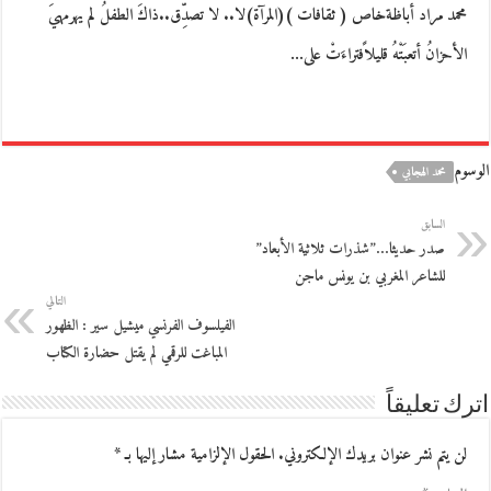
محمد مراد أباظةخاص ( ثقافات )(المرآة)لا.. لا تصدِّق..ذاكَ الطفلُ لم يهرمهيَ
الأحزانُ أتعبَتْهُ قليلاًفتراءَتْ على…
الوسوم
محمد الهجابي
السابق
صدر حديثا…”شذرات ثلاثية الأبعاد”
للشاعر المغربي بن يونس ماجن
التالي
الفيلسوف الفرنسي ميشيل سير : الظهور
المباغت للرقمي لم يقتل حضارة الكتاب
اترك تعليقاً
لن يتم نشر عنوان بريدك الإلكتروني.
الحقول الإلزامية مشار إليها بـ
*