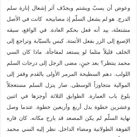
وعوض أن يسبّ ويشتم ويجدّف آثر إشعال إنارة سلم
الدرج. هو لم يشعل السلّم إذ مصابيحه كانت في الأصل
مشتعلة، بيد أنه فعل بحكم العادة. في الواقع، سبقه
الإصبع إلى الزر بفعل الأتمتة. كبس بالسبّابة وتراجع إلى
الخلف قليلاً مثلما لو يستعد لمفاجأة. ماذا كان السي
محمد ينتظر؟ بعد حينٍ، مضى الرجل إلى درجات السلم
اللولب. دهم السطيحة المرمر الأولى بالقدم وقفز إلى
الموالية متجاوزاً الوسطى. صار ينزل السلم مستعجلاً
بلوغ باب العمارة. الطوابق الثلاثة أوجزها في اثنين
وعشرين خطوة بدل أربع وأربعين خطوة. عندما وصل
نهاية السلّم لم يكن المصعد قد بارح مكانه. كان فاره
الفوهة الطولانية ومضاء الداخل. نظر إليه السي محمد