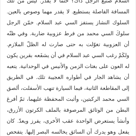
السلام صنيع الرجل ذاك؟ حتماً لا يقدر. ليس من تلك
المسافة الفاصلة يستطيع. لا يقدر مهما وصوص بالعين.
السلوك النشاز يستفز السي عبد السلام. خمّن الرجل
سلوكَ السي محمد من فرط عزوبية ضاربة. وفي ظنّه
أن العزوبية تغوّلت به حتى صارت له الظلّ الملازم.
ولكَمْ رغب السي عبد السلام في أن يشفَعه بقرين يكون
له العون على بغتات الزمن والأنيس في الوحدانية. يتعبه
أن يشاهد الجار في أطواره العجيبة تلك. في الطريق
إلى المقاطعة الثانية، فيما السيارة تنهب الأسفلت، ألصق
السي محمد الركبتين، وأثبت المحفظة عليهما، ثمّ أفرغ
البطن من الوثائق المرصوفة بالملف الكرتون الأزرق،
وأنشأ يستعرض الواحدة عقب الأخرى، يفرز ويعدّ. كان
يفعل وهو يدرك أن السائق يخالسه البصر إليها. يتفحص