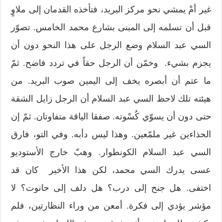
غير أمْ يمشي نحو مركز البريد، فتأخذه القدمان إلى ملاوٍ
قبل أن تسلمه إلى المبنى بشارع محمد الخامس. تصوّر
السي عبد السلام وضع الرجل على هذا النحو دون أن
يجزم بشيء. وخمّن أن الرجل حقاً في تردد فاضح. ثمّ
ما عتم أن أبصره يخف إلى اليمين صوب البريد. من
هيئته تلك لاحظ السي عبد السلام أن الرجل زايل الشقة
حتى دون أن يسوّي كُسْوته. صفقا الياقة متفاوتان. ثمّ إن
الحذاءين غير ملمّعين. وهذا ليس دأبه. وفي التو، فارق
السي عبد السلام الكونطوار. وهبّ خارج الأستوديو
عسى يدرك السي محمد، لكن هذا الأخير كان قد
اختفى. هل جنح إلى درب؟ هل دلف إلى حانوت؟ لا
مؤشر يؤدي إلى فكرة. أمعن من وراء النظارتين، فلم