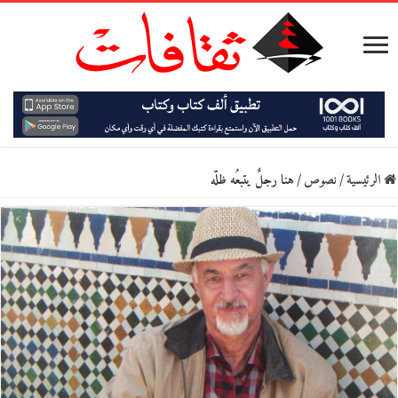
الرئيسية
/
نصوص
/
هنا رجلٌ يتبعُه ظلّه