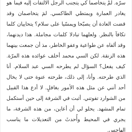
سرّه. لمْ يتخاصما كي يتجنب الرجل الالتفات إليه فيما هو
يغادر العمارة ويمتطي الطاكسي. لمَ يتخاصمان وقد
قضت العادة أن يصبّحا ويمسّيا على سلام؟ يتحاييان كلما
تكافآ بالنظر. ولعلهما تبادلا كلمات مجاملة. هذا ديدنهما،
وقد ألفاه عن طواعية وعفو الخاطر، مذ أن جمعت بينهما
هذه الزنقة. لكن السي محمد أخلف عوائده هذه المرّة.
كيف يفعل؟ السؤال لم يطرحه السي عبد السلام. أنا
الذي طرحته. وأنا، إلى ذلك، طرحته عنوة حتى لا يخال
أحد أنني عن مثل هذه الأمور بغافلٍ. لا أدع هذا القبيل
من الشوارد تفوتني. أثبت في الشرفة إلى حين أستكمل
تمام المشهد. يحلو لي أن أعاين، من هذه الشرفة، ما
يجري في المحيط وأُحدثَ من التعديلات ما يناسب
الهاجس.