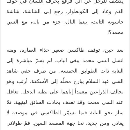
يكشف للرجل عن أثر. فرقع بحرف اللسان في جوف
الفم وعاد إلى الكونطوار. رجع إلى الشاشة، شاشة
حاسوبه الثابت، بينما البال، جزء من باله، مع السي
محمد؟!
بعد حين، توقف طاكسي صغير حذاء العمارة، ومنه
انسل السي محمد يبغي الباب. لم يسرْ مباشرة إلى
البناية ذات الطوابق الخمسة. من طرف خفي شاهد
السي عبد السلام يبارح محلّه إلى الأسكفة. أرتب وهو
يخالف الذراعين معمداً إياهما على بطنه الدحل. تغافل
عنه السي محمد وقد تعقف يحادث السائق لهنيهة. ثمّ
سار نحو البناية فيما تسمّر الطاكسي في موضعه لا
يغادر. ومن جديد، نحا جهة المصعد اللعين. فمٌ طولاني