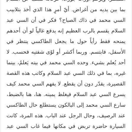
بما بين يديه من أغراض. أيّ أمرٍ هذا الذي أخذ بتلابيب
السي محمد في ذاك الصباح؟ فكر في أن السي عبد
السلام يقسم بالرب العظيم إنه يدفع غالياً لو أن أحدهم
يمنحه فقط رأياً حول ما يجعل الطاكسي ينتظر في
الأسفل، فابتسم. وربما أكشر أو لوّى شفتيه فحسب. لا
أحد يُعلم بشيء. وحده السي محمد في بيته يَعلمُ، بينما
غيره، بما في ذلك السي عبد السلام وكاتب هذه القصة
القصيرة، يقدّر دون أن يقطع. لا يفهم السي محمد كيف
يسرع السي عبد السلام فيغلظ يمينه. هنا، هنا بالضبط،
سارع السي محمد إلى البالكون يستطلع حال الطاكسي
عند الرصيف، وحال الرجل عند الباب. هذه المرة، كانت
السيارة حاضرة تربض في مكانها فيما غاب السي عبد