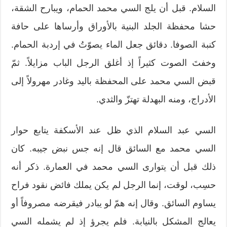
السلام. قبل أن يلج السي محمد الحمام، ويبارح الشقة،
حشا محفظة الجلد البنية بالأوراق وأرساها على حافة
كنبة الصوفا. دقائق جعل الماء يصوّتُ في إردبة الحمام.
وخفتَ الصوت كثيراً إذ أغلق الرجل الباب مزايلاً. ثمّ
قبض السي محمد على المحفظة باليد وغادر مهرولاً إلى
الأدراج، ومنه البهدلة تهتزّ والثدي.
السي عبد السلام الذي ظل عند الأسكفة يتابع حوار
السي محمد مع السائق قال إنه جس نبض جيبه. كان
ذلك قبل أن يتوارى السي محمد في العمارة. ذكر أنه
حسِب، لوقت، إنما الرجل لم يكن يملك فائض نقود فراح
يساوم السائق. وقال إنه همّ لو يبادر فيقرضه مصروفاً أو
يعالج المشكل بالنيابة. فلم يجرؤ إذ لم يشمله السي