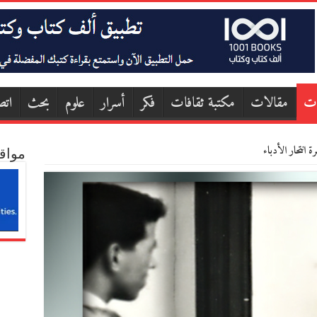
ات
مقالات
مكتبة ثقافات
فكر
أسرار
علوم
بحث
اتص
انتحار الأدباء
مواق