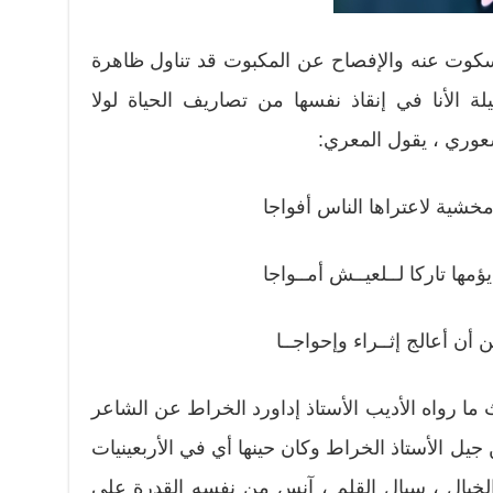
كوت عنه والإفصاح عن المكبوت قد تناول ظاهرة
يلة الأنا في إنقاذ نفسها من تصاريف الحياة لولا
وري ، يقول المعري:
شية لاعتراها الناس أفواجا
ؤمها تاركا لــلعيــش أمــواجا
أن أعالج إثــراء وإحواجــا
 ما رواه الأديب الأستاذ إداورد الخراط عن الشاعر
ل الأستاذ الخراط وكان حينها أي في الأربعينيات
لخيال ، سيال القلم ، آنس من نفسه القدرة على