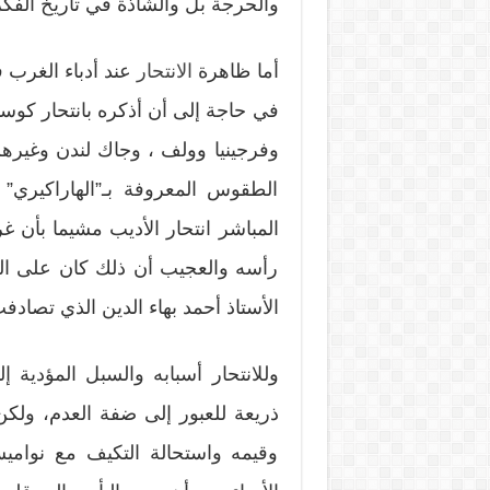
والحرجة بل والشاذة في تاريخ الفكر 
أما ظاهرة
الانتحار
عند أدباء الغرب 
في حاجة إلى أن أذكره بانتحار كوست
وفرجينيا وولف ، وجاك لندن وغيرهم، إ
الطقوس المعروفة بـ”الهاراكيري” 
المباشر انتحار الأديب مشيما بأ
رأسه والعجيب أن ذلك كان على ال
الأستاذ أحمد بهاء الدين الذي تصادفت
وللانتحار أسبابه والسبل المؤدية إ
ذريعة للعبور إلى ضفة العدم، ولكن 
وقيمه واستحالة التكيف مع نوام