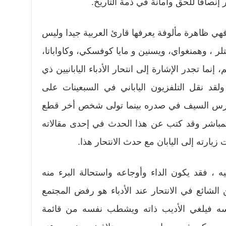
إنصافا للحق وأمانة في ذمة التاريخ.
فهي ظاهرة مألوفة يعرفها قارئ العربية جيدا وليس
لر ، وهمنغواي، ويسنين و مايا كوفسكي، وكاواباتا،
نما تجدر الإشارة إلى انتحار الأدباء اليابانيين ذي
ولقد نقل التلفزيون الياباني في السبعينات على
ن غرس السيف في صدره بينما تولى شخص أخر قطع
مباشر وقد كتب عن هذا الحدث في إحدى مقالاته
 زيارته إلى اليابان مع حدث الانتحار هذا.
ليه ، فقد يكون الداء وأوجاعه واستحالة البرء منه
الشائع في الانتحار عند الأدباء هو رفض المجتمع
يسه فيلغي الأديب ذاته ويشطب نفسه من قائمة