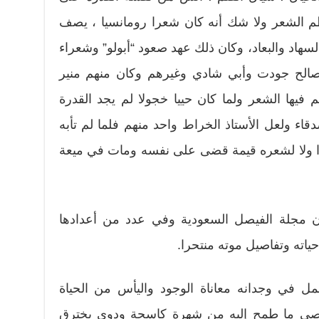
ظم الشعر ولا شك أنه كان شعرا رومانسيا ، يصف
سهاد والبعاد، وكان ذلك عهد صعود “أبولو” وشعراء
وصالح جودت وأبي شادي وغيرهم وكان منهم منير
فيها الشعر ولما كان حييا خجولا لم يجد القدرة
ء ولعل الأستاذ الخراط واحد منهم فلما لم تأبه
ارا ولا لشعره قيمة قضى على نفسه ومات في ميعة
 مجلة الفيصل السعودية وفي عدد من أعدادها
ياته وتفاصيل موته منتحرا.
 في وجدانه معاناة الوجود واليأس من الحياة
 عاصي ما طمح إليه من شهرة كاسحة ودوي يخترق