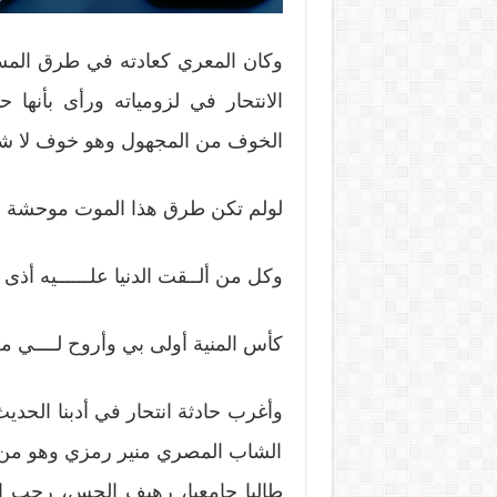
وكان المعري كعادته في طرق المس
الانتحار في لزومياته ورأى بأنها ح
الخوف من المجهول وهو خوف لا شع
لولم تكن طرق هذا الموت موحشة مخ
وكل من ألــقت الدنيا علــــــيه أذى ي
كأس المنية أولى بي وأروح لــــي من 
وأغرب حادثة انتحار في أدبنا الحديث
الشاب المصري منير رمزي وهو من جي
طالبا جامعيا، رهيف الحس، رحب ا