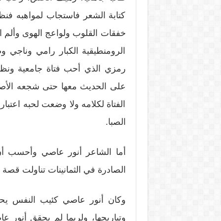
كتابة الشعر فاستجاب لمواهبه فن
خفقات القلوب ولواعج الهوى وألم ال
الرومنطيقية الكبار رامي وناجي 
رمزي الذي أحب فتاة جامعية ونظم 
على الحديث معها حتى شجعه الأصدقا
الفتاة لكلامه ولا وضعت لحبه اعتب
الصبا.
أما الشاعر أنور عاصي وأحسب أن
الصادرة في الثمانينات تناولت قصة ح
وكان أنور عاصي كئيب النفس يحمل
وتباريحها، ولربما لم يحقق أنور