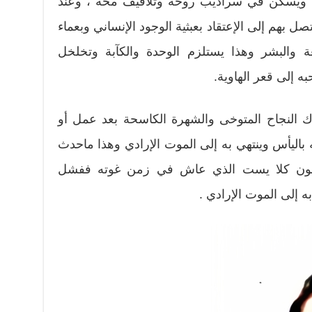
لبه ويسكن في سراديب روحه وتلافيف مخه ، وعند
ل بهم إلى الإعتقاد بعبثية الوجود الإنساني وبعماء
عة والبشر وهذا يستلزم الوحدة والكآبة وتخلخل
ه إلى قعر الهاوية.
ك النجاح المتوخى والشهرة الكاسحة بعد عمل أو
باليأس وينتهي به إلى الموت الإرادي وهذا ماحدث
رش فون كلا يست الذي عاش في زمن غوته ففشل
 إلى الموت الإرادي .