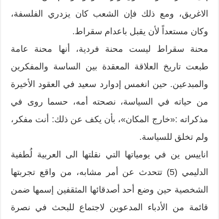
الاغريق، ومع ذلك فإن الشعب كان يزدري الفلسفة،
وكان مستعداً لأن يقبل باعدام سقراط.
محنة سقراط ليست محنة فردية، أنها محنة عامة
طبعت تاريخ العلاقة المعقدة بين الساسة والمفكرين
والمبدعين. حين انغمس إدوارد سعيد في العقود الأخيرة
من حياته في السياسة، نصحته أمه، حسما روى في
مذكراته :«خارج المكان»، بأن يكف عن ذلك: أنت مفكر،
ولم تخلق للسياسة.
اناييس ين في يومياتها التي نقلتها الى العربية لُطفية
الدليمي (5) تتحدث عن أمر مشابه، من واقع تجربتها
الشخصية حين وضع أحد أصدقائها المثقفين إسمها ضمن
قائمة من الأدباء المدعوين لاجتماع للبحث في نصرة