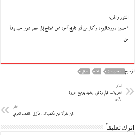
التنوير والحرية
*حسين درويشاليوم، وأكثر من أي تاريخ آخر، نحن نحتاج إلى عصر تنوير جيد يبدأ
من…
الوسوم
د. حسن مدن
فكر
هيغل
السابق
التغريبة… فيلم وثائقي جديد بتوقيع عروة
الأحمد
التالي
لمن تقرأ؟ لمن تكتب؟… مأزق المثقف العربي
اترك تعليقاً