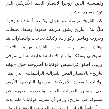
والفلسفة الذين روجوا لانتصار الحلم الأمريكي الذي
يتوج مسيرة البشر.
لكن التاريخ لم ينته عند هيغل ولا عند أساتذة هارفرد.
ظلَّ هذا التاريخ يشق طريقه صعوداً وسط تخبطات
وحروب ومآسي وكوارث، وكذلك نجاحات وانتصارات هنا
وهناك. وبعد نهاية الحرب الباردة بهزيمة الاتحاد
السوفيتي وتفككه وانهيار الأنظمة الحليفة له في شرقي
أوروبا، أطلق فرانسيس فوكاياما أطروحته حول «نهاية
التاريخ» بالانتصار المبين لليبرالية الرأسمالية، التي تمثل
الولايات المتحدة الأمريكية نموذجها التاريخي الأرقى
الذي يضمن الحريات العامة والفردية بصورة غير
مسبوقة في التاريخ، ورغم أن نظرية فوكاياما هاته بدت
أمراً شاحباً بالقياس للمنظومة الفلسفية المعقدة لهيغل،