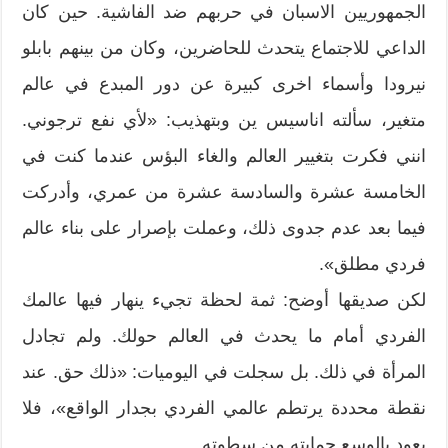
الجمهوريين الاسبان في حربهم ضد الفاشية. حين كان
الداعي للاجتماع يتحدث للحاضرين، وكان من بينهم بابلو
نيرودا وأسماء اخرى كبيرة عن دور المبدع في عالم
متغير، سألته اناسيس ين وبتهذيب: «لأي نفع ترجوني.
انني فكرت بتغيير العالم والغاء البؤس عندما كنت في
الخامسة عشرة والسادسة عشرة من عمري، وأدركت
فيما بعد عدم جدوى ذلك، وعملت بإصرار على بناء عالم
فردي مطلق».
لكن صديقها أوضح: ثمة لحظة تجيء ينهار فيها عالمك
الفردي أمام ما يحدث في العالم حولك. ولم تجادل
المرأة في ذلك. بل سجلت في اليوميات: «ذلك حق. عند
نقطة محددة يرتطم عالمي الفردي بجدار الواقع»، فلا
يعود بالوسع حمايته من سطوته.