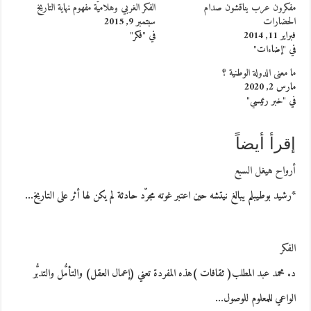
مفكرون عرب يناقشون صدام
الفكر الغربي وهلاميّة مفهوم نهاية التاريخ
الحضارات
سبتمبر 9, 2015
فبراير 11, 2014
في "فكر"
في "إضاءات"
ما معنى الدولة الوطنية ؟
مارس 2, 2020
في "خبر رئيسي"
إقرأ أيضاً
أرواح هيغل السبع
*رشيد بوطيبلم يبالغ نيتشه حين اعتبر غوته مجرّد حادثة لم يكن لها أثر على التاريخ…
الفكر
د. محمد عبد المطلب( ثقافات )هذه المفردة تعني (إعمال العقل) والتأمُّل والتدبُّر
الواعي للمعلوم للوصول…