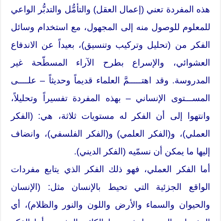
هذه المفردة تعني (إعمال العقل) والتأمُّل والتدبُّر الواعي
للمعلوم للوصول منه إلى المجهول، مع استخدام وسائل
الفكر من (تحليل وتركيب وتنسيق)، بعيداً عن الاندفاع
العشوائي، والإسراع بطرح الآراء المسطّحة غير
المدروسة. وقد اهتـــــمَّ العلماء قديماً وحديثاً – علــــى
المســـتوى الإنساني – بهذه المفردة تفسيراً وتحليلاً،
وانتهوا إلى أن الفكر له مستويات ثلاثة، هي: (الفكر
العملي)، و(الفكر العلمي) و(الفكر الفلسفي)، وانضاف
إليها ما يمكن أن نسمّيه (الفكر الديني).
أما الفكر العملي، فهو ذلك الفكر الذي يتابع مفردات
الواقع الجزئية التي تحيط بالإنسان مثل: (الإنسان
والحيوان والسماء والأرض واللون والنور والظلام)، أي