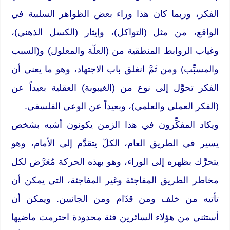
الفكر، وربما كان هذا وراء بعض الظواهر السلبية في
الواقع، من مثل (التواكل)، وإيثار (الكسل الذهني)،
وغياب الروابط المنطقية من (العلّة والمعلول) و(السبب
والمسبِّب) ومن ثَمَّ انغلق باب الاجتهاد، وهو ما يعني أن
الفكر تحوَّل إلى نوع من (الغيبوبة) العقلية بعيداً عن
(الفكر العملي والعلمي)، وبعيداً عن الوعي الفلسفي.
ويكاد المفكِّرون في هذا الزمن يكونون أشبه بشخص
يسير في الطريق العام، الكلّ يتقدَّم إلى الأمام، وهو
يتحرَّك بظهره إلى الوراء، وهو بهذه الحركة مُعَرَّض لكل
مخاطر الطريق المفاجئة وغير المفاجئة، التي يمكن أن
تأتيه من خلف ومن قدّام ومن الجانبين. ويمكن أن
أستثني من هؤلاء السائرين فئة محدودة احترمت ماضيها