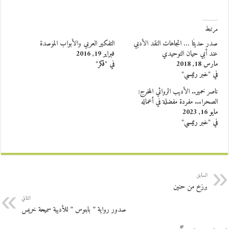
مرتبط
صدر حديثًا … اتجاهات النقد الأدبي
التفكير العربي والأبواب الموصدة
عند أبي حيان التوحيدي
فبراير 19, 2016
مارس 18, 2018
في "فكر"
في "خبر رئيسي"
ناصر خمير.. الأديب الروائي المخرج:
الصحراء.. مفردة مفضلة في أعماله
مايو 16, 2023
في "خبر رئيسي"
السابق
برزخ من حنين
التالي
صدور رواية ” بابنوس ” للأديبة سميحة خريس