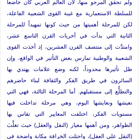
ولم تحقق المرجو منها، لأن العالم العربي كان خاضعاً
للسلطة الاستعمارية مع غيبة القوى الشعبية الفاعلة،
لكن للمرحلة أهميتها من حيث كونها تمهيداً للمرحلة
الثانية التي بدأت في أخريات القرن التاسع عشر،
وامتدَّت إلى منتصف القرن العشرين، إذ أخذت القوى
الشعبية والوطنية تمارس بعض التأثير في الواقع، وإن
ظل تأثيرها محدوداً، لكنه وضع علامات يهتدي بها
السائرون في طريق الفكر والثقافة لبناء حاضرهم
والتطلُّع إلى مستقبلهم. أما المرحلة الثالثة، فهي التي
نعيشها ونعايشها اليوم، وهي مرحلة تداخلت فيها
مستويات الفكر، اختلفت المعايير التي تقاس بها
الظواهر، ومن أهمها معيار (النقل والعقل) حيث تغلَّبَ
(النقل على العقل)، واحتلت الخرافة مكانة واضحة في