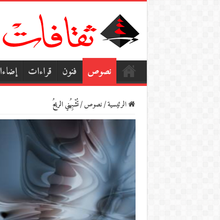
نصوص
فنون
قراءات
إضاء
الرئيسية
/
نصوص
/
تُشْبِهُني الريحُ