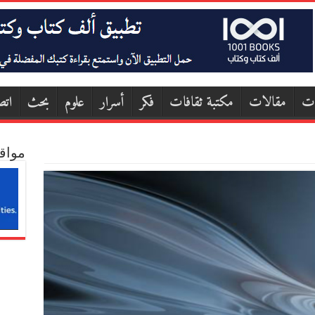
ات
مقالات
مكتبة ثقافات
فكر
أسرار
علوم
بحث
اتص
مواق