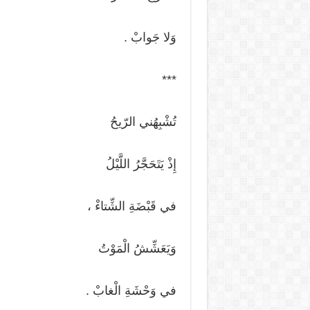
وَلا جَوابْ .
***
تُشْبِهُني الرّيحُ
إِذْ يَتَحَجَّرُ اللَّيْلُ
في قَبْضَةِ الشِّتاءْ ،
وَيَعَشِّشُ الْمَوْتُ
في وَحْشَةِ الْغابْ .