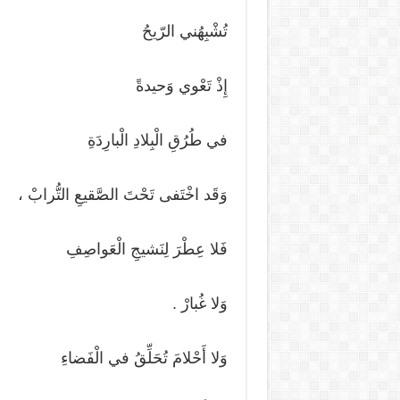
تُشْبِهُني الرّيحُ
إِذْ تَعْوي وَحيدةً
في طُرُقِ الْبِلادِ الْبارِدَةِ
وَقَد اخْتَفى تَحْتَ الصَّقيعِ التُّرابْ ،
فَلا عِطْرَ لِنَشيجِ الْعَواصِفِ
وَلا غُبارْ .
وَلا أَحْلامَ تُحَلِّقُ في الْفَضاءِ