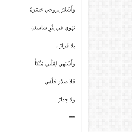
وَأَشْعُرُ بِروحي حَسْرَةً
تَهْوي في بِئْرٍ شاسِعَةٍ
بِلا قَرارْ ،
وَأَشْتَهي لِقَلْبي مُتَّكَأً
فَلا صَدْرَ خَلْفي
وَلا جِدارْ .
***