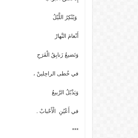
وَيُنْكِرُ اللَّيْلُ
أَنْغامَ النَّهارْ
وَتَضيعُ زَنابِقُ الْفَرَحِ
في خُطى الراحِلينْ ،
وَيَذْبُلُ الرَّبيعُ
في أَعْيُنِ الْأَحْبابْ .
***