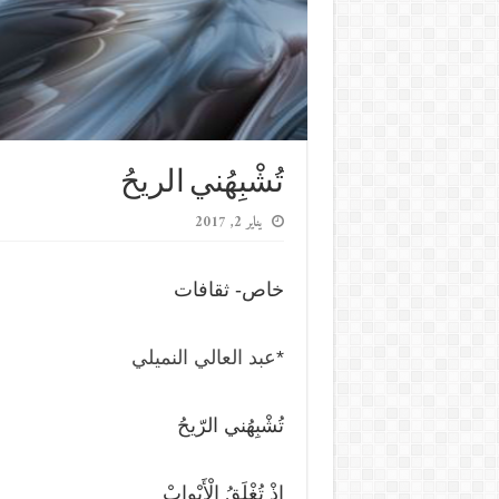
تُشْبِهُني الريحُ
يناير 2, 2017
خاص- ثقافات
*
عبد العالي النميلي
تُشْبِهُني الرّيحُ
إِذْ تُغْلَقُ الْأَبْوابْ