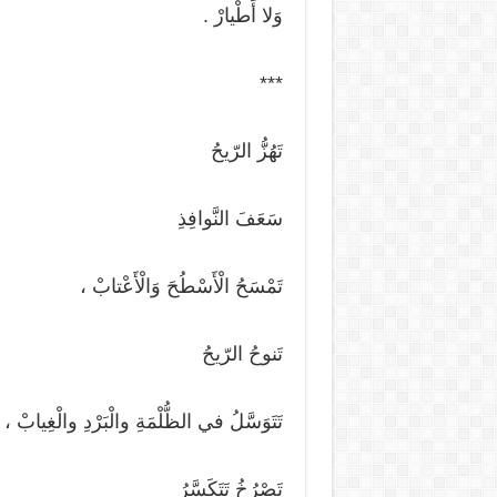
وَلا أَطْيارْ .
***
تَهُزُّ الرّيحُ
سَعَفَ النَّوافِذِ
تَمْسَحُ الْأَسْطُحَ وَالْأَعْتابْ ،
تَنوحُ الرّيحُ
تَتَوَسَّلُ في الظُّلْمَةِ والْبَرْدِ والْغِيابْ ،
تَصْرُخُ تَتَكَسَّرُ