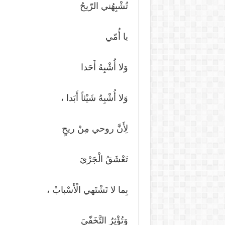
تُشْبِهُني الرّيحُ
يا أُمّي
وَلا أُشْبِهُ أَحَدا
وَلا أُشْبِهُ شَيْئاً أَبَدا ،
لِأَنَّ روحي مِنْ ريحٍ
تَعْشَقُ الْجَرْيَ
بِما لا تَشْتَهي الْأَسْبابْ ،
وَتُؤْثِرُ التَّخَفّيَ