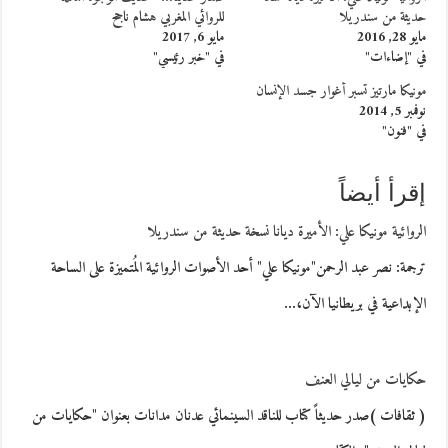
حديثة من سندريلا
للروائي المغربي هشام ناجح
مايو 28, 2016
مايو 6, 2017
في "إضاءات"
في "خبر رئيسي"
مونيكا مارتيز تسبر أغوار جسد الإنسان
نوفمبر 5, 2014
في "فنون"
إقرأ أيضاً
الروائية مونيكا علي: الأميرة ديانا نسخة حديثة من سندريلا
ترجمة‮:‬‮ ‬نصر عبد الرحمن‮"‬مونيكا علي‮" ‬أحد الأصوات الروائية المُتميزة على الساحة
الإبداعية في بريطانيا الآن،‮…
حكايات من ليالي العنف
( ثقافات )صدر حديثاً كتاب للناقد السينمائي عدنان مدانات بعنوان "حكايات من