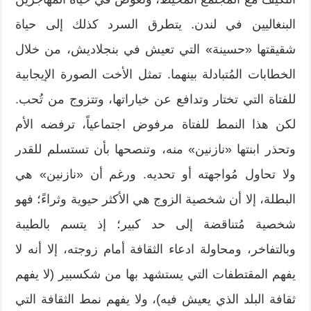
البنغاليين في لندن. يتطرق السرد كذلك إلى حياة
شقيقتها «حسينة» التي تعيش في بنجلاديش، من خلال
الخطابات المُتبادلة بينهما. تمثل الأخت الصورة الإيجابية
للفتاة التي تختار وتدافع عن خياراتها، وتتزوج من تُحب.
لكن هذا النمط للفتاة مرفوض اجتماعياً، ترفضه الأم
وتحذر ابنتها «نازنين» منه، وتنصحها بأن تستسلم للقدر
ولا تحاول مُواجهته أو تحديه. ورغم أن «نازنين» هي
البطلة، إلا أن شخصية الزوج هي الأكثر حيوية وثراءً؛ فهو
شخصية مُتناقضة إلى حد كبير؛ إذ يتسم بالطيبة
وبالتفاخر، ومحاولة ادعاء الثقافة أمام زوجته، إلا أنه لا
يفهم المقتطفات التي يستشهد بها من شكسبير (لا يفهم
ثقافة البلد الذي يعيش فيه)، ولا يفهم نمط الثقافة التي