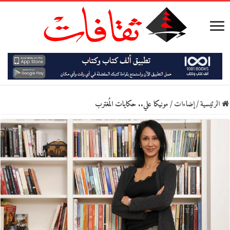
الرئيسية
/
إضاءات
/
مونيكا علي.. حكايات المُغترب