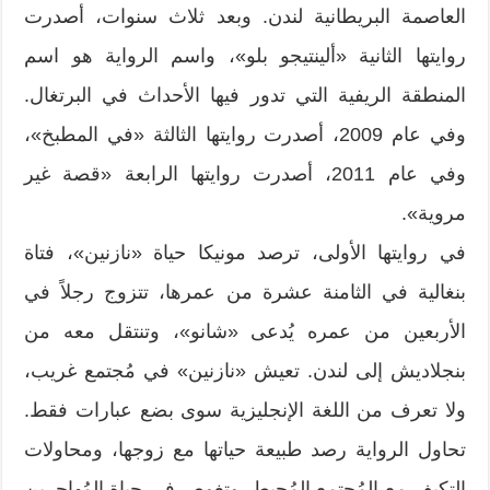
العاصمة البريطانية لندن. وبعد ثلاث سنوات، أصدرت
روايتها الثانية «ألينتيجو بلو»، واسم الرواية هو اسم
المنطقة الريفية التي تدور فيها الأحداث في البرتغال.
وفي عام 2009، أصدرت روايتها الثالثة «في المطبخ»،
وفي عام 2011، أصدرت روايتها الرابعة «قصة غير
مروية».
في روايتها الأولى، ترصد مونيكا حياة «نازنين»، فتاة
بنغالية في الثامنة عشرة من عمرها، تتزوج رجلاً في
الأربعين من عمره يُدعى «شانو»، وتنتقل معه من
بنجلاديش إلى لندن. تعيش «نازنين» في مُجتمع غريب،
ولا تعرف من اللغة الإنجليزية سوى بضع عبارات فقط.
تحاول الرواية رصد طبيعة حياتها مع زوجها، ومحاولات
التكيف مع المُجتمع المُحيط، وتغوص في حياة المُهاجرين