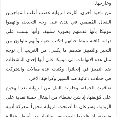
وخارجها.
من ناحية أخرى، أثارت الرواية غضب أغلب المُهاجرين
البنغال المُقيمين في لندن على وجه التحديد، واتهموا
مونيكا بأنها قدمتهم بصورة سلبية، وأنها ليست على
دراية كافية بنمط حياتهم لتكتب عنها، وأنهم يناولون من
التحيز والتمييز ضدهم ما يكفي. من الغريب أن توجه
مثل هذه الاتهامات إلى مونيكا على أنها إحدى الناشطات
ضد التمييز في إنجلترا، وكتبت عدة مقالات واشتركت
في حملات دعائية ضد التمييز وكراهية الآخر.
تفاقمت الحملة، وحاولت النيل من الرواية بعد الهجوم
على مُؤلفتها، إذ شن نشطاء من البنغال حملة نقدية على
الرواية، وسرعان ما أصبحت الرواية محوراً لمعركة أدبية
ونقدية، إذ هاجمها الصحفيون والنقاد من أصول بنغالية