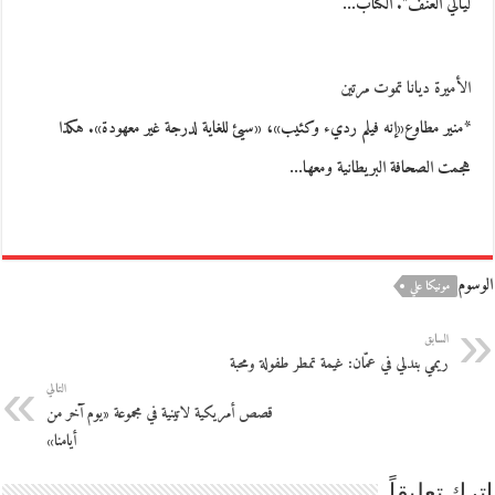
ليالي العنف". الكتاب…
الأميرة ديانا تموت مرتين
*منير مطاوع«إنه فيلم رديء وكئيب»، «سيئ للغاية لدرجة غير معهودة». هكذا
هجمت الصحافة البريطانية ومعها…
الوسوم
مونيكا علي
السابق
ريمي بندلي في عمّان: غيمة تمطر طفولة ومحبة
التالي
قصص أمريكية لاتينية في مجموعة «يوم آخر من
أيامنا»
اترك تعليقاً