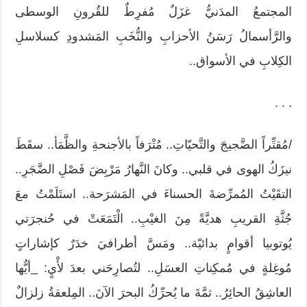
المجتمعُ المدَنيُّ غزَلٌ مُفرِطٌ للقُرونِ الوسطى
والرَّأسمالُ رَسَنُ الأحزابِ والنُّخَبِ المَشدودِ كسلاسلِ
الكِلابِ في الأسواق..
. . .
/مُقتِّراً الضَّجيجَ والتَّحيّاتِ.. مُتْرَفاً بالأجنحةِ والظَّمَأ.. سقَطَ
نيزَكُ الهوى في قلبي.. وكانَ النَّهارُ مَرْبِضَ فَصْلِ الضَّجَرِ..
التقَيْتُ المُمرِّضةَ الحسناءَ في المَشرَحة.. استَلَمْتُ معَ
جُثَّةِ القريبِ هديَّةً مِنَ الغيْبِ.. الْتَمَعَتْ في حُنجرَتي
يُوتوبيا أقوامٍ بدائيّة.. ومَسَّ أطرافيَ خدَرٌ كإشاراتٍ
مُوغِلةٍ في مُمكِناتِ العسَلِ.. لتُصارِحَني بعدَ لأْيٍ: _أيُّها
العاشِقُ الحائِرُ.. ثمَّةَ ما يُحرِّكُ البحرَ الآنَ.. المِلعقةُ زلزالٌ