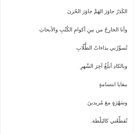
الكَدَرُ جاوَرَ الهَمَّ جاوَرَ الحُزنَ
وأنا الخارِجُ من بينِ أكوامِ الكُتُبِ والأبحاثِ
تُسوِّرُني بذاءاتُ الطُّلّابِ
وبالكادِ أبلُغُ آخِرَ الشّهرِ
ببقايا ابتسامةٍ
وسَهْرَةٍ معَ مُريدينَ
تُقطِّعُني كالبَلْطة.