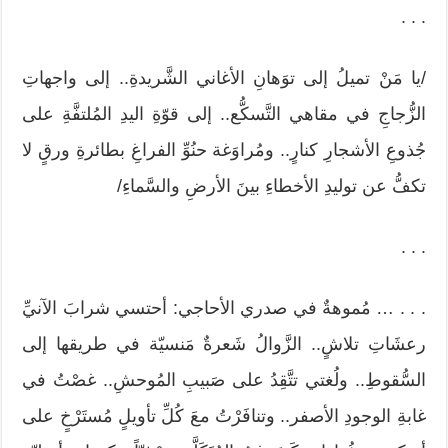
. . .
/يا مَنْ تميلُ إلى توَهانِ الأغاني الشَّريدةِ.. إلى واجهاتِ
الزُّجاجِ في مقاهي التَّسكُّع.. إلى قوّةِ اليدِ المُلتفَّةِ على
جُذوعِ الأشجارِ كنارٍ.. ومُراوَغة حنُوِّ الفراغِ بطائرةِ ورقٍ لا
تكفُّ عن توليدِ الأخطاءِ بينَ الأرضِ والسَّماءِ/
. . .
. . . … مُموهةٌ في صدري الأحاجي: أحتسي شرابَ الآنيِّ
رعشَاتِ تلاشٍ.. الزَّوالُ شَعرةٌ مَنسيّة في طريقها إلى
السُّقوطِ.. ولُغتي تتَّقِدُ على صَبيبِ المُوحشِ.. غصْتُ في
غابةِ الوجودِ الأصفر.. وتنافَرْتُ معَ كُلِّ تأويلٍ مُستَرْخٍ على