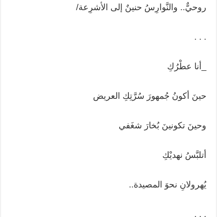
روحيٌّ.. والنَّوارِسُ حنينٌ إلى الأشرِعة/
. . .
_أنا عطْرُكِ
حينَ أكونُ جُمهورَ سُرَّتِكِ العريض
وحينَ تكونينَ بُخارَ شغَفي
أتلبَّسُ نهديْكِ
يُهرولانِ نحوَ المصيدة..
. . .