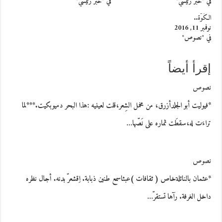
في "خبر رئيسي"
في "خبر رئيسي"
الكُوَّة..
نوفمبر 11, 2016
في "نصوص"
إقرأ أيضاً
نصوص
*فيوليت أبو الجلدأزرق، من مخمل الشِعر،قلت لعينيه :هذا البحر دميوبكيت.***لما
تراءَت له،سقطَت ثماره على نَصّها…
نصوص
*عثمان بالنائلةخاص ( ثقافات )عبثاسمع طنين ذبابة. اِقشعرّ بدنه. أجال نظره
داخل الغرفة. رآها تستقرّ…