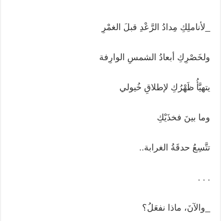
_لأناملِكِ مِدادُ الرَّعْدِ قبلَ الغمْرِ
ولخَصْرِكِ أبعادُ الشمسِ الوارِفة
يتهيَّأُ ظَهْرُكِ لإطلاقِ خُيولي
وما بينَ فخذَيْكِ
تتَّسِعُ حدقَةُ الغرابة..
. . .
_والآنَ، ماذا نفعَلُ؟