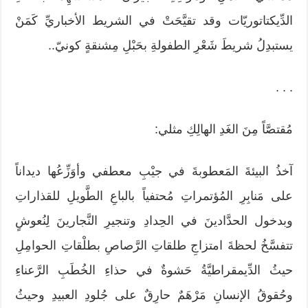
الدِّيكتاتوريّات وقد تقيَّحَتْ في الشريط الأخباريِّ كَمَنْ
يستبدِلُ شريطَ شَعْرِ الطفولةِ بحَبْلِ مِشنقةٍ كونيّ..
. . .
مُقتصَّاً مِنَ الغَدِ الهالِكِ مثلي:
آخذُ البيئةَ المَعطوبةَ في جيْبِ معطفي وأوَزِّعُها ديداناً
على مَنابِرِ المُؤتمراتِ مُحتفياً بالباعِ الطَّويلِ للقذاراتِ
وبدخول الحدَّادينَ في الحِدادِ وتنجيرِ النَّجارينَ لِنُعوشٍ
تتفسَّخُ لحظةَ امتزاجِ طلقاتِ الرَّصاصِ بطلْقاتِ الحوامِلِ
حيثُ الدِّيمقراطيَّةُ حَشوةٌ في حذاءِ الخُطَبِ الرَّعناءِ
وحُقوقُ الإنسانِ مَرْهَمٌ حارِقٌ على جُلودِ العبيدِ وحيثُ