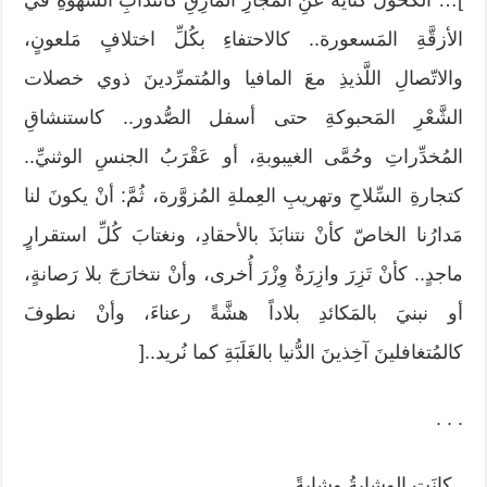
]… الكحولُ كنايةٌ عَنِ المَجازِ المارِقِ كانتدابِ الشَّهوةِ في
الأزقَّةِ المَسعورة.. كالاحتفاءِ بكُلِّ اختلافٍ مَلعونٍ،
والاتّصالِ اللَّذيذِ معَ المافيا والمُتمرِّدينَ ذوي خصلات
الشَّعْرِ المَحبوكةِ حتى أسفل الصُّدور.. كاستنشاقِ
المُخدِّراتِ وحُمَّى الغيبوبةِ، أو عَقْرَبُ الجنسِ الوثنيِّ..
كتجارةِ السِّلاحِ وتهريبِ العِملةِ المُزوَّرة، ثُمَّ: أنْ يكونَ لنا
مَدارُنا الخاصّ كأنْ نتنابَذَ بالأحقادِ، ونغتابَ كُلِّ استقرارٍ
ماجدٍ.. كأنْ تَزِرَ وازِرَةٌ وِزْرَ أُخرى، وأنْ نتخارَجَ بلا رَصانةٍ،
أو نبنيَ بالمَكائدِ بلاداً هشَّةً رعناءَ، وأنْ نطوفَ
كالمُتغافلينَ آخِذينَ الدُّنيا بالغَلَبَةِ كما نُريد..[
. . .
_كانَتِ الوِشايةُ وِشايةً