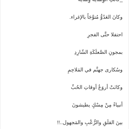
وكانَ العَدُوُّ مُتوَّجَاً بالإغراء.
احتفلا حتَّى الفجرِ
بمجونِ الصَّعلَكَةِ الشّارِدِ
وسُكارى جهنَّم في المَلاحِمِ
وكانَتْ أروَعُ أوقاتِ الحُبِّ
أنبياءً مِنْ مِسْكٍ يطيشونَ
بينَ القلَقِ والرُّعْبِ والمَجهول..!!