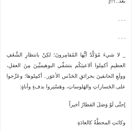
بعد..؟!![
. . .
. . .
_ لا شيءَ مُؤكَّدٌ أيُّها المُقامِرونَ؛ لكِنْ بانتظارِ الشَّغَفِ
العظيمِ أكمِلوا ألاعيبَكُم بتشفِّي البوهيميِّينَ مِنَ العقلِ،
وولَعِ الحانقينَ بحرائقِ الحَدْس الأعوَر.. أكمِلوها؛ وعَرِّجوا
على الجَساراتِ والهَلوساتِ، وهَسْتِروا بدفءٍ وأناةٍ:
]حتَّى لَوْ وَصَلَ القطارُ أخيراً
وكانَتِ المحطَّةُ كالعادَةِ