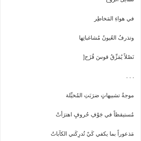
في هواءِ المَخاطِر
وتذرفُ العُيونُ مُشاغباتِها
نَصْلاً يُمَزِّقُ قوسَ قُزَح[
. . .
موجةُ تشبيهاتٍ ضرَبَتِ المُخيِّلة
مُستيقظاً في جَوْفِ حُروفٍ اهترَأتْ
مَذعوراً بما يكفي كَيْ تُدرِكَني الكآباتُ