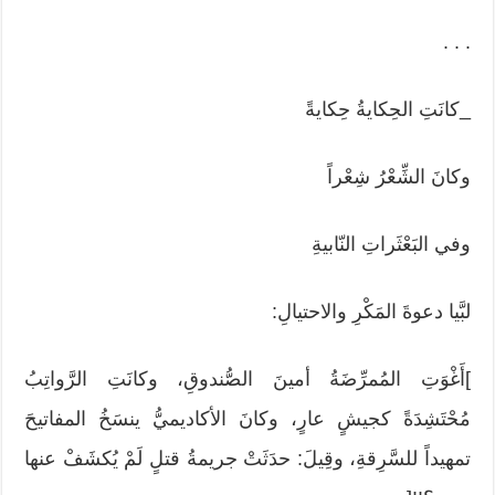
. . .
_كانَتِ الحِكايةُ حِكايةً
وكانَ الشِّعْرُ شِعْراً
وفي البَعْثَراتِ النّابيةِ
لبَّيا دعوةَ المَكْرِ والاحتيالِ:
]أَغْوَتِ المُمرِّضَةُ أمينَ الصُّندوقِ، وكانَتِ الرَّواتِبُ
مُحْتَشِدَةً كجيشٍ عارٍ، وكانَ الأكاديميُّ ينسَخُ المفاتيحَ
تمهيداً للسَّرِقةِ، وقِيلَ: حدَثَتْ جريمةُ قتلٍ لَمْ يُكشَفْ عنها