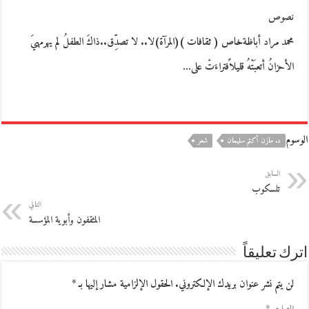
نصوص
محمد مراد أباظةخاص ( ثقافات )(المرآة)لا.. لا تصدِّق..ذاكَ الطفلُ لم يهرمهيَ
الأحزانُ أتعبَتْهُ قليلاًفتراءَتْ على…
الوسوم
د. مازن أكثم سليمان
شعر
السابق
تلسكوب
التالي
المثقفون وأبوية المؤسسة
اترك تعليقاً
لن يتم نشر عنوان بريدك الإلكتروني.
الحقول الإلزامية مشار إليها بـ
*