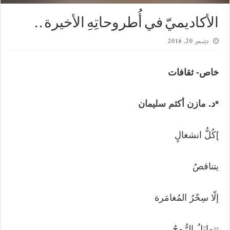
الأكاديميّ في أُطروحاتِهِ الأخيرة . .
ديسمبر 20, 2016
خاص- ثقافات
*د.
مازن
أكثم
سليمان
]كُلُّ انشغالٍ
يتناقصُ
إلّا سِحْرُ المُغامَرة
تتمايَلُ الرُّوحُ