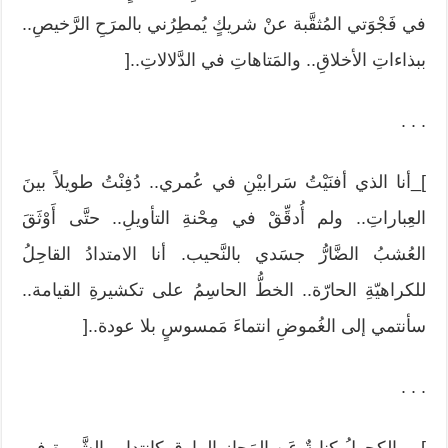
في فَجْوَتي المُثقَّبة عنْ شريكٍ يُمطِرُني بالمرَحِ الرَّخيصِ..
ببذاءاتِ الأخلاقِ.. والمَتاهاتِ في الدَّلالاتِ..[
. . .
]_أنا الذي أفنَيْتُ سَرابيْنِ في عُمري.. دُفِنْتُ طويلاً بينَ
العِباراتِ.. ولم أُدقِّقْ في مِحْنةِ التأويلِ.. حتَّى أَوْثَقَ
العُشبُ الضَّارُّ جسَدي بالنَّحيب. أنا الامتدادُ القاحِلُ
للكراهيّةِ الحارّة.. الخطُّ الحاسِمُ على تكشيرةِ القيامة..
سأنتمي إلى الغُموضِ انتماءَ مَمسوسٍ بلا عودة..[
. . .