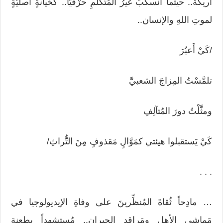
أريكة.. حيثُما انسكَبَ غيرُ المُتَكَلَّمِ حرْفيّاً.. كخيانةٍ أصليّةٍ
لموتِ اللهِ والإنسان..
/كَيْ أَعبُرَ
تلمَّسْتُ المِزاجَ الشعبيَّ
ومثَّلْتُ دورَ المُتآلِفِ
كَيْ يَستقبلوا هيئتي كمَوَّالٍ مَقذوفٍ مِنَ التُّراثِ/
. . .
… مادِحاً ثُقاةَ المُنظِّرينَ على وفاةِ الإيديولوجيا في
مَماشي الأهلِ ومَراقِدِ الجيران.. مُستشهِداً بطعنةِ