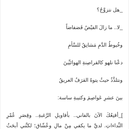
_هل نتزوَّجُ؟
_لا.. ما زالَ الفيْضُ فَضفاضاً
وخُيوطُ الدَّمِ مَشانِقُ للسَّأمِ
دعْنا نلهو كالقراصِنةِ الهوائيِّينَ
ونتلذَّذُ حيثُ يتوهُ القرَفُ العريقُ
بينَ عشرِ عَواصِمَ وكتيبةِ ساسة:
]_أقنِعُكَ الآنَ بالفاني.. بأقاويلِ الرَّغبةِ.. وقِصَرِ عُمْرِ
النِّداءاتِ. لديَّ ما يكفي مِنْ مالٍ وعُشّاقٍ؛ لكنَّني أبحَثُ