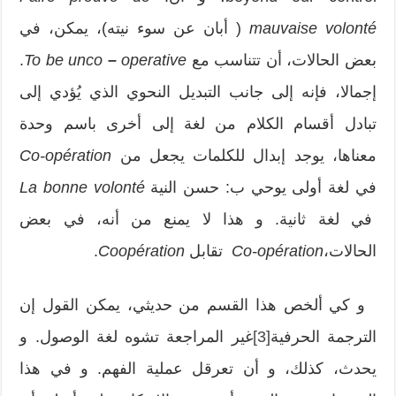
mauvaise volonté
( أبان عن سوء نيته)، يمكن، في
بعض الحالات، أن تتناسب مع
operative
–
To be unco
.
إجمالا، فإنه إلى جانب التبديل النحوي الذي يُؤدي إلى
تبادل أقسام الكلام من لغة إلى أخرى باسم وحدة
معناها، يوجد إبدال للكلمات يجعل من
Co-opération
في لغة أولى يوحي ب: حسن النية
La bonne volonté
في لغة ثانية. و هذا لا يمنع من أنه، في بعض
الحالات،
Co-opération
تقابل
Coopération
.
و كي ألخص هذا القسم من حديثي، يمكن القول إن
الترجمة الحرفية
[3]
غير المراجعة تشوه لغة الوصول. و
يحدث، كذلك، و أن تعرقل عملية الفهم. و في هذا