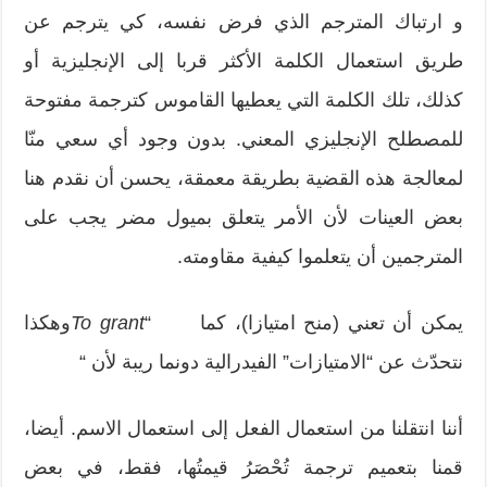
و ارتباك المترجم الذي فرض نفسه، كي يترجم عن
طريق استعمال الكلمة الأكثر قربا إلى الإنجليزية أو
كذلك، تلك الكلمة التي يعطيها القاموس كترجمة مفتوحة
للمصطلح الإنجليزي المعني. بدون وجود أي سعي منّا
لمعالجة هذه القضية بطريقة معمقة، يحسن أن نقدم هنا
بعض العينات لأن الأمر يتعلق بميول مضر يجب على
المترجمين أن يتعلموا كيفية مقاومته.
يمكن أن تعني (منح امتيازا)، كما “
t
To gran
وهكذا
نتحدّث عن “الامتيازات” الفيدرالية دونما ريبة لأن “
أننا انتقلنا من استعمال الفعل إلى استعمال الاسم. أيضا،
قمنا بتعميم ترجمة تُحْصَرُ قيمتُها، فقط، في بعض