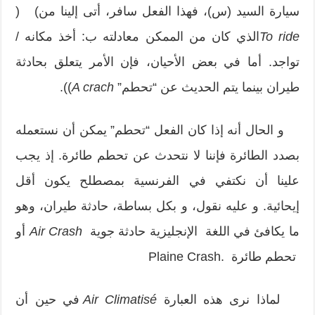
سيارة السيد (س)، فهذا الفعل سافر، أتى إلينا من) (
To ride
الذي كان من الممكن معادلته ب: أخذ مكانه /
تواجد. أما في بعض الأحيان، فإن الأمر يتعلق بحادثة
طيران بينما يتم الحديث عن “تحطم”
A crach
)).
و الحال أنه إذا كان الفعل “تحطم” يمكن أن نستعمله
بصدد الطائرة فإننا لا نتحدث عن تحطم طائرة. إذ يجب
علينا أن نكتفي في الفرنسية بمصطلح يكون أقل
إيحائية. و عليه نقول، و بكل بساطة، حادثة طيران، وهو
ما يكافئ في اللغة الإنجليزية حادثة جوية
Air Crash
أو
تحطم طائرة .Plaine Crash
لماذا نرى هذه العبارة
Air Climatisé
في حين أن