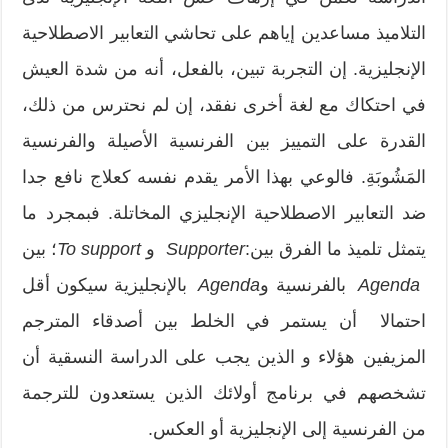
التلاميذ مساعدين إياهم على تحاشي التعابير الاصطلاحية
الإنجليزية. إن التجربة تبين، بالفعل، أنه من شدة العيش
في احتكاك مع لغة أخرى نفقد، إن لم نحترس من ذلك،
القدرة على التمييز بين الفرنسية الأصيلة والفرنسية
المَشُوبَةِ. فالوعي بهذا الأمر يقدم نفسه كعلاج نافع جدا
ضد التعابير الاصطلاحية الإنجليزي المخاتلة. فبمجرد ما
يتمثل تلميذ ما الفرق بين:
Supporter
و
To support
؛ بين
Agenda
بالفرنسية و
Agenda
بالإنجليزية سيكون أقل
احتمالا أن يستمر في الخلط بين أصدقاء المترجم
المزيفين هؤلاء و الذين يجب على الدراسة النسقية أن
تشخصهم في برنامج أولائك الذين يستعدون للترجمة
من الفرنسية إلى الإنجليزية أو العكس.