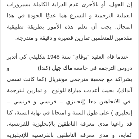
إن الجهل، أو بالأحرى عدم الدراية الكاملة بسيرورات
العملية الترجمية و التسرع هما عدوَّا الجودة في هذا
المجال. يجب أن نعلم هذه الأمور بطريقة تطبيقية
مقدمين للمتعلمين تمارين قصيرة و دقيقة و متدرجة.
عندما قام العقيد “بوڤاي” سنة 1948 بتكليفي كي أتدبر
دروس الترجمة في جامعة
ماك جيل
(كندا) و
بشراكة مع جمعية مترجمي مونتريال (كما كانت تسمى
آنذاك)، بحيث أعددت مباراة للولوج و تمارين للترجمة
في الاتجاهين معا (إنجليزي – فرنسي و فرنسي –
إنجليزي ) على طول السنة و امتحانا في نهاية السنة، كنا
قد راعينا مدى معرفة الناطقين بالإنجليزية للفرنسية،
كفاية، و مدى معرفة الناطقين بالفرنسية للإنجليزية