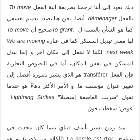
ذلك يعود إلى أننا ترجمنا بطريقة آلية الفعل
To move
بالفعل
déménager
. أيضا، نحن هنا بصدد تعميم تعسفي
كما هو الشأن بالنسبة ل .
To grant
صحيح أن
move
To
لها معنى تبديل المسكن كما في عبارة
We are moving
next week
. لكننا لا ننتقل إلى مكان آخر و إنما نبدل
المسكن في نفس المكان، أما في النصوص التجارية
فإن الفعل transférer هو الذي يشير بصورة أفضل إلى
تغيير عنوان مؤسسة ما. و الأمر الأكثر دهاءً هو عندما
نقول “ضربت العاصفة إسطبلا”
ikes
r
Lightning St
عوض: سقطت فوق …
منذ زمن يسير تأسف فيناي بينما كان يتحدث في
برنامج
parole est d’or
La
(الكلام من ذهب)، و هو