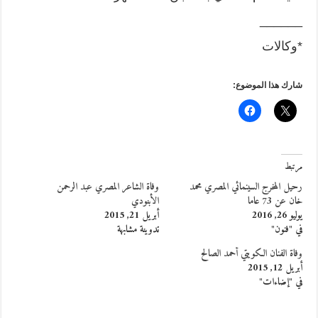
______
*وكالات
شارك هذا الموضوع:
مرتبط
رحيل المخرج السينمائي المصري محمد
وفاة الشاعر المصري عبد الرحمن
خان عن 73 عاما
الأبنودي
يوليو 26, 2016
أبريل 21, 2015
في "فنون"
تدوينة مشابهة
وفاة الفنان الكويتي أحمد الصالح
أبريل 12, 2015
في "إضاءات"