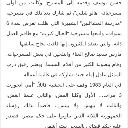
حسن يوسف وقدمه إلى المسرح، وكانت من ‏أولى
مسرحياته “هالو شلبي”، ثم شارك بعد ذلك في مسرحية
“مدرسة المشاغبين” الشهيرة التي ظلت تعرض لمدة 6
سنوات، واتبعها بمسرحية “العيال كبرت” مع طاقم العمل
ذاته، والتي يعتقد الكثيرون إنها فاقت نجاح سابقتها.
‏مارس سعيد صالح الغناء والتلحين في بعض المسرحيات.
وقام ببطولة الكثير من أفلام السينما، ويعتبر رفيق درب
الممثل عادل إمام حيث شاركه في غالبية أعماله.
في العام 1983 وقف على الخشبة قائلاً: “أمي اتجوزت
3 مرات… الأول وكلنا المش، والتاني علمنا الغش،
والتالت لا بيهش ولا بينش”، قاصداً بذلك رؤساء
الجمهورية الثلاثة الذين تناوبوا على حكم مصر، فصدر
عليه حكم قضائي بالسجن ستة أشهر.