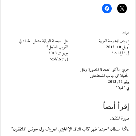
مرتبط
دروس للمدرسة العربية
هل الصحافة الورقية ستعلن الحداد في
أبريل 10, 2013
القريب العاجل؟
في "قراءات"
يونيو 7, 2013
في "إضاءات"
جوي ساكو: الصحافة المصورة ونقل
الحقيقة الى جانب المستضعفين
يوليو 22, 2013
في "فنون"
إقرأ أيضاً
صورة المثقف
عائشة سلطان *حينما ظهر كتاب الناقد الإنجليزي المعروف بول جونسن “المثقفون”