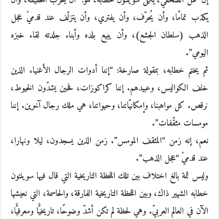
إنّ عمل الصحفي، يكمل سوينتون خطابه، هو: “أن يخرّب الحقيقة، وأن
يكذب تمامًا، وأن يُحرّف، وأن يفتري، وأن يتزلّف عند قدميْ عجل
الذهب (سلطان الجشع)، وأن يبيع بلده وأبناء جلدته لقاء خبزه
اليومي”.
ثم يختم خطابه، بمقولة صارخة: “إننا أدوات الرجال الأغنياء الذين
خلف الكواليس، وعبيدهم. إننا كراكوزات، فحين يشدّون الخيوط،
نرقص. كل مواهبنا، وإمكانيّاتنا، وحيواتنا، هي ملك رجال آخرين. إننا
مومسات مثقّفات”.
نعم، إنه زمن “المثقف المومس”. زمن الذين يسجدون، ليلا ونهارا،
عند قدميْ “عجل الذهب”.
وليس ثمة بالغ اختلاف بين تلك اللحظة التاريخية التي قال فيها سوينتون
خطابه الشهير ذاك، وبين اللحظة التاريخية الفارقة، والحاسمة، التي نعيشها
الآن في العالم العربيّ. وهي لحظة لم تكن أشدّ وضوحًا، تاريخيًّا ومعرفيًّا،