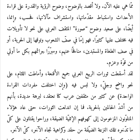
ممّا هي عليه الآن. ولا أقصد بالوضوح، وضوح الرؤية والقدرة على قراءة
الأحداث واستنباط مقدّماتها، واستشراف مآلاتها، فحسب، وإنما،
أيضًا، على صعيد وضوح “صورة” المثقف العربي على نحو لا تأويلات
فيه مختلف عليها كثيرًا. فهو إمّا في صفّ الشعوب وتوقها إلى الحرية، أو
في صف الطغاة والمستبدين، منافحًا عنهم، ومبرّرًا جرائمهم بكل ما أوتي
من قوّة وعزم.
لقد أسقطت ثورات الربيع العربي جميع الأقنعة، وأماطت اللثام، على
نحو واضح وجليّ، ولا لبس فيه (وإن اختلفت مفردات القراءة
الواحدة) عن كثير من مثقفين عرب كنا نعتقد، لبرهة مديدة، بأنهم
من أشدّ الحالمين بالحرية. فما إن اندلعت الثورات، حتى عاد هؤلاء
المتلوّنون المزعومون إلى كهوفهم الإثنيّة الضيقة، وراحوا يقتاتون على كلّ
ما تدّخره تلك النزعة الضيّقة من حقد وكراهية تجاه الآخر، كلّ الآخر.