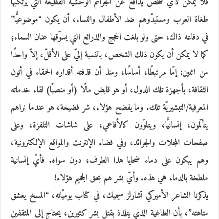
فلا يمكن لأيّ شخص يدافع عن الجرائم الوحشيّة الفظيعة التي يرتكبها
طغاة العرب ومستبدّوهم ضد الأطفال والنساء، أن يكون “موضوعيًّا”
في دفاعه ذاك، حتى ولو بلغت الحجج والذرائع التي يسوّقها عنان السماء؛
كما لا يمكن أن يكون ذلك الشخص، بالنسبة إليّ على الأقلّ، إلاّ واحدًا
من اثنين: إمّا مرتبطًا، أساسًا، ومنذ أن قذفته أقداره الحمقاء في أتون
الثقافة، بأجهزة تلك الدول، أو هو قابض مالًا (أو منصبًا) لقاء خدماته
المعرفية/التبشيريّة تلك. وما يفضح هؤلاء، شر فضيحة، هو عندما نراهم
يتألّمون، إنسانيًّا، ويتلوّون كالأفاعي، على شاشات التلفزة، وعلى
صفحات المجلات والجرائد، وفي فضاء الإنترنت والمواقع الإلكترونية،
وهم يبكون على دماء ضحايا هذا الطرف، دون سواه. فأيّ إنسانية
ملطخة بالدماء هي هذه. وأيّ بشر هم بحق الجحيم هؤلاء!
يذكرنا الشاعر الأميركي تشارلز سيميك، في كتاب يوميّاته، “المسخ يعشق
متاهته”، بأن الطاغية الذي يتلذذ بقتل بشر كثيرين، يحتاج إلى المثقفين