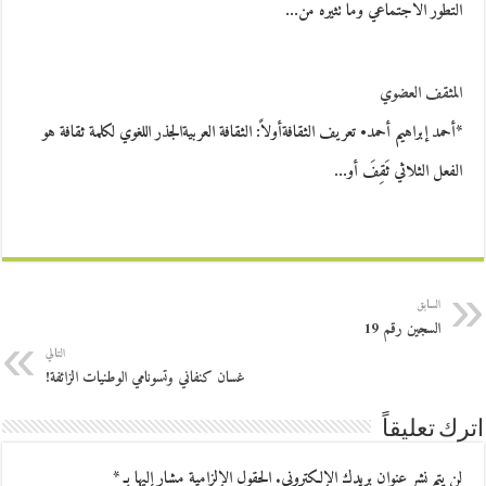
التطور الاجتماعي وما تثيره من…
المثقف العضوي
*أحمد إبراهيم أحمد• تعريف الثقافةأولاً: الثقافة العربيةالجذر اللغوي لكلمة ثقافة هو
الفعل الثلاثي ثَقِفَ أو…
السابق
السجين رقم 19
التالي
غسان كنفاني وتسونامي الوطنيات الزائفة!
اترك تعليقاً
لن يتم نشر عنوان بريدك الإلكتروني.
الحقول الإلزامية مشار إليها بـ
*