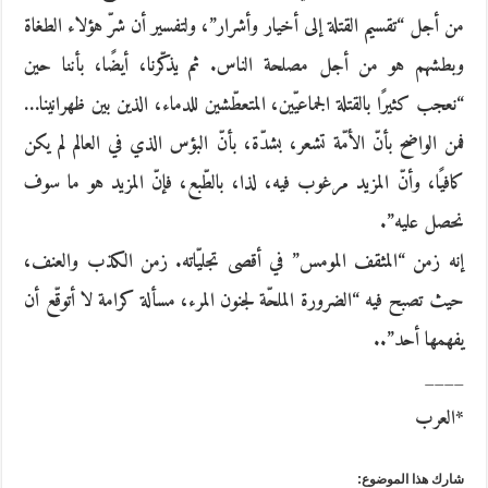
من أجل “تقسيم القتلة إلى أخيار وأشرار”، ولتفسير أن شرّ هؤلاء الطغاة
وبطشهم هو من أجل مصلحة الناس. ثم يذكّرنا، أيضًا، بأننا حين
“نعجب كثيرًا بالقتلة الجماعيّين، المتعطّشين للدماء، الذين بين ظهرانينا…
فمن الواضح بأنّ الأمّة تشعر، بشدّة، بأنّ البؤس الذي في العالم لم يكن
كافيًا، وأنّ المزيد مرغوب فيه، لذا، بالطّبع، فإنّ المزيد هو ما سوف
نحصل عليه”.
إنه زمن “المثقف المومس” في أقصى تجليّاته. زمن الكذب والعنف،
حيث تصبح فيه “الضرورة الملحّة لجنون المرء، مسألة كرامة لا أتوقّع أن
يفهمها أحد”..
____
*العرب
شارك هذا الموضوع: