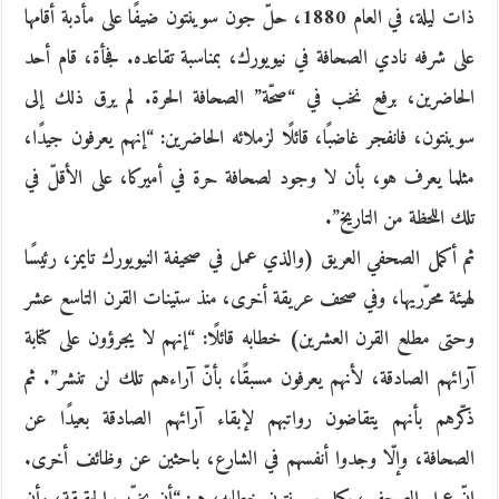
ذات ليلة، في العام 1880، حلّ جون سوينتون ضيفًا على مأدبة أقامها
على شرفه نادي الصحافة في نيويورك، بمناسبة تقاعده. فجأة، قام أحد
الحاضرين، برفع نخب في “صحّة” الصحافة الحرة. لم يرق ذلك إلى
سوينتون، فانفجر غاضبًا، قائلًا لزملائه الحاضرين: “إنهم يعرفون جيدًا،
مثلما يعرف هو، بأن لا وجود لصحافة حرة في أميركا، على الأقلّ في
تلك اللحظة من التاريخ”.
ثم أكمل الصحفي العريق (والذي عمل في صحيفة النيويورك تايمز، رئيسًا
لهيئة محرّريها، وفي صحف عريقة أخرى، منذ ستينات القرن التاسع عشر
وحتى مطلع القرن العشرين) خطابه قائلًا: “إنهم لا يجرؤون على كتابة
آرائهم الصادقة، لأنهم يعرفون مسبقًا، بأنّ آراءهم تلك لن تنشر”. ثم
ذكّرهم بأنهم يتقاضون رواتبهم لإبقاء آرائهم الصادقة بعيدًا عن
الصحافة، وإلّا وجدوا أنفسهم في الشارع، باحثين عن وظائف أخرى.