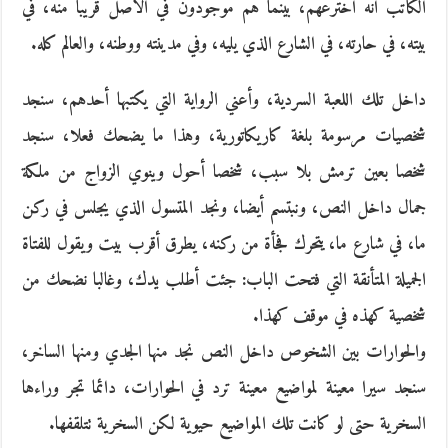
الكاتب أنه اخترعهم، بينما هم موجودون في الأصل قريبا منه، في
بيته، في حارته، في الشارع الذي يليه، وفي مدينته ووطنه، والعالم كله.
داخل تلك اللعبة السردية، وأعني الرواية التي يكتبها أحدهم، سنجد
شخصيات مرسومة بلغة كاريكاتورية، وهذا ما يضحك فعلا، سنجد
شخصا بعين ترمش بلا سبب، شخصا أحول وينوي الزواج من ملكة
جمال داخل النص، ونبتسم أيضا، ونجد المتسول الذي يجلس في ركن
ما، في شارع ما، يتحرك فجأة من ركنه، يطرق أقرب بيت ويقول للفتاة
الجميلة المتأنقة التي فتحت الباب: جئت أطلب يدك، وغالبا نضحك من
شخصية كهذه في موقف كهذا.
والحوارات بين الشخوص داخل النص نجد منها الجدي ومنها الساخر،
سنجد سيرا معينة لمواضيع معينة ترد في الحوارات، دائما تجر وراءها
السخرية حتى لو كانت تلك المواضيع حيوية لكن السخرية تتلقفها.