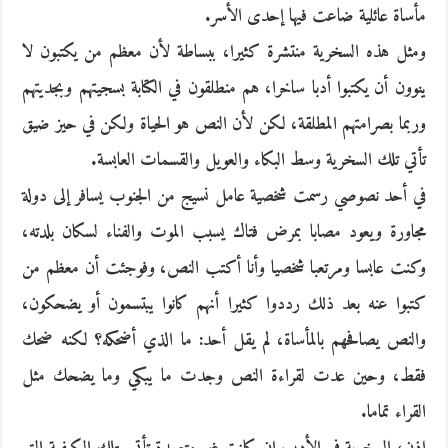
مأساة عائلية ضاعت فيها إحدى الأسر.
ومثل هذه السخرية منتشرة كثيرا، ببساطة لأن معظم من يكتبون لا
ينوون أن يكتبوا أدبا ساخرا، هم منطلقون في الكتابة بسجيتهم وبجديتهم
وربما بصرامتهم المطلقة، لكن لأن النص هو الحياة ولكن في حيز ضيق
تأتي تلك السخرية وسط البكاء والعويل والقسمات العابسة.
في أحد نصوصي رسمت شخصية عامل نسيج من الجنوب يسافر إلى دولة
مجاورة ويعود مصابا بمرض فتاك يسبب الموت والفناء لسكان بلدته،
وكنت عابسا ومرتعبا شخصيا وأنا أكتب النص، وفوجئت أن معظم من
كتبوا عنه بعد ذلك رددوا كثيرا أنهم كانوا يبتسمون أو يضحكون،
والنص يصافحهم بالمأساة، لم يقل أحد: ما الذي أضحكه؟ لكنه ضحك
فقط، وحين عدت لقراءة النص وجدت ما يبكي وما يضحك مثل
القراء تماما.