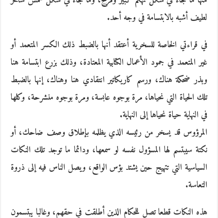
منها ما جاء في شكل تهكم كبير ومزعج، وما جاء في شكل همس ساخر
لطيف أشبه بالابتسامة في وجه أحد.
في قراءتي الخاصة للسخرية أعتقد أنها بالضبط ذلك الكسر المتعمد أو
غير المتعمد في جمود الأعمال الكتابية المعتادة، وذلك بزرع ابتسامة هنا
وبذر ضحكة هناك، ورسم كاريكاتير انتقادي هنا وهناك، إنها بالضبط
تلك الحياة التي نحياها، مرة بوجوه عابسة، ومرة بوجوه منشرحة، وكلها
في النهاية حياة نحياها إلى النهاية.
المرؤوس قد يسخر من رئيسه الذي يظلمه بإطلاق وصف ضاحك، أو
نكتة سيبتسم لها المسؤول نفسه لو سمعها، ودائما ما توجد تلك النكات
السياسية التي تتهيج حين يشتد بؤس الواقع، ويصل الناس فيه إلى ذروة
التعاسة.
هذه النكات قطعا تصل للحكام الذين أطلقت في حقهم، وغالبا يبتسمون