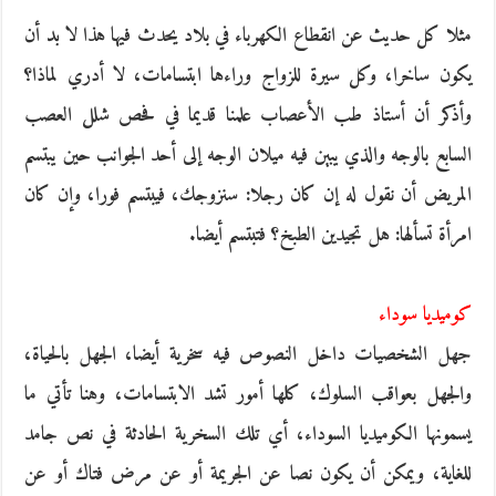
مثلا كل حديث عن انقطاع الكهرباء في بلاد يحدث فيها هذا لا بد أن
يكون ساخرا، وكل سيرة للزواج وراءها ابتسامات، لا أدري لماذا؟
وأذكر أن أستاذ طب الأعصاب علمنا قديما في فحص شلل العصب
السابع بالوجه والذي يبين فيه ميلان الوجه إلى أحد الجوانب حين يبتسم
المريض أن نقول له إن كان رجلا: سنزوجك، فيبتسم فورا، وإن كان
امرأة تسألها: هل تجيدين الطبخ؟ فتبتسم أيضا.
كوميديا سوداء
جهل الشخصيات داخل النصوص فيه سخرية أيضا، الجهل بالحياة،
والجهل بعواقب السلوك، كلها أمور تشد الابتسامات، وهنا تأتي ما
يسمونها الكوميديا السوداء، أي تلك السخرية الحادثة في نص جامد
للغاية، ويمكن أن يكون نصا عن الجريمة أو عن مرض فتاك أو عن