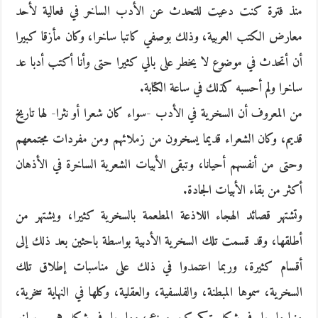
منذ فترة كنت دعيت للتحدث عن الأدب الساخر في فعالية لأحد
معارض الكتب العربية، وذلك بوصفي كاتبا ساخرا، وكان مأزقا كبيرا
أن أتحدث في موضوع لا يخطر على بالي كثيرا حتى وأنا أكتب أدبا عد
ساخرا ولم أحسبه كذلك في ساعة الكتابة.
من المعروف أن السخرية في الأدب -سواء كان شعرا أو نثرا- لها تاريخ
قديم، وكان الشعراء قديما يسخرون من زملائهم ومن مفردات مجتمعهم
وحتى من أنفسهم أحيانا، وتبقى الأبيات الشعرية الساخرة في الأذهان
أكثر من بقاء الأبيات الجادة.
وتشتهر قصائد الهجاء اللاذعة المطعمة بالسخرية كثيرا، ويشتهر من
أطلقها، وقد قسمت تلك السخرية الأدبية بواسطة باحثين بعد ذلك إلى
أقسام كثيرة، وربما اعتمدوا في ذلك على مناسبات إطلاق تلك
السخرية، سموها المبطنة، والفلسفية، والعقلية، وكلها في النهاية سخرية،