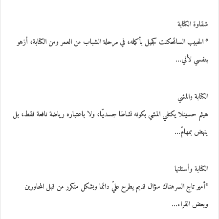
شقاوة الكتابة
* الحبيب السائحكنت كجيل بأكمله، في مرحلة الشباب من العمر ومن الكتابة، أزهو
بنفسي لأني…
الكتابة والمشي
هيثم حسينلا يكتفي المشي بكونه نشاطا جسديّا، ولا باعتباره رياضة نافعة فقط، بل
ينهض بمهامّ…
الكتابة وأسئلتها
*أمير تاج السرهناك سؤال قديم يطرح عليّ دائما وبشكل متكرر من قبل المحاورين
وبعض القراء…