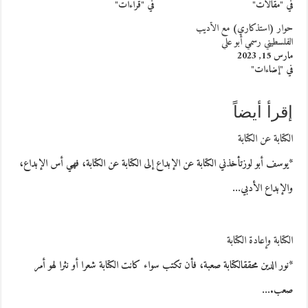
في "مقالات"
في "قراءات"
حوار (استذكاري) مع الأديب
الفلسطيني رسمي أبو علي
مارس 15, 2023
في "إضاءات"
إقرأ أيضاً
الكتابة عن الكتابة
*يوسف أبو لوزتأخذني الكتابة عن الإبداع إلى الكتابة عن الكتابة، فهي أس الإبداع،
والإبداع الأدبي…
الكتابة وإعادة الكتابة
*نور الدين محققالكتابة صعبة، فأن تكتب سواء كانت الكتابة شعرا أو نثرا لهو أمر
صعب.…