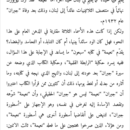
يقيم فيها حيناً، كما يقيم في لبنان حيناً آخر، أما “نعيمة” فقد ترك نيويورك
نهائياً في منتصف الثلاثينيات عائداً إلى لبنان، وذلك بعد وفاة “جبران”
عام ١٩٣٢م.
ولكن إذا كانت هذه الأسماء الثلاثة مقترنة في الذهن العام على هذا
النحو، فهل كان الود سائداً بينها، أم كان التنابذ، أو التحاسد والبغضاء؟
يقدّم “نعيمة” في كتابه “سبعون” ما يساعد في الإجابة على هذا السؤال،
ففيه يسرد حكاية “الرابطة القلمية”، وحكاية الكتاب الذي وضعه عن
سيرة “جبران” بعد عودته إلى لبنان، والنهج الذي نهجه في كتابته، وما
أثاره من جدله أو لغط يومها، ذلك أن كثيرين ممن قرأوا الكتاب اعتبروا
أن “جبران” “نعيمة” ليس هو “جبران” الحقيقي، وأن “نعيمة” شوّهه
وتقصد الإساءة إليه لغرض في نفسه؛ وهو الإجهاز على “أسطورة
جبران”، لتنهض على أنقاضها أسطورة أخرى هي أسطورة “نعيمة”،
ومن هؤلاء الذين صرخوا محتجين على ما فعله “نعيمة”، ثالث الاثنين: