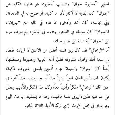
تحطيم “أسطورة جبران” وتنصيب أسطورته هو محلها، فكتابه عن
“جبران” كان البداية لا أكثر لأن ما كتبه، أو صرح به في الصحافة،
وفي مجالسه، كان أشد وأدهى؛ مما عدد في كتابه عن “جبران”،
فـ”جبران” كان صديقه في الظاهر، وعدوه في الباطن، ولم تعرف حربه
على “جبران” أية هدنة على مدار حياته.
أما “الريحاني” فقد كان يرى نفسه أفضل من الاثنين لا لريادته فقط،
بل لسعة أفقه وشمول مشروعه قضايا أمته العربية ومصيرها ومستقبلها،
أيضاً كان “جبران” و”نعيمة” مجرد أديبين بالمعنى المعروف للكلمة،
يكتبان قصصاً وينظمان شعراً رديئاً حيناً أو غير رديء حيناً آخر، في
حين كان “الريحاني” مفكراً وأديباً معاً، وكان هذا المفكر والأديب يتعالى
على صاحبيه هذين، ويرى نفسه فوقهما، وهذا ما يستنتجه الباحث اليوم
وهو يدقق في مجمل الإرث الذي تركه الأدباء الثلاثة الكبار.