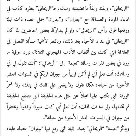
“الريحاني”، ويفند زيفاً ما تضمنته رسالته، فـ”الريحاني” بنظره كاذب في
ادعاء المودة والصداقة مع “جبران”، و”جبران” حمل عصاه ذات ليلة
ورفعها فوق رأس “الريحاني”، ولو لم يتداركه بعض الحاضرين لما كان
“الريحاني” في عداد الأحياء بعد ذلك، وبالنظر لأهمية مسألة الفصل في
العلاقة التي كانت بين أقطاب الأدب المهجري الثلاثة، نورد حرفية ما
ورد في بعض فقرات رسالة “نعيمة” إلى “الريحاني”: “أنت تقول لي في
رسالتك: أنت تعلم أني لم أكن قريباً من جبران قربكم في السنوات العشر
الأخيرة من حياته، هكذا تقول ولا يغمى على قلمك في يدك، ولا تحمرّ
الورقة التي تكتب عليها خجلاً عن مثل هذه الحقيقة التي تصفع الحقيقة
ثم تخنقها، ولو صدقت لقلت: أنت تعلم أني كنت منبوذاً وممقوتاً ومحتقراً
من جبران في السنوات العشر الأخيرة من حياته”.
ويذكّر “نعيمة” “الريحاني” بتلك الليلة التي رفع فيها “جبران” عصاه عليه،