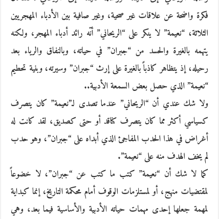
فكرة واضحة عن علاقات غير صحية، وغير صافية بين الأدباء المهجريين
الثلاثة، “نعيمة” لا ينكر على “الريحاني” أنّه رائد أدباء المهجر، ولكنه
يتهمه بالغيرة والحسد من “جبران” في حياته، وبالنفاق والرياء بعد
رحيله، إذ يتظاهر كاذباً بالغيرة على إرث “جبران” وسيرته، وبنية تحطيم
“نعيمة” الذي حصل بعض السمعة الأدبية..
ولا شك عندي أن “الريحاني” عندما تصدى لـ”نعيمة” كان يتصرف
كسياسي أكثر مما كان يتصرف كناقد أو حتى كصديق، لقد كانت له
أغراض في هذا الحدب المفاجئ الذي أبداه على “جبران”، وهو حدب
لم يخف الهدف منه على “نعيمة”.
كما لا شك أن “نعيمة” كتب ما كتب عن “جبران”، لا خضوعاً
لمقتضيات منهج، أو لمستلزمات الوقوف أمام محكمة التاريخ، إنما كبداية
لمهمة جعلها إحدى مهمات حياته الأدبية والأساسية فيما بعد، وهي