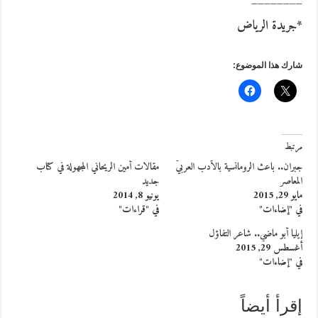
________
*جريدة الرياض
شارك هذا الموضوع:
مرتبط
جبران.. باعث الرومانسية بالأدب العربيّ
مقالات أمين الريحاني المجهولة في كتاب
المعاصر
جديد
مايو 29, 2015
يونيو 8, 2014
في "إضاءات"
في "قراءات"
إيليا أبو ماضي.. شاعر التفاؤل
أغسطس 29, 2015
في "إضاءات"
إقرأ أيضاً