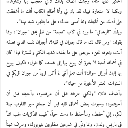
أخشى عليها منه، وجئت أعلمك بذلك لأني معجب بها وبثمارها..
وبكلمة لا استعارة فيها، لقد بان لي وأنا أطالع الكتاب أنك ما أشفقت
على أدبك من أنانيتك ومما أمسى عندك، على ما يظهر، شبه مهنة”.
ويفنّد “الريحاني” ما ورد في كتاب “نعيمة” من ظلم بحق “جبران”، ومما
يقوله: “ومن قال لك ما قال جبران في قلبه؟. أجبران نفسه الذي تصفه
أنت، ونعرفه نحن، حريص على ما بقلبه، شديد التكتم والتستر؟ فإذا كان
في أعماقه أمنية لا يجرؤ أن يبوح بها إلى نفسه، كما تقول، فكيف يبوح
بها إليك أو إلى سواك؟ أنت تعلم أنني لم أكن قريباً من جبران قربكم في
السنوات العشر الأخيرة من حياته”.
وأضاف قائلا: “ولكني عرفته قبل أن عرفتموه، وأحببته قبل أن
أحببتموه، وسبرت بعض أعماق قلبه قبل أن جعلتم سبر القلوب مهنة
لكم.. إني أحفظ، وسأحفظ ما دمت حياً، أطيب الذكريات لحب نشأ
في باريس ولندن، ونما ونوّر في شارعين متقاربين بنيويورك، وعرف شيئاً