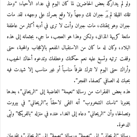
ولو لم يتداركه بعض الحاضرين لما كان اليوم في عداد الأحياء: “ومنذ
تلك الليلة لم يَرَ جبران لك وجهاً ولا وقع بصرك على وجهه، لقد مات
جبران وهو يمقتك، مات جبران وأنت لا ترى في أدبه أكثر من عاطفة
مانعة كريهة المذاق، ولكن وهذا هو العجب، ما جيء بجثمانه إلى هذه
البلاد، وكان له ما كان من الاستقبال المفعم بالإعجاب والمحبة، حتى
وقفت ترثيه وتسبغ عليه نعم حكمتك وعطفك وتدعوه أخاك الحبيب،
وأراك حتى اليوم لا تترك ظرفاً مناسباً أو غير مناسب إلا شهدت فيه
بحبك له الصافي كصفاء الفجر”.
هذه بعض الفقرات من رسالة “نعيمة” الغاضبة إلى “الريحاني”، بعدها
يخبرنا “ناسك الشخروب” أنه التقى لاحقاً بـ”الريحاني” في بيروت
وتصالحا، وأن “الريحاني” دعاه إلى الغداء عنده في منزله “بالفريكة” ولبّى
الدعوة.
رسالة “الريحاني” إلى “نعيمة” ورسالة “نعيمة” إلى “الريحاني”، تقدمان