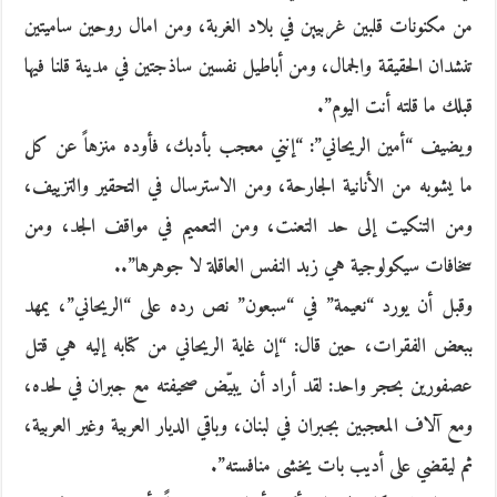
من مكنونات قلبين غربيين في بلاد الغربة، ومن امال روحين ساميتين
تنشدان الحقيقة والجمال، ومن أباطيل نفسين ساذجتين في مدينة قلنا فيها
قبلك ما قلته أنت اليوم”.
ويضيف “أمين الريحاني”: “إنني معجب بأدبك، فأوده منزهاً عن كل
ما يشوبه من الأنانية الجارحة، ومن الاسترسال في التحقير والتزييف،
ومن التنكيت إلى حد التعنت، ومن التعميم في مواقف الجد، ومن
سخافات سيكولوجية هي زبد النفس العاقلة لا جوهرها”..
وقبل أن يورد “نعيمة” في “سبعون” نص رده على “الريحاني”، يمهد
ببعض الفقرات، حين قال: “إن غاية الريحاني من كتابه إليه هي قتل
عصفورين بحجر واحد: لقد أراد أن يبيّض صحيفته مع جبران في لحده،
ومع آلاف المعجبين بجبران في لبنان، وباقي الديار العربية وغير العربية،
ثم ليقضي على أديب بات يخشى منافسته”.