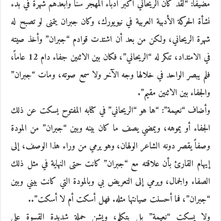
مضيفا: “لقد كان الريحاني أكبر أدباء المهجر سناً وأبعدهم شهرة في بدء
نشأة الحركة الأدبية العربية في نيويورك، وكان جبران يتمنى لو تصبح له
شهرة الريحاني، ولكن من بعد أن اشتدت قوادم “جبران” وأخذ صيته
في الامتداد، تنكر له “الريحاني”، فكان بين الاثنين جفاء دام 12 عاماً،
فلم يبصر الواحد في خلالها وجه الآخر ولا سمع صوته، ومات “جبران”
والجفاء بين الاثنين مقيم”.
وأضاف “نعيمة”: “ها هو “الريحاني” في كتابه المفتوح يسكت عن ذلك
الجفاء أو يموهه، ويمضي يصف ما كان بينه وبين “جبران” من المودة
وصفاً يقصر دونه الشاعر الولهان، وهو يرمي من وراء هذا الوصف، إلى
إيهام القارئ بأن علاقته مع “جبران” كانت حتى النهاية في مثل ذلك
الصفاء والجمال، ويرمي إلى التعريض بي وبالمودة التي كانت بيني وبين
“جبران”، فما أحسنت صيانتها مثله. فهل أسكت أم لا أسكت”..
ولا يسكت “نعيمة” بل يتكلم، ويشن حملة شديدة القسوة على