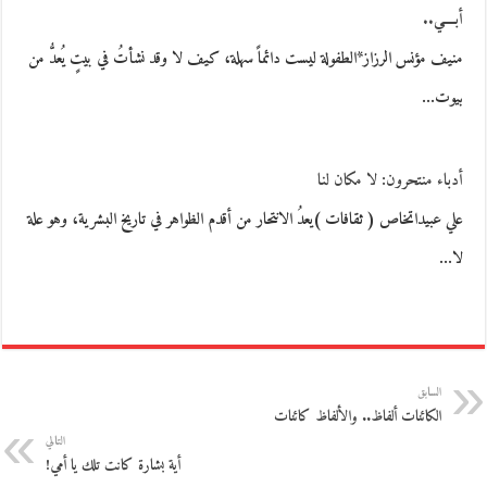
أبــــي..
منيف مؤنس الرزاز*الطفولة ليست دائماً سهلة، كيف لا وقد نشأتُ في بيتٍ يُعدُّ من
بيوت…
أدباء منتحرون: لا مكان لنا
علي عبيداتخاص ( ثقافات )يعدُ الانتحار من أقدم الظواهر في تاريخ البشرية، وهو علة
لا…
السابق
الكائنات ألفاظ.. والألفاظ كائنات
التالي
أية بشارة كانت تلك يا أمي!