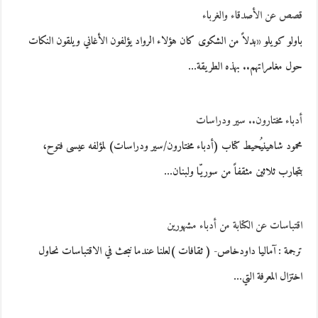
قصص عن الأصدقاء والغرباء
باولو كويلو «بدلاً من الشكوى كان هؤلاء الرواد يؤلفون الأغاني ويلقون النكات
حول مغامراتهم.. بهذه الطريقة…
أدباء مختارون.. سير ودراسات
محمود شاهينيُحيط كتاب (أدباء مختارون/سير ودراسات) لمؤلفه عيسى فتوح،
بتجارب ثلاثين مثقفاً من سوريّا ولبنان…
اقتباسات عن الكتابة من أدباء مشهورين
ترجمة : آماليا داودخاص- ( ثقافات )لعلنا عندما نبحث في الاقتباسات نحاول
اختزال المعرفة التي…