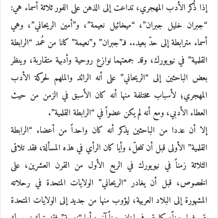
إذا ذُكر الأدب المهجري، تداعت إلى الذهن على الفور ثلاثة أسماء هي:
“جبران خليل جبران”، “ميخائيل نعيمة”، و”أمين الريحاني”، وهي
أسماء مترابطة إلى حدّ بعيد.. فـ”جبران” و”نعيمة” كانا من عُمد “الرابطة
القلمية” في نيويورك، وقد جمعتهما نوازع روحية وأدبية متقاربة، وينظر
بعض الباحثين إلى “الريحاني” على أنه الرائد والملهم لحركة الأدب
المهجري؛ لأسباب مختلفة منها أنه كان الأسبق في الزمن من حيث
العطاء الأدبي، ومع أنه لم يكن عضواً في “الرابطة القلمية”.
إلا أن عددا من الباحثين يذكر أنه كان واحداً من أعضاء “الرابطة
القلمية” الأولى قبل أن تنحلّ، وأيا كان الرأي في هذه المسألة، فقد تلاقى
الثلاثة زمناً في نيويورك في الربع الأول من القرن العشرين، على
الخصوص، قبل أن يغادر “الريحاني” الولايات المتحدة في رحلاته
المشهورة إلى البلاد العربية، ليؤوب منها من جديد إلى الولايات المتحدة