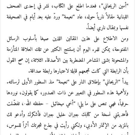
“أمين الريحاني”، فعندما اطلع على الكتاب، نشر في إحدى الصحف
اللبنانية مقالاً نارياً حوله، عاد “نعيمة” وردّ عليه بعد أيام في الصحيفة
نفسها وبمقال ناري أيضاً.
ومن الاطلاع على هذين المقالين اللذين صيغا بأسلوب الرسائل
المفتوحة، يمكن للمرء اليوم أن يستنتج الكثير عن تلك العلاقة المتأزمة
والمشحونة بشتى المشاعر المضطربة بين الأصدقاء الثلاثة، إن صح القول
بأن الرابطة التي كانت تجمعهم قابلة لاعتبارها رابطة صداقة.
يبدأ “الريحاني” بإطلاق النار على “نعيمة” منذ السطور الأولى لرسالته.
ولأهمية هذه السطور في التعبير عن ذات الصدور، كما يقولون، نوردها
حرفياً، فهي تنص على ما يلي: “أخي ميخائيل – حفظه الله-، تفضّلت
فأهديتني نسخة من كتابك جبران خليل جبران فأشكرك وأدعو لك
بالمزيد من الإثمار الأدبي، ولكني رأيت في جذع شجرتك أثراً للسوس،