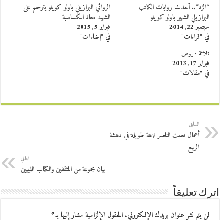
“الزنا”.. أحدث روايات الكاتب
الروائي البرازيلي باولو كويلو يترحم على
البرازيلي الشهير باولو كويلو
الشهيد معاذ الكساسبة
سبتمبر 22, 2014
فبراير 5, 2015
في "قراءات"
في "إضاءات"
ثلاثة دروس
فبراير 17, 2013
في "مقالات"
السابق
أعمال نعمت الناصر نزهة طويلة في دهشة
الربيع
التالي
بيان مجموعة من المثقفين والكتاب الليبيين
اترك تعليقاً
لن يتم نشر عنوان بريدك الإلكتروني.
الحقول الإلزامية مشار إليها بـ
*