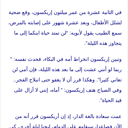
في الثانية عشرة من عمر ميلتون إريكسون، وقع ضحية
لشلل الأطفال، وبعد عشرة شهور على إصابته بالمرض،
سمع الطبيب يقول لأبويه: “لن تمتد حياة ابنكما إلى ما
يتجاوز هذه الليلة”.
وتبين إريكسون انخراط أمه في البكاء، فحدث نفسه: ”
ربما لو أنني عشت إلى ما بعد هذه الليلة، فإن أمي لن
تعاني كثيرا”. وهكذا قرر أن لا يغفو حتى انبلاج الفجر..
وفي الصباح هتف إريكسون: ” أماه، إنني لا أزال على
قيد الحياة”.
عمت سعادة بالغة الدار، إذ إن أريكسون قرر أنه من
الآن فصاعدا، سيقاوم على الدوام، ليحيا ليلة أخرى، كي