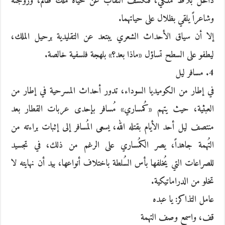
داخل بلاط ملكي، فتكشف النقاب عن حياة ملك ظالم، وزوجته
وشاعراً يلقي بظلال على حياتهما.
إلا أن سياق الأحداث الشعري يبتعد عن التقليدية برحيل الملك،
ليطفو على السطح تساؤل «ماذا بعد؟» بلهجة فلسفية خالصة.
4. مسافر ليل
في إطار من الكوميديا السوداء، تدور أحداث المسرحية في إطار من
العبثية، حيث يتهم «كُمساري» مُسافر بإحدى عربات القطار بعد
منتصف ليل أحد الأيام بقتله الله، يسعى المُسافر إلى إثبات براءته من
التُهمة جاهداً، يصر الكمُساري على الرغم من ذلك، في تجسيد
للصراعات التي يُخلفها بأس السُلطة باختلاف أنواعها، بيد أن نهايته لا
تخلو من الدراماتيكية.
عامل التذاكر: يا عبده
قف، واسمع وصف التهمة