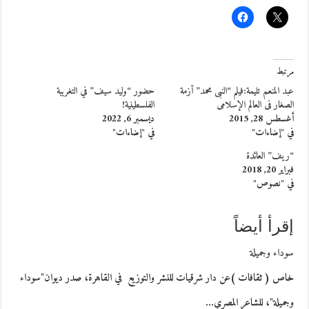
مرتبط
عبد المنعم تليمة:فيلم “النبى محمد” أزمة
حضور “وليد سيف” في التغريبة
الصغار فى العالم الإسلامى
الفلسطينية!
أغسطس 28, 2015
ديسمبر 6, 2022
في "إضاءات"
في "إضاءات"
“ريف” العائدة
فبراير 20, 2018
في "نصوص"
إقرأ أيضاً
سوداء وجميلة
خاص ( ثقافات )عن دار شرقيات للنشر والتوزيع في القاهرة، صدر ديوان"سوداء
وجميلة"، للشاعر المصري…