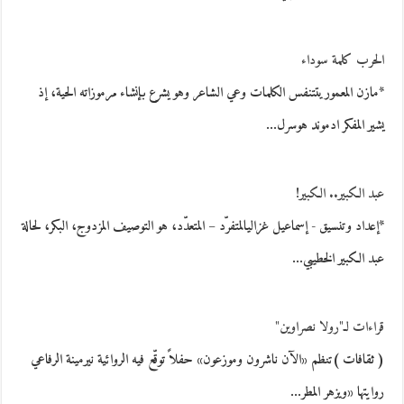
الحرب كلمة سوداء
*مازن المعموريتتنفس الكلمات وعي الشاعر وهو يشرع بإنشاء مرموزاته الحية، إذ
يشير المفكر ادموند هوسرل…
عبد الكبير.. الكبير!
*إعداد وتنسيق - إسماعيل غزاليالمتفرّد – المتعدّد، هو التوصيف المزدوج، البكر، لحالة
عبد الكبير الخطيبي…
قراءات لـ"رولا نصراوين"
( ثقافات )تنظم «الآن ناشرون وموزعون» حفلاً توقّع فيه الروائية نيرمينة الرفاعي
روايتها «ويزهر المطر…