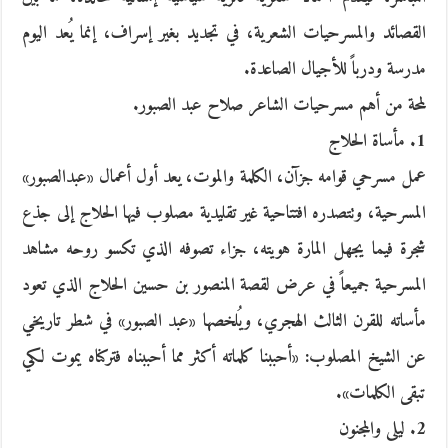
القصائد والمسرحيات الشعرية، في تجديد بغير إسراف، إنما يُعد اليوم
مدرسة ودرباً للأجيال الصاعدة.
لمحة من أهم مسرحيات الشاعر صلاح عبد الصبور.
1. مأساة الحلاج
عمل مسرحي قوامه جزآن، الكلمة والموت، يعد أول أعمال «عبدالصبور»
المسرحية، وتتصدره افتتاحية غير تقليدية مصلوب فيها الحلاج إلى جذع
شجرة فيما يجهل المارة هويته، جزاء تصوفه الذي تكسو روحه مشاهد
المسرحية جميعاً في عرض لقصة المنصور بن حسين الحلاج الذي تعود
مأساته للقرن الثالث الهجري، ويُلخصها «عبد الصبور» في شطر تاريخي
عن الشيخ المصلوب: «أحببنا كلماته أكثر مما أحببناه فتركناه يموت لكي
تبقى الكلمات».
2. ليلى والمجنون