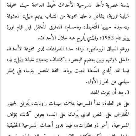
بلمسة عصرية تأخذ المسرحية الأحداث لمُحيط العاصمة حيث صحيفة
شبابية ثورية، يتفاعل داخلها مجموعة من الشباب بينهم «ليلى» المعشوقة
و«سعيد» حبيبها المُتخبط، و«حسام» الصديق المُعتقل قبل قيام ثورة
يوليو عام 1952، والذي يُفرج عنه خلال الأحداث.
ورغم السياق الرومانسي، تزداد حدة الصراعات لدى مجموعة الأصدقاء
داخل ذواتهم وبين بعضهم البعض، باكتشاف «سعيد» لخيانة «ليلى» له،
فيما تمتد أيادي السُلطة لتعبث برباط الثقة المتصل بينهما، في إطار
سياسي من الطراز الأول.
3. بعد أن يموت الملك
على غير العادة، تبدأ المسرحية بثلاث سيدات راويات، يُعرفن الجمهور
المُفترض على النص الذي يُوشك على البدء، يعرفن كذلك بمؤلف
المسرحية، «أسمر ذو نظارات»، فيما تدور أحداث المسرحية الحقيقية