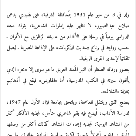
ولد في 3 من مايو عام 1931 بمُحافظة الشرقية، فتى تقليدي يدعى
صلاح عبدالصبور، لا تظهر عليه إمارات الشاعرية، يترك صفه
الدراسي يومياً في رحلة على الأقدام من مدينته الزقازيق مع الأقران ـ
حسب روايته في برنامج «حديث الذكريات» على الإذاعة المصرية ـ ليصل
تلقائياً لإحدى القرى الريفية.
يتصور ورفاقه الصغار أن النهر المُمتد العريق ما هو سوى إلا «بحر» الذي
يألفون سيرته في الكتب المدرسية، أما «الهاويس» فيقع في أذهانهم
بمنزلة «الشلال».
ينضج الفتى وينتقل للعاصمة، ويلتحق بجامعة فؤاد الأول عام 1947،
لدراسة الآداب، فُيبدع فيه بقلم شاعري متأمل، تجذبه الأفكار أكثر
من المشاهد اليومية، تجذبه إيحاءات المشاهد كذلك أكثر من وصفها
المُباشر، فيقدم أعمالاً شعرية فكرية سياسية إنسانية خالدة، ما بين