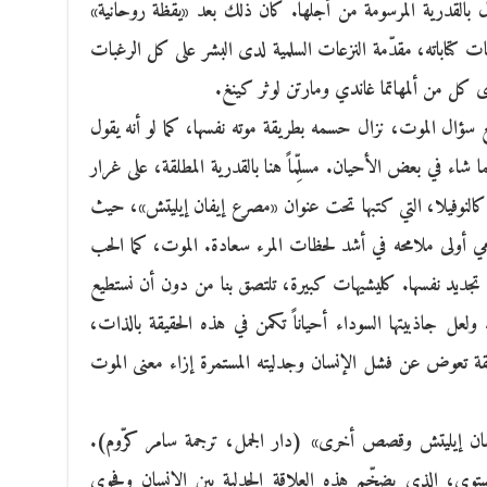
ال بالقدرية المرسومة من أجلها. كان ذلك بعد «يقظة روحانية»
 كتاباته، مقدّمة النزعات السلمية لدى البشر على كل الرغبات
دى كل من ألمهاتما غاندي ومارتن لوثر كينغ.
 سؤال الموت، نزال حسمه بطريقة موته نفسها، كما لو أنه يقول
شاء في بعض الأحيان. مسلِّماً هنا بالقدرية المطلقة، على غرار
كالنوفيلا، التي كتبها تحت عنوان «مصرع إيفان إيليتش»، حيث
مي أولى ملامحه في أشد لحظات المرء سعادة. الموت، كما الحب
 تجديد نفسها. كليشيهات كبيرة، تلتصق بنا من دون أن نستطيع
ً. ولعل جاذبيتها السوداء أحياناً تكمن في هذه الحقيقة بالذات،
ة تعوض عن فشل الإنسان وجدليته المستمرة إزاء معنى الموت
فان إيليتش وقصص أخرى» (دار الجمل، ترجمة سامر كرّوم).
توي، الذي يضخّم هذه العلاقة الجدلية بين الإنسان وفحوى