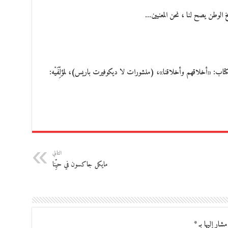
خ الوطن يصح لنا ، نحن المعنيين…
تاب: «أخلاقهم وأخلاقنا»، (منشورات لا ديكوفيرت باريس)، لمؤلِّفَيْه:
التالي
مايكل جاكسون في حيِّنا
مشار إليها بـ
*