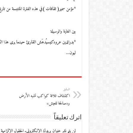
*مؤمن سمير( ثقافات )في هذه الفترة الملتبسة من تاري
بين الغاية والوسيلة
*بدرالدين عرودكيسيُدهَش القارئ حينما يرى هذا الك
ليون…
السابق
اكتشاف ثلاثة كواكب تشبه الأرض
و«صالحة للعيش»
اترك تعليقاً
لن يتم نشر عنوان بريدك الإلكتروني.
الحقول الإلزامية 