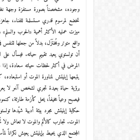
وجوده، مشخصناً بصورة مستفزة وجهة نظر
تخضع لمرسوم قدري مستسلمة للفناء، جاهزة ل
ميزت عمليه الأكثر أهمية «الحرب والسلم» 
واقع متوتر ومُختَزَل، بدلاً من جعلها تتنفس 
أن تولستوي يعيد تقييم حياته. فيسأل على 
المرض في أكثر لحظات حياته سعادة، إذا ما
يتبعها إيليتش لمناورة الموت أو استبعاده
برؤية حياة بعيدة تجري لشخص آخر لا يعرفه
فيصبح وعياً مخيفاً، يحل كأزمة طارئة، كنمو
حكاية إيليتش مجرد بيئة أدبية شيّدها تولس
الموت. تجارب كالألم والموت لا تعاش ولا تُجس
المجتمع الذي يحيط بإيليتش يعيش نكراناً 