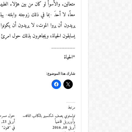
متعالين. والأسوأ لو كان من بين هؤلاء الطب
معاً، لا أحدَ -بما في ذلك زوجته وابنته- 
يريدون أن يروا الموت، لا يريدون أن يكون
يسابقون الحياة، ويجاهرون بذلك حول امرئ ي
_________
*الحياة
شارك هذا الموضوع:
مرتبط
تولستوي يصف شكسبير بالكاتب التافه..
حول مسرحي
وأورويل قاضياً
أبريل 23, 2013
أبريل 10, 2016
في "فنون"