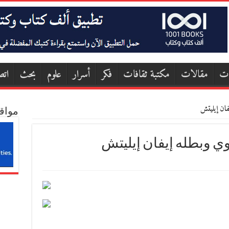
ات
مقالات
مكتبة ثقافات
فكر
أسرار
علوم
بحث
اتص
فان إيليتش
مواق
ي وبطله إيفان إيليتش