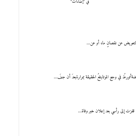
في "إضاءات"
ن التعويض عن نقصانٍ ما، أو عن…
ورطُ في وجعِ الموتابتلعُ الحقيقة بمرارةبعدَ أن جفَ…
قفزت إلى رأسي بعد إعلان خبر وفاة…