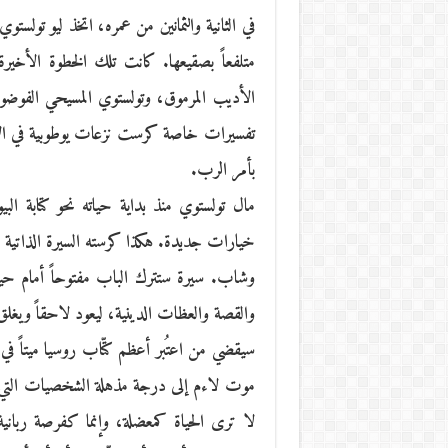
في الثانية والثمانين من عمره، اتخذ ليو تولستو
متلفعاً بصقيعها. كانت تلك الخطوة الأخير
الأديب المرموق، وتولستوي المسيحي الفوضوي
تفسيرات خاصة كرست نزعات يوطوبية في الإنس
بأمر الرب.
مال تولستوي منذ بداية حياته نحو كتابة البي
خيارات جديدة. هكذا كرسته السيرة الذاتية ال
وشاب. سيرة ستترك الباب مفتوحاً أمام حياته،
والقصة والعظات الدينية، ليعود لاحقاً ويغل
سيقضي من اعتُبر أعظم كتّاب روسيا ميتاً ف
موت لاءم إلى درجة مذهلة الشخصيات التي كتبه
لا ترى الحياة كمعضلة، وإنما كفرصة ربانية