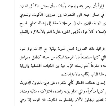
ي قراراً بأن يهجر بيته وزوجته وأولاده وأن يعيش هائماً في المدن،
ة في مسار حياته التي انشطرت بين صورتين: الكونت تولستوي
 النزعة، الذي مال في مرحلة لاحقة إلى إعطاء تعاليم المسيح
ان، كالأخوّة، تكريس الخير، محاربة الشر بالأخلاق، والتسليم
وغرافيا. تلك الضرورة لعمل تسوية نهائية مع الذات توفر للمرء
تي كتبها مستطلعاً فيها المرحلة المبكرة من حياته كطفل ومراهق
 مشرعاً أمام رحلته الإبداعية بين الكتابات الفلسفية والرواية
ق هذا الباب بكتاب «الاعترافات».
ي إحدى محطات القطار كأي متشرد، غير عابئ بالشؤون الدنيوية.
ا متأخراً، والتي تمتاز بنزعة زاهدة، اشتراكية، مثالية وهشة،
 للتطهر وتجاوز الآلام والخسارات المادية، فلا تموت إلا وهي