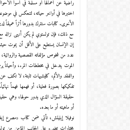
راضية عن أعمالها أو مسلّمة في أسوأ الأحو
اختبرها في أواخر حياته، لتنعكس في موضوعات
الأخرى. كتابات ستترك بدورها أثراً عميقاً ل
مع ذلك، فإن تولستوي لم يكن أنهى نزاله مع
إن الإنسان يستطيع على الأقل أن يموت حيثما 
عدد من شخوص مؤلفاته القصصية والروائية، 
الموت يتدخل في مخططات المرء، وأحياناً ير
والفقد والألم، كليشيهات ثابتة، لا تكف عن
تفكيكها بصورة فعلية، أو فهمها فهماً نهائيا
حقيقة السؤال الذي يدور حولها، وهي حقيق
أو ماهيته أو ما بعده.
نوفيلا إيليتش، تأتي ضمن كتاب «مصرع إي
مختارات تضيء على الجانب المؤمن من تولس