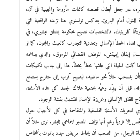
ه، عبر جعل أبطال قصصه كائنات مأزومة وإنجيلية في آن،
لمثول أمام البارئ. يعاكس تولستوي هنا نزعته الواقعية التي
و«آنا كارينينا». فالشخصيات تصبح محكومة بمنطق تبشيري، في
في فضاء الخطأ الإنساني وتعددية التجارب كالعبث والمجون. كما لو
لسان إيفان إيليتش، الموظف القضائي المرموق، والذي يداهمه
 كانت الحياة التي عاشها خطأ بخطأ. هذا إلى جانب تكتيكات
، كأن ينسحب مثلاً نحو ماضيه، ليصبح أقرب إلى متفرج يستمتع
. قبل أن يبدِّد وعيُه بحتمية هلاك الجسد كل هذه الأسئلة.
ذج للقلق الإنساني وغريزة الإنسان للتشبث بقشة الوجود.
توي لتحريك الأسئلة الفلسفية والمتقاسمة في كل الأجيال حول
 إلا فردياً رغم أنها تؤلف المصير الجماعي للبشر. نرى مثلاً أن
لمأساة الرجل. من الصعب أن يحاط مريض مهدد بالموت بأشخاص