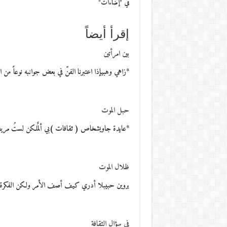
في "إضاءات"
إقرأ أيضاً
بين امرأتين
*زاهي وهبيإذا اعتبرنا الفنّ في بعض جوانبه نوعاً م
حبل الموت
*عايدة جاويشخاص ( ثقافات )بي ألمٌلكن لستُ مريضةأت
ظلال الموت
بروين حبيبلا أدري كيف أصف الأمر ولكن الفكرة 
في سؤال الثقافة