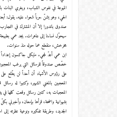
الميوعة في نفوس الشباب، ويغري البنات بال
الحي، وهو يشنّ حرباً شعواء عليه. يقول: أ
صندوق باندورا إلا أن المشترك في التجارب ا
سيحوّل نساءنا إلى عاهرات. يجد عمي بطبيعة ا
مخرخش، منقطع عما حوله منذ سنوات.
ابن عمي أعدّ لمجيء مايكل جاكسون إعداداً 
خصّص صندوقاً للرسائل التي يرغب المعجبون
على رؤوس الأشهاد أن أحداً لن يطّلع عل
المعجبين بالمغني الشهير، وكتبوا له رسائ
المعجبات به، كتبن رسائل وقعت كلها في يد
بشهوانية واضحة، قرأها بإمعان، وأخبرني بكل
الجديد، وطريقة تفكيره ونوعية نظرته إلى ال