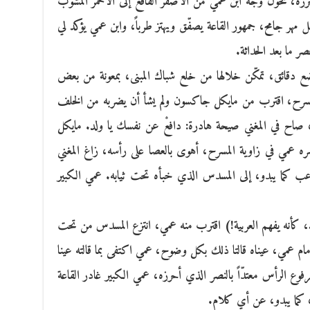
رزه، تحوّل وجه ابن عمي من الأصفر الفاقع إلى الأحمر المشوب
مهر جامح، جمهور القاعة يصفّق ويهتز طرباً، وابن عمي يؤكد لي
ر ما بعد الحداثة.
بضع دقائق، تمكّن خلالها من خلع شباك المبنى، بمعونة من بعض
رح، اقترب من مايكل جاكسون ولم يشأ أن يضربه من الخلف
 صاح في المغني صيحة هادرة: دافعْ عن نفسك يا ولد. مايكل
 عمي في زاوية المسرح، أهوى بالعصا على رأسه، زاغ المغني
رعب كما يبدو، إلى المسدس الذي خبأه تحت ثيابه. عمي الكبير
ه، كأنه يفهم العربية!) اقترب منه عمي، انتزع المسدس من تحت
ه أمام عمي، عيناه قالتا ذلك بكل وضوح، عمي اكتفى بما قالته عينا
فوع الرأس معتدّاً بالنصر الذي أحرزه، عمي الكبير غادر القاعة
، كما يبدو، عن أي كلام.