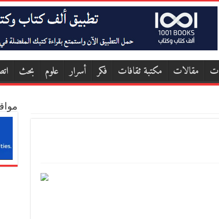
ات
مقالات
مكتبة ثقافات
فكر
أسرار
علوم
بحث
اتص
مواق