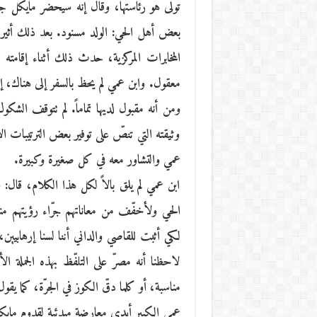
تولى هو رئاستها، وقال إنه سيحضر مايكل ج
بعض أهل الحي: الولد مسنود. بعد ذلك أثي
المخابرات المركزية، حدث ذلك أثناء إقامته
معقول. وابن عمي لم يحظ بالسفر إلى هناك، إلا
ومن أنه مقبول لديها تماماً. لم تتوقف الشك
وثيقته التي تنصّ على توفير بعض الترتيبات الأ
عمي والتشاور معه في كل صغيرة وكبيرة.
ابن عمي لم يلق بالاً لكل هذا الكلام، قا
الحي ولأخفّف من معاناتهم جرّاء رؤيتهم منا
لكي أثبت للقاصي والداني أننا لسنا إرهابيي
لاحظنا أنه مصرّ على التلفّظ بهذه الجملة ال
مناسبة، أو كلما دقّ الكوز في الجرّة، كما يقو
عمي الكبير أبدى معارضة مبدئية لقدوم مايك