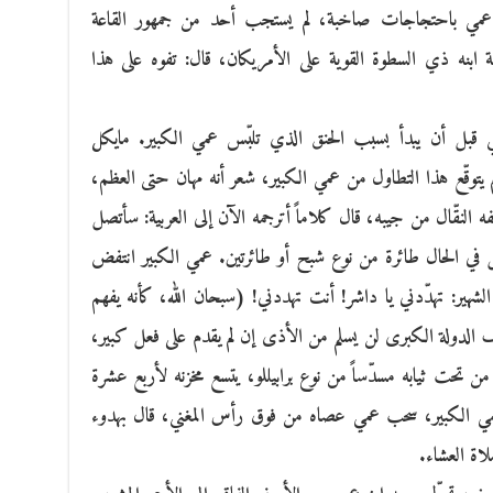
ه عمي باحتجاجات صاخبة، لم يستجب أحد من جمهور القاعة
ة ابنه ذي السطوة القوية على الأمريكان، قال: تفوه على هذا
قبل أن يبدأ بسبب الحنق الذي تلبّس عمي الكبير. مايكل
م يتوقّع هذا التطاول من عمي الكبير، شعر أنه مهان حتى العظم،
ه النقّال من جيبه، قال كلاماً أترجمه الآن إلى العربية: سأتصل
ل في الحال طائرة من نوع شبح أو طائرتين. عمي الكبير انتفض
لشهير: تهدّدني يا داشر! أنت تهددني! (سبحان الله، كأنه يفهم
الدولة الكبرى لن يسلم من الأذى إن لم يقدم على فعل كبير،
 من تحت ثيابه مسدّساً من نوع برابيللو، يتسع مخزنه لأربع عشرة
 الكبير، سحب عمي عصاه من فوق رأس المغني، قال بهدوء
لاة العشاء.