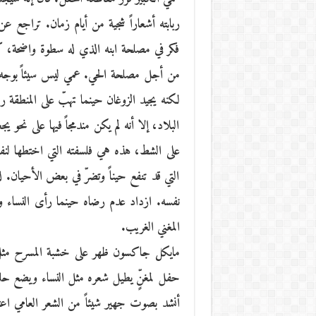
ربابته أشعاراً شجية من أيام زمان. تراجع
فكر في مصلحة ابنه الذي له سطوة واضحة، كما
من أجل مصلحة الحي. عمي ليس سيئاً بوجه ال
لكنه يجيد الزوغان حينما تهبّ على المنطقة ر
البلاد، إلا أنه لم يكن مندمجاً فيها على نحو
على الشط، هذه هي فلسفته التي اختطها لنفس
التي قد تنفع حيناً وتضرّ في بعض الأحيان.
نفسه. ازداد عدم رضاه حينما رأى النساء وا
المغني الغريب.
مايكل جاكسون ظهر على خشبة المسرح مثل
حفل لمغنٍّ يطيل شعره مثل النساء ويضع 
أنشد بصوت جهير شيئاً من الشعر العامي اعتاد 