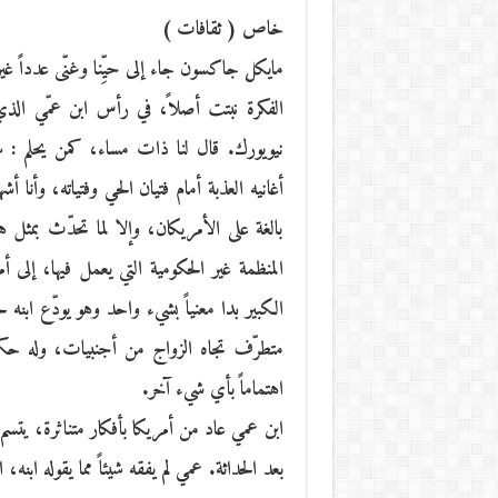
خاص ( ثقافات )
مايكل جاكسون جاء إلى حيِّنا وغنّى عدداً غير 
الفكرة نبتت أصلاً، في رأس ابن عمّي ا
نيويورك. قال لنا ذات مساء، كمن يحلم :
أغانيه العذبة أمام فتيان الحي وفتياته، وأنا أ
بالغة على الأمريكان، وإلا لما تحدّث بمثل ه
المنظمة غير الحكومية التي يعمل فيها، إلى أ
الكبير بدا معنياً بشيء واحد وهو يودّع ابنه
متطرّف تجاه الزواج من أجنبيات، وله حكمة 
اهتماماً بأي شيء آخر.
ابن عمي عاد من أمريكا بأفكار متناثرة، يتسم
بعد الحداثة. عمي لم يفقه شيئاً مما يقوله ابن