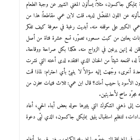
 بمايكل جاكسون، مثلاً: يسألون المغني الشهير عن وجبة الطعام
سألونه عن اللون المفضّل لديه. قلت لابن عمي مقاطعاً: هذا من
ق عمي الكبير على موقفه منه. أبديت رغبة في معرفة كيف تفكر
لملعونات يعانين من كبت مسعور، تصوّر، تسع عشرة فتاة من أصل
لن له إنهن يرغبن في الزواج منه. هكذا بكل صراحة ووقاحة.
 له، لتمنحه شيئاً من الحنان الذي افتقده لدى أخته التي نشرت
حدة أخرى، وجّهت إليه سؤالاً لا ينبئ بأي احترام: لماذا قمت
اللون الأسود يا حبيب أمك؟ قال ابن عمي: ثلاث فتيات سخرن من
نه مجرّد ماسح لأحذيتهن.
ت إلى ذهني الشكوك التي يثيرها حوله بعض أبناء الحي، أعاد
ادات، لتنظيم استقبال يليق بمايكل جاكسون، الذي لبّى دعوة
س في المضافة التي خصّصها لضيوفه الكرام، سيغني لهم على أنغام