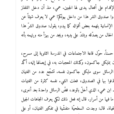
إقدام على أفعال يندى لها الجبين. عمي، منذ أن دخل التلفاز
بعدوا صندوق الشر هذا من داخل بيوتكم! عمي لا يعرف شيئاً عن
لإنسانية يلهمه بعض أقواله كما يبدو، يقول: صندوق الشرّ هذا
لحال من يصدّقه ويشدّ على يديه، ويجد من يهزأ منه ويتهمه بأنه
حسناً. حوّل قاعة الاجتماعات في المدرسة الثانوية إلى مسرح،
 بمايكل جاكسون، وكذلك المعجبات به، في إيصالها إليه، أكّد
ى الرسائل سوى مايكل جاكسون نفسه. تشجّع عدد من الفتيان
ل قذفوا بها في الصندوق، فعلت الشيء نفسه كثرة من الفتيات
 ابن عمي، الذي أخلّ بالوعد، فضّ الرسائل واحدة بعد أخرى،
ّ ما فيها من أسرار. قال إنه فعل ذلك لكي يعرف اتجاهات الجيل
حياة. قال: وجدت السطحيّة متفشّية في تفكير الفتيان، أو على