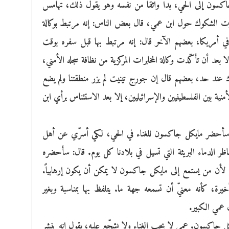
اكسون إلى الحي، بدا واثقاً من نفسه وهو يقول ذلك، تهامس
رت الشكوك حول ابن عمي، قال بعض الناس: إنه مرتبط بوكالة
 في أمريكا، بعضهم الآخر قال: إنه مرتبط بها قبل سفره بوقت
 بعد أن تأكّدت وكالة المخابرات المركزية من نظافة سجله الأمني،
وك عند حد، بعضهم قال إن جورج تينيت لم يزر منطقتنا ولم يضع
منية بين الفلسطينيين والإسرائيليين، إلا بعد الاستئناس برأي ابن
ل: سأحضر مايكل جاكسون للغناء في الحي، لكي أسرّي عن أهل
ظر الدماء البريئة التي تسيل في بلادنا كل يوم. قال: سأحضره
ن، لأن من يستمع إلى مايكل جاكسون لا يمكن أن يكون إرهابياً.
أخيرة، كأنه معنيّ أن تسمعه جهة ما. يتلفظ بها بمناسبة وبغير
ل عمي الكبير.
ل جاكسون. عمي لا يحب الغناء ولا يشجّع عليه، يقول إنه ينشر