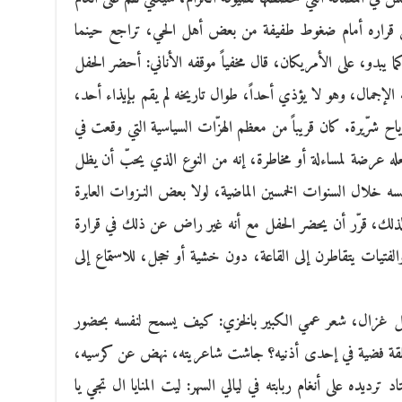
 عن قراره أمام ضغوط طفيفة من بعض أهل الحي، تراجع حينما
 يبدو، على الأمريكان، قال مخفياً موقفه الأناني: أحضر الحفل
إجمال، وهو لا يؤذي أحداً، طوال تاريخه لم يقم بإيذاء أحد،
ياح شرّيرة. كان قريباً من معظم الهزّات السياسية التي وقعت في
 يجعله عرضة لمساءلة أو مخاطرة، إنه من النوع الذي يحبّ أن يظل
ه خلال السنوات الخمسين الماضية، لولا بعض النـزوات العابرة
 لذلك، قرّر أن يحضر الحفل مع أنه غير راض عن ذلك في قرارة
لفتيات يتقاطرن إلى القاعة، دون خشية أو خجل، للاستماع إلى
 غزال، شعر عمي الكبير بالخزي: كيف يسمح لنفسه بحضور
حلقة فضية في إحدى أذنيه؟ جاشت شاعريته، نهض عن كرسيه،
ترديده على أنغام ربابته في ليالي السهر: ليت المنايا ال تجي يا