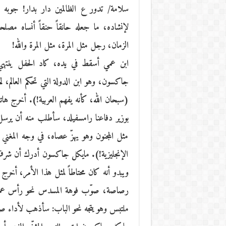
سلامة/ تدور ع الظالمين دار بدار! جوب
لإنشاده، ما جعله حانقاً حنقاً أنساه مصلح
الزمان، رجل مثل المرة، مثل المرة والله!
ابن عمي أسقط في يده، كاد الحفل ينتهي 
جاكسون، وهو ابن الدولة التي تحكم العالم، ل
(سبحان الله، كأنه يفهم العربية!). أخرج هاتف
بوزير دفاعنا رامسفيلد، سأطلب منه أن يرس
مثل المجنون وهو يهزّ عصاه، في وجه المغني ا
الإنجليزية!). مايكل جاكسون أدرك أن شرف 
ويبدو أنه كان محتاطاً لمثل هذا الأمر، أخرج
رصاصة، صوّب فوهة المسدس نحو رأس عمي
ملتبس وهو يتجه نحو الباب: سأذهب لأداء ص