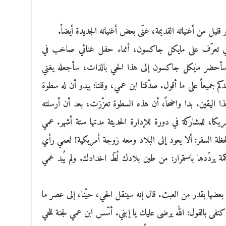
قليل من أغنياته القديمة، غنّى بعض أغنياته الجديدة أيضاً.
لذي تعرّف على مايكل جاكسون، أثناء حفل غنائي صاخب في
 سأحضر مايكل جاكسون إلى هذا الحي بالذات، سأجعله يغني
شهدكم جميعاً على ما أقول. صدّقنا ابن عمي، وقلنا: يبدو أن له سطوة
ذا اليقين. بدا واضحاً، أن هذه السطوة تعزّزت، بعد أن أرسلته
مريكا، للمشاركة في دورة للإدارة الحديثة مدتها ستة أشهر. عمي
 لحظة السفر: ألا يعود إلى البلاد ومعه زوجة أمريكية! لعمي رأي
يردّدها باستمرار: من طين بلادك لُطّ اخدادك. ولم يُبد عمي
 بعضها بقدر من العبث. قال إنه سينقل الحي، حيّنا، إلى عصر ما
ه، اكتفى بالقول: الله يرضى عليك يا إبني. أسّس ابن عمي لجنة للحي