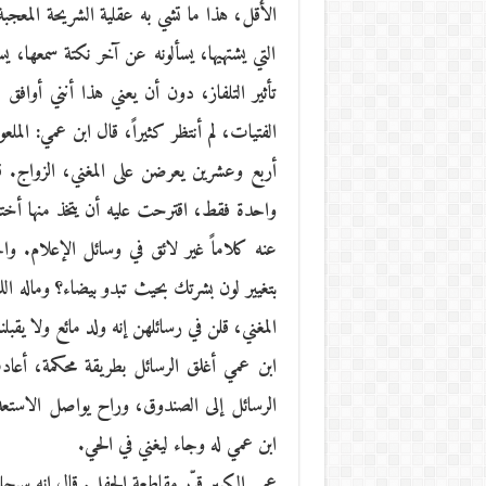
الأقل، هذا ما تشي به عقلية الشريحة المعجبة
التي يشتهيها، يسألونه عن آخر نكتة سمعها، ي
تأثير التلفاز، دون أن يعني هذا أنني أواف
الفتيات، لم أنتظر كثيراً، قال ابن عمي: ا
أربع وعشرين يعرضن على المغني، الزواج. ق
واحدة فقط، اقترحت عليه أن يتخذ منها أختاً
عنه كلاماً غير لائق في وسائل الإعلام. وا
بتغيير لون بشرتك بحيث تبدو بيضاء؟ وماله 
المغني، قلن في رسائلهن إنه ولد مائع ولا يقبل
ابن عمي أغلق الرسائل بطريقة محكمة، أعاد
الرسائل إلى الصندوق، وراح يواصل الاستعد
ابن عمي له وجاء ليغني في الحي.
عمي الكبير قرّر مقاطعة الحفل. قال إنه سيجل