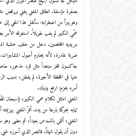
مايكل جاكسون ابتهج للنصر المؤزّر الذي أح
بصفرة مؤسفة. انطلق المغني يغني ويرقص مثل 
وهو يبرأ من اضطرابه: سأنقل هذا الحي إلى عص
عمّي الكبير لم يغب طويلاً. استغرقه الأمر 
مريديه المخلصين. دخل من خلف خشبة المس
ضربة غادرة، لأنه يحترم أصول المشاجرات،
جاكسون قفز مبتعداً مثل قرد مذعور، حاصره
عنها في اللحظة الأخيرة، لم يفطن، بسبب ال
أمره بحزم: ارفع يديك.
المغني امتثل لكلام عمي الكبير، (سبحان الل
ثيابه بحركة بارعة من يده. أقرّ المغني بهزيمت
المغني، ألقى بالمسدس بعيداً، ثم مضى وهو مر
دون أن يقول شيئاً، فالنصر الذي أحرزه غني