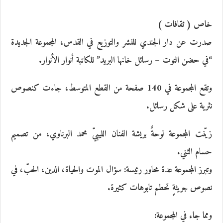
خاص ( ثقافات )
صدرت عن دار الجندي للنشر والتوزيع في القدس، المجموعة الجديدة
“في حضن التوت – رسائل خانها البريد” للكاتبة أنوار الأنوار.
وتقع المجموعة في 140 صفحة من القطع المتوسط، جاءت كنصوص
نثرية على شكل رسائل.
زيّنت المجموعة لوحةٌ بريشة الفنان الليبيّ محمد البرناوي، من تصميم
حسام الثني.
وتبرز المجموعة عدة محاور رئيسة: سؤال الموت والحياة، الدين، الحبّ، في
نصوص جريئةٍ تحطم تابوهات كثيرة.
ومما جاء في المجموعة: