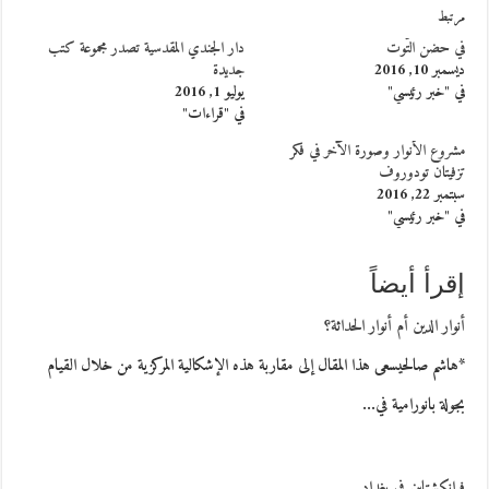
مرتبط
في حضن التّوت
دار الجندي المقدسية تصدر مجموعة كتب
ديسمبر 10, 2016
جديدة
في "خبر رئيسي"
يوليو 1, 2016
في "قراءات"
مشروع الأنوار وصورة الآخر في فكر
تزفيتان تودوروف
سبتمبر 22, 2016
في "خبر رئيسي"
إقرأ أيضاً
أنوار الدين أم أنوار الحداثة؟
*هاشم صالحيسعى هذا المقال إلى مقاربة هذه الإشكالية المركزية من خلال القيام
بجولة بانورامية في…
فرانكشتاين فى بغداد