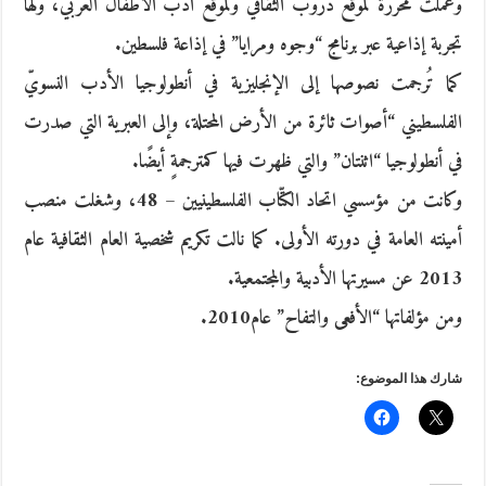
وعملت محررةً لموقع دروب الثقافي ولموقع أدب الأطفال العربي، ولها
تجربة إذاعية عبر برنامج “وجوه ومرايا” في إذاعة فلسطين.
كما تُرجمت نصوصها إلى الإنجليزية في أنطولوجيا الأدب النسويّ
الفلسطيني “أصوات ثائرة من الأرض المحتلة، وإلى العبرية التي صدرت
في أنطولوجيا “اثنتان” والتي ظهرت فيها كمترجمةٍ أيضًا.
وكانت من مؤسسي اتحاد الكتّاب الفلسطينيين – 48، وشغلت منصب
أمينته العامة في دورته الأولى. كما نالت تكريم شخصية العام الثقافية عام
2013 عن مسيرتها الأدبية والمجتمعية.
ومن مؤلفاتها “الأفعى والتفاح” عام2010.
شارك هذا الموضوع: