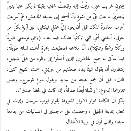
بجنونٍ غريب عني، وثَبتُ إليه وقبضتُ شفتيه بقبلةٍ لم يكن عنها بديلٌ
ليحتويَ ما بعث فيّ من نشوةٍ وأنا أستمع إلى حديثه المدهش، ثمّ أسرعت
أهرب مغادرةً المكان قبل أن يعود إليّ عقلي فيقتلني. غير آبهةٍ بكلّ من
حولي. أبلغتني أمّي التي تركتُها هناك، فيما بعد، (وهي توسعني ضربًا
وركلًا وشتمًا وتنكيلًا)، أنّ ملامحه اصطبغت بحمرةٍ ألجمَت لسانه طويلًا،
فيما حدّق به جميع الحاضرين الذين أصغَوا إلى وقاره من قبلُ بتبجيل،
ينتظرون أن يقول شيئًا يبدّد صعقتهم من جريمتي. صمت الشيخ كثيرًا،
قالت، قبل أن يجمع هيبته من جديد ويقول بنبرةٍ تترجرج، وعينين
تغزوهما الدموع: “والقُبلة أيضًا صدقةٌ، إن كانت في لحظة صدق”..
يذكر أن الكاتبة انوار الانوار المعروفة بانوار ايوب سرحان ولدت في
نحف بمدينة الجليل ، وحصلت على ماجستير في اللسانيات من جامعة
حيفا، ولقب أول في تربية الأطفال