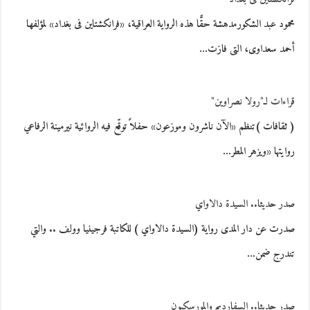
محمود عبد الشكورمدهشة حقًّا هذه الرواية العراقية، «فرانكشتاين فى بغداد» لمؤلفها
أحمد سعداوى، التى فازت…
قراءات لـ"رولا نصراوين"
( ثقافات )تنظم «الآن ناشرون وموزعون» حفلاً توقّع فيه الروائية نيرمينة الرفاعي
روايتها «ويزهر المطر…
صدر حديثا.. السيدة دالاواي
صدرت عن دار المدى رواية (السيدة دالاواي ) للكاتبة فرجينيا وولف .. والتي
تندرج ضمن…
صدر حديثا.. السفارديم والمورسكيون