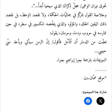
تحرق نيران الوغى/ سجلّ ذكراك الذي سيحيا أبداً…”.
وخلاصة القول تتركّز في جماليّات الحكمة، ولا نقصد الوعظ، بل نقصد
ذلك اليقين الخالد، والمؤلم، والذي يلخّصه شكسبير في سطر، في حين
نمارسه في حروب ودماء وحرمان، يقول:
تعلّمت من الدمار أن أتأمّل فأقول/ إنّ الزمن سيأتي ويأخذ منّي
حبيبي…
السونيتات بترجمة جبرا إبراهيم جبرا.
_____
*موقع عمّان.نت
شارك هذا الموضوع: