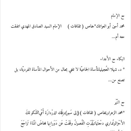
مع الإمام
محمد أمين أبو العواتك*خاص ( ثقافات ) الإمام السيد الصادق المهدي اتفقت
معه أم…
البكاء مع الأعداء
* د. شهلا العُجيليالمأساة الجماعيّة لا تلغي بحال من الأحوال المأساة الفرديّة، بل
تصنع من…
مع النّهْر
*محمد الزهراويخاص ( ثقافات )(إلى سَبو)وتِلْك الدرْدارَة أُمّي!تشْكو لكَ
الأحْزالوتُداري دمْعتَهاتبَلّدَتِ الْفُصولُ وقَفَتْ عَن دَوَرانِها فغاضَ الْمَاءُ تَراجَعَ