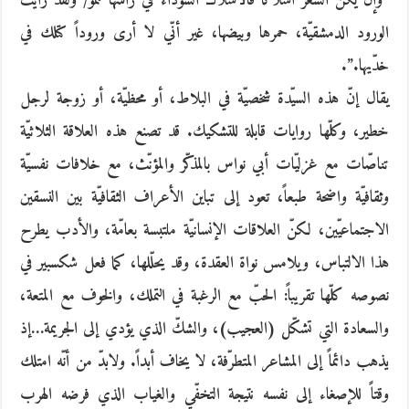
“وإن يكن الشعر أسلاكاً فالأسلاك السوداء في رأسها تنمو/ ولقد رأيت
الورود الدمشقيّة، حمرها وبيضها، غير أنّي لا أرى وروداً كتلك في
خدّيها.”.
يقال إنّ هذه السيّدة شخصيّة في البلاط، أو محظيّة، أو زوجة لرجل
خطير، وكلّها روايات قابلة للتشكيك. قد تصنع هذه العلاقة الثلاثيّة
تناصّات مع غزليّات أبي نواس بالمذكّر والمؤنّث، مع خلافات نفسيّة
وثقافيّة واضحة طبعاً، تعود إلى تباين الأعراف الثقافيّة بين النسقين
الاجتماعيّين، لكنّ العلاقات الإنسانيّة ملتبسة بعامّة، والأدب يطرح
هذا الالتباس، ويلامس نواة العقدة، وقد يحلّلها، كما فعل شكسبير في
نصوصه كلّها تقريباً: الحبّ مع الرغبة في التملك، والخوف مع المتعة،
والسعادة التي تشكّل (العجيب)، والشكّ الذي يؤدي إلى الجريمة…إذ
يذهب دائماً إلى المشاعر المتطرّفة، لا يخاف أبداً. ولابدّ من أنّه امتلك
وقتاً للإصغاء إلى نفسه نتيجة التخفّي والغياب الذي فرضه الهرب