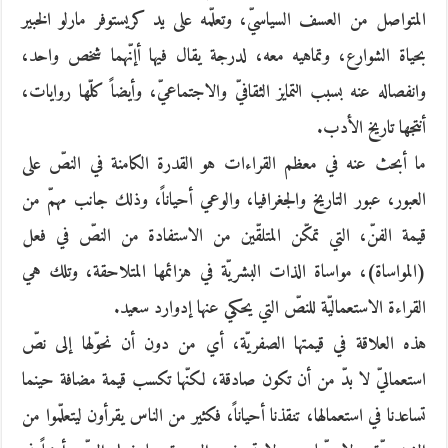
المتواصل من العسف السياسيّ، وتعلّمه على يد كريستوفر مارلو الخبير
بحياة الشوارع، وتماهيه معه، لدرجة يقال فيها أإنّهما شخص واحد،
وانفصاله عنه بسبب التمايز الثقافيّ والاجتماعيّ، وأيضاً كلّها روايات،
أنتجها تاريخ الأدب.
ما أبحث عنه في معظم القراءات هو القدرة الكامنة في النصّ على
العبور، عبور التاريخ والجغرافيا، والوعي أحياناً، وذلك جانب مهمّ من
قيمة الفنّ، التي تمكّن المتلقّين من الاستفادة من النصّ في فعل
(المواساة)، مواساة الذات البشريّة في هزائمها المتلاحقة، وتلك هي
القراءة الاستعماليّة للنصّ التي يحكي عنها إدوارد سعيد.
هذه العلاقة في قيمتها الصفريّة، أي من دون أن نحوّلها إلى نصّ
استعماليّ لا بدّ من أن تكون صادقة، لكنّها تكسب قيمة مضافة حينما
تساعدنا في استعمالها، تنقذنا أحياناً، فكثير من الناس يقرأون ليتعلّموا من