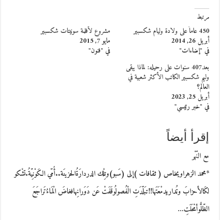
مرتبط
450 عاماً على ولادة وليام شكسبير
مشروع لأفلمة سونيتات شكسبير
أبريل 26, 2014
مايو 7, 2015
في "إضاءات"
في "فنون"
بعد407 سنوات على رحيله: لماذا يبقى
وليم شكسبير الكاتب الأكثر شعبية في
العالم؟
أبريل 25, 2023
في "خبر رئيسي"
إقرأ أيضاً
مع النّهْر
*محمد الزهراويخاص ( ثقافات )إلى (سَبو)وتِلْك الدردارَةُالحزينَة..أُمّي الكَوْنِيّةُ.تشْكو
لكَالأحزابَ وتُداريدمْعَتَها!!تبَلّدَتِ الْفُصولُوقَفَتْ عَن دَوَرانِهافغاضَ الْمَاءُتَراجَعَ
الظّلُّوأمْحَلَتِ…