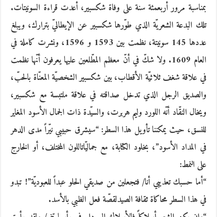
بمناسبة مرور أربعمئة سنة على وفاة شكسبير، أعدت قراءة السونيتات.
تلك البدعة الشعريّة الذي طوّرها شكسبير عن الإيطاليّ بترارك، ويبلغ
عددها 145 سونيتة، نظمت بين 1593 و 1596، ونشرت كاملة في
العام 1609. ولا شكّ في أنّ معظم المطّلعين عليها يعرفون أنّها نظمت
في علاقة شغف ثلاثيّة الأقطاب، بين شكسبير الشخصيّة المعنّاة بالحبّ،
والصديق الرجل الذي تدخل صداقته في علاقة ملتبسة مع شكسبير،
ويخال النقّاد أنّه اللورد وليم هربرت، والسيّدة ذات الجمال الأسود المغاير
للنسق، حيث يمكننا تأويل هذا السطر: “سيشرق حبيبي نيّراً مدى الدهر
في المداد الأسود”، بخلود الكتابة، مع جماليّاتاللون المختلف، أو الخارج
على النمط:
“أما حسبك تعذيبي أنا/ فتجعلين من صديقي الحلو عبداً للعبوديّة”! تبدو
في هذا السطر محاكاة ثقافة الصيدلقصّة فعل الظبي بالأسد.