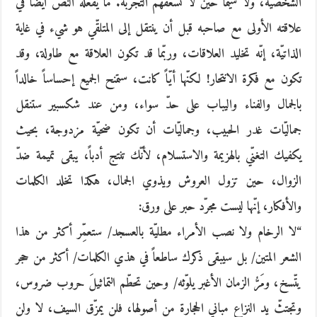
الشخصيّة، ولا سيّما حين لا تسعفهم التجربة. ما يفعله النصّ أيضاً في
علاقته الأولى مع صاحبه قبل أن ينتقل إلى المتلقّي هو شيء في غاية
الذاتيّة، إنّه تخليد العلاقات، وربّما قد تكون العلاقة مع طاولة، وقد
تكون مع فكرة الانتحار! لكنّها أيّاً كانت، ستمنح الجميع إحساساً خالداً
بالجمال والفناء واليباب على حدّ سواء، ومن عند شكسبير ستنقل
جماليّات غدر الحبيب، وجماليّات أن تكون ضحيّة مزدوجة، بحيث
يكفيك التغنّي بالهزيمة والاستسلام، لأنّك تنتج أدباً، يبقى تميمة ضدّ
الزوال، حين تزول العروش ويذوي الجمال، هكذا تخلد الكلمات
والأفكار، إنّها ليست مجرّد حبر على ورق:
“لا الرخام ولا نصب الأمراء مطليّة بالعسجد/ ستعمِّر أكثر من هذا
الشعر المتين/ بل سيبقى ذكرك ساطعاً في هذي الكلمات/ أكثر من حجر
يتّسخ، ومَرُّ الزمان الأغبر يلوّثه/ وحين تحطّم التماثيلَ حروب ضروس،
وتجتثّ يد النزاع مباني الحجارة من أصولها، فلن يمزّق السيف، لا ولن