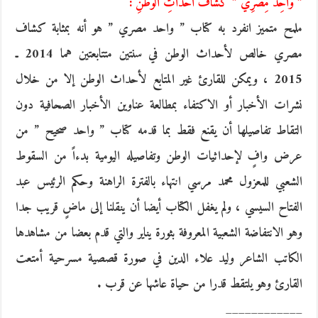
” واحِدٌ مِصْرِيُّ ” كَشَّافُ أحْدَأثِ الوَطَنِ :
ملمح متميز انفرد به كتاب ” واحد مصري ” هو أنه بمثابة كشاف
مصري خالص لأحداث الوطن في سنتين متتابعتين هما 2014 ـ
2015 ، ويمكن للقارئ غير المتابع لأحداث الوطن إلا من خلال
نشرات الأخبار أو الاكتفاء بمطالعة عناوين الأخبار الصحافية دون
التقاط تفاصيلها أن يقنع فقط بما قدمه كتاب ” واحد صحيح ” من
عرض وافٍ لإحداثيات الوطن وتفاصيله اليومية بدءاً من السقوط
الشعبي للمعزول محمد مرسي انتهاء بالفترة الراهنة وحكم الرئيس عبد
الفتاح السيسي ، ولم يغفل الكتاب أيضا أن ينقلنا إلى ماضٍ قريب جدا
وهو الانتفاضة الشعبية المعروفة بثورة يناير والتي قدم بعضا من مشاهدها
الكاتب الشاعر وليد علاء الدين في صورة قصصية مسرحية أمتعت
القارئ وهو يلتقط قدرا من حياة عاشها عن قرب .
____________