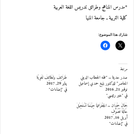
*مدرس المناهج وطرائق تدريس اللغة العربية
كلية التربية ـ جامعة المنيا
شارك هذا الموضوع:
مرتبط
صدر حديثا .. “فقه الخطاب الديني
طَرَائِفُ ولَطَائِفُ لُغَوِيَّة
المعاصر” للدكتور بليغ حمدي إسماعيل
يناير 29, 2017
نوفمبر 21, 2016
في "إضاءات"
في "خبر رئيسي"
جَمَالُ حِمْدَان .. الجُغْرَافيَا حِيْنَمَا تَسْتَحِيْلُ
حَالَةَ تَصَوُّفٍ
أبريل 16, 2017
في "إضاءات"