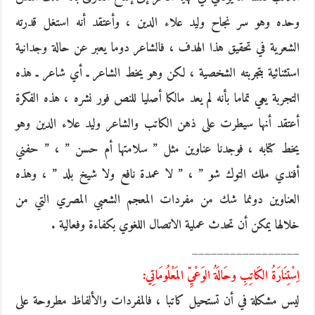
وحده وهو سر نجاح وليد علاء الدين ، وأعتقد أنه استغل قدرته
الشعرية في تحقيق هذا الهدف ، فالشاعر دوما يعبر عن حالة وجدانية
استثنائية بتجربته الشخصية ، لكن وهو يخط الشاعر ـ أي شاعر ـ هذه
التجربة يعي تماما بأنه لم يعد مالكا أصليا للنص فور نشره ، هذه الفكرة
أعتقد أنها سيطرت على ذهن الكاتب والشاعر وليد علاء الدين وهو
يخط كتابه ، فوجدنا عناوين مثل ” سلامتها أم حسن ” ، ” حفني
أفندي ملك التوك شو ” ، ” لا عمدة نافع ولا شيخ بلد ” ، وهذه
العناوين دونما شك من مفردات المعجم الشعبي المصري التي من
خلالها يمكن أن تحدث عملية الاتصال اللغوي بكفاءة وفعالية .
_________________
اِسْتِنَارَةُ الكَاتِبِ وحَالَةُ الوَعْيِّ المَعْلُومَاتِي:
ليس مشكلة في أن تستحيل كاتبا ، فالمفردات والألفاظ مطروحة على