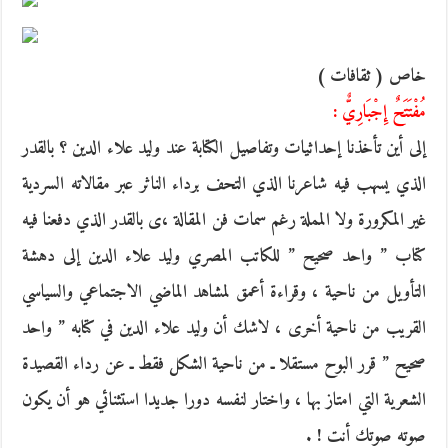
خاص ( ثقافات )
مُفْتَتَحٌ إِجْبَارِيٌّ :
إلى أين تأخذنا إحداثيات وتفاصيل الكتابة عند وليد علاء الدين ؟ بالقدر
الذي يسهب فيه شاعرنا الذي التحف برداء الناثر عبر مقالاته السردية
غير المكرورة ولا المملة رغم سمات فن المقالة ،ى بالقدر الذي دفعنا فيه
كتاب ” واحد صحيح ” للكاتب المصري وليد علاء الدين إلى دهشة
التأويل من ناحية ، وقراءة أعمق لمشاهد الماضي الاجتماعي والسياسي
القريب من ناحية أخرى ، لاشك أن وليد علاء الدين في كتابه ” واحد
صحيح ” قرر البوح مستقلا ـ من ناحية الشكل فقط ـ عن رداء القصيدة
الشعرية التي امتاز بها ، واختار لنفسه دورا جديدا استثنائي هو أن يكون
صوته صوتك أنت ! .