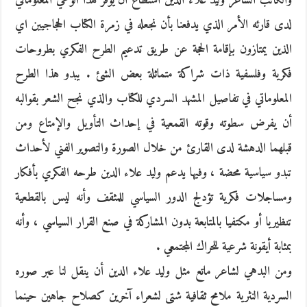
والكاتب الشاعر وليد علاء الدين استطاع أن يوفر هذا الوعي المعلوماتي
لدى قارئه الأمر الذي يدفعنا بأن نجعله في زمرة الكتاب الحجاجيين اي
الذين يمتازون بإقامة الحجة عن طريق تدعيم الطرح الفكري بطروحات
فكرية وفلسفية ذات شراكة متماثلة بعض الشئ . يبدو هذا الطرح
المعلوماتي في تفاصيل المشهد السردي للكتاب والذي نجح الشعر بقوالبه
أن يفرض سطوته وقوته القمعية في إحداث التأويل والإمتاع ومن
قبلهما الدهشة لدى القارئ من خلال الصورة والتصوير الفني لأحداث
تبدو سياسية محضة ، وفيها يدعم وليد علاء الدين طرحه الفكري بأفكار
ومساجلات فكرية تؤدلج الدور السياسي للمثقف وأنه ليس بالقطعية
تنظيريا أو مكتفيا بالمتابعة بدون المشاركة في صنع القرار السياسي ، وأنه
بمثابة أيقونة شرعية للحراك المجتمعي .
ومن البدهي لشاعر ماتع مثل وليد علاء الدين أن ينقل لنا عبر صوره
السردية النثرية ملامح ثقافية شتى لشعراء آخرين كصلاح جاهين حينما