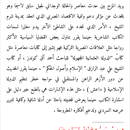
يريد المزج بين حدث معاصر والحالة الوجداني لجيل سابق لاسيما وهو
يتحدث عن مؤتمر دعم وتنمية الاقتصاد المصري الذي انعقد بمدينة شرم
الشيخ ، الأمر الذي نجده على الشاطئ الآخر يبدو مغايرا لسمات
الكاتب الشاعرية حينما يقرر تناول بعض القضايا السياسية الأكثر
رواجا مثل العلاقات المصرية التركية فهو يشير إلى كتابات معاصرة مثل
كتابُ “الدولة العثمانية المجهولة” للباحث أحمد آق كوندز ، أو كتاب
الشيخ علي عبد الرازق ” الإسلام وأصول الحكم ” ، حينما يقرر الحديث
عن دور الأزهر الراهن والمستقبلي في مواجه خطر تنظيم الدولة
الإسلامية ( داعش ) ، مثل هذه الإشارات هي بالطبع خير دليل على
استنارة الكاتب حينما يعرض قضيته باحثا عن أدلة شافية وكافية لتبرير
عرضه السردي وتدعيم أفكاره المطروحة .
____________