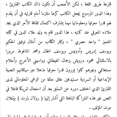
قارعة طريق اللغة ، لكن الأصعب أن تكون ذاك الكاتب القارئ ،
وهذا الدور المزدوج يجعل الكاتب كرها ملتزما أمام قارئيه في أن يقدم
لهم قدرا معرفيا ومعلوماتيا مهما يشارف اكتمال ثقافة الآخر الذي يجد
ملاذه المعرفي عند كاتبه ، هذا الدور قام به وليد علاء الدين في كتابه
المتميز ” واحد مصري ” ، وكبار الكتاب من أمثال توفيق الحكيم
ويوسف إدريس وأدونيس ويوسف الخال ومحمد الماغوط مرورا
بالاستثنائي محمود درويش وجمال الغيطاني وواسيني الأعرج وأحلام
مستغانمي وغيرهم كانوا يمررون قدرا معرفيا مذهلا عبر سياقاتهم النصية
الإبداعية أو السردية مستهدفين خلق حالة من الوعي المعلوماتي لدى
القارئ الذي اختلف دوره عن السابق بعد أن استحال شريكا فاعلا في
النص غير هذه الشراكة الباهتة التي أشار إليها ( رولان بارت ) بإعلان
موت المؤلف .