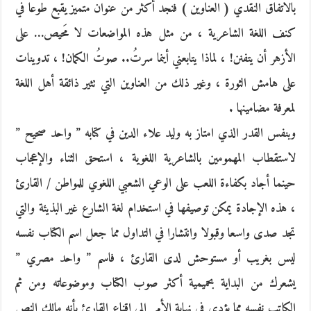
بالاتفاق النقدي ( العناوين ) فنجد أكثر من عنوان متميز يقبع طوعا في
كنف اللغة الشاعرية ، من مثل هذه المواضعات لا مَحيص… على
الأزهر أن يتفنن! ، لماذا يتابعني أينما سرتُ.. صوتُ الكمان! ، تدوينات
على هامش الثورة ، وغير ذلك من العناوين التي تثير ذائقة أهل اللغة
لمعرفة مضامينها .
وبنفس القدر الذي امتاز به وليد علاء الدين في كتابه ” واحد صحيح ”
لاستقطاب المهمومين بالشاعرية اللغوية ، استحق الثناء والإعجاب
حينما أجاد بكفاءة اللعب على الوعي الشعبي اللغوي للمواطن / القارئ
، هذه الإجادة يمكن توصيفها في استخدام لغة الشارع غير البذيئة والتي
تجد صدى واسعا وقبولا وانتشارا في التداول مما جعل اسم الكتاب نفسه
ليس بغريب أو مستوحش لدى القارئ ، فاسم ” واحد مصري ”
يشعرك من البداية بحميمية أكثر صوب الكتاب وموضوعاته ومن ثم
الكاتب نفسه مما يؤدي في نهاية الأمر إلى إقناع القارئ بأنه مالك النص