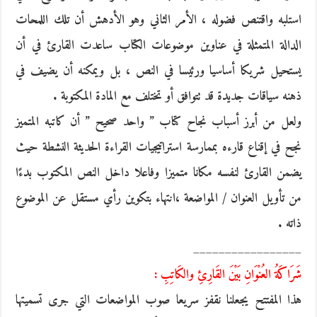
استلبه واقتنص فضوله ، الأمر الثاني وهو الأدهش أن تلك اللمحات
الدالة المتمثلة في عناوين موضوعات الكتاب ساعدت القارئ في أن
يستحيل شريكا أساسيا ورئيسا في النص ، بل ويمكنه أن يضيف في
ذهنه سياقات جديدة قد تتوافق أو تختلف مع المادة المكتوبة .
ولعل من أبرز أسباب نجاح كتاب ” واحد صحيح ” أن كاتبه المتميز
نجح في إقناع قارءه بممارسة استراتيجيات القراءة الحديثة النشطة حيث
يضمن القارئ لنفسه مكانا متميزا وفاعلا داخل النص المكتوب بدءًا
من تأويل العنوان / المواضعة ،انتهاء بتكوين رأي مستقل عن الموضوع
ذاته .
_________________
شَرَاكَةُ العُنْوَانِ بَيْنَ القَارِئِ والكَاتِبِ :
هذا المفتتح يجعلنا نقفز سريعا صوب المواضعات التي جرى تسميتها