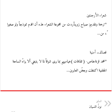
شعراء الأرجنتين
*ترجمة وتقديم: صباح زوينأردت من مجموعة الشعراء هذه أن اقدم نموذجاً ولو صغيرا
ً، من…
قصائد.. أمنية
*محمد قرنةخاص- ( ثقافات )هياميهيم بما يرى شوقاً لما لا ينبغي ألا يراهُ الساحة
الخلفية اكتظت وبعضُ العابرين…
السابق
نونُ النسيان