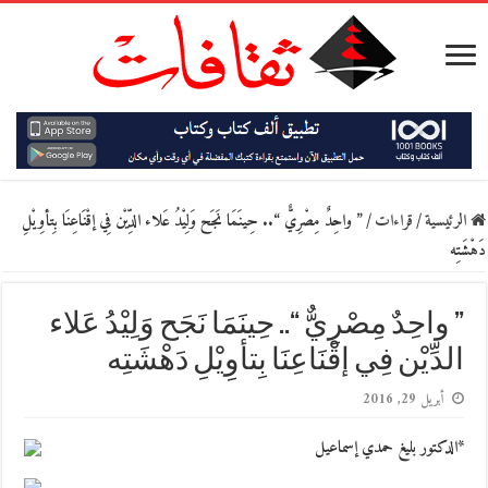
الرئيسية
/
قراءات
/
” واحِدٌ مِصْرِيٌّ “.. حِينَمَا نَجَح وَلِيْدُ عَلاء الدِّيْن فِي إقْنَاعِنَا بِتأوِيْلِ
دَهْشَتِه
” واحِدٌ مِصْرِيٌّ “.. حِينَمَا نَجَح وَلِيْدُ عَلاء
الدِّيْن فِي إقْنَاعِنَا بِتأوِيْلِ دَهْشَتِه
أبريل 29, 2016
*الدكتور بليغ حمدي إسماعيل