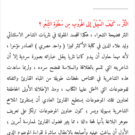
_____________
النَّثْرُ .. كَيْفَ السَّبِيْلُ إلى الهُرُوبِ مِن سَطْوَةِ الشِّعْرِ ؟
النثر فضيحة الشعراء ، هكذا تتجسد المقولة في نثريات الشاعر الاستثنائي
وليد علاء الدين في كتابة الأكثر تميزا ( واحد مصري ) الصادر مؤخرا ،
لأنه مهما حاول أن يبدو كاتبا نثريا ينقل عباراته بصورة سردية إلا أن
شاعريته التي تتسم بالطلاقة والسلاسة تفضح سرده ، ولربما ساعدت
هذه الشاعرية في اقتناص لحظات طويلة من انتباه القارئ والتفاته
للموضوعات التي اشتمل عليها الكتاب ، ومنذ الإطلالة الأولى الخاطفة
لعناوين تلك الموضوعات يستطيع القارئ العادي أن يستقرئ الملامح
الشاعرية بسهولة ويسر ؛ كون عناوين الموضوعات ترتكز على تعريف
جوهر البلاغة بأنها لمحة دالة ، مما يثير فضول القارئ لممارسة أمرين ؛
الأول أن يباغت عينيه وأصابعه بالانتقال مباشرة لقراءة الموضوع الذي