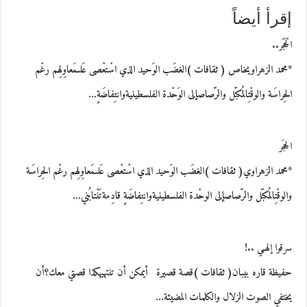
إقرأ أيضاً
الْحَجَر..
*محمد الزهراويخاص ( ثقافات )الغضَب الوَحيد الذي اسْتعْصى عَلىمَعاوِلِهم رغْم
الحِراسَة والوقْتِالمُكبّل والرّصاصإلى الوَحْدة الفلسطينيةوانتِفاضَةٍ…
الحجَر
*محمد الزهراوي( ثقافات )الغضَب الوَحيد الذي اسْتعْصى عَلىمَعاوِلِهم رغْم الحِراسَة
والوقْتِالمُكبّل والرّصاصإلى الوحْدة الفلسطينيةوانتِفاضَةٍ قادِمةتَنْتابُني…
سرقوا إلهـي ..!
حفيظة قاره بيبان( ثقافات )قصة قصيرة أيمكن أن تنتهيهكذا قصتي معك؟أن
يختفي الصوت الزلال والكلمات المضيئة…