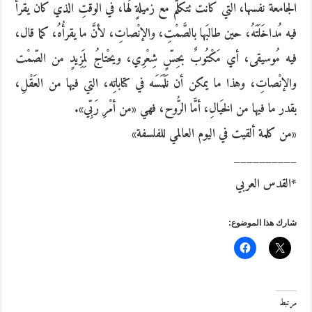
الجامعة نفسها، التي كانت تتكلَّم مع زميلةٍ لَها، في الوقتِ الذي كان يقرأ
فيه مُداخَلَتَهُ، حين طالبَها بالصَّمْتِ، والإنْصاتِ، لأنَّ ما يقرأُهُ، كما قال،
فيه مُوسيقى، أي مَكْتُوبٌ بحِسٍّ شِعْرِي، ويحْتاجُ لِمَزِيدٍ من الصّمْت
والإنْصاتِ، وهذا ما يمكن أن نَلْمَسَه في كتاباتِه، التي فيها من العَقْلِ،
بقدر ما فيها من الخَيالِ، أمَّا الرُّوح، فهي «من أمْرِ رَبِّي».
«من كلمة ألقيت في اليوم العالمي للفلسفة»
__________
*القدس العربي
شارك هذا الموضوع:
مرتبط