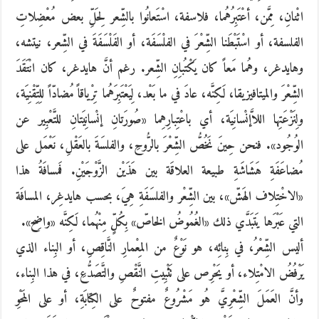
اثْنانِ، مِمَّن، أعْتَبِرُهُما، فلاسفة، اسْتَعانُوا بالشِّعر لِحَلِّ بعض مُعْضِلاتِ
الفلسفة، أو اسْتَبْطَنا الشِّعْرَ في الفلْسَفَة، أو الفَلْسَفَةَ في الشِّعر، نيتشه،
وهايدغر، وهُما مَعاً كان يَكْتُباِنِ الشِّعر. رغم أنَّ هايدغر، كان انْتَقَدَ
الشِّعْرَ والميتافيزيقا، لَكِنَّه، عادَ في ما بَعْد، لِيَعْتَبِرَهُما تِرْياقاً مُضادّاً للِتِّقْنِيَة،
ولِنَزْعَتِها اللاَّإنْسانِيَة، أي باعْتِبارِهِما «صُورَتانِ إنْسانِيَتانِ للتَّعْبِير عن
الوُجُود». فنحن حِينَ نَخُصُّ الشِّعْرَ بالرُّوحِ، والفلسَةَ بالعَقْلِ، نَعْمَل على
مُضاعَفَةِ هَشَاشَةِ طبيعة العلاقَة بين هَذَيْن الزَّوْجَيْنِ. فَمسافَةُ هذا
«الاخْتِلاف الهَشّ»، بين الشِّعْر والفلسَفَةِ هِيَ، بحسب هايدغِر، المسافَة
التي عَبْرَها يَتبَدَّي ذلك «الغُمُوضُ الخاصّ» بِكُلٍّ مِنْهُما، لَكِنَّه «واضِح».
أليس الشِّعْرُ، في بِنائِه، هو نَوْعٌ من المِعْمارِ النَّاقِصِ، أو البِناء الذي
يَرْفُضُ الامْتِلاء، أو يَحْرِص على تَثْبِيتِ النَّقْصِ والتَّصَدُّعِ، في هذا البِناء،
وأنَّ العَمَلَ الشِّعْرِيَّ هُو مَشْرُوعٌ مفتوحٌ على الكِتابَةِ، أو على المَحْوِ