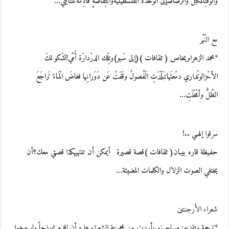
والوقْتِالمُكبّل والرّصاصإلى الوحْدة الفلسطينيةوانتِفاضَةٍ قادِمةتَنْتابُني…
مع النّهْر
*محمد الزهراويخاص ( ثقافات )(إلى سَبو)وتِلْك الدرْدارَة أُمّي!تشْكو لكَ
الأحْزالوتُداري دمْعتَهاتبَلّدَتِ الْفُصولُ وقَفَتْ عَن دَوَرانِها فغاضَ الْمَاءُ تَراجَعَ
الظّلُّ وأمْحَلَتِ…
سرقوا إلهـي ..!
حفيظة قاره بيبان( ثقافات )قصة قصيرة أيمكن أن تنتهيهكذا قصتي معك؟أن
يختفي الصوت الزلال والكلمات المضيئة…
شعراء الأرجنتين
*ترجمة وتقديم: صباح زوينأردت من مجموعة الشعراء هذه أن اقدم نموذجاً ولو صغيرا