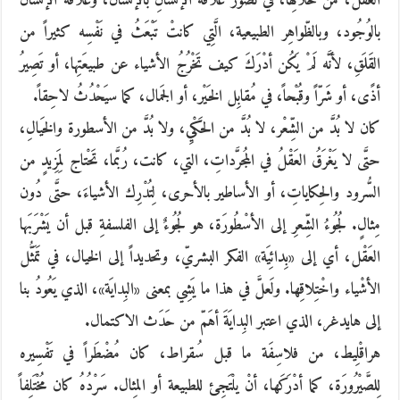
العَقْلُ، من خلالِها، في تَصَوُّر علاقَة الإنْسانِ بالإنسان، وعلاقة الإنسان
بالوُجُود، وبالظّواهِر الطبيعية، الَّتِي كانتْ تَبْعَثُ في نَفْسِه كثيراً من
القَلَقِ، لأنَّه لَمْ يَكُن أدْرَكَ كيف تَخْرُجُ الأشياء عن طبيعَتِها، أو تَصِيرُ
أذًى، أو شَرّاً وقُبْحاً، في مُقابِل الخَيْر، أو الجَمال، كما سيَحْدُثُ لاحِقاً.
كان لا بُدَّ من الشِّعْر، لا بُدَّ من الحَكْيِ، ولا بُدَّ من الأسطورة والخَيالِ،
حتَّى لا يَغْرَقُ العَقْلُ في المُجرَّداتِ، التي، كانت، رُبَّما، تَحْتاج لِمَزِيدٍ من
السُّرود والحِكاياتِ، أو الأساطير بالأحرى، لِتُدْرِك الأشياءَ، حتَّى دُون
مِثالٍ. لُجُوءُ الشِّعرِ إلى الأسْطُورَة، هو لُجُوءٌ إلى الفلسفةِ قبل أن يَشْرَبَها
العَقْل، أي إلى «بِدائِيَة» الفكر البشريّ، وتحديداً إلى الخيال، في تَمَثُّل
الأشْياء واخْتِلاقِها. ولَعلَّ في هذا ما يَشِي بمعنى «البِدايَة»، الذي يَعُودُ بنا
إلى هايدغر، الذي اعتبر البِدايَةَ أهَمّ من حَدَث الاكتمال.
هراقْلِيط، من فلاسِفَة ما قبل سُقراط، كان مُضْطَراً في تَفْسِيره
لِلصَّيْرُورَة، كما أدْرَكَها، أنْ يلْتَجِئ للطبيعة أو المِثال. سَرْدُهُ كان مُخْتَلِفاً