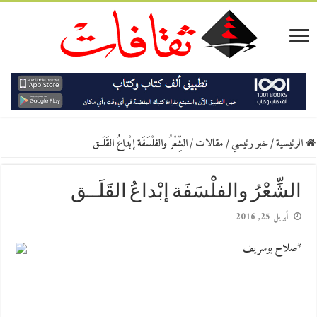
الرئيسية
/
خبر رئيسي
/
مقالات
/
الشِّعْرُ والفلْسَفَة إبْداعُ القَلَــق
الشِّعْرُ والفلْسَفَة إبْداعُ القَلَــق
أبريل 25, 2016
*صلاح بوسريف