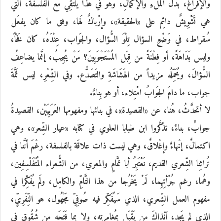
والإفراغ، بدل المَلْءِ والإكْمالِ، وهو في هذا يلْتَقِي مع الفلسَفَة، التي
هي تَشْوِيشٌ دائِم على «الحقيقة»، وإرْباكٌ لَها، وفق ما كان يفعَل
سُقراط، في وَضْعِ السؤال تِلْوَ السُّؤال، والجَواب، عِنْدَهُ، كان فَخّاً،
وليس بَدَاهَةً، أو فِطْنَةً من قِبَل المُسْتَجْوَبِينَ؟ مَنْ يُجِيبُ، إنَّما يضاعِفُ
السُّؤالَ، ويُحَمِّلُه مزيداً من الهَشَاشَةِ والتَصَدُّع. وفي الشِّعْرِ، ليس ثَمَّةَ
جواب، ما دامَ الجَوابُ امْتِلاء، أو هو بِناءٌ.
لا أتحدَّثُ، هُنا، عن «القصيدة»، في بنائها ومفهومها العَرَبِيَيْن، القصيدةُ
جوابٌ، بناءٌ، تذَكَّروا ابن طبابا العلوي في كتابه «عيار الشِّعر»، وهي
اكتمالٌ، إنْهاءٌ وإغْلاقٌ، وهي ليست ذات علاقَة بالفلسفة، رغْمَ أنَّنا في
تُراثِنا الشِّعري القديم، نَعْتَبِرُ أبا تمَّامٍ والمعري، من الشُّعراء المُتَفَلْسِفِين،
وهُما، رغم جُرْأتِهِما، لَمْ يَخْرُجا من هذا التَّامِّ والكامِل، ولَم يُفَكِّرا في
مفهوم العمل الشِّعري، الذي سَيُفَكِّر فيه صُوفِيّ مَجْهُول، هو النِّفَرِيِّ،
الذي لم يَجِد، آنذاكَ من يَقْبَل بمُغامرتِه، ولا بما فَتَحَه من شُقُوقٍ في