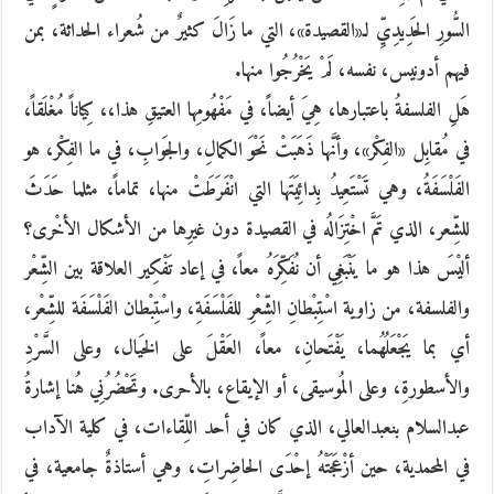
السُّورِ الحَدِيدِيِّ لـ«القصيدة»، التي ما زَالَ كثيرٌ من شُعراء الحداثة، بمن
فيهم أدونيس، نفسه، لَمْ يَخْرُجُوا منها.
هَلِ الفلسفةُ باعتبارها، هِيَ أيضاً، في مَفْهُومِها العتيقِ هذا،، كِياناً مُغْلَقاً،
في مُقابِل «الفِكْر»، وأنَّها ذَهَبَتْ نَحْوَ الكمالِ، والجَوابِ، في ما الفِكْر، هو
الفَلْسَفَةُ، وهي تَسْتَعِيدُ بِدائِيَتَها التي انْفَرَطَتْ منها، تماماً، مثلما حَدَثَ
للشِّعر، الذي تَمَّ اخْتِزَالُه في القصيدة دون غيرِها من الأشكال الأخْرى؟
أليْسَ هذا هو ما يَنْبَغِي أن نُفَكِّرَهُ معاً، في إعاد تَفْكِير العلاقة بين الشِّعْر
والفلسفة، من زاوية اسْتِبْطانِ الشِّعْرِ للفَلْسَفَةِ، واسْتِبْطان الفَلْسَفَة للشِّعْر،
أي بما يَجْعَلُهُما، يَفْتَحانِ، معاً، العَقْلَ على الخَيال، وعلى السَّرْدِ
والأسطورةِ، وعلى المُوسيقى، أو الإيقاع، بالأحرى. وتَحْضُرُنِي هُنا إشارةُ
عبدالسلام بنعبدالعالي، الذي كان في أحد اللِّقاءات، في كلية الآداب
في المحمدية، حين أزْعَجَتْهُ إحْدَى الحاضِراتِ، وهي أستاذةٌ جامعية، في