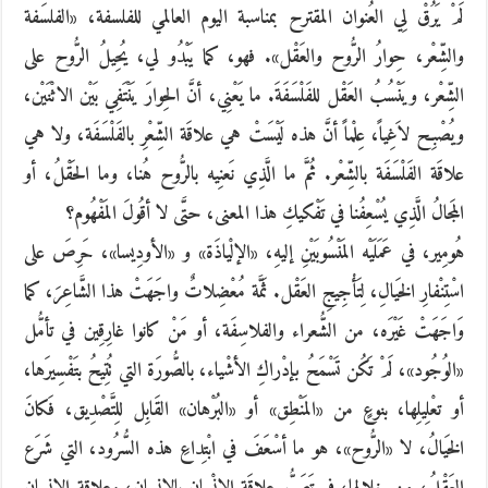
لَمْ يَرُقْ لِي العُنوان المقترح بمناسبة اليوم العالمي للفلسفة، «الفلسَفة
والشِّعْر، حِوارُ الرُّوح والعَقْل». فهو، كما يَبْدُو لي، يُحِيلُ الرُّوح على
الشِّعْر، ويَنْسُبُ العَقْل للفَلْسَفَةَ. ما يَعْنِي، أنَّ الحِوارَ يَنْتَفِي بَيْن الاثْنَيْن،
ويُصْبِح لاَغِياً، عِلْماً أنَّ هذه لَيْسَتْ هي علاقَة الشِّعْرِ بالفَلْسَفَة، ولا هي
علاقَة الفَلْسَفَة بالشِّعْر. ثُمَّ ما الَّذِي نَعنِيه بالرُّوح هُنا، وما الحَقْلُ، أو
المَجالُ الَّذِي يُسْعِفُنا في تَفْكيكِ هذا المعنى، حتَّى لا أقُولَ المَفْهُوم؟
هُومِير، في عَمَلَيْه المَنْسُوبَيْنِ إليهِ، «الإلْياذَة» و «الأودِيسا»، حَرِصَ على
اسْتِنْفارِ الخَيالِ، لِتَأْجِيجِ العَقْل. ثَمَّة مُعْضِلاتٌ واجَهَتْ هذا الشَّاعِرَ، كما
وَاجَهَتْ غَيْرَه، من الشُّعراء والفلاسِفَة، أو مَنْ كانوا غارِقِين في تأمُّل
«الوُجُود»، لَمْ تَكُن تَسْمَحُ بإدْراكِ الأشْياء، بالصُّورَة التي تُتِيحُ بتَفْسِيرَها،
أو تعْلِيلِها، بنوعٍ من «المَنْطِق» أو «البُرْهان» القَابِل للِتَّصْدِيق، فَكانَ
الخَيالُ، لا «الرُّوح»، هو ما أسْعَفَ في ابْتِداعِ هذه السُّرُود، التي شَرَع