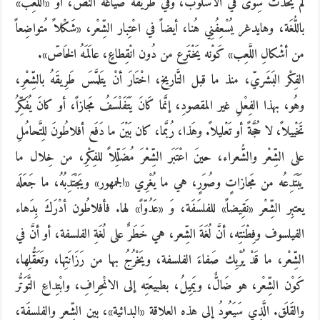
لم يَحْدُث سِوَى في الأسْلُوب، وفي طريقة صياغة النَّصّ، أو «اللَّعِب»
باللُّغَة، وهايدغر يُسْعِفُنِي هُنا، أيضاً في اعْتِبار الشِّعْر، «شَكْلاً مُتواضِعاً
من أشْكالِ اللَّعِب» كَوْنه يَخْتَرِع من دُون انْقِطاعٍ، عالَمَهُ الخَاصّ».
الفِكْر البَشَريّ، منذ ما قبل التَّاريخ، اخْتَارَ أنْ يتَلمَّسَ طَرِيقَهُ بالشِّعْرِ،
وهُو، بهذا الفِعْلِ غير المقصودِ، إنَّما كَانَ يَتَفَلْسَفُ مَجازاً، أو كانَ يُفَكِّرُ
تَخْييلاً، لا حُجَّةً أو تَعْليلاً. وهَذا، رُبَّما، كان بَيْنَ ما دَفَع أفلاطُونَ للِتَّحامُلِ
على الشِّعْر والشُّعراء، حينَ اعْتَبَر الشِّعْرَ مُضَلِّلاً للفِكْرِ، من خِلال ما
يَبْتَدِعُه من مَجازاتٍ وصُوَرٍ، هي ما يُغْرِي «الجمهور» ويَجْتَدِبُهُ، ما جَعَلَه
يعتبِر الشِّعْر «نَقِيضاً» للفلسَفَة، وَ «عَدُوّاً» لها. فأفلاطُون أدْرَكَ بِدَهاء
الفيلسوف وفِطْنَتِه، أنَّ لُغَةَ الشِّعر، هي خَطَرٌ على لُغَةِ الفلسفة، أو أنَّ في
الشِّعْر، ما قَدْ يُرْبِك صَفاءَ الفلسفة، ويَخْرُجُ بها من رَزَانَتِها، وتَعَقُّلِها،
كَوْن الشِّعْر، هو ضَالٌّ، ويَمِيلُ، بطبيعَتِه إلى الانْحِرافِ، وابْتِداعِ التَّوَتُّر
والقَلَق. الَّذِي سَيَعُودُ إلى هذه العلاقة «البدائية»، بين الشِّعر والفلسفَة،