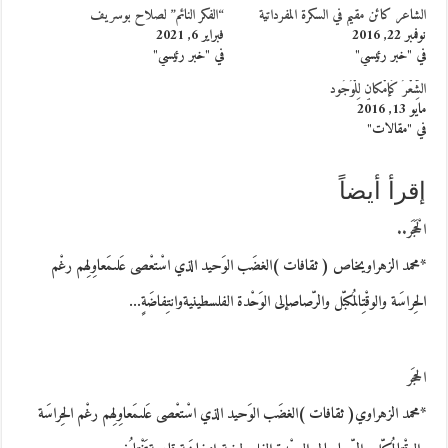
الشاعر كائن مقيم في السكرة المفرداتية
“الفكر النائم” لصلاح بوسريف
نوفمبر 22, 2016
فبراير 6, 2021
في "خبر رئيسي"
في "خبر رئيسي"
الشِّعْرُ كَإمْكانٍ لِلْوُجُود
مايو 13, 2016
في "مقالات"
إقرأ أيضاً
الْحَجَر..
*محمد الزهراويخاص ( ثقافات )الغضَب الوَحيد الذي اسْتعْصى عَلىمَعاوِلِهم رغْم
الحِراسَة والوقْتِالمُكبّل والرّصاصإلى الوَحْدة الفلسطينيةوانتِفاضَةٍ…
الحجَر
*محمد الزهراوي( ثقافات )الغضَب الوَحيد الذي اسْتعْصى عَلىمَعاوِلِهم رغْم الحِراسَة