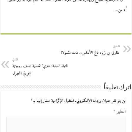
ً، من…
السابق
طارق بن زياد فاتح الأندلس.. مات متسولا!
التالي
‘النواة الصلبة: هنري’ شخصية نصف روبوتية
تبحر في المجهول
اترك تعليقاً
لن يتم نشر عنوان بريدك الإلكتروني.
الحقول الإلزامية مشار إليها بـ
*
التعليق
*