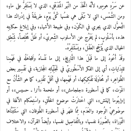
عن سَرْدِ هومِير، لأنَّه اتَّخَذَ من النَّهْر المُتَدَفِّقِ، الذي لا يَسْتَقِرُّ على ماءٍ،
ومن الشَّمْس، التي لا تَبْقَى هي نفسُها كُلَّ يَوْمٍ، طريقَةً في إدْراك هذا
التَّحوُّل الذي يجري في الكَوْن، وفي طبيعة الأشياءِ، وفي إبلاغِ حكايتِه
هذه، بأسْلُوبٍ، لم يَخْرُج عن الأسلوب الشِّعريّ، أو ظَلَّ مُخْلِصاً، لِمَنْطِق
الخيال الذي يُؤَجِّج العَقْلَ، ويَسْتَنْفِرُهُ.
وقَدْ أَعُودُ إلى ما قَبْلَ هذا التَّارِيخِ، إلى ما نَنْساهُ ونَتجاهَلُه في فَهْمِنا
للبِدَاياتِ، أي إلى الفكر الأسْطُوريّ في تَجَلِّيَاتِه المَجازية، في تَفْسِير بعض
الظَّواهِر، أو مُحاوَلَة تَفْكِيكِها، أو فَهْمِها، في أقَلِّ تَقْدِير، كما هو الشَّأْنُ مع
المَوْت، كما في أسطورة «جلجامش»، أو ملحمة «أترا ـ حسيس»، أو
إ«إينُوما إليتش»، التي اخْتارَتْ موضوع الخَلْقِ، واسْتِحْكام الآلهة في
موضْوعِيْ الوُجود والعَدَم، مِمَّا ظهَر في أسطورة الطُّوفان، التي سَتَتَبَنَّاها
التَّوْراة، بالصُّورَة نفسها، وبالتَّفاصِيل نفسها، وأيضاً القرآن، والاختلاف