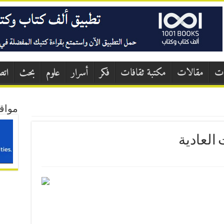
ات
مقالات
مكتبة ثقافات
فكر
أسرار
علوم
بحث
اتص
مواق
العادية