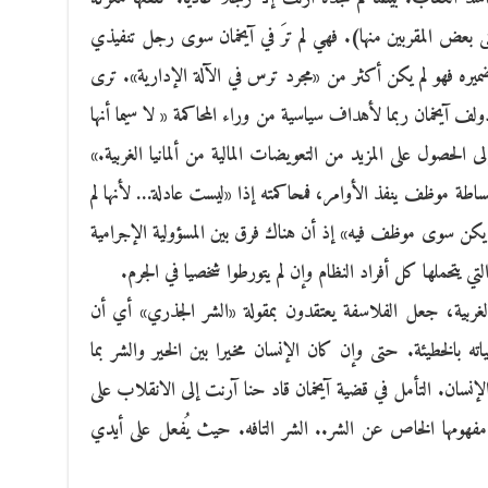
 بعض المقربين منها). فهي لم ترَ في آيخمان سوى رجل تنفيذي
ميره فهو لم يكن أكثر من «مجرد ترس في الآلة الإدارية». ترى
 آيخمان ربما لأهداف سياسية من وراء المحاكمة « لا سيما أنها
لحصول على المزيد من التعويضات المالية من ألمانيا الغربية.»
ساطة موظف ينفذ الأوامر، فمحاكمته إذا «ليست عادلة… لأنها لم
لم يكن سوى موظف فيه» إذ أن هناك فرق بين المسؤولية الإجرامية
لتي يتحملها كل أفراد النظام وإن لم يتورطوا شخصيا في الجرم.
الغربية، جعل الفلاسفة يعتقدون بمقولة «الشر الجذري» أي أن
 بالخطيئة. حتى وإن كان الإنسان مخيرا بين الخير والشر بما
إنسان. التأمل في قضية آيخمان قاد حنا آرنت إلى الانقلاب على
 مفهومها الخاص عن الشر.. الشر التافه. حيث يُفعل على أيدي