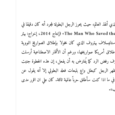
ي أنقذ العالم» حيث يحرز الرجل البطولة لمجرد أنه كان دقيقا في
أداء واجبه. يحكي الفيلم الوثائقي «The Man Who Saved the World» (إنتاج 2014، إخراج: بيتر
Pe) عن الضابط ستانيسلاف بيتروف الذي كان مخولا بإطلاق الصواريخ النووية
إطلاق أمريكا صواريخها، ورغم أن الأقمار الاصطناعية أرسلت
روف رفض الرد كما يُفترض به أن يفعل، إن هذه الخطوة جنبت
يُظهر الرجل كبطل واعٍ بتبعات فعله البطولي إلا أنه يقول عن
ي ما اذا كنت سأطلق حرباً عالمية ثالثة. كان علي ان اقرر مدى
ب».