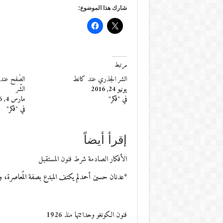
شارك هذا الموضوع:
مرتبط
الشر الجذري عند كانط
الصّفح عند
يونيو 24, 2016
الشّر
في "فكر"
مارس 4, 2016
في "فكر"
إقرأ أيضاً
الأفكار الصادمة شرط فنون المستقبل
*عدنان حسين أحمدلم يكتف المبدع بصفة المُعاصرة، و
فنون الكونغو وحداثتها منذ 1926