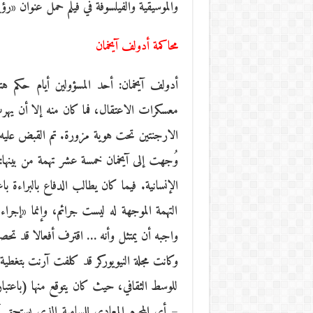
والموسيقية والفيلسوفة في فيلم حمل عنوان «رؤية
محاكمة أدولف آيخمان
أدولف آيخمان: أحد المسؤولين أيام حكم هتلر.
معسكرات الاعتقال، فما كان منه إلا أن يهرب
وُجهت إلى آيخمان خمسة عشر تهمة من بينها
الإنسانية. فيما كان يطالب الدفاع بالبراءة با
التهمة الموجهة له ليست جرائم، وإنما «إج
واجبه أن يمتثل وأنه … اقترف أفعالا قد تحصل
وكانت مجلة النيويوركر قد كلفت آرنت بتغط
للوسط الثقافي، حيث كان يتوقع منها (باعتبا
– أي المجرم المعادي للسامية الذي يستحق أش