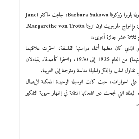
«فيلم دراما ألماني، صدر عام ٢٠١٢، من بطولة باربرا زوكوفا Barbara Sukowa، جانيت ماكتر Janet
McTeer، جوليا جنتيش Julia Jentsch، وإخراج مارجريت فون تروتا Margarethe von Trotta.
 لثلاثة عشر جائزة أخرى.»
جر الذي كان معلمها أثناء دراستها الفلسفة، استمرت علاقتهما
العاطفية (حسب ما تبين الرسائل المتبادلة بينهما) من العام 1925 إلى 1930، واستمرا كأصدقاء يتبادلان
على الحوارات، حيث كانت الوسيلة الوحيدة الممكنة لإيصال
البطلة التي نجحت عبر انفعالتها المتقنة في إظهار حيوية التفكير
.