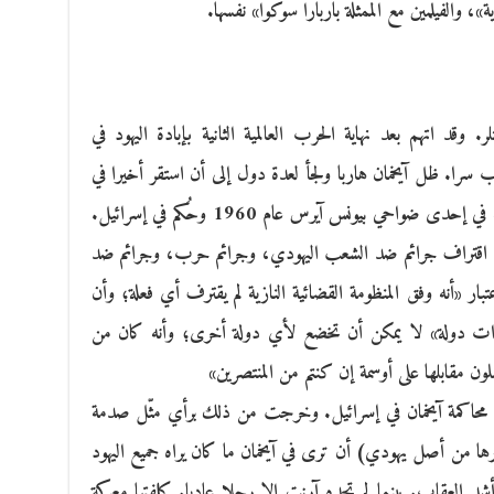
»، والفيلمين مع الممثلة باربارا سوكوا» نفسها.
 وقد اتهم بعد نهاية الحرب العالمية الثانية بإبادة اليهود في
 سرا. ظل آيخمان هاربا ولجأ لعدة دول إلى أن استقر أخيرا في
الارجنتين تحت هوية مزورة. تم القبض عليه في إحدى ضواحي بيونس آيرس عام 1960 وحُكم في إسرائيل.
: اقتراف جرائم ضد الشعب اليهودي، وجرائم حرب، وجرائم ضد
عتبار «أنه وفق المنظومة القضائية النازية لم يقترف أي فعلة؛ وأن
راءات دولة» لا يمكن أن تخضع لأي دولة أخرى؛ وأنه كان من
ون مقابلها على أوسمة إن كنتم من المنتصرين»
ية محاكمة آيخمان في إسرائيل. وخرجت من ذلك برأي مثّل صدمة
رها من أصل يهودي) أن ترى في آيخمان ما كان يراه جميع اليهود
د العقاب. بينما لم تجده آرنت إلا رجلا عاديا. كلفتها معركة