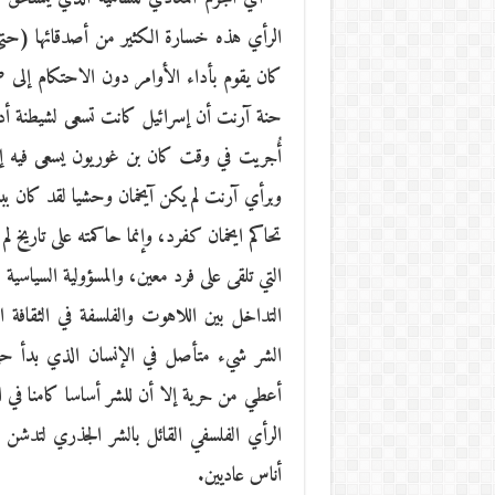
الرأي هذه خسارة الكثير من أصدقائها (حتى
كان يقوم بأداء الأوامر دون الاحتكام إلى ض
حنة آرنت أن إسرائيل كانت تسعى لشيطنة أدولف
أُجريت في وقت كان بن غوريون يسعى فيه إلى ا
وبرأي آرنت لم يكن آيخمان وحشيا لقد كان بب
تحاكم ايخمان كفرد، وإنما حاكمته على تاريخ 
التي تلقى على فرد معين، والمسؤولية السياسية ا
التداخل بين اللاهوت والفلسفة في الثقافة 
الشر شيء متأصل في الإنسان الذي بدأ حياته
أعطي من حرية إلا أن للشر أساسا كامنا في ال
الرأي الفلسفي القائل بالشر الجذري لتدشن
أناس عاديين.