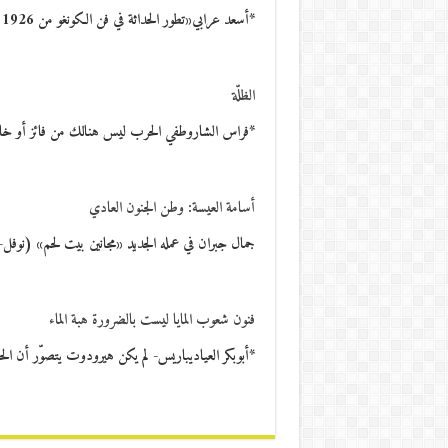
*أسعد عرابي«تطور الحداثة في فن الكونغو من 1926 إلى 2015»، هذا هو العنوان المثير والأصيل…
الظلّة
*فراس الشاروطفي الحرب ليس هنالك من فائز أو خاس
أسامة العيسة: وطن الجنون العادي
جمال جبران في عمله الجديد «مجانين بيت لحم» (نوفل
فنون شعوب المايا ليست بالضرورة هبة الماء
*أبوبكر العياديباريس- لم يكن هيرودوت يتصوّر أن ال