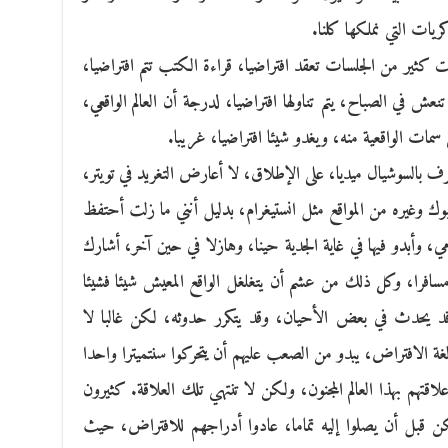
كريات التي نملكها كلنا.
ير من الجلسات تعقد افتراضيا، قراءة الكتب تتم افتراضيا،
نعش في الصباح، يتم تناولها افتراضيا، لدرجة أن العالم الواقعي،
 سمات الواقعية منه، ويغدو شيئا افتراضيا، غريبا.
ف بالسوشيال ميديا، على الإطلاق، لا أعارض التغريد في تويتر،
بوك وغيره من المواقع مثل انستيغرام، بدليل أنني ما زلت أحتفظ
وأبدو فيها في غاية الجدية حينا، وهازلا في حين آخر، أشارك
ا، وكل ذلك من عشم أن يتغلغل الواقع المعيش شيئا فشيئا
قد يحدث في بعض الأحيان، وقد يتكرر حدوثه، لكن غالبا لا
غة الافتراض، يبدو من الصعب عليهم أن يتحركوا سنتميترا واحدا
اقتهم بهذا العالم المجنون، ولكن لا تنتهي تلك العلاقة. كثيرون
ن قبل أن يصلوا إليه تماما، عادوا أدراجهم للافتراض، حيث