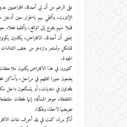
على الرغم من أن لي أصدقاء افتراضيين عديد
الإنترنت، وألتقي بهم باستمرار حين أدخل
قليلا منهم يخرج إلى الواقع، وألتقيه فعلا، حي
بمعنى أن أصدقاء الافتراض، يكادون يكونون 
تتشكل وتستمر وتزدهر من خلف الشاشات الك
الجيدة.
كثيرون في هذا الافتراض يكتبون ملاحظات 
يضعون صورا تمثلهم في مراحل، وأماكن مختل
يتحدثون في منتديات، أو يتسكعون داخل مك
الملتقطة، جوهر المسألة، إنها لحظات مقتطعة 
تعويضها لاحقا، وهكذا.
أذكر مرة، كنت في بلد أعرف مئات الافترا