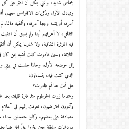
بحماس شديد، وأنني يمكن أن أعثر على كل ه
وتبادل الآراء وذكريات الافتراض معهم. أقمت
أعرفه أو يشبه وجها أعرفه، وألتقيه دائما، ل
الثقافي، لا أعرفهم أبدا ولم يسبق أن التقيت
فيه الثرثرة الثقافية، ولا شارعا يمكن أن أل
الثلاثة، وحين غادرت كنت أشبه بمن كان في 
إلى موضعه الأول. وحالما جلست في بيتي و
الذي كنت فيه، يتساءلون:
هل أنت هنا أم غادرت؟
وعندما زرت الخرطوم منذ فترة قليلة، بعد غيب
وآخرون افتراضيون، تعرفت إليهم في أحلام ا
مصادفة على بعضهم، وكانوا متعجلين جدا، م
دردشات سابقة حين عثروا عليّ افتراضيا بعد ذ