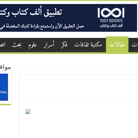
ات
مقالات
مكتبة ثقافات
فكر
أسرار
علوم
بحث
اتص
مواق