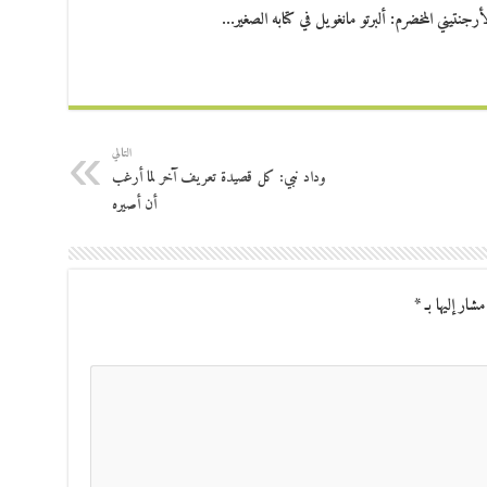
أرجنتيني المخضرم: ألبرتو مانغويل في كتابه الصغير…
التالي
وداد نبي: كل قصيدة تعريف آخر لما أرغب
أن أصيره
مشار إليها بـ
*