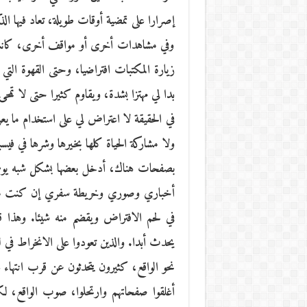
إصرارا على تمضية أوقات طويلة، تعاد فيها الذ
وفي مشاهدات أخرى أو مواقف أخرى، كانت كث
زيارة المكتبات افتراضيا، وحتى القهوة التي ت
بدا لي مهتزا بشدة، ويقاوم كثيرا حتى لا تمحى
في الحقيقة لا اعتراض لي على استخدام ما يعر
ولا مشاركة الحياة كلها بخيرها وشرها في فيس
بصفحات هناك، أدخل بعضها بشكل شبه يومي، 
أخباري وصوري وخريطة سفري إن كنت مسافر
في لحم الافتراض ويقضم منه شيئا. وهذا 
يحدث أبدا. والذين تعودوا على الانخراط في ل
نحو الواقع، كثيرون يتحدثون عن قرب انتهاء عل
أغلقوا صفحاتهم وارتحلوا، صوب الواقع، لك