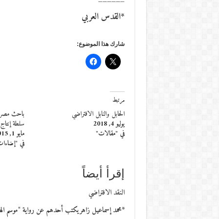
*القدس العربي
شارك هذا الموضوع:
مرتبط
الحابل والنابل الافتراضي
باحث مصري
يوليو 4, 2018
سلطة إنتاج ا
في "مقالات"
مايو 1, 2015
في "إضاءا
إقرأ أيضاً
النقد الافتراضي
*محمد إسماعيل زاهريكتب أحدهم عن رواية "موسم ال