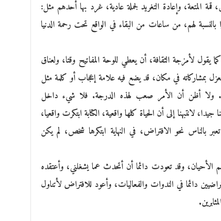
قمة المتعة، وإعادة التغريد لجملة عادية، غرد بها أحدهم مثل:
 بالنسبة لهم، من ساعات من البقاء في الواقع تحت رحمة الدنيا
ما يقول لأمزجة الثقافة، أن يعطي للوحة المفاتيح وقتا، ولعناق
ا ينعزل بمشاركاته في مكان، قد يضع فيه علامة إعجاب أو كلمة مثل
ر. ولا أظن أن الأمر صعب لهذه الدرجة. فلا شيء داخل
جيدا، لانتبهنا إلى أن الحياة كلها واقعية، الكتابة ابتكرت واقعيا،
عبر بالناس نحو الافتراض، في النهاية ابتكرها شخص، لم يكن
عظم الأحيان، وقد تعودت دائما أن أتحدث عما يشغلني، وأعتقده
تراضيين دائما في الندوات والفعاليات، وأعود للافتراض لأتناول
ثابرين.