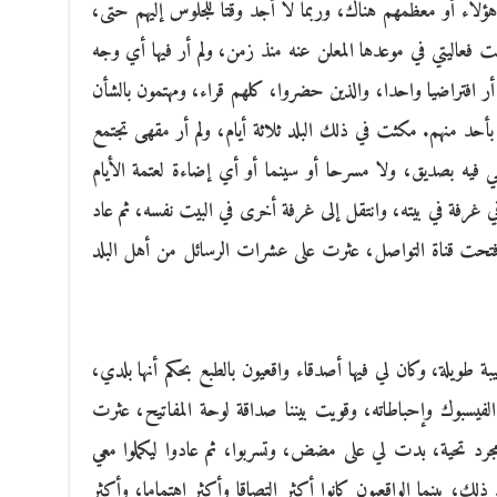
ؤلاء أو معظمهم هناك، وربما لا أجد وقتا للجلوس إليهم حتى،
 فعاليتي في موعدها المعلن عنه منذ زمن، ولم أر فيها أي وجه
م أر افتراضيا واحدا، والذين حضروا، كلهم قراء، ومهتمون بالشأن
 بأحد منهم. مكثت في ذلك البلد ثلاثة أيام، ولم أر مقهى تجتمع
تقي فيه بصديق، ولا مسرحا أو سينما أو أي إضاءة لعتمة الأيام
غرفة في بيته، وانتقل إلى غرفة أخرى في البيت نفسه، ثم عاد
فتحت قناة التواصل، عثرت على عشرات الرسائل من أهل البلد
ة طويلة، وكان لي فيها أصدقاء واقعيون بالطبع بحكم أنها بلدي،
لفيسبوك وإحباطاته، وقويت بيننا صداقة لوحة المفاتيح، عثرت
جرد تحية، بدت لي على مضض، وتسربوا، ثم عادوا ليكملوا معي
لك، بينما الواقعيون كانوا أكثر التصاقا وأكثر اهتماما، وأكثر