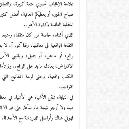
علامة الإعجاب تساوي متعة كبيرة، والتعليق، 
صباح الخير، أو يعطيكم العافية، أفضل كثيرا
المتقلبة العابسة وكثيرة الأهواء.
الذي أتمناه، خاصة لمن كان مثقفا، ومتابعا ك
الثقافة الواقعية في معاقلها، وقتا آخر. أن ل
رائع، أو مذهل، أو جميل، وينتهي الأم
الافتراض، يعادل ما بداخل الواقع.. ولو تأملنا 
الكتب واقعية، وحتى لوحة المفاتيح التي ت
افتراضيا.
في النهاية، تبقى الأشياء هي الأشياء في م
مهما ولا أرجو نتيجة ما، سأعثر على غير الاف
قهوتي هناك وأواصل الدردشة مع الأصدقاء الم
______