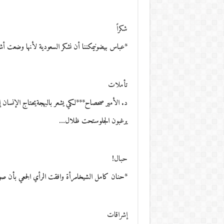
شكراً
*عباس بيضونيمكننا أن نشكر السعودية لأنها وضعت 
تأملات
د. الأمير صحصاح***لكي يشعر بالبهجةيحتاج الإ
يرغبون الجلوستحت ظلال…
حبال!
*حنان كامل الشيخامرأة وافقت الرأي الجمعي بأن ص
إشراقات