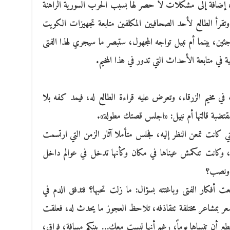
رد، إضافة إلى مشكلات لا حصر لها بسبب الحرب السورية الراهنة
قرأ الطالع لأحد الصحافيين المكلفين متابعة تجهيزات الكويت
ين، بينما أم نبيل تواجه المجهول، ستبصر ما سيجري لهذا الفتى
ي متابعة الأحداث التي تدور في هذا المخيم.
في مخيم الزرقاء، وتعرض عليه قراءة الطالع له، فيمد كفه بلا
 مقتضبة قالتها أم نبيل: «اجلس قصتك مطولة».
تي كانت تمعن النظر إليه، فجلس متأملا آثار الزمن التي ارتسمت
، وكانت تنكمش عيناها في مكان وكأنها تدخل في عوالم داخل
ة ونصب؟
ت أفكار الفتى وباغتته بسؤال: ما زلت تحبها؟ فتدفق الدم في
عر بمشاعر مختلفة تتقاذفه، تلاحظ العجوز ما يحدث له، فعلقت
تطع أن تنساها يوماً، رغم أنها ليست معك… بينكم مسافة، فراق،