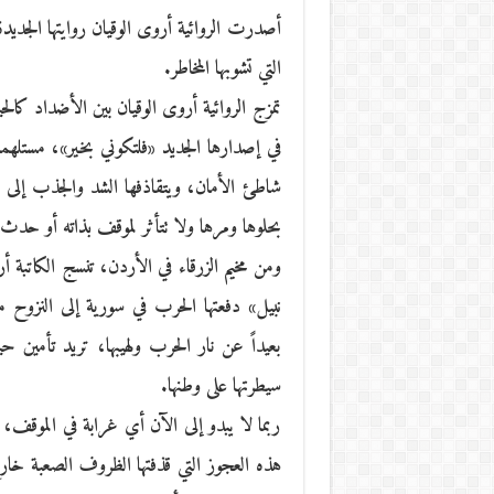
أصدرت الروائية أروى الوقيان روايتها الجديدة
التي تشوبها المخاطر.
تمزج الروائية أروى الوقيان بين الأضداد كال
في إصدارها الجديد «فلتكوني بخير»، مستلهمة
شاطئ الأمان، ويتقاذفها الشد والجذب إلى أ
بحلوها ومرها ولا تتأثر لموقف بذاته أو حدث 
ومن مخيم الزرقاء في الأردن، تنسج الكاتبة أر
نبيل» دفعتها الحرب في سورية إلى النزوح م
بعيداً عن نار الحرب ولهيبها، تريد تأمين حي
سيطرتها على وطنها.
ربما لا يبدو إلى الآن أي غرابة في الموقف،
هذه العجوز التي قذفتها الظروف الصعبة خا