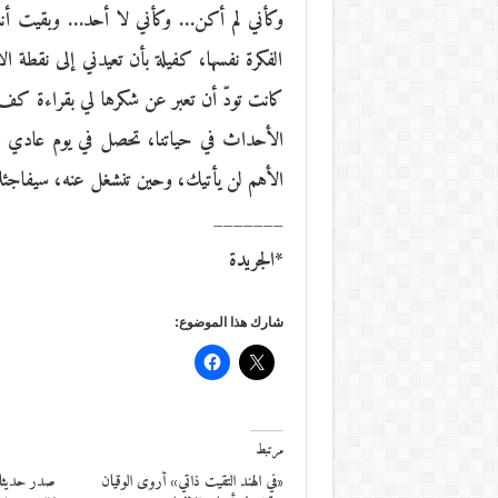
وكأني لم أكن… وكأني لا أحد… وبقيت أنت
الفكرة نفسها، كفيلة بأن تعيدني إلى نقطة ا
كانت تودّ أن تعبر عن شكرها لي بقراءة كف م
الأحداث في حياتنا، تحصل في يوم عادي جد
الأهم لن يأتيك، وحين تنشغل عنه، سيفاجئ
_______
*الجريدة
شارك هذا الموضوع:
مرتبط
«في الهند التقيت ذاتي» أروى الوقيان
صدر حديثا.