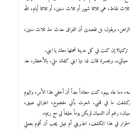
لاث نقاط، هي ثلاثة شهور أو ثلاث سنين، أو ثلاثة أيام، الله
الراهن، ويقول: بل تقصدين أن الفراق حدث منذ ثلاث سنين،
 تركتها؟ إن كنت في كل مدينة تحملها معك يا ابني.
ب حياتي». وبحسرة قالت له: «يا ابني كفك مليء بالأخطار، خد
فسه، «ما عاد يهم، كنت معتاداً جداً أن أخفي هذا الأمر، واليوم
 وكشفت ما في قلبي. شعرت بأني مفضوح، اعتراني ضيق،
، رغم أن النسيان لم يكن يوماً حليفاً لي مع ريم».
تمرار في هذا الكشف، اعذريني أم نبيل يجب أن أقوم بعملي