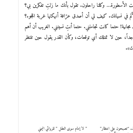
 الأسطورة… وكلنا راحلون. تقول بأنك ما زلتِ تفكرين بي؟
لألم في نسيانك. كيف لي أن أصدق عرّافة أنهكتها غربة اللجوء؟
جانية! حتما كانت تجاملني. حتما أنتِ نسيتني. الغريب أن أهم
اً، حين لا تمتلك أي توقعات، وكأن القدر يقول حين تنتظر
ك».
. “تصبحون على انتظار”
” لا إمام سوى العقل ” للروائي اليمني