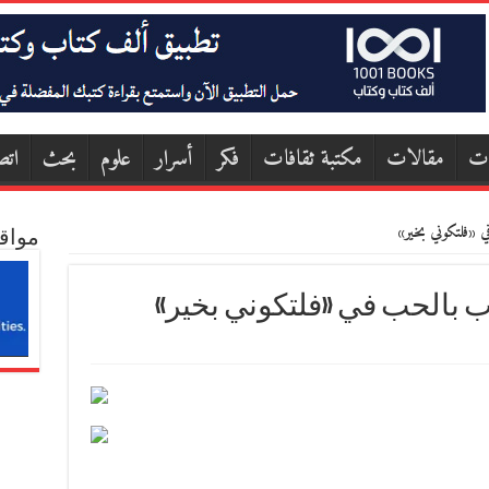
ات
مقالات
مكتبة ثقافات
فكر
أسرار
علوم
بحث
اتص
ي «فلتكوني بخير»
مواق
ب بالحب في «فلتكوني بخير»