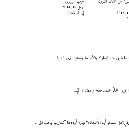
ليس” عن “الآن ناشرون
حبيب سروري
أبريل 18, 2014
في "قراءات"
"
ها يفوق عدد المعارك والأسلحة والجنود الذين ذهبوا…
د الجري المذلّ خلف قطعة رغيف ؟ كم…
قي؟هل سننجو أيها الأصدقاء؟عبارة أرددها كمحارب يذهب الى…