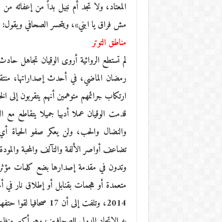
المعتاد، ولا تجد أم نبيل بداً من إعفائه من
مش فراق يا ابني»، ويتحسر الصحافي ويقول: «يا
مناطق التوتر
لم تستطع الروائية أروى الوقيان تجاهل حا
رمضان الماضي، في أحدث إصداراتها، منتقدة
ارتكاب جرائمهم متوهمين أنهم يتقربون إلى الخا
قدمت الوقيان عملا أدبيا جميلا يتقاطع مع 
والنضال والحب، ولن يعكر صفو الحياة أ
تضاعف أواصر الألفة والتآلف والمحبة والمو
وتدون في مقدمة إصدارها بضع كلمات مؤثرة 
2014، وتلفت إلى أن 
به الاتحاد الدولي للصحافيين، وهو أكبر منظمة 