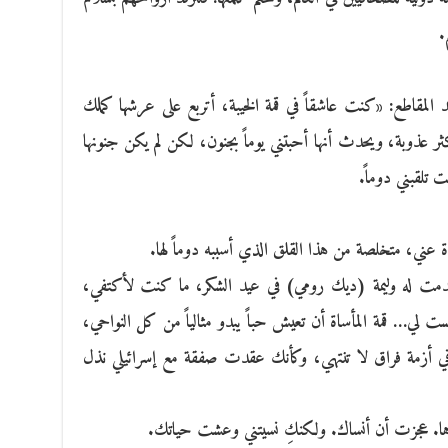
.
 المقاطع: «كنت عاشقاً في قمة الخيبة، أتربع على عرشها كملك
ثر عذوبة، ويحدث أنها أحبتني يوماً بجنون، لكن لم يكن جنونها
 تلقبني دوماً.
 عني، متخلصة من هذا القلق الذي أسببه دوماً لها.
قُدمت له وليمة (ديك رومي) في عيد الشكر، ما كنت لأكتفي،
 لي… قمة المأساة أن تعيش حباً يبدو مثالياً من كل النواحي،
ي أزمة فراق لا تنتهي، وكأنك عقدت صفقة مع إسرائيلي نذل
ا. عجزت أن أنساك. ولكنكِ نسيتني وعشت حياتك.