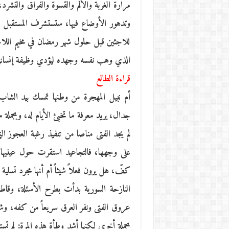
مرارة الغربة والألم والقسوة والفراق والتش
وتدهور الأوضاع فيها، ستستشرف المستقبل وت
للاجئين قبل حلول شهر رمضان في مخيم اللاجئ
الذي وهب نفسه وجهده ليؤدي وظيفة إنسانية ف
قراءة الطالع
أم نبيل المهجرة من وطنها تمسك بيد الشاب 
جدال، يريد معرفة ما تخبئ الأيام له، وبجملة
لم يجد الفتى مناصا من تنفيذ رغبة العجوز ال
على وجهها، فالتجاعيد استقرت حول عينيها
كفّ، هل يرون فعلاً شيئاً أم أنها مجرد تسلي
النازحة السورية بدأت بطرح الأسئلة، وقاطع
عروق الفتى ونفر العرق سريعاً من كفه، وش
بجملة أخرى لكنها أشد وطأة هذه المرة: لم تس