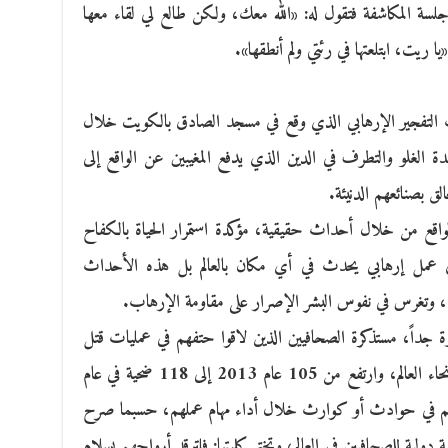
 جلسة المكاشفة فتقول له: «الله معك، ولكن طالع لي لقاء معها
 ريت، ابتلعتها في رئتي ولم أنطقها».
دث التفجير الإرهابي الذي وقع في مسجد الصادق بالكويت خلال
 الغلو والتطرف في الدين الذي يدفع المغيبين عن الواقع إلى
لق بصنائعهم الدنيئة.
الواقع من خلال أحداث حقيقية، مؤكدة استمرار الحياة بالكفاح
ي عمل إرهابي يحدث في أي مكان بالعالم بل هذه الأحداث
دة، وتغرس في نفوس البشر الإصرار على مقاومة الإرهاب.
جداً، مستذكرة الصحافيين الذين لاقوا حتفهم في عمليات قتل
متعمدة أو هجمات بقنابل أو إطلاق نار في أنحاء العالم، وارتفع من 105 عام 2013 إلى 118 ضحية في عام
17 صحافيا لقوا حتفهم في حوادث أو كوارث خلال أداء مهام عملهم، حسبما صرح
دولية للصحافيين في العالم، وتختم كلمتها: فلترقد أرواحهم بسلام