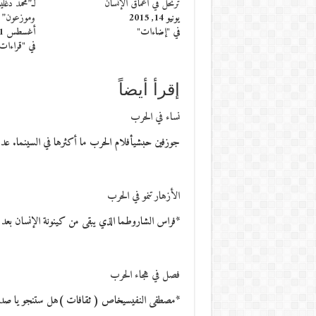
ترتحل في أعماق الإنسان
لـ”محمد دغ
يونيو 14, 2015
وموزعون”
في "إضاءات"
أغسطس 11, 2015
في "قراءات
إقرأ أيضاً
نساء في الحرب
جوزفين حبشيأفلام الحرب ما أكثرها في السينما. عدد
الأزهار تنمو في الحرب
*فراس الشاروطما الذي يبقى من كينونة الإنسان بع
فصل في هجاء الحرب
*مصطفى النفيسيخاص ( ثقافات )هل ستنجو يا صدي