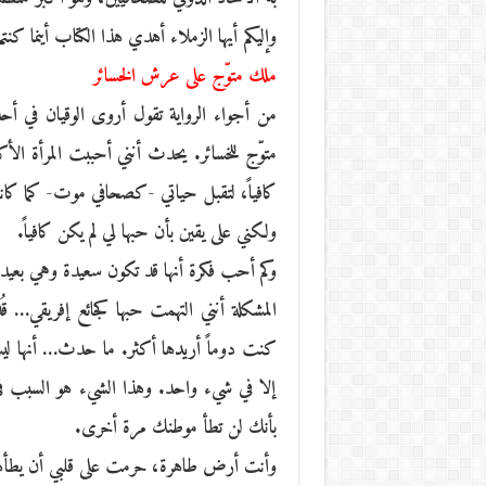
وإليكم أيها الزملاء أهدي هذا الكتاب أينما كنتم
ملك متوّج على عرش الخسائر
من أجواء الرواية تقول أروى الوقيان في أحد
متوّج للخسائر. يحدث أنني أحببت المرأة الأك
كافياً، لتقبل حياتي -كصحافي موت- كما كانت
ولكني على يقين بأن حبها لي لم يكن كافياً.
وكم أحب فكرة أنها قد تكون سعيدة وهي بعيدة
المشكلة أنني التهمت حبها كجائع إفريقي… 
كنت دوماً أريدها أكثر. ما حدث… أنها ليست
إلا في شيء واحد. وهذا الشيء هو السبب ف
بأنك لن تطأ موطنك مرة أخرى.
وأنت أرض طاهرة، حرمت على قلبي أن يطأه