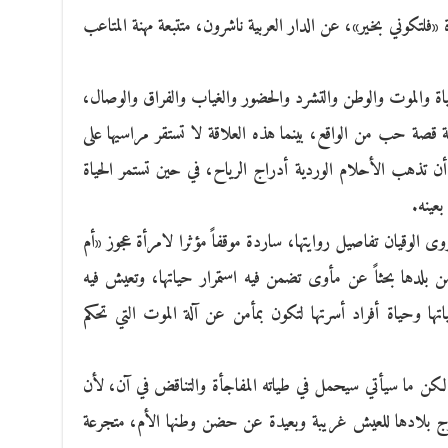
 «فلتكوني بخير»، عن الدار العربية ناشرون، متتبعة مهنة المتاعب
حياة والموت والوطن والتشرد والحضور والغياب والفراق والوصال،
 قصة حب من الواقع، بينما هذه العلاقة لا تستقر مراسيها على
ن تذهب الأحلام الوردية أدراج الرياح، في حين تستمر الحياة
بعينه.
وى الوقيان تفاصيل روايتها، ساردة موقفاً مؤثرا لامرأة عجوز «أم
ن بلدها بحثاً عن مأوى تضمن فيه استمرار حياتها، وتعيش فيه
اتها وحياة أفراد أسرتها لتكون بمأمن عن آلة الموت التي تحكم
 لكن ما سيأتي سيحمل في طياته المفاجأة والتناقض في آن، لأن
رج بلادها للعيش غريبة وبعيدة عن حضن وطنها الأم، متجرعة