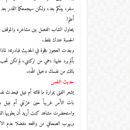
سفر، بينكم بعد، ولكن سيجمعكما القدر بعد ث
أعلم!
يحاول الشاب الفصل بين مشاعره والموقف 
الحسبة عندك غلط.
وجدت العجوز فجوة في الحديث فبادرته: لماذا
بألم يرد عليها: «هي من تركتني، لم تكن تح
بالك من نفسك دخيل الله».
حديث النفس
يشعر الفتى بمرارة ما قالته أم نبيل فيحدث ن
بات الأمر غريباً حين عرّتني أم نبيل
واستحضرت مشاهد كنت أريد أن يطويها النسيان
ويهرب الصحافي من واقعه مفضلا عدم الاس