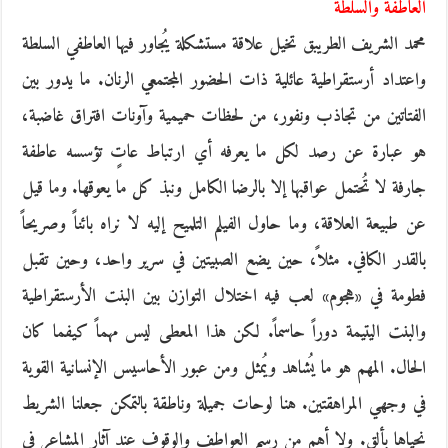
العاطفة والسلطة
محمد الشريف الطريبق تخيل علاقة مستشكلة يُجاور فيها العاطفي السلطة
واعتداد أرستقراطية عائلية ذات الحضور المجتمعي الرنان. ما يدور بين
الفتاتين من تجاذب ونفور، من لحظات حميمية وآونات افتراق غاضبة،
هو عبارة عن رصد لكل ما يعرفه أي ارتباط عاتٍ تؤسسه عاطفة
جارفة ﻻ تُحتمل عواقبها إلا بالرضا الكامل ونبذ كل ما يعوقها. وما قيل
عن طبيعة العلاقة، وما حاول الفيلم التلميح إليه ﻻ نراه بائناً وصريحاً
بالقدر الكافي. مثلاً، حين يضع الصبيتين في سرير واحد، وحين تقبل
فطومة في «هجوم» لعب فيه اختلال التوازن بين البنت اﻷرستقراطية
والبنت اليتيمة دوراً حاسماً. لكن هذا المعطى ليس مهماً كيفما كان
الحال. المهم هو ما يُشاهد ويُمثل ومن عبور اﻷحاسيس اﻹنسانية القوية
في وجهي المراهقتين. هنا لوحات جميلة وناطقة بالتمكن جعلنا الشريط
نحياها بألق. ولا أهم من رسم العواطف والوقوف عند آثار المشاعر في