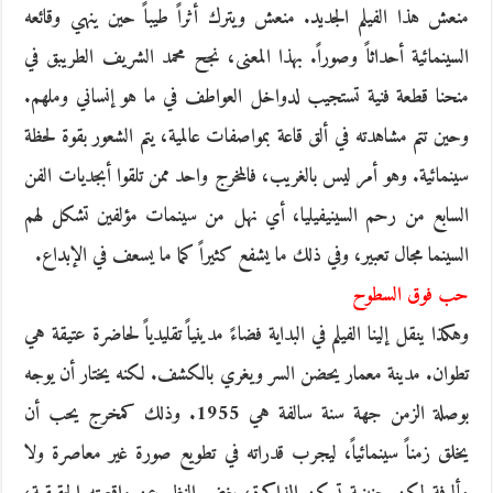
منعش هذا الفيلم الجديد. منعش ويترك أثراً طيباً حين ينهي وقائعه
السينمائية أحداثاً وصوراً. بهذا المعنى، نجح محمد الشريف الطريبق في
منحنا قطعة فنية تستجيب لدواخل العواطف في ما هو إنساني وملهم.
وحين تتم مشاهدته في ألق قاعة بمواصفات عالمية، يتم الشعور بقوة لحظة
سينمائية. وهو أمر ليس بالغريب، فالمخرج واحد ممن تلقوا أبجديات الفن
السابع من رحم السينيفيليا، أي نهل من سينمات مؤلفين تشكل لهم
السينما مجال تعبير، وفي ذلك ما يشفع كثيراً كما ما يسعف في اﻹبداع.
حب فوق السطوح
وهكذا ينقل إلينا الفيلم في البداية فضاءً مدينياً تقليدياً لحاضرة عتيقة هي
تطوان. مدينة معمار يحضن السر ويغري بالكشف. لكنه يختار أن يوجه
بوصلة الزمن جهة سنة سالفة هي 1955. وذلك كمخرج يحب أن
يخلق زمناً سينمائياً، ليجرب قدراته في تطويع صورة غير معاصرة ولا