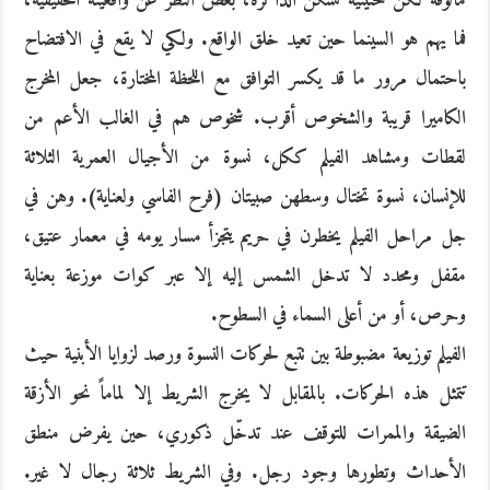
مألوفة لكن حنينية تسكن الذاكرة، بغض النظر عن واقعيته الحقيقية،
فما يهم هو السينما حين تعيد خلق الواقع. ولكي ﻻ يقع في الافتضاح
باحتمال مرور ما قد يكسر التوافق مع اللحظة المختارة، جعل المخرج
الكاميرا قريبة والشخوص أقرب. شخوص هم في الغالب اﻷعم من
لقطات ومشاهد الفيلم ككل، نسوة من الأجيال العمرية الثلاثة
للإنسان، نسوة تختال وسطهن صبيتان (فرح الفاسي ولعناية). وهن في
جل مراحل الفيلم يخطرن في حريم يتجزأ مسار يومه في معمار عتيق،
مقفل ومحدد ﻻ تدخل الشمس إليه إلا عبر كوات موزعة بعناية
وحرص، أو من أعلى السماء في السطوح.
الفيلم توزيعة مضبوطة بين تتبع لحركات النسوة ورصد لزوايا اﻷبنية حيث
تتمثل هذه الحركات. بالمقابل ﻻ يخرج الشريط إلا لماماً نحو الأزقة
الضيقة والممرات للتوقف عند تدخّل ذكوري، حين يفرض منطق
اﻷحداث وتطورها وجود رجل. وفي الشريط ثلاثة رجال ﻻ غير.