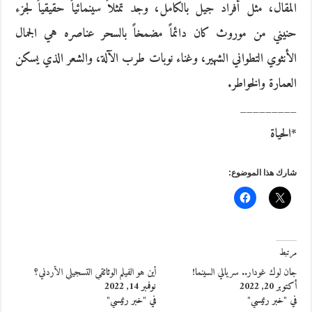
المقال، مثل أفراد جيل بالكامل، وجد تمثلاً سينمائياً حقيقياً لجزء
حنيني من موروث كان دائماً مضمخاً بالسحر عناصره هي الجمال
الأنثوي التطواني الشهير، وغناء نوبات طرب الآلة، والشعر الذي يسكن
العمارة والخواطر.
_________
*الحياة
شارك هذا الموضوع:
مرتبط
جان لوك غودار.. سريالي السينما!
أين هو الفيلم الوثائقي التسجيلي الأردني؟
أكتوبر 20, 2022
نوفمبر 14, 2022
في "خبر رئيسي"
في "خبر رئيسي"