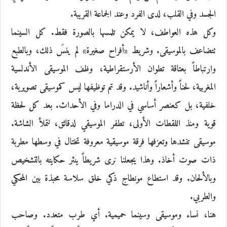
الجسد وفي القلب، لدى الفرد وعند الجماعة القريبة.
وكل هذه العواطف، لا يمكن تلمسها بالصورة فقط. كل السينما
تتضاعف بالموسيقى. وشريط «أفراح صغيرة» لم ينسَ ذلك، وبالطبع
وارتباطاً بعتاقة تطوان الأرستقراطية، وظف الموسيقى الأندلسية
المغربية، لحناً وأشعاراً وأناشيد. وقد تم توظيفها ليس كموسيقى تصويرية،
خلفية، بل كعنصر أساسي في الدراما وفي الأحداث. بعد كل لحظة
قوية ومنذ اللقطات الأولى، تطفر الموسيقي لدقائق، لتملأ الشاشة.
موسيقى تنشدها وتعزفها فرقة موسيقية معروفة تختال في وسطها مطربة
ذات صوت أخاذ. وهذا يجعلنا نرى شريطاً ينثر حكايته بالتشخيص
وبالألحان. وقد استطاع مونطاج ذكي خلق سلاسة محبذة بين المحكي
والطربي.
هنا، نساء وموسيقى وسينما حميمية. أي طرب متعدد. وصاحب