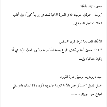
«سير ذاتية» بالجملة
*يوسف ضمرةفي الغرب، تلاقي السيرة الذاتية للمشاهير رواجاً كبيراً، وفي أغلب
الحالات تتحول السيرة إلى…
الأفكار الصادمة شرط فنون المستقبل
*عدنان حسين أحمدلم يكتف المبدع بصفة المُعاصرة، ولا يريد لعمله الإبداعي أن
يكون حداثيا، بل…
سيد درويش.. موسيقى عابرة للقرون
خليل قنديل * تستذكر مصر والأمة العربية «اليوم» ذكرى وفاة الفنان والموسيقي
المبدع سيد درويش، بعد…