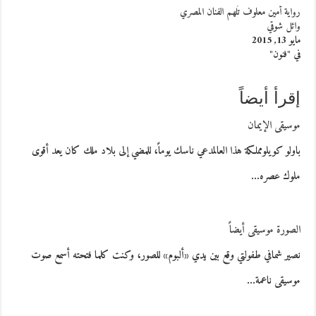
رواية أمين معلوف تُلهم الفنان المصري
وائل شوقي
مايو 13, 2015
في "فنون"
إقرأ أيضاً
موسيقى الإيمان
باولو كويلومملكة هذا العالمدعي ناسك يوماً، للمضي إلى بلاد ملك كان يعد أقوى
ملوك عصره…
الصورة موسيقى أيضاً
نصير شمافي طفولتي وقع بين يدي «ألبوم» للصور، وكنت كلما فتحته أسمع صوت
موسيقى ناعمة…