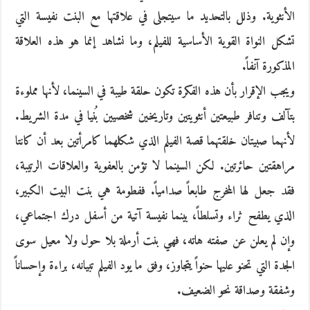
الأنثوية. وذلل بالتحديد ما سيتجلى في علاقتها مع البنت نفيسة التي
تشكل النواة القوية الأساسية للفيلم، وما نشاهد إنما هو هذه العلاقة
المذكورة آنفاً.
ويجب الإقرار بأن هذه الفكرة تكون حلقة طيبة في السينما، ﻷنها مملوءة
بتآلف وتنافر طبيعتين أنثويتين وتاريخين شخصيين بُنيا في مدة الشريط.
ﻷنهما صبيتان خلقتهما قصة الفيلم الذي شكلهما كامرأتين بعد أن كانتا
مراهقتين حائرتين. لكن السينما ﻻ تؤمن بالعفوية والعلاقات الرتيبة،
فقد جعل لها المخرج طابعاً صدامياً. ففطومة هي بنت البيت الكبير،
الذي يطفح ثراء وتسلطاً، بينما نفيسة آتية من أسفل درك اجتماعي،
وإن لم يعلن عن صفته هاته، فهي بنت أرملة بلا حول وﻻ معيل سوى
الجدة التي تحنو عليها حنواً يتجاوز، وفق ما يود الفيلم تبيانه، براءة وإحساناً
وشفقة وصداقة نحو الضعيف.