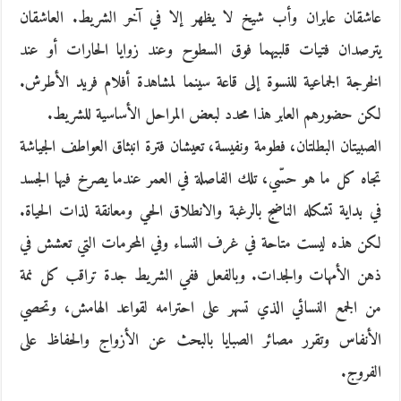
عاشقان عابران وأب شيخ لا يظهر إلا في آخر الشريط. العاشقان
يترصدان فتيات قلبيهما فوق السطوح وعند زوايا الحارات أو عند
الخرجة الجماعية للنسوة إلى قاعة سينما لمشاهدة أفلام فريد الأطرش.
لكن حضورهم العابر هذا محدد لبعض المراحل اﻷساسية للشريط.
الصبيتان البطلتان، فطومة ونفيسة، تعيشان فترة انبثاق العواطف الجياشة
تجاه كل ما هو حسّي، تلك الفاصلة في العمر عندما يصرخ فيها الجسد
في بداية تشكله الناضج بالرغبة والانطلاق الحي ومعانقة لذات الحياة.
لكن هذه ليست متاحة في غرف النساء وفي المحرمات التي تعشش في
ذهن اﻷمهات والجدات. وبالفعل ففي الشريط جدة تراقب كل نمة
من الجمع النسائي الذي تسهر على احترامه لقواعد الهامش، وتحصي
اﻷنفاس وتقرر مصائر الصبايا بالبحث عن اﻷزواج والحفاظ على
الفروج.