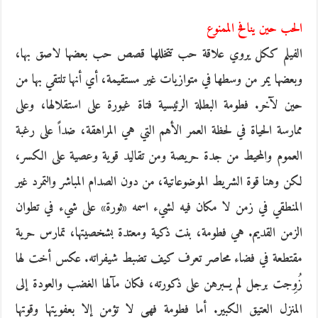
الحب حين ينافح الممنوع
الفيلم ككل يروي علاقة حب تتخللها قصص حب بعضها لاصق بها،
وبعضها يمر من وسطها في متوازيات غير مستقيمة، أي أنها تلتقي بها من
حين لآخر. فطومة البطلة الرئيسية فتاة غيورة على استقلالها، وعلى
ممارسة الحياة في لحظة العمر اﻷهم التي هي المراهقة، ضداً على رغبة
العموم والمحيط من جدة حريصة ومن تقاليد قوية وعصية على الكسر،
لكن وهنا قوة الشريط الموضوعاتية، من دون الصدام المباشر والتمرد غير
المنطقي في زمن لا مكان فيه لشيء اسمه «ثورة» على شيء في تطوان
الزمن القديم. هي فطومة، بنت ذكية ومعتدة بشخصيتها، تمارس حرية
مقتطعة في فضاء محاصر تعرف كيف تضبط شيفراته. عكس أخت لها
زُوِجت برجل لم يــبرهن على ذكورته، فكان مآلها الغضب والعودة إلى
المنزل العتيق الكبير. أما فطومة فهي لا تؤمن إلا بعفويتها وقوتها