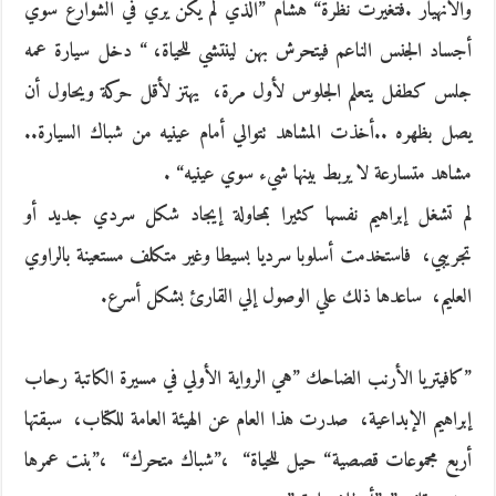
‬يصل‭ ‬بظهره‭.. ‬أخذت‭ ‬المشاهد‭ ‬تتوالي‭ ‬أمام‭ ‬عينيه‭ ‬من‭ ‬شباك‭ ‬السيارة‭..
‬مشاهد‭ ‬متسارعة‭ ‬لا‭ ‬يربط‭ ‬بينها‭ ‬شيء‭ ‬سوي‭ ‬عينيه‭. “‬
‬العليم، ‭ ‬ساعدها‭ ‬ذلك‭ ‬علي‭ ‬الوصول‭ ‬إلي‭ ‬القارئ‭ ‬بشكل‭ ‬أسرع‭. ‬