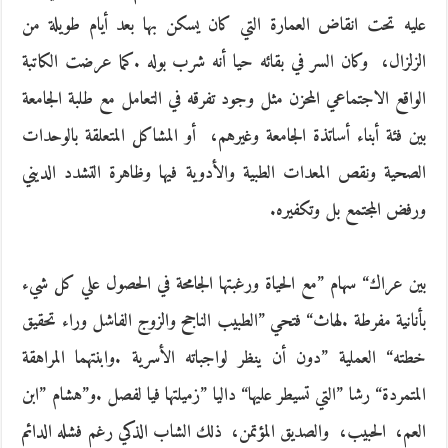
‬ورفض‭ ‬المجتمع‭ ‬بل‭ ‬وتكفيره‭. ‬