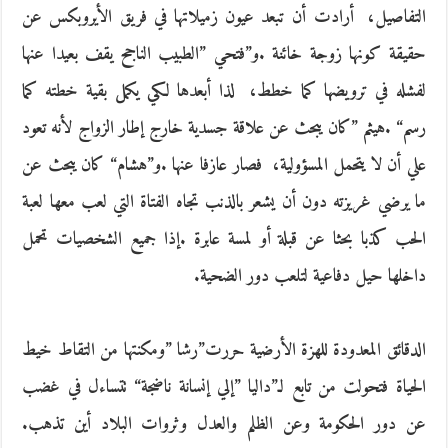
‬داخلها‭ ‬حيل‭ ‬دفاعية‭ ‬لتلعب‭ ‬دور‭ ‬الضحية‭. ‬
‬عن‭ ‬دور‭ ‬الحكومة‭ ‬وعن‭ ‬الظلم‭ ‬والعدل‭ ‬وثروات‭ ‬البلاد‭ ‬أين‭ ‬تذهب‭.