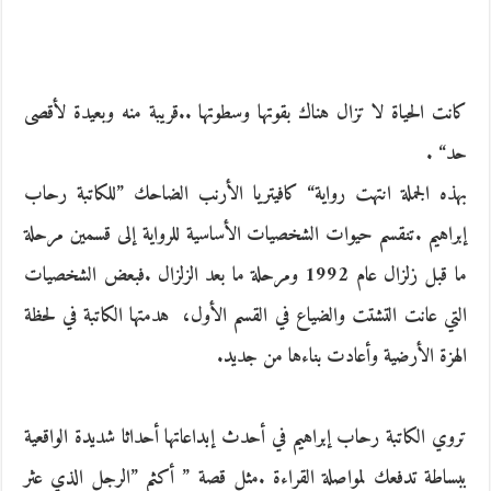
‬حد‭. “‬
‬الهزة‭ ‬الأرضية‭ ‬وأعادت‭ ‬بناءها‭ ‬من‭ ‬جديد‭. ‬