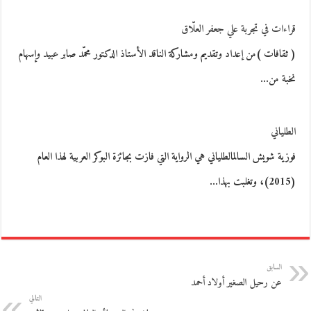
قراءات في تجربة علي جعفر العلّاق
( ثقافات )من إعداد وتقديم ومشاركة الناقد الأستاذ الدكتور محمّد صابر عبيد وإسهام
نخبة من…
الطلياني
فوزية شويش السالمالطلياني هي الرواية التي فازت بجائزة البوكر العربية لهذا العام
(2015)، وتغلبت بهذا…
السابق
عن رحيل الصغير أولاد أحمد
التالي