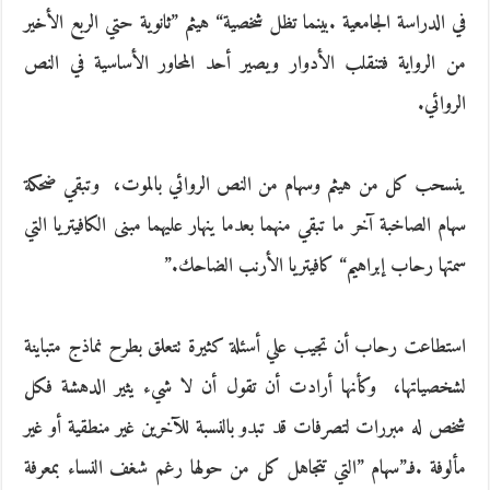
‬الروائي‭. ‬
‬سمتها‭ ‬رحاب‭ ‬إبراهيم‭ “‬كافيتريا‭ ‬الأرنب‭ ‬الضاحك‭”. ‬