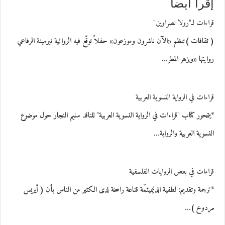
إقرأ أيضاً
قراءات لـ"رولا نصراوين"
( ثقافات )تنظم «الآن ناشرون وموزعون» حفلاً توقّع فيه الروائية نيرمينة الرفاعي
روايتها «ويزهر المطر…
قراءات في الرواية النسوية العربية
*يتمحور كتاب "قراءات في الرواية النسوية العربية" للناقد سليم النجار حول موضوع
النسوية العربية والرواية…
قراءات في بعض الروايات الفلسفية
*ترجمة وتقديم: لطفية الدليميثمّة قناعة راسخة لدى الكثير من الناس بأن ( أيريس
مردوخ )…