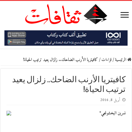
الرئيسية
/
قراءات
/
كافيتريا‭ ‬الأرنب‭ ‬الضاحك..‭‬ زلزال‭ ‬يعيد‭ ‬ترتيب‭ ‬الحياة‭!
‬ترتيب‭ ‬الحياة‭!
أبريل 8, 2016
نسرين‭ ‬البخشونجي*