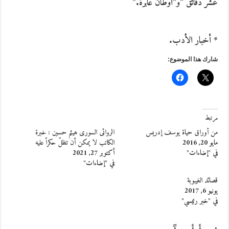
‬عشر‭ ‬دقائق‭” ‬و‭”‬أوطان‭ ‬عابرة‭”. ‬
* أخبار الأدب.
شارك هذا الموضوع:
مرتبط
من أوراق حياة يوسف إدريس
الروائى السورى هيثم حسين : خبرة
مايو 20, 2016
الكاتب لا يمكن أن تظلّ حكراً عليه
في "إضاءات"
أكتوبر 27, 2021
في "إضاءات"
قصائد‭ ‬الغيبوبة
يونيو 6, 2017
في "خبر رئيسي"