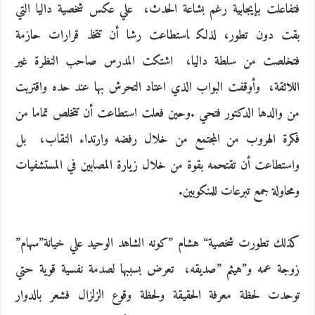
‬ومحاولة‭ ‬جمع‭ ‬تبرعات‭ ‬للمنكوبين‭. ‬
كذلك‭ ‬تطورت‭ ‬شخصية‭ “‬هشام‭” ‬كونه‭ ‬الشاهد‭ ‬الوحيد‭ ‬علي‭ ‬خيانة‭”‬سهام‭”