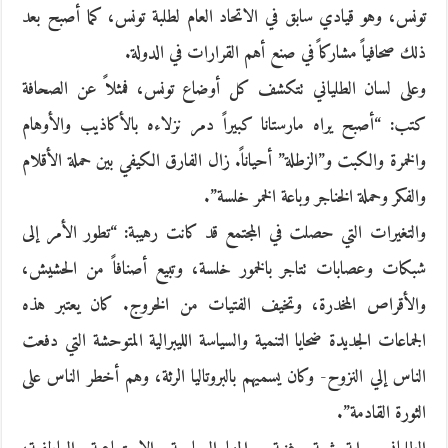
تونس، وهو قيادي سابق في الاتحاد العام لطلبة تونس، كما أصبح بعد
ذلك صحافياً مشاركاً في صنع أهم القرارات في الدولة.
وعلى لسان الطلياني تتكشف كل أوضاع تونس، فمثلاً عن الصحافة
كتب: “أصبح يراه مارستانا كبيراً دمر نزلاءه بالأكاذيب والأوهام
والخمرة والكبت و”الزطلة” أحياناً. زال الفارق الكيفي بين حملة الأقلام
والفكر وحملة الخناجر وباعة الخمر خلسة”.
والتغيرات التي حصلت في المجتمع قد كانت رهيبة: “تطور الأمر إلى
شبكات وعصابات تتاجر بالخمور خلسة، وتبيع أصنافاً من الحشيش،
والأقراص المخدرة، وتخيف الفتيات من الخروج. كان يعتبر هذه
الجماعات الجديدة ضحايا التنمية والسياسة الليبرالية المتوحشة التي دفعت
الناس إلي النزوح- وكان يسميهم بالبروتاليا الرثة، وهم أخطر الناس على
الثورة القادمة”.