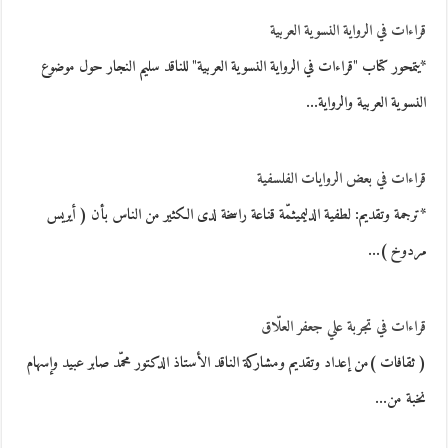
قراءات في الرواية النسوية العربية
*يتمحور كتاب "قراءات في الرواية النسوية العربية" للناقد سليم النجار حول موضوع
النسوية العربية والرواية…
قراءات في بعض الروايات الفلسفية
*ترجمة وتقديم: لطفية الدليميثمّة قناعة راسخة لدى الكثير من الناس بأن ( أيريس
مردوخ )…
قراءات في تجربة علي جعفر العلّاق
( ثقافات )من إعداد وتقديم ومشاركة الناقد الأستاذ الدكتور محمّد صابر عبيد وإسهام
نخبة من…