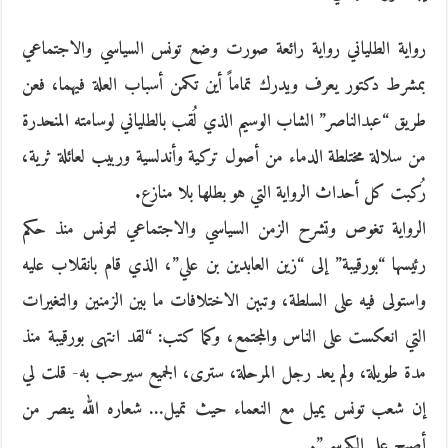
رواية الطلياني رواية رائعة صورت وضع تونس السياسي والاجتماعي
بمشرط دكتور يعرف ويدرك تماماً أين تكمن أسباب العلة فيهما، فعن
طريق “عبدالناصر” الشاب الوسيم الذي لُقب بالطلياني لوسامته المنحدرة
من سلالة مختلطة الدماء من أصول تركية وأندلسية وربيب لعائلة ثرية،
رُكبت كل أحداث الرواية التي هو بطلها بلا منازع.
الرواية تغوص وتشرح الزمن السياسي والاجتماعي لتونس منذ حكم
رئيسها “بورقيبة” إلى “زين العابدين بن علي”، الذي قام بانقلاب عليه
واستولى فيه على السلطة، وتبين الاختلافات ما بين الزمنين والتغيرات
التي انعكست على الناس والمجتمع، وكما كتب: “لقد انتهى بورقيبة منذ
مدة طويلة، ولم يعد رجل المرحلة، سترى، الجميع سيرحب به- قلت لي
إن شعب تونس يميل مع النعماء حيث تميل… شعاره الله ينصر من
أصبح على الكرسي”.