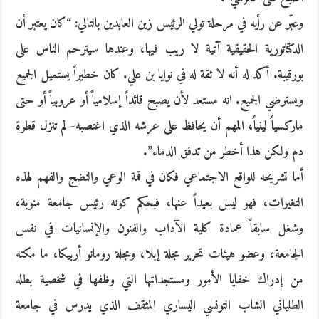
وعبّر عن رأيه في مرحلة تولي الرئيس زين العابدين بالتالي: “كان يعتبر أن
الدكتاتورية الحقيقية آتية لا ريب فيها، وعندها سيترحم الناس على
بورقيبة. أكد له أنه لا ثقة له في نوايا بن علي. كان خطيراً يستميل الجميع
ويسترضي الجميع. انه مستعد لأن يصبح قائداً إسلامياً أو عروبياً أو حتى
ماركسياً لينياً، المهم أن يحافظ على عرشه الذي اغتصبه- لم تنزل قطرة
دم ولكن هذا أخطر من تدفق الدماء”.
أما تشريحه للواقع الاجتماعي فكان في قمة الوعي والنضج والفهم لهذه
التغيرات، فهو ليس بعيداً عنها، فبحكم كونه رئيس جامعة منوبة،
وشغل سابقاً عمادة كلية الآداب والفنون والإنسانيات في نفس
الجامعة، وعضو هيئات تحرير مجلة إبلا، ومجلة رومانو أربيكا، ما مكنه
من إدراك خفايا الأمور ومستجداتها التي وظفها في شخصية بطله
الطلياني الشاب التونسي اليساري المثقف الذي يدرس في جامعة