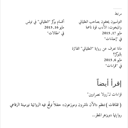
مرتبط
التونسيون يحتفون بصاحب الطلياني
أقسام بوكر “الطلياني” في تونس
والمبخوت: الأدب قوة ناعمة
مايو 16, 2015
مايو 17, 2015
في "مقالات"
في "إضاءات"
ماذا تعرف عن رواية “الطلياني” الفائزة
بالبوكر؟
مايو 6, 2015
في "قراءات"
إقرأ أيضاً
قراءات لـ"رولا نصراوين"
( ثقافات )تنظم «الآن ناشرون وموزعون» حفلاً توقّع فيه الروائية نيرمينة الرفاعي
روايتها «ويزهر المطر…