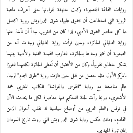
روايات القائمة القصيرة، وكنت متلهفة لقراءتها حتى أعرف ماهية
الرواية التي استطاعت أن تتفوق عليها، شوق الدراويش رواية اكتمل
لها كل عناصر التفوق الأدبي، لذا كان من الغريب جداً أن تأخذ عنها
رواية الطلياني الجائزة، وحين قرأت رواية الطلياني وجدت أنه من
الصعوبة أن تتميز وحدها بالجائزة، لتقارب القيمة الفنية والأدبية بينهما
بشكل متطابق تقريباً، وكان من الأفضل أن تُعطى الجائزة لكلتيهما لتفوزا
بالمركز الأول مثلما حصل من قبل حين فازت رواية “طوق اليمام” لرجاء
عالم مناصفة مع رواية “القوس والفراشة” للكاتب المغربي محمد
الأشعري، وربما رأت لجنة التحكيم فيها معاصرة لكل ما يحدث الآن
في تونس والعالم العربي من أوضاع سياسية قد تقلب أحوال الزمن
القادم، وذلك عكس رواية شوق الدراويش التي روت تاريخ السودان
إبان ثورة المهدي.