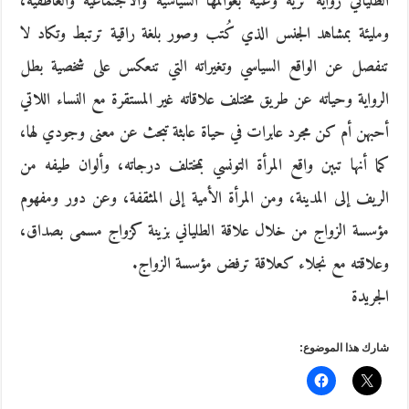
الطلياني رواية ثرية وغنية بعوالمها السياسية والاجتماعية والعاطفية،
ومليئة بمشاهد الجنس الذي كُتب وصور بلغة راقية ترتبط وتكاد لا
تنفصل عن الواقع السياسي وتغيراته التي تنعكس على شخصية بطل
الرواية وحياته عن طريق مختلف علاقاته غير المستقرة مع النساء اللاتي
أحبهن أم كن مجرد عابرات في حياة عابثة تبحث عن معنى وجودي لها،
كما أنها تبين واقع المرأة التونسي بمختلف درجاته، وألوان طيفه من
الريف إلى المدينة، ومن المرأة الأمية إلى المثقفة، وعن دور ومفهوم
مؤسسة الزواج من خلال علاقة الطلياني بزينة كزواج مسمى بصداق،
وعلاقته مع نجلاء كعلاقة ترفض مؤسسة الزواج.
الجريدة
شارك هذا الموضوع: