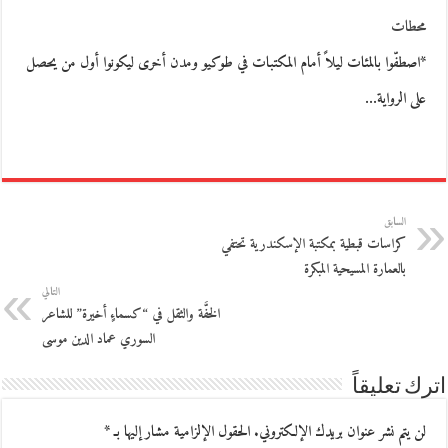
محطات
*اصطفّوا بالمئات ليلاً أمام المكتبات في طوكيو ومدن أخرى ليكونوا أول من يحصل
على الرواية…
السابق
كراسات قبطية بمكتبة الإسكندرية تحتفي
بالعمارة المسيحية المبكرة
التالي
الخفَّة والثقل في “كسماءٍ أخيرة” للشاعر
السوري عماد الدين موسى
اترك تعليقاً
لن يتم نشر عنوان بريدك الإلكتروني.
الحقول الإلزامية مشار إليها بـ
*