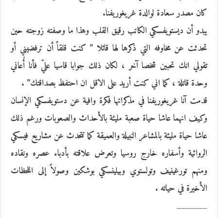
كان مصدر سعادة لوالدة غريغوريفنا.
يبدو أن ديستويفسكي الكاتب رقيق القلب وهذا ما وصفته زوجته حين
تحدثت عن مخاوفه التي ذكرها لها قائلا ” كنت قلقاً أن ترفضيني أو
تقولي انك تحبين شخصا آخر ، لكان ذلك جوابا قاسيا عليّ فأنا أُعاني
وحدة قاتلة ، كما اني كنت أريد على الاقل ان احتفظ بصداقتك” .
قدمت آنا غريغوريفنا في مذكراتها فكرة وافية عن دستويفسكي الإنسان
وكيف انهما عاشا حياة صعبة مليئة بالأحداث والصعوبات ورغم ذلك
عاشا حياة مليئة بالمشاعر النبيلة والعميقة كما تتحدث عن مشاريع فيسكي
الروائية وأسفاره خارج روسيا وتعرض علاقته بأدباء عصره ونقاده
ومنهم تورغينيف وتولستوي وبيلينسكي بوشكين وصولاً إلى اللحظات
الأخيرة في حياته .
_______