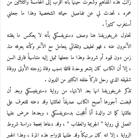
زالت هذه المفاهيم وشعرت حينها بأنه أقرب إلى الخامسة والثلاثين من
عمره ، تحدث لي عن تفاصيل حياته الشخصية وهذا ما جعلني
أستغرب كثيراً .
تحاول غريغوريفنا هنا وصف دستويفسكي بأنه لا يعكس ما يظنه
الآخرون عنه ، فهو لطيف وتلقائي يتعامل مع الآخر وكأنه يعرفه منذ
زمن دون قيود أو شروط وهذا ما جعلها تميل إليه متناسيةً فارق السن
، إلا أن الكاتب كان يشعر بوحدة قاتلة بسبب وفاة زوجته الأولى ووفاة
شقيقه الذي رحل تاركاً خلفه الكثير من الديون .
تذكر غريغوريفنا انها بعد الانتهاء من رواية دستويفيسكي وبعد أن
قبضت أجورها أصبح الكاتب صديقاً لعائلتها وقد دعته للتعرف على
عائلتها كما ان والدة آنا أُعجبت بدستويفسكي ، وبعدها عرض عليها
العمل في رواية ” الجريمة والعقاب ” ، وقد دعاها بحجة دراسة شروط
الرواية ، إلا انه كان مرتبكاً وقد طلبها للزواج هذه المرة ، وهذا الخبر