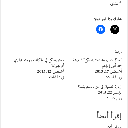
*المدى
شارك هذا الموضوع:
مرتبط
“مذكرات زوجة دستويفسكي” / ترجمة
دستويفسكي في مذكرات زوجته عبقري
محمد أنور إبراهيم
أم مجنون؟
أغسطس 17, 2015
أغسطس 12, 2015
في "قراءات"
في "قراءات"
زيارة شخصية إلى منزل دستويفسكي
ديسمبر 22, 2015
في "إضاءات"
إقرأ أيضاً
بين امرأتين