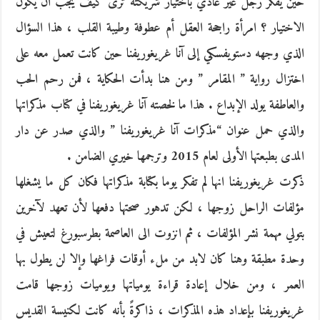
حين يفكر رجل غير عادي باختيار شريكته ترى كيف يجب أن يكون
الاختيار ؟ امرأة راجحة العقل أم عطوفة وطيبة القلب ، هذا السؤال
الذي وجهه دستويفسكي إلى آنا غريغوريفنا حين كانت تعمل معه على
اختزال رواية ” المقامر ” ومن هنا بدأت الحكاية ، فمن رحم الحب
والعاطفة يولد الإبداع . هذا ما لخصته آنا غريغوريفنا في كتاب مذكراتها
والذي حمل عنوان “مذكرات آنا غريغوريفنا ” والذي صدر عن دار
المدى بطبعتها الأولى لعام 2015 وترجمها خيري الضامن .
ذكرت غريغوريفنا انها لم تفكر يوما بكتابة مذكراتها فكان كل ما يشغلها
مؤلفات الراحل زوجها ، لكن تدهور صحتها دفعها لأن تعهد لآخرين
بتولي مهمة نشر المؤلفات ، ثم انزوت الى العاصمة بطرسبورغ لتعيش في
وحدة مطبقة وهنا كان لابد من ملء أوقات فراغها وإلا لن يطول بها
العمر ، ومن خلال إعادة قراءة يومياتها ويوميات زوجها قامت
غريغوريفنا بإعداد هذه المذكرات ، ذاكرةً بأنه كانت لكنيسة القديس