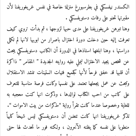
الكسندر نيفسكي في بطرسبورغ منزلة خاصة في نفس غريغوريفنا لأن
مقبرتها تحنو على رفات دستويفسكي .
وهنا تبرهن غريغوريفنا على مدى حبها لزوجها ، ثم بدأت تروي كيف
تعرفت إليه حين دخلت دورة اختزال باصرار من ابويها لانها لم تكمل
دراستها ، وهنا ابلغها استاذها في الدورة أن الكاتب دستويفسكي يبحث
عن شخص يجيد الاختزال ليملي عليه روايته الجديدة ” المقامر ” ذاكرة
أن قلبها قد خفق فرحاً لأنها كجميع فتيات الستينات تنشد الاستقلال
وتبحث عن عمل يجعلها تعتمد على نفسها وكانت فرصة مناسبة للتعرف
على كاتب من احب الكتاب لوالدها ، وذكرت انها كنت معجبه به
للغاية وخصوصا عندما كانت تقرأ رواية “مذكرات من بيت الاموات “.
تذكر غريغوريفنا انها كانت تتضن أن دستويفسكي ليس شيخاً كابياً
منطويا على نفسه كما يظنه الآخرون ، ولكنه فور ما تحدث لها حتى