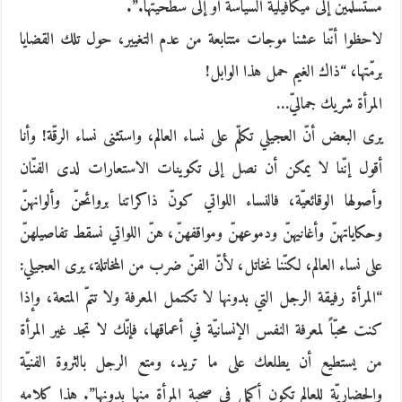
مستسلمين إلى ميكافيليّة السياسة أو إلى سطحيّتها.”.
لاحظوا أنّنا عشنا موجات متتابعة من عدم التغيير، حول تلك القضايا
برمّتها، “ذاك الغيم حمل هذا الوابل!
المرأة شريك جماليّ…
يرى البعض أنّ العجيلي تكلّم على نساء العالم، واستثنى نساء الرقّة! وأنا
أقول إنّنا لا يمكن أن نصل إلى تكوينات الاستعارات لدى الفنّان
وأصولها الوقائعيّة، فالنساء اللواتي كونّ ذاكراتنا بروائحنّ وألوانهنّ
وحكاياتهنّ وأغانيهنّ ودموعهنّ ومواقفهنّ، هنّ اللواتي نسقط تفاصيلهنّ
على نساء العالم، لكنّنا نخاتل، لأنّ الفنّ ضرب من المخاتلة، يرى العجيلي:
“المرأة رفيقة الرجل التي بدونها لا تكتمل المعرفة ولا تتمّ المتعة، وإذا
كنت محبّاً لمعرفة النفس الإنسانيّة في أعماقها، فإنّك لا تجد غير المرأة
من يستطيع أن يطلعك على ما تريد، ومتع الرجل بالثروة الفنيّة
والحضاريّة للعالم تكون أكمل في صحبة المرأة منها بدونها”. هذا كلامه