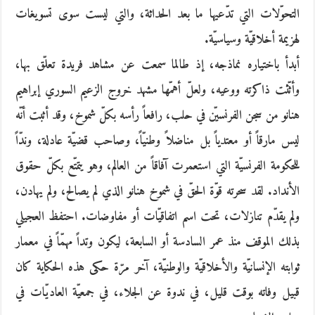
التحوّلات التي تدّعيها ما بعد الحداثة، والتي ليست سوى تسويغات
لهزيمة أخلاقيّة وسياسيّة.
أبدأ باختياره نماذجه، إذ طالما سمعت عن مشاهد فريدة تعلّق بها،
وأثّثت ذاكرته ووعيه، ولعلّ أهمّها مشهد خروج الزعيم السوري إبراهيم
هنانو من سجن الفرنسيّن في حلب، رافعاً رأسه بكلّ شموخ، وقد أثبت أنّه
ليس مارقاً أو معتدياً بل مناضلاً وطنيّاً، وصاحب قضيّة عادلة، وندّاً
للحكومة الفرنسيّة التي استعمرت آفاقاً من العالم، وهو يتمتّع بكلّ حقوق
الأنداد. لقد سحرته قوّة الحقّ في شموخ هنانو الذي لم يصالح، ولم يهادن،
ولم يقدّم تنازلات، تحت اسم اتفاقيّات أو مفاوضات. احتفظ العجيلي
بذلك الموقف منذ عمر السادسة أو السابعة، ليكون وتداً مهمّاً في معمار
ثوابته الإنسانيّة والأخلاقيّة والوطنيّة، آخر مرّة حكى هذه الحكاية كان
قبيل وفاته بوقت قليل، في ندوة عن الجلاء، في جمعيّة العاديّات في