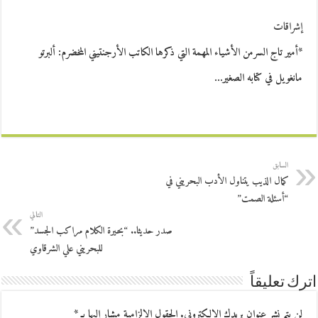
إشراقات
*أمير تاج السرمن الأشياء المهمة التي ذكرها الكاتب الأرجنتيني المخضرم: ألبرتو
مانغويل في كتابه الصغير…
السابق
كمال الذيب يتناول الأدب البحريني في
“أسئلة الصمت”
التالي
صدر حديثا.. “بحيرة الكلام مراكب الجسد”
للبحريني علي الشرقاوي
اترك تعليقاً
لن يتم نشر عنوان بريدك الإلكتروني.
الحقول الإلزامية مشار إليها بـ
*