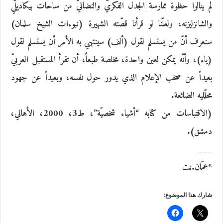
لم ينالوا حظوة ممارسة الجدل الفكريّ والنضاليّ من ساحات بيكاديلّي
والشانزليزنه، ولعلّنا لو قرأنا قصّته الشهيرة (نبوءات الشيخ سلمان)
سنعرف أنّ من يستسلم لقول (ألف) سينتهي به الأمر أن يستسلم لقول
(ياء)، وأنّه يمكن لعين واحدة، مخلصة طبعاً، أن تقرأ المستقبل العربيّ
بعيداً عن صخب الإعلام الذي يدور حول نفسه، وبعيداً عن جهود
محلّليه الضائعة.
(الاقتباسات من كتابه “أشياء شخصيّة”، ط3، 2000، الأهالي،
دمشق).
___
*عمّان.نت
شارك هذا الموضوع: