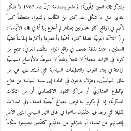
ولنتذكّر تلك العين البلّوريّة، لم يشعر بالصدمة: “إنّ عام 1967 لا يشكّل
عندي مثل ما شكّل عند كثير من الكتّاب والشعراء منعطفاً كبيراً
لأنّهم في الواقع كانوا مخدوعين بمظاهر لم أخدع بها أنا في تلك الأيّام.”،
وإنّ “للأمّة العربيّة قضايا كثيرة أهمّها وأخطرها وأكثرها إلحاحاً قضيّة
فلسطين.. هناك نقطة ضعف في واقع التزام المثقّف العربيّ، تنتج من
كونه في التزامه منفعلاً لا فاعلاً وتابعاً لا متبوعاً. فالأوضاع السياسيّة
الراهنة في بلاد العرب والتنظيمات السياسيّة التي تستند عليها هي من
خلق السياسيّين، وهؤلاء يدلفون في العادة إلى حلبة السياسة من قلاع
الإقطاع العشائريّ أو مراكز النفوذ الاقتصاديّ أو من الثكنات
العسكريّة، إذا لم يكونوا مدفوعين بمصالح أجنبيّة التبعة…وفي الحالات
القليلة التي وجد فيها مثقّفون ساهموا في خلق التيّار السياسيّ انتهى الأمر
بإقصائهم عن الحلبة، أو بتنازلهم عن عقليّتهم كمثقّفين ليصبحوا حكّاماً