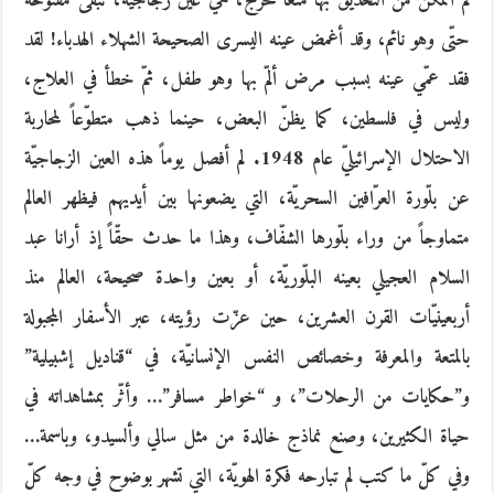
لم أتمكّن من التحديق بها منعاً للحرج، هي عين زجاجيّة، تبقى مفتوحة
حتّى وهو نائم، وقد أغمض عينه اليسرى الصحيحة الشهلاء الهدباء! لقد
فقد عمّي عينه بسبب مرض ألمّ بها وهو طفل، ثمّ خطأ في العلاج،
وليس في فلسطين، كما يظنّ البعض، حينما ذهب متطوّعاً لمحاربة
الاحتلال الإسرائيليّ عام 1948. لم أفصل يوماً هذه العين الزجاجيّة
عن بلّورة العرّافين السحريّة، التي يضعونها بين أيديهم فيظهر العالم
متماوجاً من وراء بلّورها الشفّاف، وهذا ما حدث حقّاً إذ أرانا عبد
السلام العجيلي بعينه البلّوريّة، أو بعين واحدة صحيحة، العالم منذ
أربعينيّات القرن العشرين، حين عزّت رؤيته، عبر الأسفار المجبولة
بالمتعة والمعرفة وخصائص النفس الإنسانيّة، في “قناديل إشبيلية”
و”حكايات من الرحلات”، و “خواطر مسافر”… وأثّر بمشاهداته في
حياة الكثيرين، وصنع نماذج خالدة من مثل سالي وألسيدو، وباسمة…
وفي كلّ ما كتب لم تبارحه فكرة الهويّة، التي تشهر بوضوح في وجه كلّ