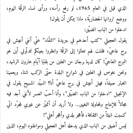
الذي قيل في العام 1965، لو رفع رأسه، ورأى نساء الرقّة اليوم،
ووضع ثرواتها الحضاريّة، ماذا يمكن أن يقول!
ادخلوا من الباب الضيّق:
يقول العجيلي “كتب أحدهم في جريدة “النقّاد” عنّي أنني أعيش في
برج عاجيّ، فقلت لهم تعالوا إلى الرقّة وانظروا بعينكم لتدلّوني أين هو
البرج العاجيّ! كان لدينا برجان من الطين من بقايا أيّام هارون الرشيد،
ونحن نغوص في الطين في شوارع البلدة حتّى الركب شتاء ويعمينا
الغبار صيفاً، فهل أعيش في برج عاجيّ أنا؟ السيّد المسيح يقول في
الإنجيل “ادخلوا من الباب الضيّق”، وأنا أحبّ العسر لأنني أجد فيه
مجالاً للإنتاج ولمحاولة التغيير… ولا أريد أن أتميّز عن غيري لمجرّد انّي
كسبت شيئاً من الثقافة، فأهجر بلدي وأهجر أهلي”!
ليس أضيق من الباب الذي يدخله أهل العجيلي ومواطنوه اليوم، الذين