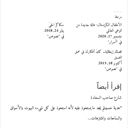
مرتبط
الأطفال الكريستال: هالة جديدة من
سكاكرُ الحيِّ
الوعي العالمي
يناير 24, 2018
ديسمبر 17, 2020
في "نصوص"
في "أسرار"
قصائد إيطالية.. كابدْ أفكاركَ في عمق
الغسق
أكتوبر 18, 2015
في "نصوص"
إقرأ أيضاً
شارع صاحب السعادة
*هدية حسينلم يجد ما يستحوذ عليه لأنه استحوذ على كل شيء، البيوت والأسواق
والساحات والمتنزهات…