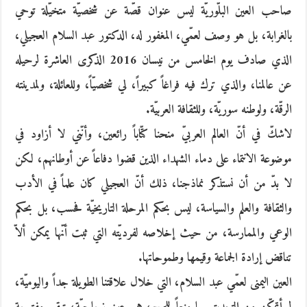
صاحب العين البلّوريّة ليس عنوان قصّة عن شخصيّة متخيّلة توحي
بالغرابة، بل هو وصف لعمّي، المغفور له، الدكتور عبد السلام العجيلي،
الذي صادف يوم الخامس من نيسان 2016 الذكرى العاشرة لرحيله
عن عالمنا، والذي ترك فيه فراغاً كبيراً، لي شخصيّاً، وللعائلة، ولمدينته
الرقّة، ولوطنه سوريّة، وللثقافة العربيّة.
لاشكّ في أنّ العالم العربيّ منحنا كتّاباً رائعين، وأنّني لا أزاود في
موضوعة الانتماء على دماء الشهداء الذين قضوا دفاعاً عن أوطانهم، لكن
لا بدّ من أن نستذكر نماذجنا، ذلك أنّ العجيلي كان علماً في الأدب
والثقافة والعلم والسياسة، ليس بحكم المرحلة التاريخيّة فحسب، بل بحكم
الوعي والممارسة، من حيث إخلاصه لفرديّته التي ثبت أنّها يمكن ألاّ
تناقض إرادة الجماعة وقيمها وطموحاتها.
العين اليمنى لعمّي عبد السلام، التي خلال علاقتنا الطويلة جداً واليوميّة،