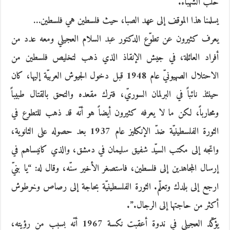
حلب الشهباء.
يسلمنا هذا الموقف إلى عهد الصبا، حيث فلسطين هي فلسطين…
يعرف كثيرون عن تطوّع الدكتور عبد السلام العجيلي ومعه عدد من
أفراد العائلة، في جيش الإنقاذ الذي ذهب لتخليص فلسطين من
الاحتلال الصهيونيّ عام 1948 قبل دخول الجيوش العربيّة إليها، كان
حينئذ نائباً في البرلمان السوريّ، فترك مقعده والتحق بالقتال طبيباً
ومحارباً، لكن ما لا يعرفه كثيرون أيضاً هو أنّه قد ذهب للتطوع في
الثورة الفلسطينيّة ضدّ الإنكليز عام 1937 بعد حصوله على الثانوية،
واتجه إلى مكتب السيّد شفيق سليمان في دمشق، والذي كانيساهم في
إرسال المجاهدين إلى فلسطين، فاستصغر الأخير سنّه، وقال له: “يا بنيّ
ارجع إلى بلدك وتعلّم. الثورة الفلسطينيّة بحاجة إلى رصاص وخرطوش
أكثر من حاجتها إلى الرجال.”.
يؤكّد العجيلي في ندوة أعقبت نكسة 1967 أنّه بسبب من رؤيته،