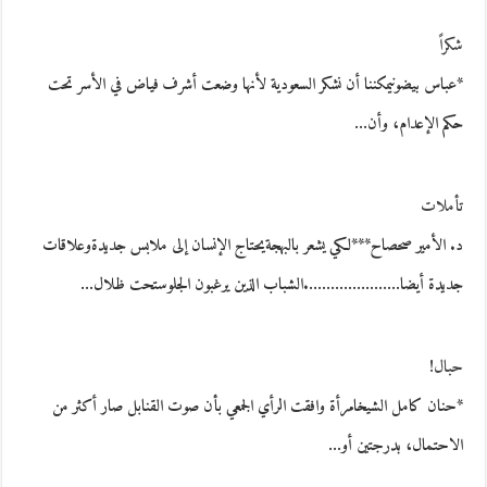
شكراً
*عباس بيضونيمكننا أن نشكر السعودية لأنها وضعت أشرف فياض في الأسر تحت
حكم الإعدام، وأن…
تأملات
د. الأمير صحصاح***لكي يشعر بالبهجةيحتاج الإنسان إلى ملابس جديدةوعلاقات
جديدة أيضا………………….الشباب الذين يرغبون الجلوستحت ظلال…
حبال!
*حنان كامل الشيخامرأة وافقت الرأي الجمعي بأن صوت القنابل صار أكثر من
الاحتمال، بدرجتين أو…