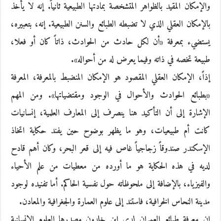
والإمكان المقيد بالظواهر المتشخصة بمادتها الطبيعية ثانياً. إنه لا يأخذ
بالإمكان العقلي الذي لا تضبطه الطبائع والسنن الطبيعية. إنه، بتعبيره،
يستضيء بمعرفة «أن لكل حادث من الحوادث، ذاتاً كان أو فعلا،
طبيعة تخصه في ذاته وفيما يعرض له من أحواله».
إذاً، الإمكان العقلي المقصود هو الإمكان المنضبط بالمعرفة، المعرفة
«بطبائع الحوادث والأحوال في الوجود ومقتضياتها». ومن المهم
الإشارة إلى أن التأكيد هنا ينصرف إلى المعارف العلمية، إنسانيات
كانت أم طبيعيات، وهو ما يظهر بوضوح حين يفند حكاية اتخاذ
الإسكندر صندوقاً زجاجياً غاص فيه إلى قعر البحر، وكان أهم قادح
لديه في هذه الحكاية هو ما أورده من معطيات من علم الأحياء
والفيزياء، بالإضافة إلى ملحوظاته حول نفسية الحاكم. أما تفنيده لوجود
مدينة النحاس الخرافية، فاستند إلى علوم العمارة والجغرافية والمعادن.
إن معرفة طبائع العمران لدى ابن خلدون مصدرها العلوم الإنسانية