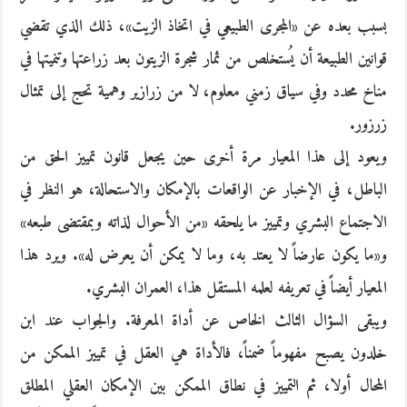
بسبب بعده عن «المجرى الطبيعي في اتخاذ الزيت»، ذلك الذي تقضي
قوانين الطبيعة أن يُستخلص من ثمار شجرة الزيتون بعد زراعتها وتنميتها في
مناخ محدد وفي سياق زمني معلوم، لا من زرازير وهمية تحج إلى تمثال
زرزور.
ويعود إلى هذا المعيار مرة أخرى حين يجعل قانون تمييز الحق من
الباطل، في الإخبار عن الواقعات بالإمكان والاستحالة، هو النظر في
الاجتماع البشري وتمييز ما يلحقه «من الأحوال لذاته وبمقتضى طبعه»
و«ما يكون عارضاً لا يعتد به، وما لا يمكن أن يعرض له». ويرد هذا
المعيار أيضاً في تعريفه لعلمه المستقل هذا، العمران البشري.
ويبقى السؤال الثالث الخاص عن أداة المعرفة. والجواب عند ابن
خلدون يصبح مفهوماً ضمناً، فالأداة هي العقل في تمييز الممكن من
المحال أولا، ثم التمييز في نطاق الممكن بين الإمكان العقلي المطلق