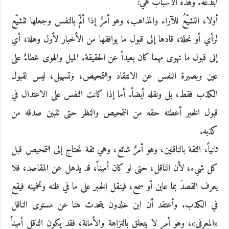
ابتدعه. وهذه الأسباب هي:
أولا، التشيّعُ للآراء والمذاهب، وهو أمرٌ إذا ألمّ بالنفس وجعلها تتشيّع
لرأي أو نحلة، قادها إلى قبول ما يوافقها من الأخبار لأول وهلة، أي
إلى قبول ما تهوى مهما كان بعيداً عن الحقيقة. الميل والهوى غطاءٌ على
عين وبصيرة النفس عن الانتقاد والتمحيص، وتسهيل، ليس لقبول
الكذب فقط، بل ونقله أيضاً. أما إذا كانت النفس على الاعتدال في
قبول الخبر أعطته حقه من التمحيص والنظر حتى تتبين صدقه من
كذبه.
ثانياً، الثقة بالناقلين، وهو أمرٌ شائع، وهي ثقة تحتاج إلى التمحيص قبل
كل شيء، لأن الناقل، حتى لو كان أميناً، قد يذهل عن المقاصد، فلا
يعرف القصدَ بما عاين أو سمع، فينقل الخبر على ما في ظنه وتخمينه فيقع
في الكذب. وأعتقد أن ابن خلدون يتحدث هنا عن مستوى الناقل
«المعرفي»، وهو أمر لا يتعلق بالنزاهة والأمانة، فقد يكون الناقل أميناً