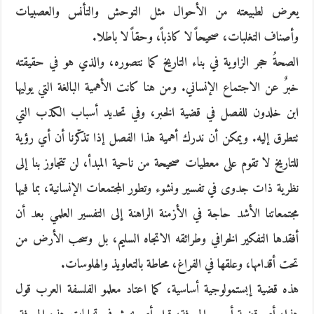
يعرض لطبيعته من الأحوال مثل التوحش والتأنس والعصبيات
وأصناف التغلبات، صحيحاً لا كاذباً، وحقاً لا باطلا.
الصحةُ حجر الزاوية في بناء التاريخ كما نتصوره، والذي هو في حقيقته
خبرٌ عن الاجتماع الإنساني. ومن هنا كانت الأهمية البالغة التي يوليها
ابن خلدون للفصل في قضية الخبر، وفي تحديد أسباب الكذب التي
تتطرق إليه. ويمكن أن ندرك أهمية هذا الفصل إذا تذكّرنا أن أي رؤية
للتاريخ لا تقوم على معطيات صحيحة من ناحية المبدأ، لن تتجاوز بنا إلى
نظرية ذات جدوى في تفسير ونشوء وتطور المجتمعات الإنسانية، بما فيها
مجتمعاتنا الأشد حاجة في الأزمنة الراهنة إلى التفسير العلمي بعد أن
أفقدها التفكير الخرافي وطرائقه الاتجاه السليم، بل وسحب الأرض من
تحت أقدامها، وعلقها في الفراغ، محاطة بالتعاويذ والهلوسات.
هذه قضية إبستمولوجية أساسية، كما اعتاد معلمو الفلسفة العرب قول