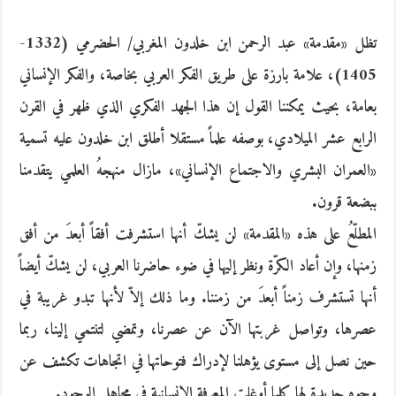
تظل «مقدمة» عبد الرحمن ابن خلدون المغربي/ الحضرمي (1332-
1405)، علامة بارزة على طريق الفكر العربي بخاصة، والفكر الإنساني
بعامة، بحيث يمكننا القول إن هذا الجهد الفكري الذي ظهر في القرن
الرابع عشر الميلادي، بوصفه علماً مستقلا أطلق ابن خلدون عليه تسمية
«العمران البشري والاجتماع الإنساني»، مازال منهجهُ العلمي يتقدمنا
ببضعة قرون.
المطلّعُ على هذه «المقدمة» لن يشكّ أنها استشرفت أفقاً أبعدَ من أفق
زمنها، وإن أعاد الكرّة ونظر إليها في ضوء حاضرنا العربي، لن يشكّ أيضاً
أنها تستشرف زمناً أبعدَ من زمننا. وما ذلك إلاّ لأنها تبدو غريبة في
عصرها، وتواصل غربتها الآن عن عصرنا، وتمضي لتنتمي إلينا، ربما
حين نصل إلى مستوى يؤهلنا لإدراك فتوحاتها في اتجاهات تكشف عن
وجوه جديدة لها كلما أوغلت المعرفة الإنسانية في مجاهل الوجود.