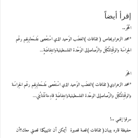
إقرأ أيضاً
الْحَجَر..
*محمد الزهراويخاص ( ثقافات )الغضَب الوَحيد الذي اسْتعْصى عَلىمَعاوِلِهم رغْم
الحِراسَة والوقْتِالمُكبّل والرّصاصإلى الوَحْدة الفلسطينيةوانتِفاضَةٍ…
الحجَر
*محمد الزهراوي( ثقافات )الغضَب الوَحيد الذي اسْتعْصى عَلىمَعاوِلِهم رغْم الحِراسَة
والوقْتِالمُكبّل والرّصاصإلى الوحْدة الفلسطينيةوانتِفاضَةٍ قادِمةتَنْتابُني…
سرقوا إلهـي ..!
حفيظة قاره بيبان( ثقافات )قصة قصيرة أيمكن أن تنتهيهكذا قصتي معك؟أن