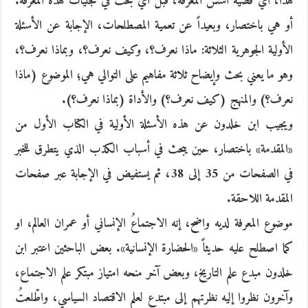
هذا، أي قضية أسس المعرفة، قبل أي بحث في تجليات هذه المعرفة.
أو هي باختصار، وبعيداً عن تعمية المصطلحات، الإجابة عن الأسئلة
الأولية الجوهرية الثلاثة: ماذا نعرف؟، وكيف نعرف؟، وبماذا نعرف؟،
وهو ما يعني بحث وإيضاح ثلاثة مفاهيم على التوالي هي؛ الموضوع (ماذا
نعرف؟) والمنهج (كيف نعرف؟) والأداة (بماذا نعرف؟).
ويجيب ابن خلدون عن هذه الأسئلة الأولية في الكتاب الأول من
«المقدمة» باختصار، حين يبحث في أسباب الكذب الذي يتطرق للخبر
في الصفحات من 35 إلى 38، ثم يستفيض في الإجابة عبر صفحات
المقدمة اللاحقة.
موضوع المعرفة لديه واضح، إنه الاجتماعُ الإنساني أو عمران العالم، او
كما اصطلح عليه حديثاً «الحضارة الإنسانية». بعض الباحثين اعتبر ابن
خلدون مبدع علم التاريخ، وبعض آخر منحه امتياز مبتكر علم الاجتماع،
وآخرون نظروا إليه نظرتهم إلى مبتدع لعلم الاقتصاد السياسي، واطّلعتُ