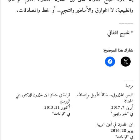
والطبيعية، لا الخوارق والأساطير والتنجيم.. أو الحظ والمصادفات.
_____
*الخليج الثقافي
شارك هذا الموضوع:
مرتبط
النص الخلدوني.. طاقةُ التأويل وإنصافُ
قراءة في منطق ابن خلدون للدكتور علي
الحداثة
الوردي
أبريل 7, 2017
أكتوبر 21, 2015
في "خبر رئيسي"
في "قراءات"
ابن خلدون في أعين غربية
يونيو 28, 2016
في "قراءات"