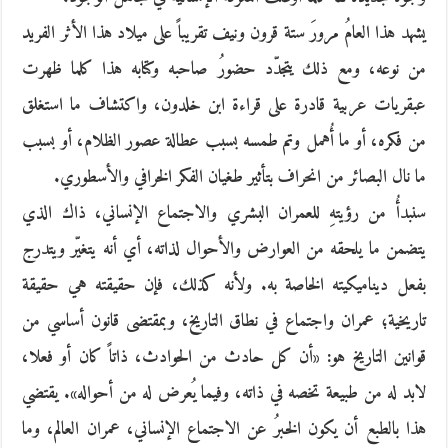
يشهد هذا العامُ مرورَ ستة قرون ونيف تقريباً على ميلاد هذا الأثر الفريد
من نوعه، ومع ذلك يتجدّد حضورُ صاحبه وكتابه هذا كلما ظهرت
عبقريات عربية قادرة على قراءة ابن خلدون، واكتشاف ما استغلق
من فكره، أو ما أُهمل وتم طمسه بسبب عطالة عصور الظلام، أو بسبب
ما نال البصائر من انحراف بتأثير طغيان الفكر الخرافي والأسطوري.
سنبدأُ من رؤيتهِ للعمران البشري والاجتماع الإنساني، ذاك الذي
يتضمن ما يلحقه من العوارض والأحوال لذاته، أي أنه يتغيّر ويتدرج
بفعل ديناميكيته الخاصة به. ولأنه كذلك، فإن حقيقته هي حقيقة
تاريخية؛ عمران واجتماع في نطاق التاريخ، وبمقتضى قانون أساسي من
قوانين التاريخ هو: «أن كل حادث من الحوادث، ذاتاً كان أو فعلا،
لابد له من طبيعة تخصه في ذاته، وفيما يُعرض له من أحواله». يقتضي
هذا بالطبع أن يكون الخبرُ عن الاجتماع الإنساني، عمران العالم، وما