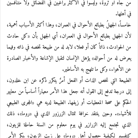
من جاه أو ثروة، وليسوا في الأكثر براغبين في الفضائل ولا متنافسين
في أهلها.
خامساً، الجهلُ بطبائع الأحوال في العمران، وهذا أكثر الأسباب أهمية،
لأن الجهل بطبائع الأحوال في العمران، أي الجهل بأن «كل حادث
من الحوادث، ذاتاً كان أو فعلا، لابد له من طبيعة تخصه في ذاته وفيما
يعرض له من أحواله» يؤهل الإنسان لتقبل الإشاعة والأخبار الصادرة
عن الأهواء، وكل ما تلهج به الأساطير.
الطبيعة التي تخص الذات أو الفعل أمرٌ يتكرر ذكره عن ابن خلدون،
إلى درجة تدفع إلى القول أنه جعل هذا الأمر معياراً أساسياً من معايير
الحكم على صحة المعطيات أو زيفها. الطبيعة لديه هي «المجرى الطبيعي
للأشياء». وحين ينتقد خرافة تمثال الزرزور الذي في «روما»، ذلك
الذي تجتمع إليه الزرازير في يوم معلوم من السنة حاملة للزيتون،
كتفسير لكيفية حصول أهل «روما» على زيت الزيتون، ينكر الأمر