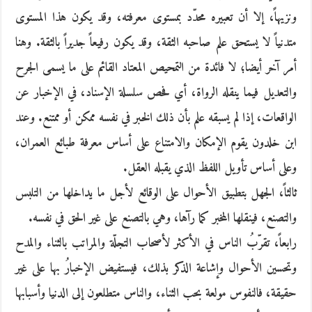
ونزيهاً، إلا أن تعبيره محدّد بمستوى معرفته، وقد يكون هذا المستوى
متدنياً لا يستحق علم صاحبه الثقة، وقد يكون رفيعاً جديراً بالثقة. وهنا
أمر آخر أيضا؛ لا فائدة من التمحيص المعتاد القائم على ما يسمى الجرح
والتعديل فيما ينقله الرواة، أي فحص سلسلة الإسناد، في الإخبار عن
الواقعات، إذا لم يسبقه علم بأن ذلك الخبر في نفسه ممكن أو ممتنع. وعند
ابن خلدون يقوم الإمكان والامتناع على أساس معرفة طبائع العمران،
وعلى أساس تأويل اللفظ الذي يقبله العقل.
ثالثاً، الجهل بتطبيق الأحوال على الوقائع لأجل ما يداخلها من التلبس
والتصنع، فينقلها المخبر كما رآها، وهي بالتصنع على غير الحق في نفسه.
رابعاً، تقرّبُ الناس في الأكثر لأصحاب التجلّة والمراتب بالثناء والمدح
وتحسين الأحوال وإشاعة الذكر بذلك، فيستفيض الإخبارُ بها على غير
حقيقة، فالنفوس مولعة بحب الثناء، والناس متطلعون إلى الدنيا وأسبابها