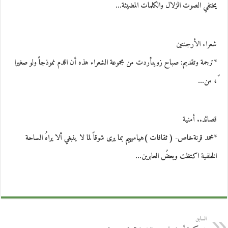
يختفي الصوت الزلال والكلمات المضيئة…
شعراء الأرجنتين
*ترجمة وتقديم: صباح زوينأردت من مجموعة الشعراء هذه أن اقدم نموذجاً ولو صغيرا
ً، من…
قصائد.. أمنية
*محمد قرنةخاص- ( ثقافات )هياميهيم بما يرى شوقاً لما لا ينبغي ألا يراهُ الساحة
الخلفية اكتظت وبعضُ العابرين…
السابق