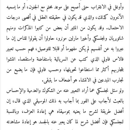
وأوغل في الاغتراب حتى أصبح على موعد محتم مع الجنون، أو ما يسميه
الآخرون كذلك، والذي قد يكون في حقيقته العقل في أقصى درجات
الاحتمال. وقد يكون من المثير أن بعض من كتبوا المذكرات ومنهم
شاتوبريان ونجنسكي وأخيرا مارلين مونرو، حاولوا أن يقولوا للناس إن ما
عبروا به عن أنفسهم لم يكن مفهوما أو قابلا للتوصيل، فهم حسب تعبير
فالاس فاولي الذي كتب عن السريالية باستفاضة واستقصاء انتشوا
بتجاربهم أكثر مما استطاعوا تحويلها، وحسب فاولي فإن ما يضيع من
تجارب المبدعين في الانتشاء هو أضعاف ما يتبقى.
ولو سئل نجنسكي عما أراد التعبير عنه من الشكوك والعدمية والإحساس
بالعبث لأجاب على الفور بما أجاب به ذلك الموسيقي الذي قال، إن
أفضل طريقة لشرح ما يعنيه بموسيقاه هي إعادة العزف، وبالنسبة
لنجنسكي فإن أفضل شرح لما كان يعبر عنه بالجسد هو إعادة مشاهدته