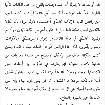
غدا أو بعد غد لا يدرك أن جسده يصاب بالفزع من هذه الكلمات لأنها
الطريق المعبّد نحو الموت. وأذكر ايضا أنني عندما قرأت ما كتبه ولسون
عن راقص الباليه فازلاف نجنسكي أحسست، لاول مرة، بأن الكتابة
بالقدمين ليست ممكنة فقط، بل قد تكون أهم من الكتابة باليدين، وأدرج
ولسون نجنسكي في قائمة اللامنتمين بجوار ديستويفسكي ولافكرافت
وسارتر وآخرين، لكن هذا الراقص عبّر عن فلسفته بجسده فقط، وحين
كتب مذكراته حاول قدر الإمكان الافصاح عن فلسفته وما بلغته من
عدمية تاخمت الجنون، فهو يعترف في مذكراته التي أخفاها حتى
اكتشفتها زوجته رومولا، أنه بدأ مهنته ليكسب المال، ويحاول تحقيق
أحلامه، لكنه سرعان ما اكتشف أن الفن ليس مجرد مهنة، وأنه حين
يكون تعبيرا أصيلا عن الذات يصبح في مكان آخر، وله معايير مغايرة لا
شأن لها حتى بالشهرة والنجاح.