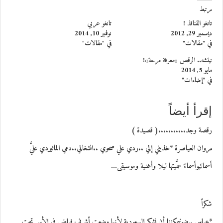
مرتبط
تانغو القنافذ !
تانغو عربي
ديسمبر 29, 2012
نوفمبر 10, 2014
في "مقالات"
في "مقالات"
نيتشه.. الرقص «معرفة مرحة»!
مايو 5, 2014
في "إضاءات"
إقرأ أيضاً
رقصة وجد...........( قصيدة )
مروان العياصرة *خذيني إلي ..ردي علي صحوي ..انشغالي..دمي المائيردي عليَّ
أسمائيوأسماءً سمَّيتها ليلا وأغنية وموسيقى…
شكراً
*عباس بيضونيمكننا أن نشكر السعودية لأنها وضعت أشرف فياض في الأسر تحت