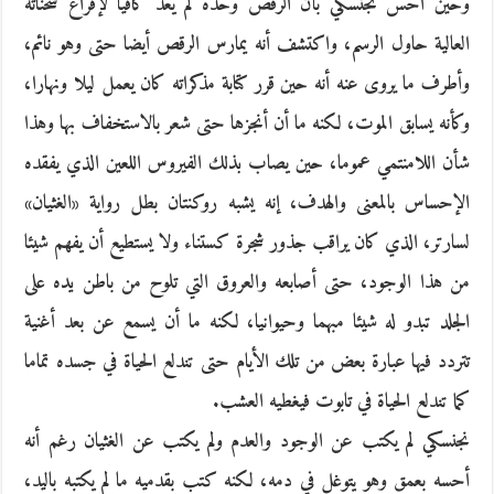
وحين أحس نجنسكي بأن الرقص وحده لم يعد كافيا لإفراغ شحناته
العالية حاول الرسم، واكتشف أنه يمارس الرقص أيضا حتى وهو نائم،
وأطرف ما يروى عنه أنه حين قرر كتابة مذكراته كان يعمل ليلا ونهارا،
وكأنه يسابق الموت، لكنه ما أن أنجزها حتى شعر بالاستخفاف بها وهذا
شأن اللامنتمي عموما، حين يصاب بذلك الفيروس اللعين الذي يفقده
الإحساس بالمعنى والهدف، إنه يشبه روكنتان بطل رواية «الغثيان»
لسارتر، الذي كان يراقب جذور شجرة كستناء ولا يستطيع أن يفهم شيئا
من هذا الوجود، حتى أصابعه والعروق التي تلوح من باطن يده على
الجلد تبدو له شيئا مبهما وحيوانيا، لكنه ما أن يسمع عن بعد أغنية
تتردد فيها عبارة بعض من تلك الأيام حتى تندلع الحياة في جسده تماما
كما تندلع الحياة في تابوت فيغطيه العشب.
نجنسكي لم يكتب عن الوجود والعدم ولم يكتب عن الغثيان رغم أنه
أحسه بعمق وهو يتوغل في دمه، لكنه كتب بقدميه ما لم يكتبه باليد،