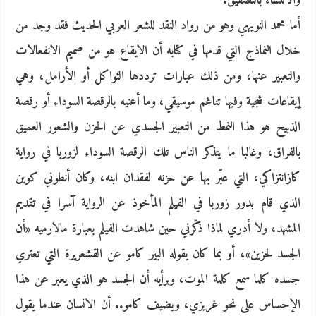
والانتشاء بالتصفيق.
أما محمد النويهي وهو من رواد النقد للشعر العربي الحديث فقد وجد من
خلال النماذج التي قدمها في كتابه أن الايقاع هو من صميم الانفعالات
والتعبير عنها، ومن ذلك عبارات ترددها الثواكل أو الأرامل، وهي
إيقاعات شجية وفيها تناغم موسيقي، وما أعنيه بالرقصة السوداء أو رقصة
الذبيح هو هذا النمط من التعبير الجسدي عن الحزن والشعور العميق
بالفراق، وغالبا ما يتذكر الناس تلك الرقصة السوداء لزوربا في رواية
كازانتزاكي، التي عبّر بها عن حزنه لفقدان ابنه، وكان أنطوني كوين
الذي قام بدور زوربا في الفيلم المأخوذ عن الرواية آسرا في تقديم
المشهد، ولا أدري لماذا ذكّرني حين شاهدت الفيلم بعبارة مالارميه «أن
الجسد لحزين»، أو بما كان يقوله البير كامو عن القشعريرة التي تعتري
جسده كلما سمع كلمة الموت، وبرأيه أن الجسد هو الذي يعبر عن هذا
الإحساس على نحو غريزي، ويضيف كامو.. أن الانسان عندما يقول