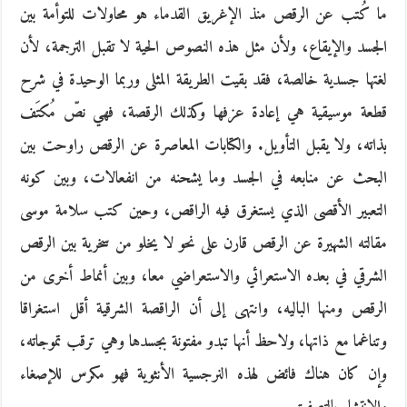
ما كُتب عن الرقص منذ الإغريق القدماء هو محاولات للتوأمة بين
الجسد والإيقاع، ولأن مثل هذه النصوص الحية لا تقبل الترجمة، لأن
لغتها جسدية خالصة، فقد بقيت الطريقة المثلى وربما الوحيدة في شرح
قطعة موسيقية هي إعادة عزفها وكذلك الرقصة، فهي نصّ مُكتَف
بذاته، ولا يقبل التأويل. والكتابات المعاصرة عن الرقص راوحت بين
البحث عن منابعه في الجسد وما يشحنه من انفعالات، وبين كونه
التعبير الأقصى الذي يستغرق فيه الراقص، وحين كتب سلامة موسى
مقالته الشهيرة عن الرقص قارن على نحو لا يخلو من سخرية بين الرقص
الشرقي في بعده الاستعرائي والاستعراضي معا، وبين أنماط أخرى من
الرقص ومنها الباليه، وانتهى إلى أن الراقصة الشرقية أقل استغراقا
وتناغما مع ذاتها، ولاحظ أنها تبدو مفتونة بجسدها وهي ترقب تموجاته،
وإن كان هناك فائض لهذه النرجسية الأنثوية فهو مكرس للإصغاء