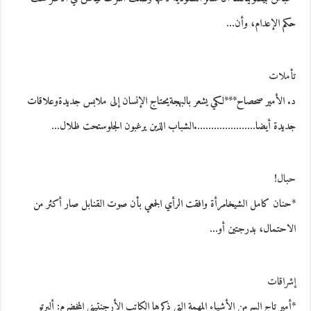
حكم الإعدام، وأن…
تأملات
د. الأمير صحصاح***لكي يشعر بالبهجةيحتاج الإنسان إلى ملابس جديدةوعلاقات
جديدة أيضا………………….الشباب الذين يرغبون الجلوستحت ظلال…
حبال!
*حنان كامل الشيخامرأة وافقت الرأي الجمعي بأن صوت القنابل صار أكثر من
الاحتمال، بدرجتين أو…
إشراقات
*أمير تاج السرمن الأشياء المهمة التي ذكرها الكاتب الأرجنتيني المخضرم: ألبرتو