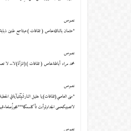
نصوص
*عثمان بالنائلةخاص ( ثقافات )عبثاسمع طنين ذبابة. ا
نصوص
محمد مراد أباظةخاص ( ثقافات )(المرآة)لا.. لا تصدِّق..ذ
نصوص
*منى العاصي(ثقافات)يا خليل النارشَيِّئْنيآيةفي الحط
لاتصيبكحمى الجداولوأنت تأكلسمكة***عجوزٌصلعاءقب
نصوص