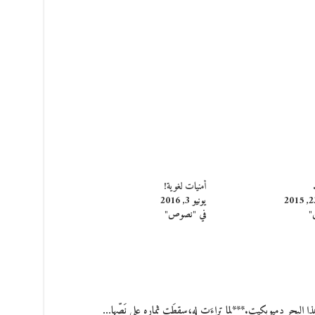
أمنيات لغوية!
يونيو 3, 2016
"
في "نصوص"
هذا البحر دميوبكيت.***لما تراءَت له،سقطَت ثماره على نَصّها…