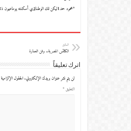
*محمود حمد1ليكن لك الوطنالذي أسكنته يوماعيون ذئابك الأولىوماء النبع في واديحاصره الغياب كاسمكالزمنيلا معنى سوى…
السابق
الكنائس المصرية‮.. و‬فن العمارة
اترك تعليقاً
لن يتم نشر عنوان بريدك الإلكتروني.
الحقول الإلزامية 
التعليق
*