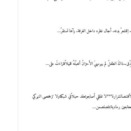
ِقشعرّ بدنه. أجال نظره داخل الغرفة. رآها تستقرّ…
اكَ الطفلُ لم يهرمهيَ الأحزانُ أتعبَتْهُ قليلاًفتراءَتْ على…
بلأقتنصالشرارة***لا تقللي أصابعوتعقد حبلاًفي شبكةولا تزححصى النهركي
يحةبعين رماديةتتلصلصمن…