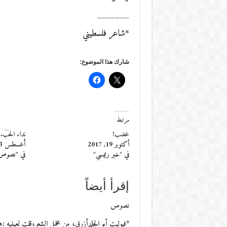
_______
*شاعر فلسطيني
شارك هذا الموضوع:
مرتبط
غضب!
نِداء الحُبّ..
أكتوبر 19, 2017
أغسطس 23, 2015
في "خبر رئيسي"
في "نصوص
إقرأ أيضاً
نصوص
*فيوليت أبو الجلدأزرق، من مخمل الشِعر،قلت لعينيه :