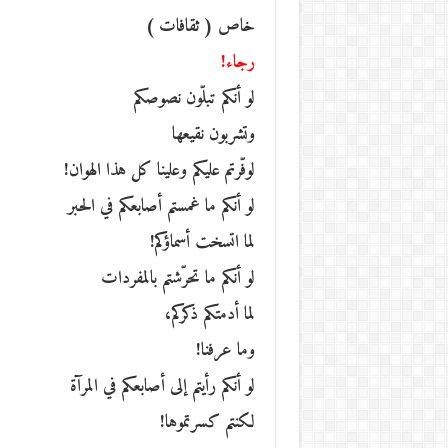
خاص ( ثقافات )
رجاء!
لو أنكم تبلّون نصوصكم
وتشربون نقيعها
لوفّرتم عليكم وعلينا كل هذا الهوان!
لو أنكم ما غمستم أصابعكم في الحبر
لما اتسخت أسماؤكم!
لو أنكم ما تحرّشتم بالمفردات
لما أدمتكم ذكركم،
وما عرفنا!
لو أنكم رأيتم إلى أصابعكم في المرآة
لكنتم كسرتموها!