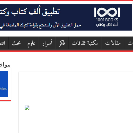
ات
مقالات
مكتبة ثقافات
فكر
أسرار
علوم
بحث
اتص
مواق