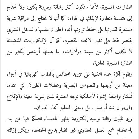
الطائرات المسيرة؛ لأنها ستكون أكثر رشاقة ومرونة بكثير، ولا تحتاج
إلى هندسة متطورة لإبقائها في الهواء، كما أنها لا تحتاج إلى مراقبة بشرية
مستمرة لقدرتها على حفظ توازنها أثناء الطيران بنفسها والتدخل البشري
يقتصر فقط على تغيير الاتجاه المقصود، كما أن الإلكترونيات المتضمنة
لا تكلف أكثر من سبعة دولارات، ما يجعلها أرخص بكثير من
الطائرة المسيرة العادية.
وتقوم فكرة هذه التقنية على تزويد الخنافس بأقطاب كهربائية في أجزاء
معينة من أرجلها والفصوص البصرية وعضلات الطيران التي عندما
تُستثار بواسطة إشارة لاسلكية توجه الحشرة للسير بسرعة معينة والإقلاع
والدوران يمينا أو يسارا، بل وحتى التحليق أثناء الطيران.
ويتم تثبيت رقاقة توجيه إلكترونية بظهر الخنفساء للتحكم فيها عن بعد
باستخدام شمع العسل العضوي غير الضار بدرع الخنفساء ويمكن إزالته