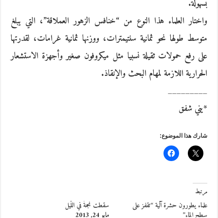
بسهولة.
واختار العلماء هذا النوع من “خنافس الزهور العملاقة”، التي يبلغ
متوسط طولها نحو ثمانية سنتيمترات، ووزنها ثمانية غرامات، لقدرتها
على رفع حمولات ثقيلة نسبيا مثل ميكروفون صغير وأجهزة الاستشعار
الحرارية اللازمة لمهام البحث والإنقاذ.
_________
*يني شفق
شارك هذا الموضوع:
مرتبط
علماء يطورون حشرة آلية “تقفز على
سقطت نجمةٌ في اللّيل
سطح الماء”
مايو 24, 2013