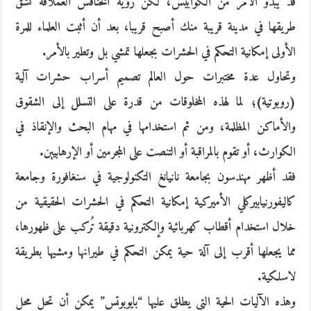
قد يبدو الأمر من الكوابيس، لكن رؤية الخنافس العملاقة تشق
طريقها في مدينة قريبة منك أصبح قريبا، بعد أن أثبت العلماء للمرة
الأولى إمكانية التحكم في الحشرات بجعلها تمشي بل وتطير بالأمر.
وتحاول عدة مختبرات حول العالم تصميم أسراب حشرات آلية
(روبوتية)؛ لما لهذه المخلوقات من قدرة على التسلل إلى الشقوق
والأماكن المظلمة، ومن ثم استخدامها في مهام البحث والإنقاذ في
الكوارث، أو تقوم بالمراقبة أو التنصت على المجرمين أو الإرهابيين.
فقد أظهر مهندسون بجامعة نانيانغ التكنولوجية في سنغافورة وجامعة
كاليفورنيابيركلي الأميركية إمكانية التحكم في الحشرات الحقيقية من
خلال استخدام أقطاب كهربائية وإلكترونية دقيقة تُركب على ظهورها،
مما يجعلها أقرب إلى آلة حية يمكن التحكم في طيرانها ومشيها بطريقة
لاسلكية.
وهذه الآليات الحية التي يطلق عليها “بايوبوتس” يمكن أن تحل محل