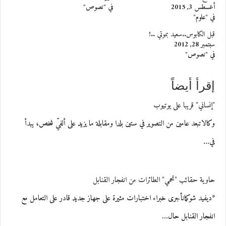
أغسطس 3, 2015
في "نصوص"
في "علوم"
قبل الكابوس..سعيد بموتي ..!
سبتمبر 28, 2012
في "نصوص"
إقرأ أيضاً
"إنساني" قريبا على يوتيوب
وكالاتبعد عامين من التصوير في ستين بلدا ومقابلة ما يزيد على ألفيّ شخص، يبدأ
في…
حاوية حقائب "تحمي" الطائرات من انفجار القنابل
*ديفيد شوكمانأجرى خبراء اختبارات مثيرة على جهاز جديد قادر على التعامل مع
انفجار القنابل حال…