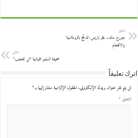
السابق
جورج ساند.. فجر باريس المدجّج بالرومانسية
والاقتحام
التالي
صحيفة السفير اللبنانية “لن تحتجب”
اترك تعليقاً
لن يتم نشر عنوان بريدك الإلكتروني.
الحقول الإلزامية مشار إليها بـ
*
التعليق
*