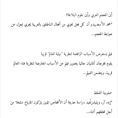
أين المعجم العربي وأين علوم البلاغة؟
*محمد الأسعديبدو أن كل فعل لغوي من أفعال الناطقين بالعربية يجري بمعزل عن
ضوابط المعجم…
فيلم يستعرض الأسباب الرافضة لنظرية "نهاية العالم" قريبا
يقوم مخرجان ألمانيان حاليا بتصوير فيلم عن الأسباب المعارضة لنظرية فناء العالم
قريبا. ويتضمن الفيلم…
سمفونية القطط
*إيه. آر. ويليامزتُفيد دراسة حديثة أن الأشخاص الذين يتركون المذياع مشغلا من
أجل قططهم أثناء…